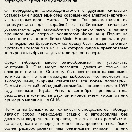
бортовую энергосистему автомобиля.
О гибридизации электродвигателей с другими силовыми
установками писал ещё отец современной электроэнергетики
и электромоторов Никола Тесла. Он рассматривал их
преимущества для кораблей с турбинными силовыми
установками. Для автомобилей гибридную идею в начале
прошлого века впервые реализовал Фердинанд Порше на
своих гоночных автомобилях Mixte. Его идеи не пропали втуне
– на недавнем Детройтском моторшоу был показан гоночный
прототип Porsche 918 RSR, на котором фирма предполагает
тестировать гибридные двигатели для автоспорта.
Среди гибридов много разнообразных по устройству
конструкций. Они могут позволять движение только на
электротяге или нет. Они могут быть «заточены» на экономию
топлива или на минимизацию выбросов. Но, несмотря на
высокую цену, гибриды становятся всё более популярны.
Самый известный гибридный автомобиль, появившаяся в 1997
году японская Toyota Prius к сентябрю прошлого года
разошлась в количестве двух миллионов экземпляров, из них
примерно миллион – в США.
По мнению большинства технических специалистов, гибриды
являют собой переходную стадию к автомобилям без
двигателя внутреннего сгорания, то есть к электромобилям.
Которые, кстати говоря, в конце позапрошлого века были
более распространены, чем бензиновые экипажи. На них