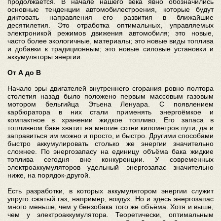
продолжается. В начале нашего века явно обозначились
основные тенденции автомобилестроения, которые будут
диктовать направления его развития в ближайшие
десятилетия. Это отработка оптимальных, управляемых
электроникой режимов движения автомобиля; это новые,
часто более экологичные, материалы; это новые виды топлива
и добавки к традиционным; это новые силовые установки и
аккумуляторы энергии.
От А до В
Начало эры двигателей внутреннего сгорания ровно полтора
столетия назад было положено первым массовым газовым
мотором бельгийца Этьена Ленуара. С появлением
карбюратора в них стали применять энергоёмкое и
компактное в хранении жидкое топливо. Его запаса в
топливном баке хватит на многие сотни километров пути, да и
заправиться им можно и просто, и быстро. Другими способами
быстро аккумулировать столько же энергии значительно
сложнее. По энергозапасу на единицу объёма бака жидкие
топлива сегодня вне конкуренции. У современных
электроаккумуляторов удельный энергозапас значительно
ниже, на порядок-другой.
Есть разработки, в которых аккумулятором энергии служит
упруго сжатый газ, например, воздух. Но и здесь энергозапас
много меньше, чем у бензобака того же объёма. Хотя и выше,
чем у электроаккумулятора. Теоретически, оптимальным