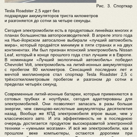
Рис. 3. Спорткар
Tesla Roadster 2,5 идет без
подзарядки аккумуляторов триста километров
и разгоняется до сотни за четыре секунды.
Сегодня электромобили есть в продуктовых линейках многих и
планах большинства автопроизводителей. В апреле этого года
на Нью-йоркском автосалоне выбирали «лучший автомобиль
мира», который продаётся минимум в пяти странах и на двух
континентах. Им был признан японский электромобиль Nissan
Leaf, который в конце прошлого года стал лучшим и в Европе.
В номинации «Лучший экологичный автомобиль» победил
Chevrolet Volt, электромобиль на литий-ионных аккумуляторах
с пробегом 80 километров. Сенсацией последних лет и
мечтой миллионеров стал спорткар Tesla Roadster 2,5 с
трёхсоткилометровым пробегом и разгоном до сотни в
пределах четырёх секунд.
Современные литий-ионные батареи, которые применяются в
сотовых трубках и ноутбуках, сегодня адаптированы для
электромобилей. Они позволяют запасать в разы больше
энергии, чем свинцово-кислотные аккумуляторы десятилетия
назад. Вообще же КПД электромобиля втрое выше, чем у
классического авто. И эта эффективность не в последнюю
очередь достигается продуктом высокоразвитой электронной
техники – «умными мозгами». И всё же электромобили, как в
прошлом веке компьютеры, остаются дорогими при