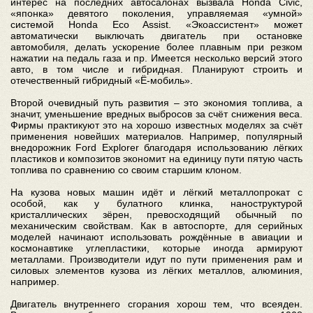
интерес на последних автосалонах вызвала Honda Civic,
«японка» девятого поколения, управляемая «умной»
системой Honda Eco Assist. «Экоассистент» может
автоматически выключать двигатель при остановке
автомобиля, делать ускорение более плавным при резком
нажатии на педаль газа и пр. Имеется несколько версий этого
авто, в том числе и гибридная. Планируют строить и
отечественный гибридный «Ё-мобиль».
Второй очевидный путь развития – это экономия топлива, а
значит, уменьшение вредных выбросов за счёт снижения веса.
Фирмы практикуют это на хорошо известных моделях за счёт
применения новейших материалов. Например, популярный
внедорожник Ford Explorer благодаря использованию лёгких
пластиков и композитов экономит на единицу пути пятую часть
топлива по сравнению со своим старшим клоном.
На кузова новых машин идёт и лёгкий металлопрокат с
особой, как у булатного клинка, наноструктурой
кристаллических зёрен, превосходящий обычный по
механическим свойствам. Как в автоспорте, для серийных
моделей начинают использовать рождённые в авиации и
космонавтике углепластики, которые иногда армируют
металлами. Производители идут по пути применения рам и
силовых элементов кузова из лёгких металлов, алюминия,
например.
Двигатель внутреннего сгорания хорош тем, что всеяден.