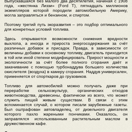
Выпускавшаяся без малого два десятилетия, начиная с 1908
года, «жестянка Лиззи» (Ford T), пятнадцать миллионов
экземпляров которой породили автомобильную Америку,
могла заправляться и бензином, и спиртом.
Поэтому третий путь экоразвития – это подбор оптимального
для конкретных условий топлива.
Здесь открываются возможности снижения вредности
выхлопа, а иногда и прироста энергосодержания за счёт
различных добавок и присадок. Правда, в зависимости от
величины добавки к основному топливу, двигатель приходится
в той или иной степени модифицировать. Прирост мощности и
экологичности за счёт более полного сгорания даёт и
закачивание с помощью турбонаддува большего количества
окислителя (воздуха) в камеру сгорания. Наддув универсален,
применяется от спорткаров до грузовиков.
Топливо для автомобилей можно получать даже при
переработке сельхозкультур, органических отходов
животноводства, древесины, фактически из всего, что может
служить пищей живым существам. В связи с этим
вспоминается случай, о котором писали зарубежные газеты.
Был оштрафован автовладелец, от дизельного двигателя
которого пахло жареными пончиками. Оказалось, он
заправлялся использованным растительным маслом в
дружественном кафе.