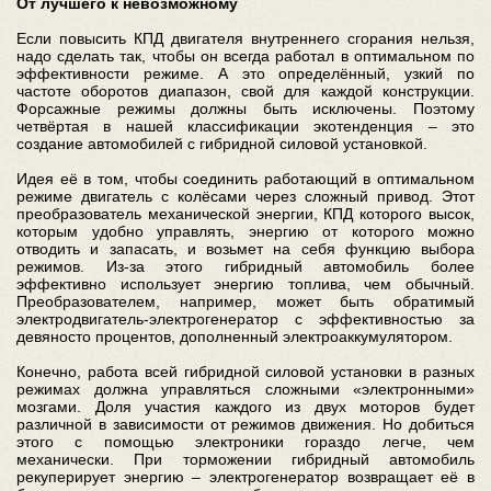
От лучшего к невозможному
Если повысить КПД двигателя внутреннего сгорания нельзя,
надо сделать так, чтобы он всегда работал в оптимальном по
эффективности режиме. А это определённый, узкий по
частоте оборотов диапазон, свой для каждой конструкции.
Форсажные режимы должны быть исключены. Поэтому
четвёртая в нашей классификации экотенденция – это
создание автомобилей с гибридной силовой установкой.
Идея её в том, чтобы соединить работающий в оптимальном
режиме двигатель с колёсами через сложный привод. Этот
преобразователь механической энергии, КПД которого высок,
которым удобно управлять, энергию от которого можно
отводить и запасать, и возьмет на себя функцию выбора
режимов. Из-за этого гибридный автомобиль более
эффективно использует энергию топлива, чем обычный.
Преобразователем, например, может быть обратимый
электродвигатель-электрогенератор с эффективностью за
девяносто процентов, дополненный электроаккумулятором.
Конечно, работа всей гибридной силовой установки в разных
режимах должна управляться сложными «электронными»
мозгами. Доля участия каждого из двух моторов будет
различной в зависимости от режимов движения. Но добиться
этого с помощью электроники гораздо легче, чем
механически. При торможении гибридный автомобиль
рекуперирует энергию – электрогенератор возвращает её в