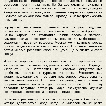
предсказывают истощение невозобновляемых топливных
ресурсов: нефти, газа, угля. На Западе слышны призывы к
экономии и независимости от экспорта углеводородов.
Америка в этом порыве даже отменила запрет на бурение на
шельфе Мексиканского залива. Правда, с катастрофическим
результатом.
Городское население планеты всё острее ощущает
неблагоприятные последствия автомобильных выбросов. В
нашей стране, по статистике, почти половина жителей
вдыхает воздух, в котором превышены пределы безопасного
содержания вредных веществ. Москва же и крупные города
просто задыхаются в выхлопных газах. Прошлым знойным
летом многие россияне сполна ощутили цену глотка чистого
воздуха.
Изучение мирового авторынка показывает, что производители
автомобилей серьёзно задумались об экологии. Изрядно
«зеленеть» их заставляют не столько общественные
проблемы, сколько «шкурные» интересы. Экономический
кризис последних лет поставил под вопрос существование
многих автокомпаний. В Штатах, например, он «провалил»
продажи автомобилей на два десятка процентов. Поэтому
полсотни ведущих автофирм мира скрупулёзно изучают
технические возможности восстановления спроса.
В первый раз поворот к автоэкологии случился без малого
четыре десятилетия назад, когда на мировом рынке резко