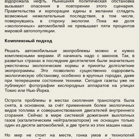
вздорожала нефть. Нынешняя политическая обстановка
вызывает опасения в повторении этого сценария.
Правительства и корпорации едины в желании сгладить
возможные нежелательные последствия, в том числе,
повернувшись в сторону экологии. Пока же доля
«экологичных» автомобилей не превышает пяти процентов
мировой автопопуляции.
Комплексный подход
Решать автомобильные экопроблемы можно и нужно
комплексными мерами. И начинать надо с законов. Так, в
развитых странах в последние десятилетия были значительно
ужесточены экологические нормы и приняты долголетние
экопрограммы. Это позволило существенно оздоровить
экологическую обстановку, особенно в крупных городах, даже
при теперешнем состоянии техники. Сегодня газеты уже не
публикуют фотографии кислородных аппаратов на улицах
Токио или Нью-Йорка.
Острота проблемы в местах скопления транспорта была
снята, в основном, за счёт применения более экологичных
видов топлива и совершенствования двигателей внутреннего
сгорания. Сейчас в мире системой дожигания выхлопных
газов (каталитическим нейтрализатором) не оснащен только
один из десяти автомобилей, и две трети из этих машин наши.
Но мир не стоит на месте, гонка умов и технологий