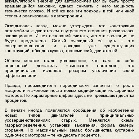
аккумулятором энергии для автомобилей мог бы быть просто
вращающийся маховик, однако снимать с него мощность
технически сложно. И всё же все эти подходы в той или иной
степени реализованы в автостроении.
Оглядываясь назад, можно утверждать, что конструкция
автомобиля с двигателем внутреннего сгорания развивалась
эволюционно. И нет оснований считать, что эта эволюция не
будет продолжена. Самый очевидный её путь – это
совершенствование и доводка уже существующих
конструкций, обводов кузова, трансмиссий, двигателей.
Общим местом стало утверждение, что сам по себе
поршневой двигатель «вылизан» настолько, что
принципиально исчерпал резервы увеличения своей
эффективности.
Правда, производители периодически заявляют о росте
мощности и экономичности новых модификаций их серийных
моторов. Но характерные цифры здесь не превышают десятка
процентов.
В печати иногда появляются сообщения об изобретении
новых типов двигателей и принципиальных
усовершенствованиях старых. Меняются схемы
газораспределения, установки зажигания, форма камеры
сгорания. Но максимальный замах большинства кустарей-
одиночек с мотором – те же десять процентов.