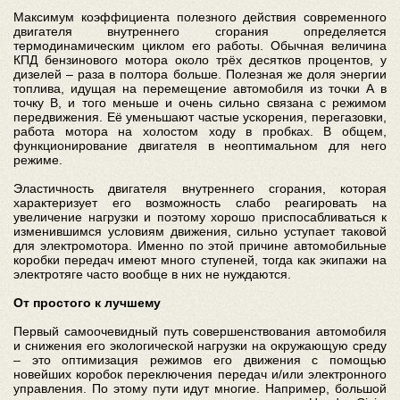
Максимум коэффициента полезного действия современного
двигателя внутреннего сгорания определяется
термодинамическим циклом его работы. Обычная величина
КПД бензинового мотора около трёх десятков процентов, у
дизелей – раза в полтора больше. Полезная же доля энергии
топлива, идущая на перемещение автомобиля из точки А в
точку В, и того меньше и очень сильно связана с режимом
передвижения. Её уменьшают частые ускорения, перегазовки,
работа мотора на холостом ходу в пробках. В общем,
функционирование двигателя в неоптимальном для него
режиме.
Эластичность двигателя внутреннего сгорания, которая
характеризует его возможность слабо реагировать на
увеличение нагрузки и поэтому хорошо приспосабливаться к
изменившимся условиям движения, сильно уступает таковой
для электромотора. Именно по этой причине автомобильные
коробки передач имеют много ступеней, тогда как экипажи на
электротяге часто вообще в них не нуждаются.
От простого к лучшему
Первый самоочевидный путь совершенствования автомобиля
и снижения его экологической нагрузки на окружающую среду
– это оптимизация режимов его движения с помощью
новейших коробок переключения передач и/или электронного
управления. По этому пути идут многие. Например, большой