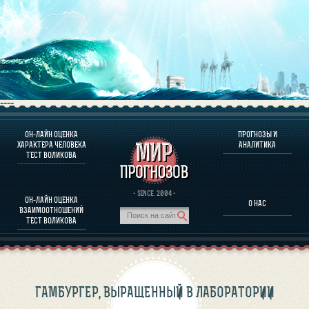
----
ОН-ЛАЙН ОЦЕНКА
ПРОГНОЗЫ И
О ПРОГРАММЕ
ХАРАКТЕРА ЧЕЛОВЕКА
АНАЛИТИКА
ТЕСТ ВОЛИКОВА
ОЦЕНКА ХАРАКТЕРA ЧЕЛОВЕКА
ОЦЕНКА ХАРАКТЕРА ВЫДАЮЩИХСЯ ЛИЧНОСТЕЙ
О ПРОГРАММЕ
· SINCE. 2004 ·
ОН-ЛАЙН ОЦЕНКА
О НАС
ТЕСТ НА СОВМЕСТИМОСТЬ ВОЛИКОВА
ВЗАИМООТНОШЕНИЙ
ПРОГНОЗЫ И АНАЛИТИКА
ТЕСТ ВОЛИКОВА
ГАМБУРГЕР, ВЫРАЩЕННЫЙ В ЛАБОРАТОРИИ