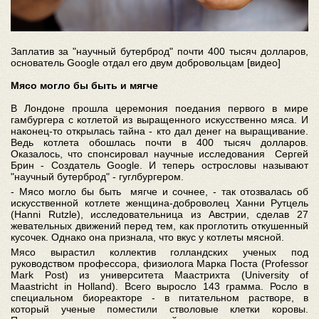
Заплатив за "научный бутерброд" почти 400 тысяч долларов,
основатель Google отдал его двум добровольцам [видео]
Мясо могло бы быть и мягче
В Лондоне прошла церемония поедания первого в мире
гамбургера с котлетой из выращенного искусственно мяса. И
наконец-то открылась тайна - кто дал денег на выращивание.
Ведь котлета обошлась почти в 400 тысяч долларов.
Оказалось, что спонсировал научные исследования Сергей
Брин - Создатель Google. И теперь острословы называют
"научный бутерброд" - гуглбургером.
- Мясо могло бы быть мягче и сочнее, - так отозвалась об
искусственной котлете женщина-доброволец Ханни Рутцель
(Hanni Rutzle), исследовательница из Австрии, сделав 27
жевательных движений перед тем, как проглотить откушенный
кусочек. Однако она признала, что вкус у котлеты мясной.
Мясо вырастил коллектив голландских ученых под
руководством профессора, физиолога Марка Поста (Professor
Mark Post) из университета Маастрихта (University of
Maastricht in Holland). Всего выросло 143 грамма. Росло в
специальном биореакторе - в питательном растворе, в
который ученые поместили стволовые клетки коровы.