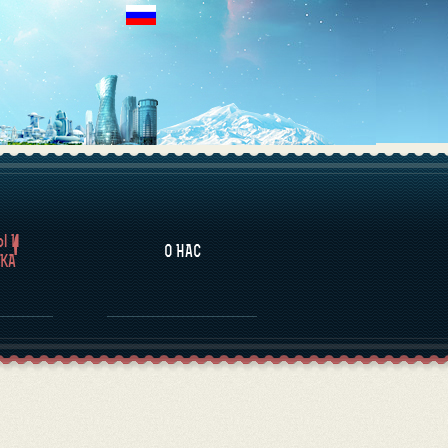
НАЛИТИКА
Ы И
О НАС
КА