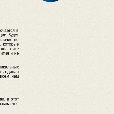
ючается в
ции, будет
зличия не
, которые
 «на пике
вития и не
никальных
ть единая
 всем нам
ю, в этот
азывается