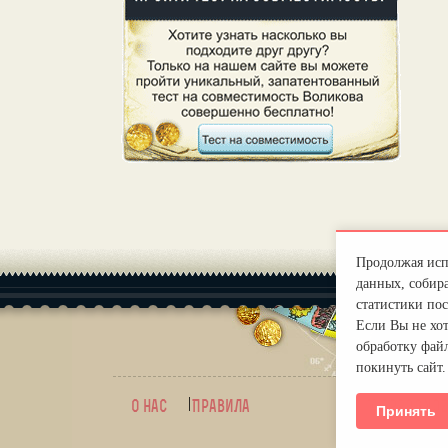
Продолжая испо
данных, собира
статистики пос
Если Вы не хо
обработку файл
покинуть сайт
|
О нас
Правила
mirprogno
Принять