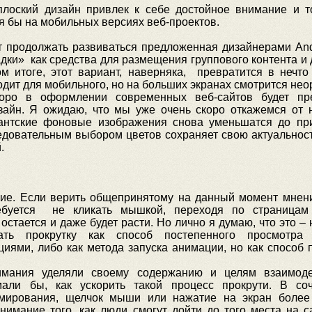
плоский дизайн привлек к себе достойное внимание и т
тя бы на мобильных версиях веб-проектов.
т продолжать развиваться предложенная дизайнерами And
дки» как средства для размещения группового контента и 
ом итоге, этот вариант, наверняка, превратится в нечто
дит для мобильного, но на больших экранах смотрится нео
оро в оформлении современных веб-сайтов будет пре
изайн. Я ожидаю, что мы уже очень скоро откажемся от
игантские фоновые изображения снова уменьшатся до п
ледовательным выбором цветов сохраняет свою актуальност
.
ние. Если верить общепринятому на данный момент мнени
ребуется не кликать мышкой, переходя по страницам
 остается и даже будет расти. Но лично я думаю, что это –
ть прокрутку как способ постепенного просмотра к
ями, либо как метода запуска анимации, но как способ 
мания уделяли своему содержанию и целям взаимоде
мали бы, как ускорить такой процесс прокрути. В со
мирования, щелчок мыши или нажатие на экран более
имание того, как люди смогут дойти до того места на са