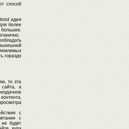
от способ
roid идея
для более
 большее.
рганично.
обладать
 нынешней
риемлемых
ь гораздо
ю, то эта
 сайта, а
 неудачное
онтента,
просмотра
йствия с
четании с
 не будет
йте, куда