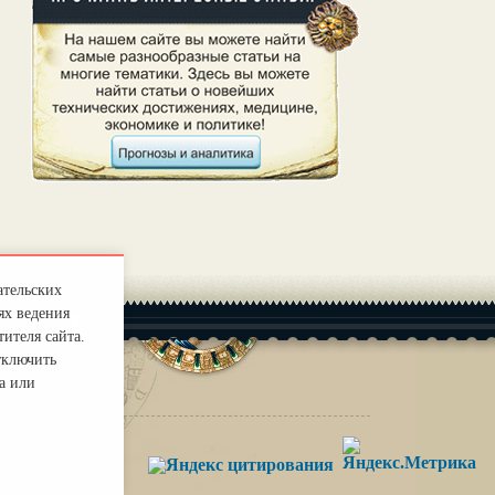
ательских
ях ведения
ителя сайта.
тключить
а или