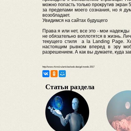
можно попасть только прокрутив экран 5
за пределами моего сознания, но я ду
возобладает.
Увидимся на сайтах будущего
Права я или нет, все это - мои надежды
не обязательно воплотятся в жизнь. Лич
текущего стиля a la Landing Page. 
настоящим рывком вперед в эру моб
разрешением. А как вы думаете, куда за
http://www.rfcmd.ru/articles/web-desigd-trends-2017
Статьи раздела