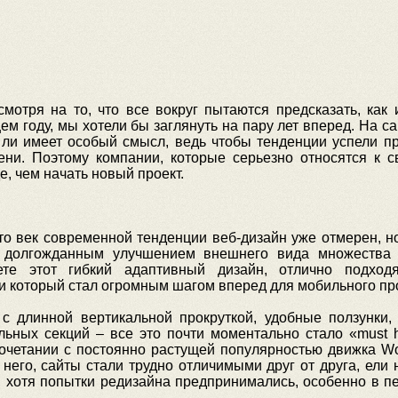
мотря на то, что все вокруг пытаются предсказать, как 
ем году, мы хотели бы заглянуть на пару лет вперед. На с
 ли имеет особый смысл, ведь чтобы тенденции успели пр
ени. Поэтому компании, которые серьезно относятся к с
е, чем начать новый проект.
о век современной тенденции веб-дизайн уже отмерен, но 
 долгожданным улучшением внешнего вида множества 
ете этот гибкий адаптивный дизайн, отлично подхо
 который стал огромным шагом вперед для мобильного пр
с длинной вертикальной прокруткой, удобные ползунки,
льных секций – все это почти моментально стало «must 
сочетании с постоянно растущей популярностью движка Wo
его, сайты стали трудно отличимыми друг от друга, ели н
, хотя попытки редизайна предпринимались, особенно в п