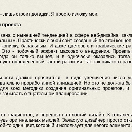
 лишь строит догадки. Я просто изложу мои.
и проекта
зана с нынешней тенденцией в сфере веб-дизайна, закл
нальным. Практически любой сайт, созданный по этой концеп
копирку, банальным. И даже цветовых и графические ра
. Это - побочный эффект массового внедрения. Проекты
огда он только вышел, и в одночасье оказались тогда
твуют определенный застой развития, так как никакого раз
ьности должно проявиться в виде увеличения числа у
щательно проработанной анимацией. Но это не должна бы
 для всех методики создания оригинальных проектов, и
не забывать о тщательном планировании.
от градиентов, и перешел на плоский дизайн. К сожалени
будь оригинальных мыслей. Зачастую дизайнер просто отк
й-то один цвет, который и использует для целого элемента.