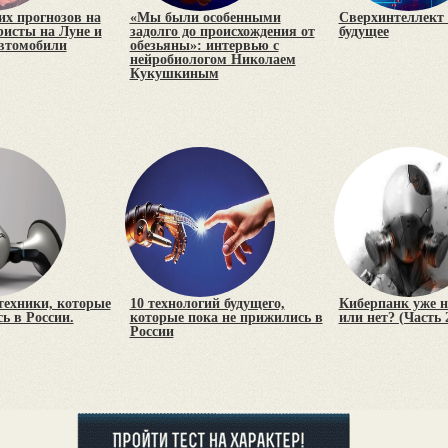
х прогнозов на
«Мы были особенными
Сверхинтеллект 
уристы на Луне и
задолго до происхождения от
будущее
втомобили
обезьяны»: интервью с
нейробиологом Николаем
Кукушкиным
 техники, которые
10 технологий будущего,
Киберпанк уже н
ь в России.
которые пока не прижились в
или нет? (Часть 
России