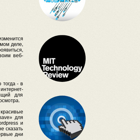
изменится
амом деле,
оявиться,
воим веб-
тогда - в
интернет-
дящий для
осмотра.
 красивые
have» для
rdpress и
е сказать
ервые дни