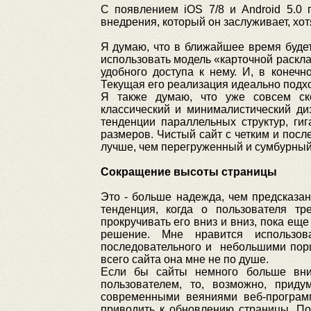
С появлением iOS 7/8 и Android 5.0 
внедрения, который он заслуживает, хо
Я думаю, что в ближайшее время буде
использовать модель «карточной раскла
удобного доступа к нему. И, в конечн
Текущая его реализация идеально подхо
Я также думаю, что уже совсем ск
классический и минималистический д
тенденции параллельных структур, г
размеров. Чистый сайт с четким и пос
лучше, чем перегруженный и сумбурный
Сокращение высоты страницы
Это - больше надежда, чем предсказа
тенденция, когда о пользователя т
прокручивать его вниз и вниз, пока еще
решение. Мне нравится использова
последовательного и небольшими порци
всего сайта она мне не по душе.
Если бы сайты немного больше вни
пользователем, то, возможно, приду
современными веяниями веб-програм
приводить к обновлению страницы. Пон