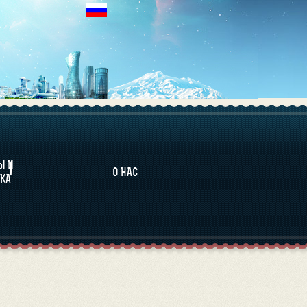
НАЛИТИКА
Ы И
О НАС
КА