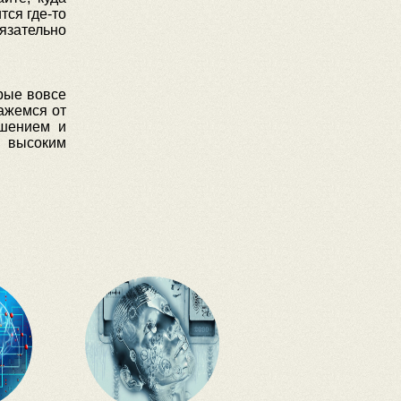
тся где-то
язательно
орые вовсе
кажемся от
чшением и
с высоким