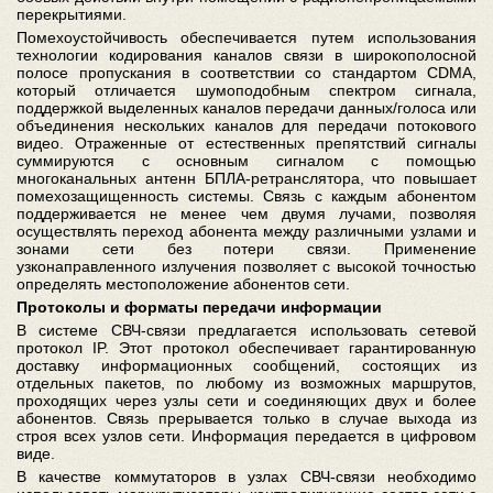
перекрытиями.
Помехоустойчивость обеспечивается путем использования
технологии кодирования каналов связи в широкополосной
полосе пропускания в соответствии со стандартом CDMA,
который отличается шумоподобным спектром сигнала,
поддержкой выделенных каналов передачи данных/голоса или
объединения нескольких каналов для передачи потокового
видео. Отраженные от естественных препятствий сигналы
суммируются с основным сигналом с помощью
многоканальных антенн БПЛА-ретранслятора, что повышает
помехозащищенность системы. Связь с каждым абонентом
поддерживается не менее чем двумя лучами, позволяя
осуществлять переход абонента между различными узлами и
зонами сети без потери связи. Применение
узконаправленного излучения позволяет с высокой точностью
определять местоположение абонентов сети.
Протоколы и форматы передачи информации
В системе СВЧ-связи предлагается использовать сетевой
протокол IP. Этот протокол обеспечивает гарантированную
доставку информационных сообщений, состоящих из
отдельных пакетов, по любому из возможных маршрутов,
проходящих через узлы сети и соединяющих двух и более
абонентов. Связь прерывается только в случае выхода из
строя всех узлов сети. Информация передается в цифровом
виде.
В качестве коммутаторов в узлах СВЧ-связи необходимо