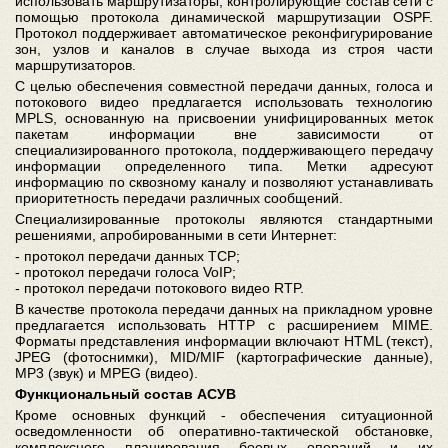
использовать маршрутизаторы, контролирующие состав сети с
помощью протокола динамической маршрутизации OSPF.
Протокол поддерживает автоматическое реконфигурирование
зон, узлов и каналов в случае выхода из строя части
маршрутизаторов.
С целью обеспечения совместной передачи данных, голоса и
потокового видео предлагается использовать технологию
MPLS, основанную на присвоении унифицированных меток
пакетам информации вне зависимости от
специализированного протокола, поддерживающего передачу
информации определенного типа. Метки адресуют
информацию по сквозному каналу и позволяют устанавливать
приоритетность передачи различных сообщений.
Специализированные протоколы являются стандартными
решениями, апробированными в сети Интернет:
- протокол передачи данных TCP;
- протокол передачи голоса VoIP;
- протокол передачи потокового видео RTP.
В качестве протокола передачи данных на прикладном уровне
предлагается использовать HTTP с расширением MIME.
Форматы представления информации включают HTML (текст),
JPEG (фотоснимки), MID/MIF (картографические данные),
MP3 (звук) и MPEG (видео).
Функциональный состав АСУВ
Кроме основных функций - обеспечения ситуационной
осведомленности об оперативно-тактической обстановке,
комплексного планирования боевых операций и их