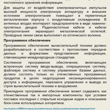
постоянного хранения информации.
Для защиты от воздействия электромагнитных импульсов
высокой мощности электронную аппаратуру и внешние
источники электропитания помещают в герметичные
металлические корпуса с кондуктивным охлаждением. В
антенных входах монтируют предохранители в виде лавинно-
пролетных диодов. Радиочастотные кабели и кабели
электропитания экранируют металлической оплеткой.
Проводные линии связи выполняют из оптического волокна.
Программное обеспечение
Программное обеспечение вычислительной техники должно
разрабатываться в соответствии с протоколами передачи
данных и форматами представления информации,
отвечающими международным стандартам.
Системное программное обеспечение, включающее
встроенную систему ввода-вывода, операционную систему,
файловую систему и систему управления базами данных,
должно состоять только из отечественных программных
продуктов в целях недопущения несанкционированного
доступа к информации, перехвата управления и вывода из
строя вычислительной техники и вооружения.
Прикладное программное обеспечение может содержать как
отечественные так и импортные компоненты при условии
поставок последних с открытым исходным кодом и описанием
блок-схем используемых алгоритмов.
http://topwar.ru/33550-koncepciy-avtomatizirovannoy-sistemy-upravleniya-boevymi-deystviyami.html