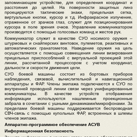
запоминающем устройстве, для определения координат и
расстояния до целей. На поверхности защитных линз
проецируются тактические знаки, прицельная сетка,
виртуальные кнопки, курсор и т.д. Инфракрасное излучение,
отраженное от зрачков глаз, служит для позиционирования
курсора в поле зрения очков. Управление коммуникатором
производится с помощью голосовых команд и жестов рук.
Коммуникатор служит в качестве СУО носимого оружия –
штурмовых и снайперских винтовок, пулеметов, реактивных и
автоматических гранатометов. Наведение оружия на цель
осуществляется с помощью совмещения линии визирования
прицельных приспособлений с виртуальной проекцией этой
линии, рассчитанной процессором с учетом координат,
дальности и скорости движения цели.
СУО боевой машины состоит из бортовых приборов
наблюдения, связевой, вычислительной и навигационной
аппаратуры и ФАР. Члены экипажа подключаются к СУО по
внутренней проводной линии связи через унифицированные
коммуникаторы. В качестве устройств отображения
информации используются нашлемные проекционные
забрала в сочетании с ушными динамиками/микрофонами. За
пределами боевой машины поддерживается беспроводная
СВЧ-связь с помощью купольных ФАР, встроенных в шлемы
членов экипажа.
Аппаратно-программное обеспечение АСУВ
Информационная безопасность