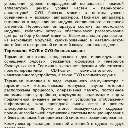
управления уровня подразделений оснащаются носимой
аппаратурой, центры уровня частей – переносной
аппаратурой, СУО боевых машин и центры уровня
соединений – возимой аппаратурой. Носимая аппаратура
выполнена в виде единого модуля, соединенного с внешней
антенной. Переносная аппаратура состоит из нескольких
модулей, габариты которых обеспечивают развертывание
центра на борту боевой машины. Возимая аппаратура состоит
из нескольких модулей, смонтированных в металлическом
контейнере с встроенной системой воздушного охлаждения.
Терминалы АСУВ и СУО боевых машин
Терминал пехотинца предназначен для индивидуального
оснащения рядовых, сержантов, офицеров и генералов
Сухопутных сил. Терминал выполняет функции абонентского
приемопередатчика СВЧ-связи, вычислительного и
навигационного устройства, а также СУО носимого оружия.
Терминал выполнен в виде карманного коммуникатора с
герметичным металлическим корпусом, внутри которого
расположены процессор, оперативная память, постоянное
запоминающее устройство, аккумулятор, радиомодем, порты
подключения внешней антенны и устройства отображения
информации, вход проводной линии связи и разъем
электропитания. Кроме этого, коммуникатор содержит
приемник глобальной спутниковой системы позиционирования
и блок автономной инерциальной системы позиционирования.
Коммуникатор оснащен внешней антенной в одном из двух