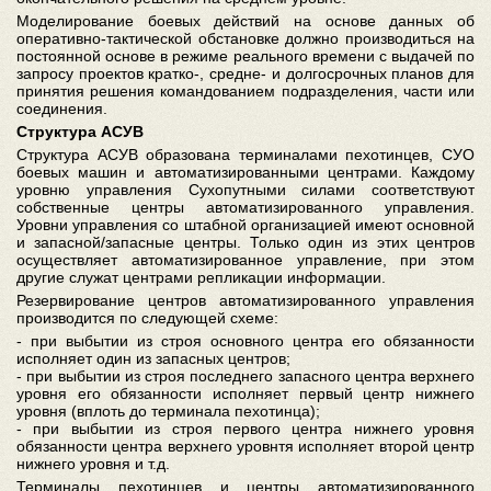
Моделирование боевых действий на основе данных об
оперативно-тактической обстановке должно производиться на
постоянной основе в режиме реального времени с выдачей по
запросу проектов кратко-, средне- и долгосрочных планов для
принятия решения командованием подразделения, части или
соединения.
Структура АСУВ
Структура АСУВ образована терминалами пехотинцев, СУО
боевых машин и автоматизированными центрами. Каждому
уровню управления Сухопутными силами соответствуют
собственные центры автоматизированного управления.
Уровни управления со штабной организацией имеют основной
и запасной/запасные центры. Только один из этих центров
осуществляет автоматизированное управление, при этом
другие служат центрами репликации информации.
Резервирование центров автоматизированного управления
производится по следующей схеме:
- при выбытии из строя основного центра его обязанности
исполняет один из запасных центров;
- при выбытии из строя последнего запасного центра верхнего
уровня его обязанности исполняет первый центр нижнего
уровня (вплоть до терминала пехотинца);
- при выбытии из строя первого центра нижнего уровня
обязанности центра верхнего уровнтя исполняет второй центр
нижнего уровня и т.д.
Терминалы пехотинцев и центры автоматизированного