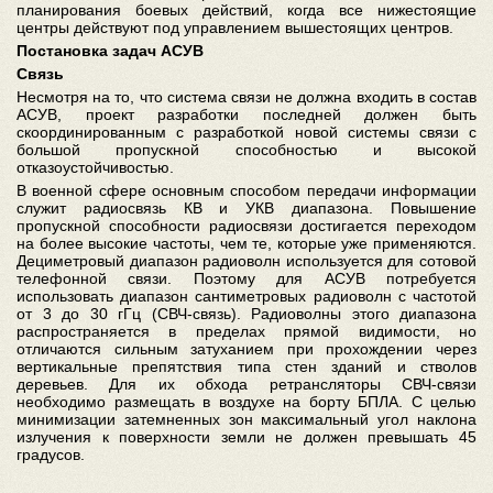
планирования боевых действий, когда все нижестоящие
центры действуют под управлением вышестоящих центров.
Постановка задач АСУВ
Связь
Несмотря на то, что система связи не должна входить в состав
АСУВ, проект разработки последней должен быть
скоординированным с разработкой новой системы связи с
большой пропускной способностью и высокой
отказоустойчивостью.
В военной сфере основным способом передачи информации
служит радиосвязь КВ и УКВ диапазона. Повышение
пропускной способности радиосвязи достигается переходом
на более высокие частоты, чем те, которые уже применяются.
Дециметровый диапазон радиоволн используется для сотовой
телефонной связи. Поэтому для АСУВ потребуется
использовать диапазон сантиметровых радиоволн с частотой
от 3 до 30 гГц (СВЧ-связь). Радиоволны этого диапазона
распространяется в пределах прямой видимости, но
отличаются сильным затуханием при прохождении через
вертикальные препятствия типа стен зданий и стволов
деревьев. Для их обхода ретрансляторы СВЧ-связи
необходимо размещать в воздухе на борту БПЛА. С целью
минимизации затемненных зон максимальный угол наклона
излучения к поверхности земли не должен превышать 45
градусов.