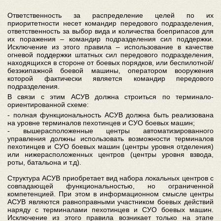
Ответственность за распределение целей по их
приоритетности несет командир передового подразделения,
ответственность за выбор вида и количества боеприпасов для
их поражения – командир подразделения сил поддержки.
Исключение из этого правила – использование в качестве
огневой поддержки штатных сил передового подразделения,
находящихся в стороне от боевых порядков, или беспилотной/
безэкипажной боевой машины, оператором вооружения
которой фактически является командир передового
подразделения.
В связи с этим АСУВ должна строиться по терминало-
ориентированной схеме:
- полная функциональность АСУВ должна быть реализована
на уровне терминалов пехотинцев и СУО боевых машин;
- вышерасположенные центры автоматизированного
управления должны использовать возможности терминалов
пехотинцев и СУО боевых машин (центры уровня отделения)
или нижерасположенных центров (центры уровня взвода,
роты, батальона и т.д).
Структура АСУВ приобретает вид набора локальных центров с
совпадающей функциональностью, но ограниченной
компетенцией. При этом в информационном смысле центры
АСУВ являются равноправными участником боевых действий
наряду с терминалами пехотинцев и СУО боевых машин.
Исключение из этого правила возникает только на этапе