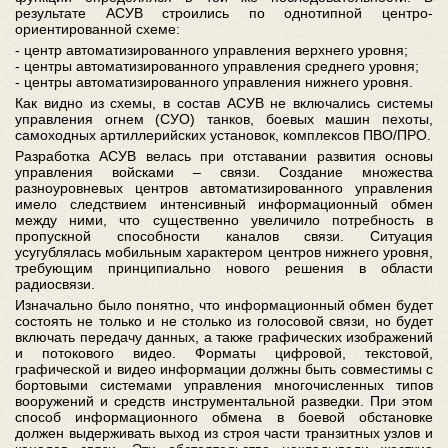
результате АСУВ строились по однотипной центро-
ориентированной схеме:
- центр автоматизированного управления верхнего уровня;
- центры автоматизированного управления среднего уровня;
- центры автоматизированного управления нижнего уровня.
Как видно из схемы, в состав АСУВ не включались системы
управления огнем (СУО) танков, боевых машин пехоты,
самоходных артиллерийских установок, комплексов ПВО/ПРО.
Разработка АСУВ велась при отставании развития основы
управления войсками – связи. Создание множества
разноуровневых центров автоматизированного управления
имело следствием интенсивный информационный обмен
между ними, что существенно увеличило потребность в
пропускной способности каналов связи. Ситуация
усугублялась мобильным характером центров нижнего уровня,
требующим принципиально нового решения в области
радиосвязи.
Изначально было понятно, что информационный обмен будет
состоять не только и не столько из голосовой связи, но будет
включать передачу данных, а также графических изображений
и потокового видео. Форматы цифровой, текстовой,
графической и видео информации должны быть совместимы с
бортовыми системами управления многочисленных типов
вооружений и средств инструментальной разведки. При этом
способ информационного обмена в боевой обстановке
должен выдерживать выход из строя части транзитных узлов и