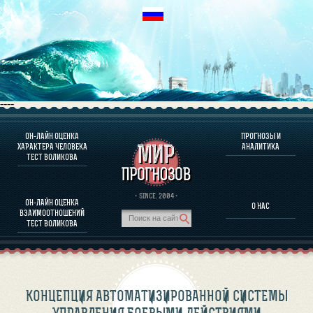
----
ОН-ЛАЙН ОЦЕНКА
ПРОГНОЗЫ И
О ПРОГРАММЕ
ХАРАКТЕРА ЧЕЛОВЕКА
АНАЛИТИКА
ТЕСТ ВОЛИКОВА
ОЦЕНКА ХАРАКТЕРA ЧЕЛОВЕКА
ОЦЕНКА ХАРАКТЕРА ВЫДАЮЩИХСЯ ЛИЧНОСТЕЙ
О ПРОГРАММЕ
· SINCE. 2004 ·
ОН-ЛАЙН ОЦЕНКА
О НАС
ТЕСТ НА СОВМЕСТИМОСТЬ ВОЛИКОВА
ВЗАИМООТНОШЕНИЙ
ПРОГНОЗЫ И АНАЛИТИКА
ТЕСТ ВОЛИКОВА
КОНЦЕПЦИЯ АВТОМАТИЗИРОВАННОЙ СИСТЕМЫ