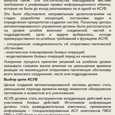
каналов связи. Эти обстоятельства накладывали жесткие
требования к унификации правил информационного обмена,
которые не были до конца реализованы ни в одной из АСУВ.
Это было обусловлено неправильным целеполаганием на
стадии разработки концепций, постановки задач и
определения приоритетов создания систем. Поскольку центры
автоматизированного управления должны были располагаться
на уровне штабов воинских соединений, частей и
подразделений, цели и задачи выбирались, исходя
преимущественно из штабных требований к функциям АСУВ:
- ситуационная осведомленность об оперативно-тактической
обстановке;
- комплексное планирование боевых операций;
- моделирование боевых операций перед их началом.
Ускорение процесса принятия решений на штабном уровне
оказывало слишком малое влияние на уменьшение времени
реакции на меняющуюся оперативно-тактическую обстановку
всего воинского соединения, части или подразделения.
Выбор цели АСУВ
Целью создания автоматизированной системы должно стать
уменьшение периода времени между моментом обнаружения
противника и моментом его уничтожения.
АСУВ должна стать инструментом координации действий всех
участников боевых действий. Источником информации
должны стать разведывательные комплексы, приемником
информации – специализированные АСУ комплексов ПВО/
ПРО и СУО боевых машин/пехотинцев.