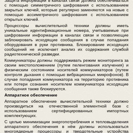
Защита информации в каналах связи должна обеспечиваться
с помощью симметричного шифрования с использованием
закрытых ключей, которые регулярно заменяются на новые с
помощью ассиметричного шифрования с использованием
открытых ключей.
Процессоры вычислительной техники должны иметь
уникальные идентификационные номера, учитываемые при
шифровании информации в каналах связи и позволяющие
заблокировать исходящие сообщения в случае попадания
оборудования в руки противника. Блокирование исходящих
сообщений не исключает анализ их содержания службой
радиотехнической разведки.
Коммуникаторы должны поддерживать режим мониторинга за
своим местоположением (путем пеленгования излучения) и
физическим состоянием носителей коммуникаторов (путем
контроля дыхания с помощью вибрационных микрофонов). В
случае попадания коммуникатора на территорию противника
или потери сознания носителем коммуникатора исходящие
сообщения также блокируются.
Аппаратное обеспечение
Аппаратное обеспечение вычислительной техники должно
производиться на отечественной элементной базе с
использованием сертифицированных импортных
комплектующих.
С целью минимизации энергопотребления и тепловыделения
аппаратного обеспечения в нём должны использоваться
многоядерные процессоры и твердотельные устройства