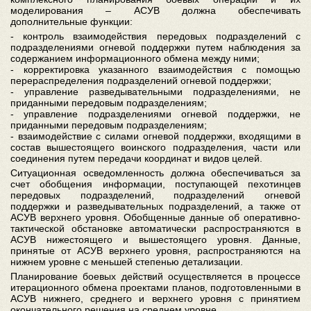
моделирования – АСУВ должна обеспечивать
дополнительные функции:
- контроль взаимодействия передовых подразделений с
подразделениями огневой поддержки путем наблюдения за
содержанием информационного обмена между ними;
- корректировка указанного взаимодействия с помощью
перераспределения подразделений огневой поддержки;
- управление разведывательными подразделениями, не
приданными передовым подразделениям;
- управление подразделениями огневой поддержки, не
приданными передовым подразделениям;
- взаимодействие с силами огневой поддержки, входящими в
состав вышестоящего воинского подразделения, части или
соединения путем передачи координат и видов целей.
Ситуационная осведомленность должна обеспечиваться за
счет обобщения информации, поступающей пехотинцев
передовых подразделений, подразделений огневой
поддержки и разведывательных подразделений, а также от
АСУВ верхнего уровня. Обобщенные данные об оперативно-
тактической обстановке автоматически распространяются в
АСУВ нижестоящего и вышестоящего уровня. Данные,
принятые от АСУВ верхнего уровня, распространяются на
нижнем уровне с меньшей степенью детализации.
Планирование боевых действий осуществляется в процессе
итерационного обмена проектами планов, подготовленными в
АСУВ нижнего, среднего и верхнего уровня с принятием
окончательного решения на среднем уровне.