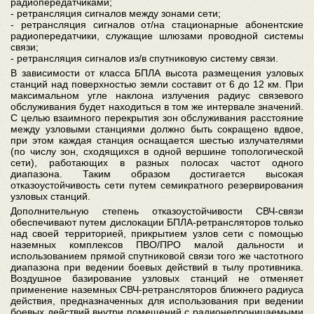
радиопередатчиками;
- ретрансляция сигналов между зонами сети;
- ретрансляция сигналов от/на стационарные абонентские
радиопередатчики, служащие шлюзами проводной системы
связи;
- ретрансляция сигналов из/в спутниковую систему связи.
В зависимости от класса БПЛА высота размещения узловых
станций над поверхностью земли составит от 6 до 12 км. При
максимальном угле наклона излучения радиус связевого
обслуживания будет находиться в том же интервале значений.
С целью взаимного перекрытия зон обслуживания расстояние
между узловыми станциями должно быть сокращено вдвое,
при этом каждая станция оснащается шестью излучателями
(по числу зон, сходящихся в одной вершине топологической
сети), работающих в разных полосах частот одного
диапазона. Таким образом достигается высокая
отказоустойчивость сети путем семикратного резервирования
узловых станций.
Дополнительную степень отказоустойчивости СВЧ-связи
обеспечивают путем дислокации БПЛА-ретрансляторов только
над своей территорией, прикрытием узлов сети с помощью
наземных комплексов ПВО/ПРО малой дальности и
использованием прямой спутниковой связи того же частотного
диапазона при ведении боевых действий в тылу противника.
Воздушное базирование узловых станций не отменяет
применение наземных СВЧ-ретрансляторов ближнего радиуса
действия, предназначенных для использования при ведении
боевых действий внутри помещений с радионепроницаемыми