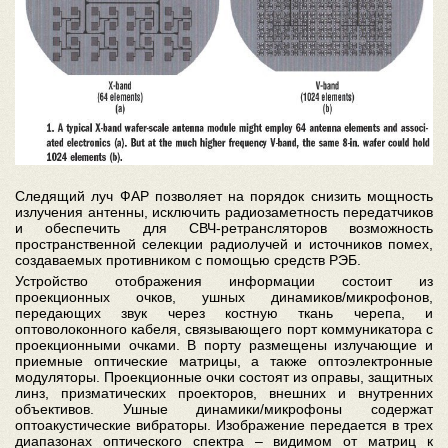
Следящий луч ФАР позволяет на порядок снизить мощность
излучения антенны, исключить радиозаметность передатчиков
и обеспечить для СВЧ-ретрансляторов возможность
пространственной селекции радиолучей и источников помех,
создаваемых противником с помощью средств РЭБ.
Устройство отображения информации состоит из
проекционных очков, ушных динамиков/микрофонов,
передающих звук через костную ткань черепа, и
оптоволоконного кабеля, связывающего порт коммуникатора с
проекционными очками. В порту размещены излучающие и
приемные оптические матрицы, а также оптоэлектронные
модуляторы. Проекционные очки состоят из оправы, защитных
линз, призматических проекторов, внешних и внутренних
объективов. Ушные динамики/микрофоны содержат
оптоакустические вибраторы. Изображение передается в трех
диапазонах оптического спектра – видимом от матриц к