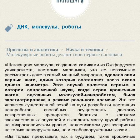
НАНОШАГИ
ДНК,
молекулы,
роботы
Прогнозы и аналитика
›
Наука и техника
›
Молекулярные роботы делают свои первые наношаги
«Шагающая» молекула, созданная химиками из Оксфордского
университета, настолько маленькая, что ее невозможно
рассмотреть даже в самый мощный микроскоп,
сделала свои
первые шаги, длина которых составляет всего около
одного нанометра. Этот случай является первым в
истории современной науки, когда серия крошечных
шагов, сделанных молекулой-нанороботом, была
зарегистрирована в режиме реального времени.
Это все
является существенной вехой на пути разработки настоящих
нанороботов, способных осуществлять доставку
лекарственных препаратов, бороться с клетками
злокачественных опухолей и выполнять массу другой работы
на микроскопическом уровне, недостижимом для восприятия
не только невооруженным, но и слабовооруженным глазом.
«Вы только представьте, как в будущем, такие крошечные