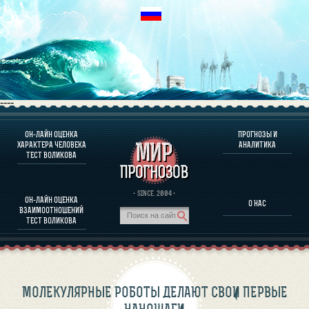
----
ОН-ЛАЙН ОЦЕНКА
ПРОГНОЗЫ И
О ПРОГРАММЕ
ХАРАКТЕРА ЧЕЛОВЕКА
АНАЛИТИКА
ТЕСТ ВОЛИКОВА
ОЦЕНКА ХАРАКТЕРA ЧЕЛОВЕКА
ОЦЕНКА ХАРАКТЕРА ВЫДАЮЩИХСЯ ЛИЧНОСТЕЙ
О ПРОГРАММЕ
· SINCE. 2004 ·
ОН-ЛАЙН ОЦЕНКА
О НАС
ТЕСТ НА СОВМЕСТИМОСТЬ ВОЛИКОВА
ВЗАИМООТНОШЕНИЙ
ПРОГНОЗЫ И АНАЛИТИКА
ТЕСТ ВОЛИКОВА
МОЛЕКУЛЯРНЫЕ РОБОТЫ ДЕЛАЮТ СВОИ ПЕРВЫЕ