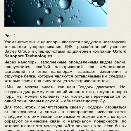
Рис. 1.
Упомянутые выше нанопоры являются продуктом новаторской
технологии упорядочивания ДНК, разработанной учеными
Bayley Group и специалистами их дочерней компании
Oxford
Nanopore Technologies
.
Через нанопоры, заполненные определенным видом белка,
пропускается слабый электрический ток. «Наноходок»,
шагающий по этим нанопорам, вызывает изменения в
структуре белка, которые являются оставляемым им следом и
которые влияют на силу текущего электрического тока.
«Мы не можем видеть как наш "ходок» двигается. Но,
создавая диаграмму изменений ионного тока, текущего через
пору, мы можем отследить, как молекула перемещается от
одной точки опоры к другой" – объясняет доктор Су.
Для того, чтобы препятствовать своему «ходоку» оторваться
от поверхности и уплыть в пространство, исследователи
снабдили его химически активными «ногами» атомы которых
образуют химические связи с материалом поверхности, по
которой шагает эта молекула. «Это похоже на то, если бы вы
шли по поверхности, покрытой клейким составом» –