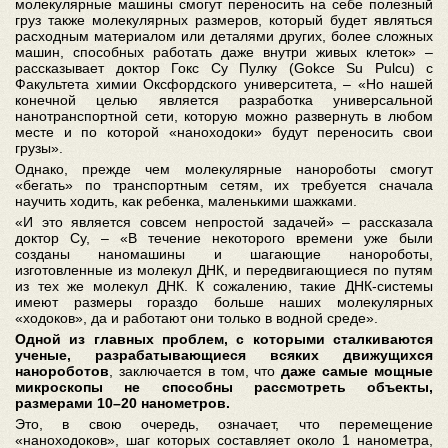
молекулярные машины смогут переносить на себе полезный
груз также молекулярных размеров, который будет являться
расходным материалом или деталями других, более сложных
машин, способных работать даже внутри живых клеток» –
рассказывает доктор Гокс Су Пулку (Gokce Su Pulcu) с
Факультета химии Оксфордского университета, – «Но нашей
конечной целью является разработка универсальной
нанотранспортной сети, которую можно развернуть в любом
месте и по которой
«
наноходоки» будут переносить свои
грузы
»
.
Однако, прежде чем молекулярные нанороботы смогут
«бегать» по транспортным сетям, их требуется сначала
научить ходить, как ребенка, маленькими шажками.
«И это является совсем непростой задачей» – рассказала
доктор Су, – «В течение некоторого времени уже были
созданы наномашины и шагающие нанороботы,
изготовленные из молекул ДНК, и передвигающиеся по путям
из тех же молекул ДНК. К сожалению, такие ДНК-системы
имеют размеры гораздо больше наших молекулярных
«
ходоков», да и работают они только в водной среде
»
.
Одной из главных проблем, с которыми сталкиваются
ученые, разрабатывающиеся всяких движущихся
нанороботов
, заключается в том, что
даже самые мощные
микроскопы не способны рассмотреть объекты,
размерами 10–20 нанометров.
Это, в свою очередь, означает, что перемещение
«наноходоков», шаг которых составляет около 1 нанометра,