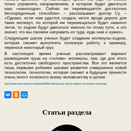
точно управлять направлением, в котором будет двигаться
наш
«
наноходок». Сейчас он перемещается достаточно
беспорядочным способом
»
– рассказывает доктор Су, –
«
Однако, если нам удастся создать нечто вроде дороги для
таких молекул, по которой им перемещаться будет намного
легче, то ходоки будут двигаться именно по этому пути, и это
значит, что мы сможем направить их туда, куда нам и нужно».
Следующим шагом ученых будет создание молекулы-ходока,
которая сможет выполнять полезную работу, к примеру,
перенося некоторый груз.
В настоящее время ученые рассматривают вариант
размещения груза на «голове» молекулы, там, где для этого
есть достаточно свободного пространства. Все это является
лишь первыми робкими шагами развития совершенно новой
технологии, технологии, которая сможет в будущем принести
очень много полезного всему человечеству в целом.
http://www.nanonewsnet.ru/articles/2014/molekulyarnye-roboty-delayut-svoi-pervye-nanoshagi
Статьи раздела