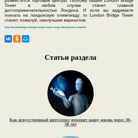
разместятся торговые центры. Поэтому башня London Bridge
Tower в любом случае станет главной
достопримечательностью Лондона. И если вы задумаете
поехать на лондонскую олимпиаду, то London Bridge Tower
станет, пожалуй, наилучшим вариантом.
http://worldsdesign.ru/edgar-street-tower-novyj-neboskryob-iz-ameriki/
Статьи раздела
Как искусственный интеллект изменит нашу жизнь через 30–
50 лет