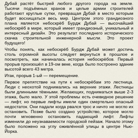
Дубай растёт быстрей любого другого города на земле.
Тысячи подъёмных кранов и целые армии строителей
работают круглые сутки, превращая Дубай в место которым
будет восхищаться весь мир. Центром этого грандиозного
плана является небоскрёб Бурдж Дубай — высочайший
небоскрёб в мире, который имеет грандиозный, уникальный и
интересный дизайн. Это результат последнего исторического
скачка строительной инженерной мысли. Это проект
будущего!
Чтобы понять, как небоскрёб Бурдж Дубай может достичь
столь огромной высоты следует вернуться в прошлое и
посмотреть, как начиналась история небоскрёбов. Первый
прорыв произошёл в 19-ом веке, когда было построено здание
высотой всего 43 метра.
Итак, прорыв 1-ый — перемещение.
Первое препятствие на пути к небоскрёбам это лестница.
Люди с неохотой поднимались на верхние этажи. Лестницы
были длинными тёмными. Желающих, подниматься выше 2-3
этажа, было мало. У этой проблемы есть очевидное решение
— лифт, но первые лифты имели один смертельно опасный
недостаток. Они падали когда рвался трос и ничто не могло их
остановить. Позже было создано устройство, которое могло
почти мгновенно остановить падающий лифт. Лифты
изменили до неузнаваемости городской пейзаж. Начало этому
было положено на углу оживлённой улицы в центре Нью-
Йорка.