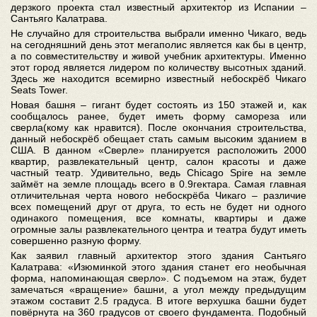
дерзкого проекта стал известный архитектор из Испании –
Сантьяго Калатрава.
Не случайно для строительства выбрали именно Чикаго, ведь
на сегодняшний день этот мегаполис является как бы в центр,
а по совместительству и живой учебник архитектуры. Именно
этот город является лидером по количеству высотных зданий.
Здесь же находится всемирно известный небоскрёб Чикаго
Seats Tower.
Новая башня – гигант будет состоять из 150 этажей и, как
сообщалось ранее, будет иметь форму самореза или
сверла(кому как нравится). После окончания строительства,
данный небоскрёб обещает стать самым высоким зданием в
США. В данном «Сверле» планируется расположить 2000
квартир, развлекательный центр, салон красоты и даже
частный театр. Удивительно, ведь Chicago Spire на земле
займёт на земле площадь всего в 0.9гектара. Самая главная
отличительная черта нового небоскрёба Чикаго – различие
всех помещений друг от друга, то есть не будет ни одного
одинакого помещения, все комнаты, квартиры и даже
огромные залы развлекательного центра и театра будут иметь
совершенно разную форму.
Как заявил главный архитектор этого здания Сантьяго
Калатрава: «Изюминкой этого здания станет его необычная
форма, напоминающая сверло». С подъемом на этаж, будет
замечаться «вращение» башни, а угол между предыдущим
этажом составит 2.5 градуса. В итоге верхушка башни будет
повёрнута на 360 градусов от своего фундамента. Подобный