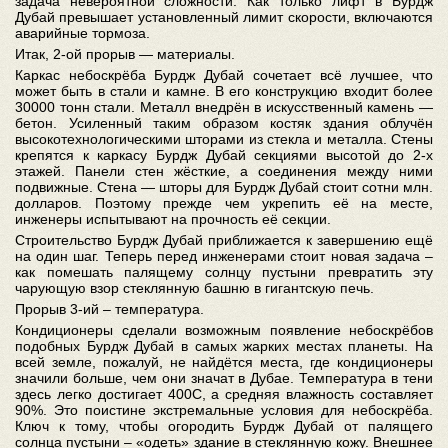
задача невероятной сложности. Как только лифт в Бурдж
Дубай превышает установленный лимит скорости, включаются
аварийные тормоза.
Итак, 2-ой прорыв — материалы.
Каркас небоскрёба Бурдж Дубай сочетает всё лучшее, что
может быть в стали и камне. В его конструкцию входит более
30000 тонн стали. Металл внедрён в искусственный камень —
бетон. Усиленный таким образом костяк здания облучён
высокотехнологическими шторами из стекла и металла. Стены
крепятся к каркасу Бурдж Дубай секциями высотой до 2-х
этажей. Панели стен жёсткие, а соединения между ними
подвижные. Стена — шторы для Бурдж Дубай стоит сотни млн.
долларов. Поэтому прежде чем укрепить её на месте,
инженеры испытывают на прочность
её секции.
Строительство Бурдж Дубай приближается к завершению ещё
на один шаг. Теперь перед инженерами стоит новая задача –
как помешать палящему солнцу пустыни превратить эту
чарующую взор стеклянную башню в гигантскую печь.
Прорыв 3-ий – температура.
Кондиционеры сделали возможным появление небоскрёбов
подобных Бурдж Дубай в самых жарких местах планеты. На
всей земле, пожалуй, не найдётся места, где кондиционеры
значили больше, чем они значат в Дубае. Температура в тени
здесь легко достигает 400C, а средняя влажность составляет
90%. Это поистине экстремальные условия для небоскрёба.
Ключ к тому, чтобы огородить Бурдж Дубай от палящего
солнца пустыни – «одеть» здание в стеклянную кожу. Внешнее