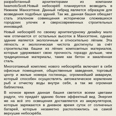
разработанный архитекторами из компании
IwamotoScott.Новый небоскрёб планируется возводить в
Нижнем Манхэттене. Данный гибрид является образцом для
возведения подобных зданий. Так же, данная башня обещает
стать эталоном совмещения исторически сложившихся
городских улочек и сверхсовременных строительных
инноваций.
Новый небоскрёб по своему архитектурному дизайну мало
чем отличается от остальных высоток в Манхэттене, однако
здание является экологичным и относительно лёгким. Эта
лёгкость и экологическая чистота достигнуты за счёт
строительства башни из лёгких композитных материалов,
которые удерживают свою прочность гораздо дольше, чем
традиционные материалы, такие как бетон и закалённая
сталь.
Многоэтажный комплекс нового небоскрёба включает в себя
офисные помещения, общественные заведения, торговый
центр и жилые номера гостиницы, огромнейший аквариум,
который способен осуществлять автоматическое кормление
рыб и отчистку воды внутри себя, а так же огромная
баблиотека.
В ночное время данная башня светится всеми цветами
радуги, что придаёт зданию более эффектный вид. Энергия
же на всё это освещения доставляется из аккумуляторов,
которые заряжаются в дневное время суток от солнечных
батарей, которые незаметно расположились на самой
верхушке небоскрёба.