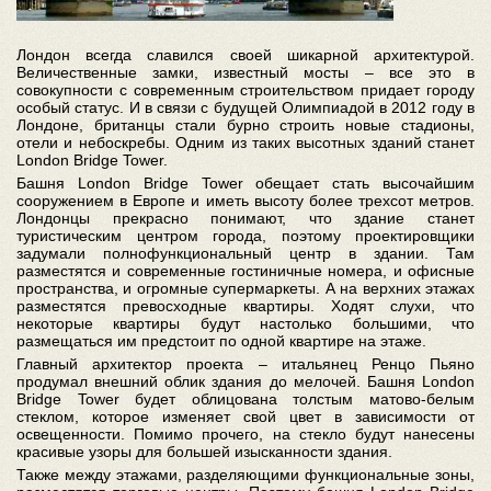
Лондон всегда славился своей шикарной архитектурой.
Величественные замки, известный мосты – все это в
совокупности с современным строительством придает городу
особый статус. И в связи с будущей Олимпиадой в 2012 году в
Лондоне, британцы стали бурно строить новые стадионы,
отели и небоскребы. Одним из таких высотных зданий станет
London Bridge Tower.
Башня London Bridge Tower обещает стать высочайшим
сооружением в Европе и иметь высоту более трехсот метров.
Лондонцы прекрасно понимают, что здание станет
туристическим центром города, поэтому проектировщики
задумали полнофункциональный центр в здании. Там
разместятся и современные гостиничные номера, и офисные
пространства, и огромные супермаркеты. А на верхних этажах
разместятся превосходные квартиры. Ходят слухи, что
некоторые квартиры будут настолько большими, что
размещаться им предстоит по одной квартире на этаже.
Главный архитектор проекта – итальянец Ренцо Пьяно
продумал внешний облик здания до мелочей. Башня London
Bridge Tower будет облицована толстым матово-белым
стеклом, которое изменяет свой цвет в зависимости от
освещенности. Помимо прочего, на стекло будут нанесены
красивые узоры для большей изысканности здания.
Также между этажами, разделяющими функциональные зоны,