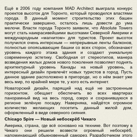
Ещё в 2006 году компания MAD Architect выиграла конкурс
проектов высоток для Торонто, который проводился властями
города. В данный момент строительство этих башен
практически завершено, осталось лишь довести до ума
мелочи. Власти города Торонто заявили, что Absolute Towers
могут стать наикрасивейшими высотками Северной Америки и
международным «магнитом» для туристов. Проект высоток
получился очень интерсным — непрерывные ленты балконов,
полностью опоясывающие башни со всех сторон, обозначают
уровень каждого этажа здания и создают уникальную
современную эстетику. Свободная от стереотипов, манера
возведения жилых домов нового поколения позволяет поднять
архитектурный уровень Канады на новый уровень, а
интересный дизайн привлечёт новых туристов в город. Пусть
данное здание расположено в пригороде, но о нём знает уже
весь мир, по крайней мере те, у кого есть интернет.
Новаторский дизайн, парящий над ещё не застроенным
горизонтом, обещает обеспечить во всех квартирах
панорамный вид на весь город, озеро и сохранившуюся в
регионе зелёную посадку. Наверняка, найдётся огромное
количество желающих посетить данный жилой дом,
оформленный в виде северного сияния.
Chicago Spire — Новый небоскрёб Чикаго
Америка, страна, где всё основано на технике. Вот поэтому в
Чикаго они решили возвести огромный небоскрёб,
напоминающий обыкновенный саморез. Разработчиком этого