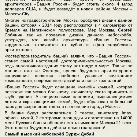
архитекторов «Башня Россия» будет стоить около 4 млрд
долларов США, и будет возведёт в новом районе Москвы –
Moscow-City.
Многие из градостроителей Москвы одобряют дизайн данной
башни, которая к 2014 году расположится в 4 километрах от
Кремля на Нагатинском полуострове. Мер Москвы, Сергей
Собянин так же похвалил дизайн данного небоскрёба,
утверждая, что дизайн архитектуры «Башня Россия»
кардинально отличается от кубов и сфер зарубежных
архитекторов.
Фостер(производитель башни) заявил, что «Башня Россия»
станет самой настоящей достопримечательностью Москвы,
ведь аналогичного здания этому нет нигде в мире. Так же по
мнению того же Фостера, проект будущего архитектурного
сооружения является наиболее удачным сочетанием
компактности, современного дизайна и новых технологий.
«Башня Россия» будет оснащена «умной» крышей, которая
позволит как можно большему количеству света приникать в
глубь здания. А специальными панелями, выдвигающимися
летом и скрывающимися зимой, будет образован небольшой
парк для сохранения тепла и озеленения города Москвы.
В башне будут располагаться 2 театра, кинотеатр Imax,
офисы, музей, 2 смотровые площадки и автостоянка на 14000
мест. Русская башня обещает стать символом Москвы 21 века.
Этот проект будущего действительно грандиозен!
Самый высокий небоскрёб Бурдж Дубай