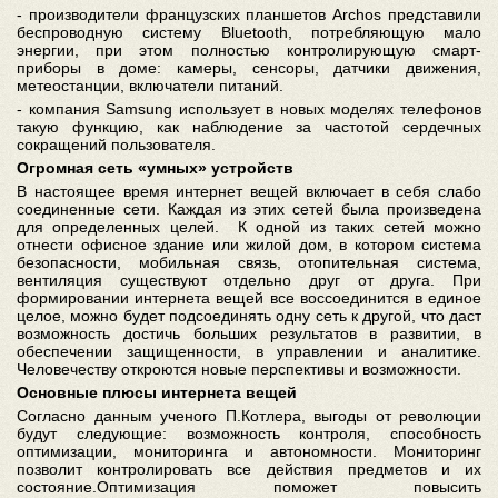
- производители французских планшетов Archos представили
беспроводную систему Bluetooth, потребляющую мало
энергии, при этом полностью контролирующую смарт-
приборы в доме: камеры, сенсоры, датчики движения,
метеостанции, включатели питаний.
- компания Samsung использует в новых моделях телефонов
такую функцию, как наблюдение за частотой сердечных
сокращений пользователя.
Огромная сеть «умных» устройств
В настоящее время интернет вещей включает в себя слабо
соединенные сети. Каждая из этих сетей была произведена
для определенных целей. К одной из таких сетей можно
отнести офисное здание или жилой дом, в котором система
безопасности, мобильная связь, отопительная система,
вентиляция существуют отдельно друг от друга. При
формировании интернета вещей все воссоединится в единое
целое, можно будет подсоединять одну сеть к другой, что даст
возможность достичь больших результатов в развитии, в
обеспечении защищенности, в управлении и аналитике.
Человечеству откроются новые перспективы и возможности.
Основные плюсы интернета вещей
Согласно данным ученого П.Котлера, выгоды от революции
будут следующие: возможность контроля, способность
оптимизации, мониторинга и автономности. Мониторинг
позволит контролировать все действия предметов и их
состояние.Оптимизация поможет повысить