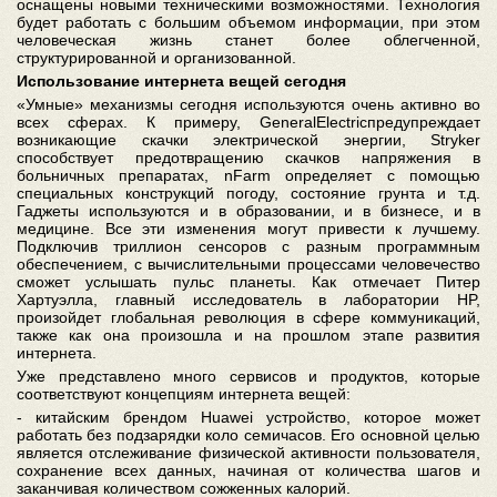
оснащены новыми техническими возможностями. Технология
будет работать с большим объемом информации, при этом
человеческая жизнь станет более облегченной,
структурированной и организованной.
Использование интернета вещей сегодня
«Умные» механизмы сегодня используются очень активно во
всех сферах. К примеру, GeneralElectricпредупреждает
возникающие скачки электрической энергии, Stryker
способствует предотвращению скачков напряжения в
больничных препаратах, nFarm определяет с помощью
специальных конструкций погоду, состояние грунта и т.д.
Гаджеты используются и в образовании, и в бизнесе, и в
медицине. Все эти изменения могут привести к лучшему.
Подключив триллион сенсоров с разным программным
обеспечением, с вычислительными процессами человечество
сможет услышать пульс планеты. Как отмечает Питер
Хартуэлла, главный исследователь в лаборатории HP,
произойдет глобальная революция в сфере коммуникаций,
также как она произошла и на прошлом этапе развития
интернета.
Уже представлено много сервисов и продуктов, которые
соответствуют концепциям интернета вещей:
- китайским брендом Huawei устройство, которое может
работать без подзарядки коло семичасов. Его основной целью
является отслеживание физической активности пользователя,
сохранение всех данных, начиная от количества шагов и
заканчивая количеством сожженных калорий.