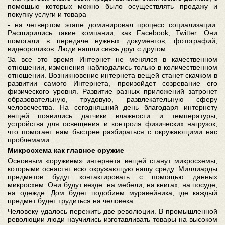
помощью которых можно было осуществлять продажу и
покупку услуги и товара
- на четвертом этапе доминировал процесс социализации.
Расширились такие компании, как Facebook, Twitter. Они
помогали в передаче нужных документов, фотографий,
видеороликов. Люди нашли связь друг с другом.
За все это время Интернет не менялся в качественном
отношении, изменения наблюдались только в количественном
отношении. Возникновение интернета вещей станет скачком в
развитии самого Интернета, произойдет созревание его
физического уровня. Развитие разных приложений затронет
образовательную, трудовую, развлекательную сферу
человечества. На сегодняшний день благодаря интернету
вещей появились датчики влажности и температуры,
устройства для освещения и контроля физических нагрузок,
что помогает нам быстрее разбираться с окружающими нас
проблемами.
Микросхема как главное оружие
Основным «оружием» интернета вещей станут микросхемы,
которыми оснастят всю окружающую нашу среду. Миллиарды
предметов будут контактировать с помощью данных
микросхем. Они будут везде: на мебели, на книгах, на посуде,
на одежде. Дом будет подобием муравейника, где каждый
предмет будет трудиться на человека.
Человеку удалось пережить две революции. В промышленной
революции люди научились изготавливать товары на высоком