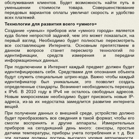
обслуживания клиентов. Будет возможность найти путь в
уменьшении стоимости товара. Совершенствование
передовых вариантов оплаты увеличат скорость и удобство
всех платежей.
Технологии для развития всего «умного»
Создание «умных» приборов или «умного города» является
куда более непростой задачей, чем это может показаться, на
первый взгляд. Необходимо будет полностью пересмотреть
все составляющие Интернета. Основным препятствием в
данном вопросе станет пересмотр технологий по
идентификации, средств измерения и передачи
информационных данных.
При подключении в Интернет каждый предмет должен будет
идентифицировать себя. Средствами для опознания объекта
будут служить специальные штрих-кода. Важно чтобы каждый
идентификатор был уникальным, это позволит создать
определенные стандарты. Возникнет необходимость перехода
к IPv6. В 2010 году в IPv4 не осталось свободных адресов.
Новым микросхемам необходимо будет присвоить новые IP-
адреса, из-за их недостатка замедлится развитие интернета
вещей.
При получении данных о внешней среде, устройство должно
будет преобразовать все сведения в такой формат, чтобы его
смогли воспринять и другие аппараты. Измерительных
приборов на сегодняшний день много: сенсоры, простые
датчики температуры, приборы учета потребления и т. д. Все
эти датчики должны достичь высокого уровня автономности.