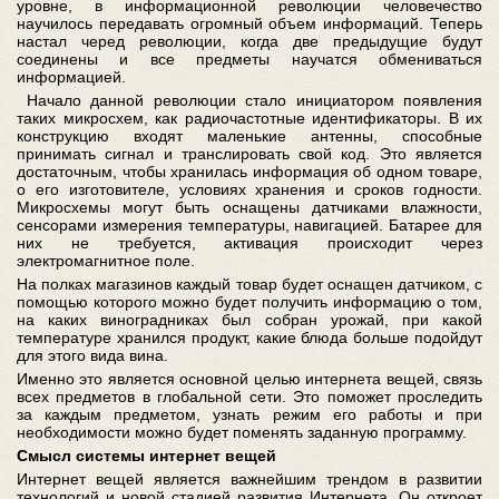
уровне, в информационной революции человечество
научилось передавать огромный объем информаций. Теперь
настал черед революции, когда две предыдущие будут
соединены и все предметы научатся обмениваться
информацией.
Начало данной революции стало инициатором появления
таких микросхем, как радиочастотные идентификаторы. В их
конструкцию входят маленькие антенны, способные
принимать сигнал и транслировать свой код. Это является
достаточным, чтобы хранилась информация об одном товаре,
о его изготовителе, условиях хранения и сроков годности.
Микросхемы могут быть оснащены датчиками влажности,
сенсорами измерения температуры, навигацией. Батарее для
них не требуется, активация происходит через
электромагнитное поле.
На полках магазинов каждый товар будет оснащен датчиком, с
помощью которого можно будет получить информацию о том,
на каких виноградниках был собран урожай, при какой
температуре хранился продукт, какие блюда больше подойдут
для этого вида вина.
Именно это является основной целью интернета вещей, связь
всех предметов в глобальной сети. Это поможет проследить
за каждым предметом, узнать режим его работы и при
необходимости можно будет поменять заданную программу.
Смысл системы интернет вещей
Интернет вещей является важнейшим трендом в развитии
технологий и новой стадией развития Интернета. Он откроет