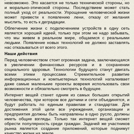
невозможно. Это касается не только технической стороны, но
и морально-этической стороны. Последствием может стать
полный уход от реальности. Упрощение человеческой жизни
может привести к появлению лени, отказу от желания
мыслить, то есть к деградации.
Облегчение жизни с подключением устройств в одну сеть
является хорошей идеей, только при этом не надо забывать,
что мы живем в реальном мире, общаемся с реальными
людьми. Появление новых технологий не должно заставлять
нас отказываться от всего этого.
Наши действия
Перед человечеством стоит огромная задача, заключающаяся
в увеличении финансовых ресурсов и в сохранении
социального здоровья. Технологии будущего станут двигать
всеми этими процессами. Стремительное развитие
информационных и компьютерных технологий наталкивает
даже самые маленькие проекты вовремя использовать свои
возможности и обязательно смотреть в будущее.
Интернет вещей станет одним из самых больших открытий
человечества, при котором все датчики и сети объединятся, и
будут работать по единым правилам и стандартам. Для
достижения этой цели все учреждения, организации и
предприятия должны быть направлены в одно русло, должны
иметь общие взгляды. Только так интернет вещей сможет
обрести популярность среди граждан. Задачей же участников
рынка является создание приложений, которые поднимут
качество жизни на земле.