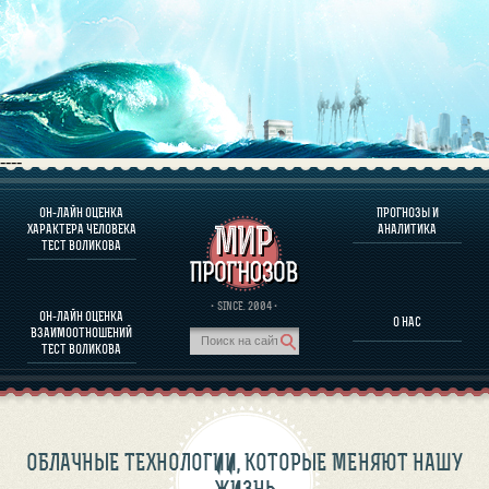
----
ОН-ЛАЙН ОЦЕНКА
ПРОГНОЗЫ И
О ПРОГРАММЕ
ХАРАКТЕРА ЧЕЛОВЕКА
АНАЛИТИКА
ТЕСТ ВОЛИКОВА
ОЦЕНКА ХАРАКТЕРA ЧЕЛОВЕКА
ОЦЕНКА ХАРАКТЕРА ВЫДАЮЩИХСЯ ЛИЧНОСТЕЙ
О ПРОГРАММЕ
· SINCE. 2004 ·
ОН-ЛАЙН ОЦЕНКА
О НАС
ТЕСТ НА СОВМЕСТИМОСТЬ ВОЛИКОВА
ВЗАИМООТНОШЕНИЙ
ПРОГНОЗЫ И АНАЛИТИКА
ТЕСТ ВОЛИКОВА
ОБЛАЧНЫЕ ТЕХНОЛОГИИ, КОТОРЫЕ МЕНЯЮТ НАШУ