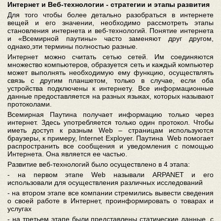
Интернет и Веб-технологии - стратегии и этапы развития
Для того чтобы более детально разобраться в интернете
вещей и его значении, необходимо рассмотреть этапы
становления интернета и веб-технологий. Понятие интернета
и «Всемирной паутины» часто заменяют друг другом,
однако,эти термины полностью разные.
Интернет можно считать сетью сетей. Им соединяются
множество компьютеров, образуется сеть и каждый компьютер
может выполнять необходимую ему функцию, осуществлять
связь с другим планшетом, только в случае, если оба
устройства подключены к интернету. Все информационные
данные предоставляется на разных языках, которых называют
протоколами.
Всемирная Паутина получает информацию только через
интернет. Здесь употребляется только один протокол. Чтобы
иметь доступ к разным Web – страницам используются
браузеры, к примеру, Internet Exployer. Паутина Web помогает
распространить все сообщения и уведомления с помощью
Интернета. Она является ее частью.
Развитие веб-технологий было осуществлено в 4 этапа:
- на первом этапе Web называли ARPANET и его
использовали для осуществления различных исследований
- на втором этапе все компании стремились вывести сведения
о своей работе в Интернет, проинформировать о товарах и
услугах
- на третьем этапе были представлены статические данные, с