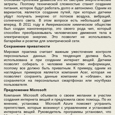
затраты. Поэтому технической сложностью станет создание
питания, которое будут работать долго и автономно. Одним из
вариантов, является создание путей, при которых датчики
уйдут получать энергию от потоков воздуха, вибраций,
солнечного света. В этом вопросе есть небольшой сдвиг
вперед. В 2011 году в Американском химическом обществе
был создан наногенератор, это своего рода чип, который
способен преобразовывать человеческие движения тела в
электрическую энергию. Это позволит не использовать
батарейки и розетки для электрической сети.
Сохранение приватности
Мировая практика считает важным ужесточение контроля
персональных данных. Эта тенденция должна быть
использована и при создании интернет вещей. Датчики
позволят собирать о человеке множество информации,
поэтому все должно быть приватным. К примеру, одним из
наглядных примеров является компания Acer, которая не
позволяет сохранять данные компании в «облаке», все
сохраняется на персональных смартфонах или ноутбуках
пользователя.
Предложение
Microsoft
Компания Microsoft объявила о своем желании в участии
создания интернета вещей и предложила свою помощь. По их
мнению, установка Microsoft Azure поможет устранить
препятствия, которые возникнут с управлением и установкой
интернета вещей. Руководитель программы установил, что