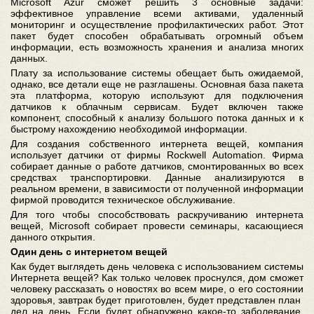
Microsoft Azur сможет решить 3 основные задачи:
эффективное управление всеми активами, удаленный
мониторинг и осуществление профилактических работ. Этот
пакет будет способен обрабатывать огромный объем
информации, есть возможность хранения и анализа многих
данных.
Плату за использование системы обещает быть ожидаемой,
однако, все детали еще не разглашены. Основная база пакета
эта платформа, которую используют для подключения
датчиков к облачным сервисам. Будет включен также
компонент, способный к анализу большого потока данных и к
быстрому нахождению необходимой информации.
Для создания собственного интернета вещей, компания
использует датчики от фирмы Rockwell Automation. Фирма
собирает данные о работе датчиков, смонтированных во всех
средствах транспортировки. Данные анализируются в
реальном времени, в зависимости от полученной информации
фирмой проводится техническое обслуживание.
Для того чтобы способствовать раскручиванию интернета
вещей, Microsoft собирает провести семинары, касающиеся
данного открытия.
Один день с интернетом вещей
Как будет выглядеть день человека с использованием системы
Интернета вещей? Как только человек проснулся, дом сможет
человеку рассказать о новостях во всем мире, о его состоянии
здоровья, завтрак будет приготовлен, будет представлен план
дел на день. Если будет обнаружено какое-то заболевание,