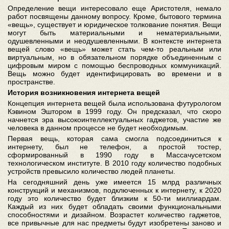
Определение вещи интересовало еще Аристотеля, немало
работ посвящены данному вопросу. Кроме, бытового термина
«вещь», существует и юридическое толкование понятия. Вещи
могут быть материальными и нематериальными,
одушевленными и неодушевленными. В контексте интернета
вещей слово «вещь» может стать чем-то реальным или
виртуальным, но в обязательном порядке объединенным с
цифровым миром с помощью беспроводных коммуникаций.
Вещь можно будет идентифицировать во времени и в
пространстве.
История возникновения интернета вещей
Концепция интернета вещей была использована футурологом
Кэвином Эштором в 1999 году. Он предсказал, что скоро
начнется эра высокоинтеллектуальных гаджетов, участие же
человека в данном процессе не будет необходимым.
Первая вещь, которая сама смогла подсоединиться к
интернету, был не телефон, а простой тостер,
сформированный в 1990 году в Массачусетском
технологическом институте. В 2010 году количество подобных
устройств превысило количество людей планеты.
На сегодняшний день уже имеется 15 млрд различных
конструкций и механизмов, подключенных к интернету, к 2020
году это количество будет близким к 50-ти миллиардам.
Каждый из них будет обладать своими функциональными
способностями и дизайном. Возрастет количество гаджетов,
все привычные для нас предметы будут изобретены заново и