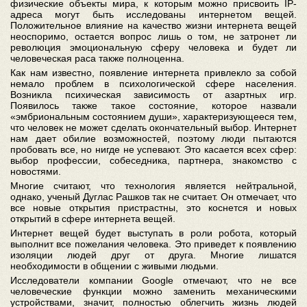
физические объекты мира, к которым можно присвоить IP-
адреса могут быть исследованы интернетом вещей.
Положительное влияние на качество жизни интернета вещей
неоспоримо, остается вопрос лишь о том, не затронет ли
революция эмоциональную сферу человека и будет ли
человеческая раса также полноценна.
Как нам известно, появление интернета привлекло за собой
немало проблем в психологической сфере населения.
Возникла психическая зависимость от азартных игр.
Появилось также такое состояние, которое назвали
«эмбриональным состоянием души», характеризующееся тем,
что человек не может сделать окончательный выбор. Интернет
нам дает обилие возможностей, поэтому люди пытаются
пробовать все, но нигде не успевают. Это касается всех сфер:
выбор профессии, собеседника, партнера, знакомство с
новостями.
Многие считают, что технология является нейтральной,
однако, ученый Дуглас Рашков так не считает. Он отмечает, что
все новые открытия пристрастны, это коснется и новых
открытий в сфере интернета вещей.
Интернет вещей будет выступать в роли робота, который
выполнит все пожелания человека. Это приведет к появлению
изоляции людей друг от друга. Многие лишатся
необходимости в общении с живыми людьми.
Исследователи компании Google отмечают, что не все
человеческие функции можно заменить механическими
устройствами, значит, полностью облегчить жизнь людей