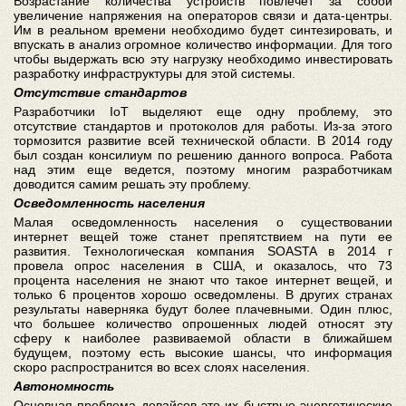
Возрастание количества устройств повлечет за собой
увеличение напряжения на операторов связи и дата-центры.
Им в реальном времени необходимо будет синтезировать, и
впускать в анализ огромное количество информации. Для того
чтобы выдержать всю эту нагрузку необходимо инвестировать
разработку инфраструктуры для этой системы.
Отсутствие стандартов
Разработчики IoT выделяют еще одну проблему, это
отсутствие стандартов и протоколов для работы. Из-за этого
тормозится развитие всей технической области. В 2014 году
был создан консилиум по решению данного вопроса. Работа
над этим еще ведется, поэтому многим разработчикам
доводится самим решать эту проблему.
Осведомленность населения
Малая осведомленность населения о существовании
интернет вещей тоже станет препятствием на пути ее
развития. Технологическая компания SOASTA в 2014 г
провела опрос населения в США, и оказалось, что 73
процента населения не знают что такое интернет вещей, и
только 6 процентов хорошо осведомлены. В других странах
результаты наверняка будут более плачевными. Один плюс,
что большее количество опрошенных людей относят эту
сферу к наиболее развиваемой области в ближайшем
будущем, поэтому есть высокие шансы, что информация
скоро распространится во всех слоях населения.
Автономность
Основная проблема девайсов это их быстрые энергетические