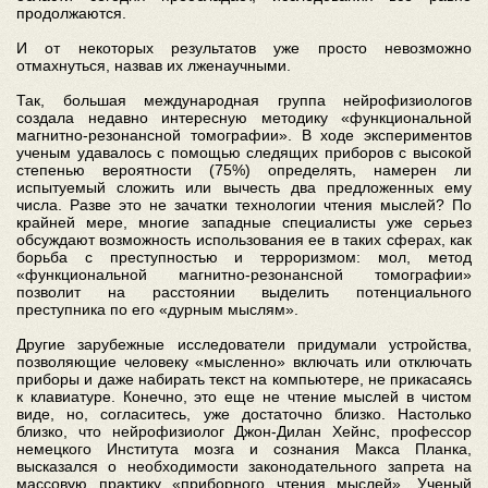
продолжаются.
И от некоторых результатов уже просто невозможно
отмахнуться, назвав их лженаучными.
Так, большая международная группа нейрофизиологов
создала недавно интересную методику «функциональной
магнитно-резонансной томографии». В ходе экспериментов
ученым удавалось с помощью следящих приборов с высокой
степенью вероятности (75%) определять, намерен ли
испытуемый сложить или вычесть два предложенных ему
числа. Разве это не зачатки технологии чтения мыслей? По
крайней мере, многие западные специалисты уже серьез
обсуждают возможность использования ее в таких сферах, как
борьба с преступностью и терроризмом: мол, метод
«функциональной магнитно-резонансной томографии»
позволит на расстоянии выделить потенциального
преступника по его «дурным мыслям».
Другие зарубежные исследователи придумали устройства,
позволяющие человеку «мысленно» включать или отключать
приборы и даже набирать текст на компьютере, не прикасаясь
к клавиатуре. Конечно, это еще не чтение мыслей в чистом
виде, но, согласитесь, уже достаточно близко. Настолько
близко, что нейрофизиолог Джон-Дилан Хейнс, профессор
немецкого Института мозга и сознания Макса Планка,
высказался о необходимости законодательного запрета на
массовую практику «приборного чтения мыслей». Ученый