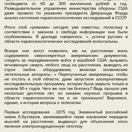
госбюджета от 60 до 300 миллионов рублей в год.
Разведывательное управление министерства обороны США
даже провело по указанию президента Джеральда Форда
анализ состояния парапсихологических исследований в СССР.
Итоги этой «ревизии» сегодня уже известны, поскольку в
соответствии с законом о свободе информации они были
опубликованы. В докладе говорилось: «...успехи русских в
области парапсихологических исследований колоссальны.
Вскоре они могут позволить им на расстоянии знать
содержимое сверхсекретных американских документов,
следить за передвижением войск и кораблей США, вызывать
мгновенную смерть любого лица на расстоянии, выводить из
строя любое оборудование, включая космические
летательные аппараты...» Перепуганные американцы, чтобы
не отстать в этой области, даже запустили альтернативную
исследовательскую программу, которая была закрыта только в
начале 90-х годов. Чего же они так боялись? Ведь прошло уже
несколько десятков лет, но никаких научных прорывов в
области парапсихологии так и не произошло! Вернемся,
однако, к истории вопроса о телепатии.
Первые исследования ...1875 год. Знаменитый российский
химик А.Бутлеров, занимавшийся также изучением передачи
мыслей на расстоянии, выдвинул для объяснения этого
явления электроиндукционную гипотезу.