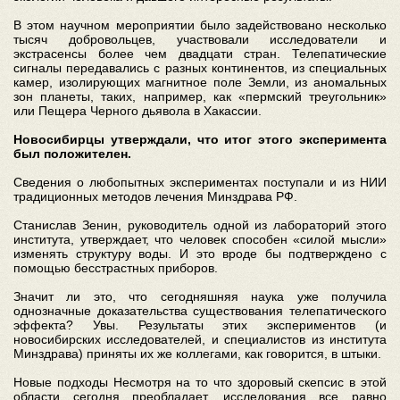
В этом научном мероприятии было задействовано несколько
тысяч добровольцев, участвовали исследователи и
экстрасенсы более чем двадцати стран. Телепатические
сигналы передавались с разных континентов, из специальных
камер, изолирующих магнитное поле Земли, из аномальных
зон планеты, таких, например, как «пермский треугольник»
или Пещера Черного дьявола в Хакассии.
Новосибирцы утверждали, что итог этого эксперимента
был положителен.
Сведения о любопытных экспериментах поступали и из НИИ
традиционных методов лечения Минздрава РФ.
Станислав Зенин, руководитель одной из лабораторий этого
института, утверждает, что человек способен «силой мысли»
изменять структуру воды. И это вроде бы подтверждено с
помощью бесстрастных приборов.
Значит ли это, что сегодняшняя наука уже получила
однозначные доказательства существования телепатического
эффекта? Увы. Результаты этих экспериментов (и
новосибирских исследователей, и специалистов из института
Минздрава) приняты их же коллегами, как говорится, в штыки.
Новые подходы Несмотря на то что здоровый скепсис в этой
области сегодня преобладает, исследования все равно