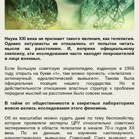
Наука XXI века не признает такого явления, как телепатия.
Однако энтузиасты не отказались от попыток читать
мысли на расстоянии. И, вопреки официальному
скепсису, эти исследования часто находят покровителей
в лице военных.
Если Большую советскую энциклопедию, изданную в 1956
году, открыть на букве «т», там можно прочесть: «телепатия -
антинаучный, идеалистический вымысел». Такова была
официальная позиция нашего государства. Но в
действительности отношение властных структур к проблеме
передачи мыслей на расстоянии было совсем иным.
В тайне от общественности в секретных лабораториях
вовсю велись исследования этого феномена.
Об их масштабах можно судить даже по тому беспокойству,
которое проявляли эксперты ЦРУ относительно советских
экспериментов в области телепатии в начале 70-х годов ХХ
века. По их данным, на изучение «антинаучного,
идеалистического вымысла» Советский Союз выделял из