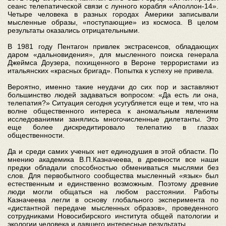
сеанс телепатической связи с лунного корабля «Аполлон-14».
Четыре человека в разных городах Америки записывали
мысленные образы, «поступающие» из космоса. В целом
результаты оказались отрицательными.
В 1981 году Пентагон привлек экстрасенсов, обладающих
даром «дальновидения», для мысленного поиска генерала
Джеймса Доузера, похищенного в Вероне террористами из
итальянских «красных бригад». Попытка к успеху не привела.
Вероятно, именно такие неудачи до сих пор и заставляют
большинство людей задаваться вопросом: «Да есть ли она,
телепатия?» Ситуация сегодня усугубляется еще и тем, что на
волне общественного интереса к аномальным явлениям
исследованиями занялись многочисленные дилетанты. Это
еще более дискредитировало телепатию в глазах
общественности.
Да и среди самих ученых нет единодушия в этой области. По
мнению академика В.П.Казначеева, в древности все наши
предки обладали способностью обмениваться мыслями без
слов. Для первобытного сообщества мысленный «язык» был
естественным и единственно возможным. Поэтому древние
люди могли общаться на любом расстоянии. Работы
Казначеева легли в основу глобального эксперимента по
«дистантной передаче мысленных образов», проведенного
сотрудниками Новосибирского института общей патологии и
экологии человека и давшего интересные результаты.