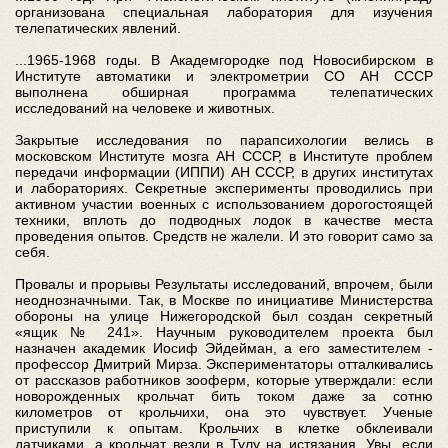
организована специальная лаборатория для изучения
телепатических явлений.
...1965-1968 годы. В Академгородке под Новосибирском в
Институте автоматики и электрометрии СО АН СССР
выполнена обширная программа телепатических
исследований на человеке и животных.
Закрытые исследования по парапсихологии велись в
московском Институте мозга АН СССР, в Институте проблем
передачи информации (ИППИ) АН СССР, в других институтах
и лабораториях. Секретные эксперименты проводились при
активном участии военных с использованием дорогостоящей
техники, вплоть до подводных лодок в качестве места
проведения опытов. Средств не жалели. И это говорит само за
себя.
Провалы и прорывы Результаты исследований, впрочем, были
неоднозначными. Так, в Москве по инициативе Министерства
обороны на улице Нижегородской был создан секретный
«ящик № 241». Научным руководителем проекта был
назначен академик Иосиф Эйдейман, а его заместителем -
профессор Дмитрий Мирза. Экспериментаторы отталкивались
от рассказов работников зооферм, которые утверждали: если
новорожденных крольчат бить током даже за сотню
километров от крольчихи, она это чувствует. Ученые
приступили к опытам. Крольчих в клетке обклеивали
датчиками, а крольчат везли в Тулу на истязания. Увы, если