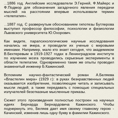
...1886 год. Английские исследователи Э.Герней, Ф.Майерс и
Ф.Подмор для обозначения загадочного явления передачи
мыслей на расстоянии впервые использовали термин
«телепатия».
...1887 год. С развернутым обоснованием гипотезы Бутлерова
выступил профессор философии, психологии и физиологии
Львовского университета Ю.Охорович.
Как видите, парапсихологические научные исследования
начались не вчера, и проводили их ученые с мировыми
именами. Например, мало кто знает сегодня, что академиком
В.Бехтеревым в 1919-1927 годах в Ленинградском институте
по изучению мозга проводились серьезные эксперименты в
области телепатии. Одновременно такие же опыты проводил
знаменитый инженер Б.Кажинский.
Вспомним научно-фантастический роман А.Беляева
«Властелин мира» (1929 г.): в руках безнравственных людей
оказывается изобретение, позволяющее читать и записывать
мысли людей, а также передавать с помощью специальных
излучателей безотказные мысленные приказы.
Сюжет этого произведения полностью построен на научных
идеях Бернарда Бернардовича Кажинского. Чтобы
подчеркнуть это, Беляев дает имя своему главному герою -
Качинский, изменив лишь одну букву в фамилии Кажинского.