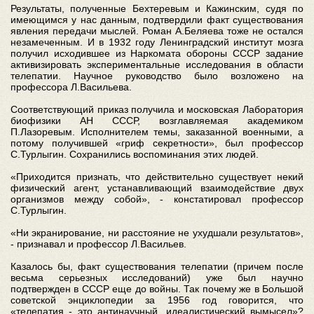
Результаты, полученные Бехтеревым и Кажинским, судя по
имеющимся у нас данным, подтвердили факт существования
явления передачи мыслей. Роман А.Беляева тоже не остался
незамеченным. И в 1932 году Ленинградский институт мозга
получил исходившее из Наркомата обороны СССР задание
активизировать экспериментальные исследования в области
телепатии. Научное руководство было возложено на
профессора Л.Васильева.
Соответствующий приказ получила и московская Лаборатория
биофизики АН СССР, возглавляемая академиком
П.Лазоревым. Исполнителем темы, заказанной военными, а
потому получившей «гриф секретности», был профессор
С.Турлыгин. Сохранились воспоминания этих людей.
«Приходится признать, что действительно существует некий
физический агент, устанавливающий взаимодействие двух
организмов между собой», - констатировал профессор
С.Турлыгин.
«Ни экранирование, ни расстояние не ухудшали результатов»,
- признавал и профессор Л.Васильев.
Казалось бы, факт существования телепатии (причем после
весьма серьезных исследований) уже был научно
подтвержден в СССР еще до войны. Так почему же в Большой
советской энциклопедии за 1956 год говорится, что
«телепатия - это антинаучный, идеалистический вымысел»?