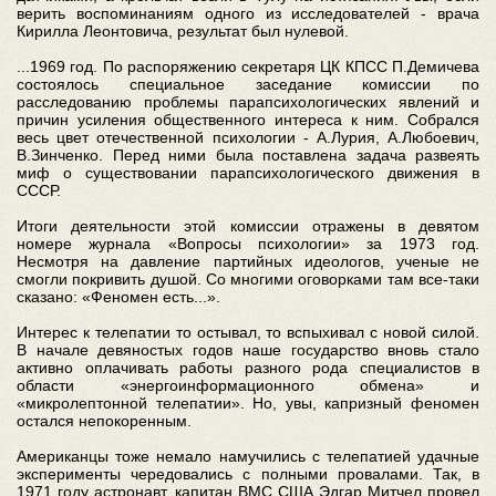
верить воспоминаниям одного из исследователей - врача
Кирилла Леонтовича, результат был нулевой.
...1969 год. По распоряжению секретаря ЦК КПСС П.Демичева
состоялось специальное заседание комиссии по
расследованию проблемы парапсихологических явлений и
причин усиления общественного интереса к ним. Собрался
весь цвет отечественной психологии - А.Лурия, А.Любоевич,
В.Зинченко. Перед ними была поставлена задача развеять
миф о существовании парапсихологического движения в
СССР.
Итоги деятельности этой комиссии отражены в девятом
номере журнала «Вопросы психологии» за 1973 год.
Несмотря на давление партийных идеологов, ученые не
смогли покривить душой. Со многими оговорками там все-таки
сказано: «Феномен есть...».
Интерес к телепатии то остывал, то вспыхивал с новой силой.
В начале девяностых годов наше государство вновь стало
активно оплачивать работы разного рода специалистов в
области «энергоинформационного обмена» и
«микролептонной телепатии». Но, увы, капризный феномен
остался непокоренным.
Американцы тоже немало намучились с телепатией удачные
эксперименты чередовались с полными провалами. Так, в
1971 году астронавт, капитан ВМС США Эдгар Митчел провел