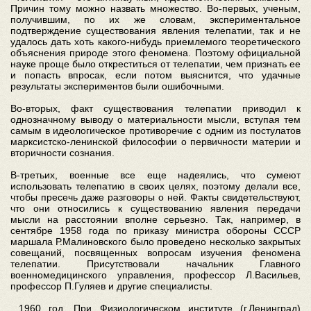
Причин тому можно назвать множество. Во-первых, ученым,
получившим, по их же словам, экспериментальное
подтверждение существования явления телепатии, так и не
удалось дать хоть какого-нибудь приемлемого теоретического
объяснения природе этого феномена. Поэтому официальной
науке проще было откреститься от телепатии, чем признать ее
и попасть впросак, если потом выяснится, что удачные
результаты экспериментов были ошибочными.
Во-вторых, факт существования телепатии приводил к
однозначному выводу о материальности мысли, вступая тем
самым в идеологическое противоречие с одним из постулатов
марксистско-ленинской философии о первичности материи и
вторичности сознания.
В-третьих, военные все еще надеялись, что сумеют
использовать телепатию в своих целях, поэтому делали все,
чтобы пресечь даже разговоры о ней. Факты свидетельствуют,
что они относились к существованию явления передачи
мысли на расстоянии вполне серьезно. Так, например, в
сентябре 1958 года по приказу министра обороны СССР
маршала Р.Малиновского было проведено несколько закрытых
совещаний, посвященных вопросам изучения феномена
телепатии. Присутствовали начальник Главного
военномедицинского управления, профессор Л.Васильев,
профессор П.Гуляев и другие специалисты.
...1960 год. При Физиологическом институте (г.Ленинград)