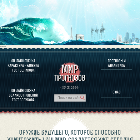
----
ОН-ЛАЙН ОЦЕНКА
ПРОГНОЗЫ И
О ПРОГРАММЕ
ХАРАКТЕРА ЧЕЛОВЕКА
АНАЛИТИКА
ТЕСТ ВОЛИКОВА
ОЦЕНКА ХАРАКТЕРA ЧЕЛОВЕКА
ОЦЕНКА ХАРАКТЕРА ВЫДАЮЩИХСЯ ЛИЧНОСТЕЙ
О ПРОГРАММЕ
· SINCE. 2004 ·
ОН-ЛАЙН ОЦЕНКА
О НАС
ТЕСТ НА СОВМЕСТИМОСТЬ ВОЛИКОВА
ВЗАИМООТНОШЕНИЙ
ПРОГНОЗЫ И АНАЛИТИКА
ТЕСТ ВОЛИКОВА
ОРУЖИЕ БУДУЩЕГО, КОТОРОЕ СПОСОБНО