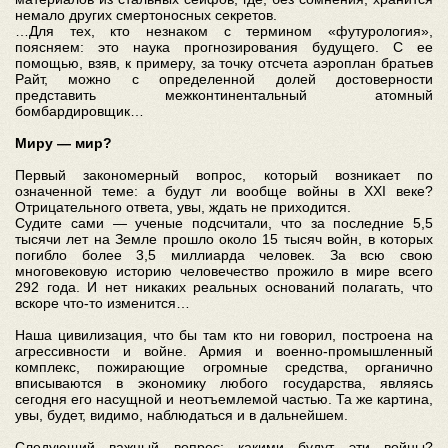
немало других смертоносных секретов.
…Для тех, кто незнаком с термином «футурология»,
поясняем: это наука прогнозирования будущего. С ее
помощью, взяв, к примеру, за точку отсчета аэроплан братьев
Райт, можно с определенной долей достоверности
представить межконтинентальный атомный
бомбардировщик…
Миру — мир?
Первый закономерный вопрос, который возникает по
означенной теме: а будут ли вообще войны в XXI веке?
Отрицательного ответа, увы, ждать не приходится.
Судите сами — ученые подсчитали, что за последние 5,5
тысячи лет на Земле прошло около 15 тысяч войн, в которых
погибло более 3,5 миллиарда человек. За всю свою
многовековую историю человечество прожило в мире всего
292 года. И нет никаких реальных оснований полагать, что
вскоре что-то изменится…
Наша цивилизация, что бы там кто ни говорил, построена на
агрессивности и войне. Армия и военно-промышленный
комплекс, пожирающие огромные средства, органично
вписываются в экономику любого государства, являясь
сегодня его насущной и неотъемлемой частью. Та же картина,
увы, будет, видимо, наблюдаться и в дальнейшем.
Следующий важный вопрос: какими будут эти войны?