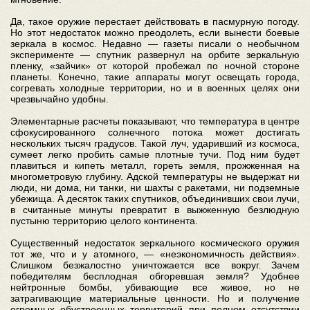
Да, такое оружие перестает действовать в пасмурную погоду.
Но этот недостаток можно преодолеть, если вынести боевые
зеркала в космос. Недавно — газеты писали о необычном
эксперименте — спутник развернул на орбите зеркальную
пленку, «зайчик» от которой пробежал по ночной стороне
планеты. Конечно, такие аппараты могут освещать города,
согревать холодные территории, но и в военных целях они
чрезвычайно удобны.
Элементарные расчеты показывают, что температура в центре
сфокусированного солнечного потока может достигать
нескольких тысяч градусов. Такой луч, ударивший из космоса,
сумеет легко пробить самые плотные тучи. Под ним будет
плавиться и кипеть металл, гореть земля, прожженная на
многометровую глубину. Адской температуры не выдержат ни
люди, ни дома, ни танки, ни шахты с ракетами, ни подземные
убежища. А десяток таких спутников, объединивших свои лучи,
в считанные минуты превратит в выжженную безлюдную
пустыню территорию целого континента.
Существенный недостаток зеркального космического оружия
тот же, что и у атомного, — «неэкономичность действия».
Слишком безжалостно уничтожается все вокруг. Зачем
победителям бесплодная обгоревшая земля? Удобнее
нейтронные бомбы, убивающие все живое, но не
затрагивающие материальные ценности. Но и получение
огромных обустроенных территорий при полном отсутствии