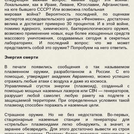
Локальными, как в Ираке, Ливане, Югославии, Афганистане,
на юге бывшего СССР? Или возможна глобальная
мировая война? Вероятность последней, по оценкам
экспертов исследовательского центра «Феномен», достаточно
велика и достигает примерно 30 процентов. И в этой войне,
помимо ядерного, химического, бактериологического оружия,
возможно применение новых, еще более изощренных средств
массового уничтожения, создаваемых сегодня в секретных
лабораториях. И последний вопрос: что же может
представлять собой это оружие? Попробуем на него ответить.
Энергия смерти
В печати появились сообщения о так называемом
плазменном оружии, разработанном а России. С его
помощью, утверждает академик Авраменко, можно успешно
отражать любые атаки с воздуха и даже из космоса.
Управляемый сгусток энергии (плазмоид), созданный с
помощью мощных наземных лазеров или СВЧ — генераторов,
разрушит любой самолет, любую ракету на подлете к
защищаемой территории. При определенных условиях такой
плазмоид способен поражать и наземные цели.
Страшное оружие. Но не без недостатков. Во-первых,
стационарные наземные станции и генераторы для
«стрельбы» плазмоидами легко обнаружить, а значит, и
заранее обезвредить. Для этого достаточно вывести из строя
источники энергии. Поэтому более вероятно автономное и