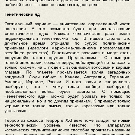
рабочей силы — тоже не самое выгодное дело.
Генетический яд
Оптимальный вариант — уничтожение определенной части
населения. А это возможно будет при использовании
«генетического яда». Каждая человеческая раса имеет
индивидуальный генетический код. В нашей стране это
длительное время отрицали по сугубо политическим
причинам (идеологи марксизма-ленинизма провозглашали
всеобщее равенство). Генетические различия и могут стать
«пружиной» такого оружия. Предположим… С помощью
генной инженерии, создают вирус, действующий не на всех, а
только, скажем, на… людей с вьющимися волосами и карими
глазами. По планете прокатывается волна загадочных
эпидемий. Люди гибнут в Канаде, Австралии, Германии,
Америке, Израиле, России. И пока врачи и специалисты
разберутся, что к чему (если вообще разберутся),
необъявленная война будет выиграна. С помощью
«генетического яда» можно будет убивать не только по
национальным, но и по другим признакам. К примеру: только
черных или только лысых, только кареглазых или только
узкоглазых…
Террор из космоса Террор в XXI веке тоже выйдет на новый
технологический уровень. Известно, что аппаратура
космических спутников-шпионов способна прочитать название
газеты, расстеленной на земле. Такая разрешающая