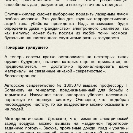
способность дает, разумеется, и высокую точность прицела.
Спутник-киллер сможет выборочно поразить лазерным лучом
любого человека. Это удобно для крупных террористических
акций типа убийства президента. Ведь невозможно будет
определить даже «гражданство» электронного снайпера, так
как импульс может быть послан из любой точки космоса,
буквально нашпигованного спутниками разных государств.
Призраки грядущего
А теперь совсем кратко остановимся на некоторых типах
оружия будущего, наличие которых еще не признается, но
предполагается, — достаточно проанализировать даже
материалы, не связанные никакой «секретностью».
Биоэлектронное.
Авторское свидетельство № 1393078 выдано профессору Г.
Богданову на генератор, предназначенный для борьбы с
термитами. Излучение этого аппарата убивает насекомых,
парализуя их нервную систему. Очевидно, что, подобрав
необходимую частоту, то же воздействие можно оказывать и
на людей.
Метеорологическое. Доказано, что, изменяя электрический
заряд воздуха, можно вызвать на «заданной территории
заданную погоду». Засуха, проливные дожди, град и ураганы
могут нанести воюющей стране не меньший урон, чем»