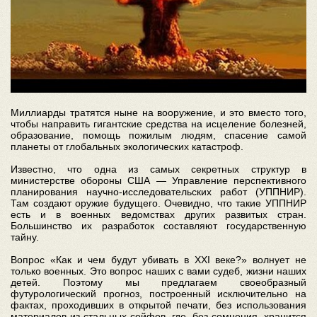
Миллиарды тратятся ныне на вооружение, и это вместо того,
чтобы направить гигантские средства на исцеление болезней,
образование, помощь пожилым людям, спасение самой
планеты от глобальных экологических катастроф.
Известно, что одна из самых секретных структур в
министерстве обороны США — Управление перспективного
планирования научно-исследовательских работ (УППНИР).
Там создают оружие будущего. Очевидно, что такие УППНИР
есть и в военных ведомствах других развитых стран.
Большинство их разработок составляют государственную
тайну.
Вопрос «Как и чем будут убивать в XXI веке?» волнует не
только военных. Это вопрос наших с вами судеб, жизни наших
детей. Поэтому мы предлагаем своеобразный
футурологический прогноз, построенный исключительно на
фактах, проходивших в открытой печати, без использования
материалов из стальных сейфов, где, без сомнения, хранится