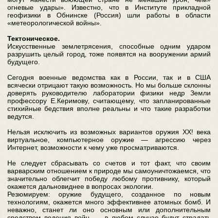
огневые удары». Известно, что в Институте прикладной
геофизики в Обнинске (Россия) шли работы в области
«метеорологической войны».
Тектоническое.
Искусственные землетрясения, способные одним ударом
разрушить целый город, тоже появятся на вооружении армий
будущего.
Сегодня военные ведомства как в России, так и в США
всячески отрицают такую возможность. Но мы больше склонны
доверять руководителю лаборатории физики недр Земли
профессору Е.Керимову, считающему, что запланированные
стихийные бедствия вполне реальны и что такие разработки
ведутся.
Нельзя исключить из возможных вариантов оружия XX! века
виртуальное, компьютерное оружие — агрессию через
Интернет, возможности к чему уже просматриваются.
Не следует сбрасывать со счетов и тот факт, что своим
варварским отношением к природе мы самоуничтожаемся, что
значительно облегчит победу любому противнику, который
окажется дальновиднее в вопросах экологии.
Резюмируем: оружие будущего, созданное по новым
технологиям, окажется много эффективнее атомных бомб. И
неважно, станет ли оно основным или дополнительным
средством ведения войн, — в любом случае будут страдать