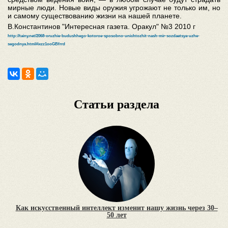
мирные люди. Новые виды оружия угрожают не только им, но
и самому существованию жизни на нашей планете.
В.Константинов "Интересная газета. Оракул" №3 2010 г
http://tainy.net/2068-oruzhie-budushhego-kotoroe-sposobno-unichtozhit-nash-mir-sozdaetsya-uzhe-
segodnya.html#ixzz1ooGBfrrd
Статьи раздела
Как искусственный интеллект изменит нашу жизнь через 30–
50 лет