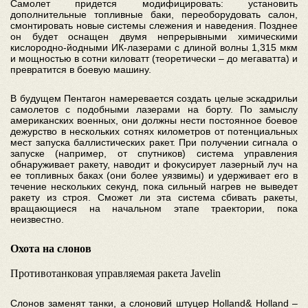
Самолет придется модифицировать: установить
дополнительные топливные баки, переоборудовать салон,
смонтировать новые системы слежения и наведения. Позднее
он будет оснащен двумя непрерывными химическими
кислородно-йодными ИК-лазерами с длиной волны 1,315 мкм
и мощностью в сотни киловатт (теоретически – до мегаватта) и
превратится в боевую машину.
В будущем Пентагон намеревается создать целые эскадрильи
самолетов с подобными лазерами на борту. По замыслу
американских военных, они должны нести постоянное боевое
дежурство в нескольких сотнях километров от потенциальных
мест запуска баллистических ракет. При получении сигнала о
запуске (например, от спутников) система управления
обнаруживает ракету, наводит и фокусирует лазерный луч на
ее топливных баках (они более уязвимы) и удерживает его в
течение нескольких секунд, пока сильный нагрев не выведет
ракету из строя. Сможет ли эта система сбивать ракеты,
вращающиеся на начальном этапе траектории, пока
неизвестно.
Охота на слонов
Противотанковая управляемая ракета Javelin
Слонов заменят танки, а слоновий штуцер Holland& Holland –