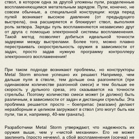
ствол, в котором одна за другой уложены пули, разделенные
воспламеняющимся метательным зарядом. Пули, конечно, не
совсем обычные, а специальной конструкции: когда перед
пулей возникает высокое давление (от предыдущего
выстрела), она расширяется и блокирует ствол, выполняя
роль затвора. Заряды пуль воспламеняются независимо друг
от друга с помощью электронной системы воспламенения.
Такой метод позволяет добиться идеальной точности
задержки между выстрелами. Более того, можно плавно
перестраивать скорострельность оружия в зависимости от
задач, просто задав нужную программу контроллеру
электронного воспламенения!
При таком подходе возникают проблемы, но конструкторы
Metal Storm вполне успешно их решают. Например, чем
дальше пуля в стволе, тем дольше она разгоняется (при
одинаковом количестве разгонной смеси) и тем больше ее
скорость у дульного среза, это сказывается на точности
стрельбы. Поэтому количество смеси может (и должно) быть
различным, в зависимости от задач и дистанции стрельбы. Эта
проблема решается просто – боеприпас (магазин) делают
неразборным и целиком загружают в ствол (это могут быть как
пули, так и, например, 40-мм гранаты).
Разработчики Metal Storm утверждают, что надежность их
оружия выше, чем у «чистой механики». Его не может
заклинить (просто нечему), а сбой воспламенения (осечка) не