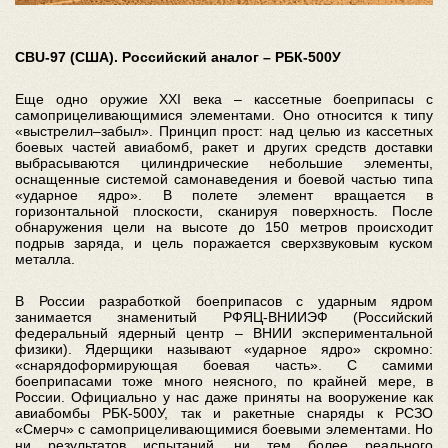
CBU-97 (США). Российский аналог – РБК-500У
Еще одно оружие XXI века – кассетные боеприпасы с
самоприцеливающимися элементами. Оно относится к типу
«выстрелил–забыл». Принцип прост: над целью из кассетных
боевых частей авиабомб, ракет и других средств доставки
выбрасываются цилиндрические небольшие элементы,
оснащенные системой самонаведения и боевой частью типа
«ударное ядро». В полете элемент вращается в
горизонтальной плоскости, сканируя поверхность. После
обнаружения цели на высоте до 150 метров происходит
подрыв заряда, и цель поражается сверхзвуковым куском
металла.
В России разработкой боеприпасов с ударным ядром
занимается знаменитый РФЯЦ-ВНИИЭФ (Российский
федеральный ядерный центр – ВНИИ экспериментальной
физики). Ядерщики называют «ударное ядро» скромно:
«снарядоформирующая боевая часть». С самими
боеприпасами тоже много неясного, по крайней мере, в
России. Официально у нас даже приняты на вооружение как
авиабомбы РБК-500У, так и ракетные снаряды к РСЗО
«Смерч» с самоприцеливающимися боевыми элементами. Но
ни результатов испытаний, ни тем более реального