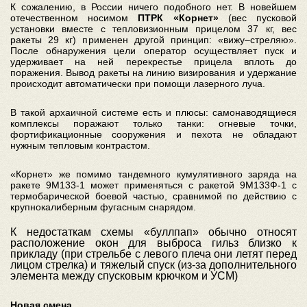
К сожалению, в России ничего подобного нет. В новейшем
отечественном носимом
ПТРК «Корнет»
(вес пусковой
установки вместе с тепловизионным прицелом 37 кг, вес
ракеты 29 кг) применен другой принцип: «вижу–стреляю».
После обнаружения цели оператор осуществляет пуск и
удерживает на ней перекрестье прицела вплоть до
поражения. Вывод ракеты на линию визирования и удержание
происходит автоматически при помощи лазерного луча.
В такой архаичной системе есть и плюсы: самонаводящиеся
комплексы поражают только танки: огневые точки,
фортификационные сооружения и пехота не обладают
нужным тепловым контрастом.
«Корнет» же помимо тандемного кумулятивного заряда на
ракете 9М133-1 может применяться с ракетой 9М133Ф-1 с
термобарической боевой частью, сравнимой по действию с
крупнокалиберным фугасным снарядом.
К недостаткам схемы «буллпап» обычно относят
расположение окон для выброса гильз близко к
прикладу (при стрельбе с левого плеча они летят перед
лицом стрелка) и тяжелый спуск (из-за дополнительного
элемента между спусковым крючком и УСМ)
Новая смена