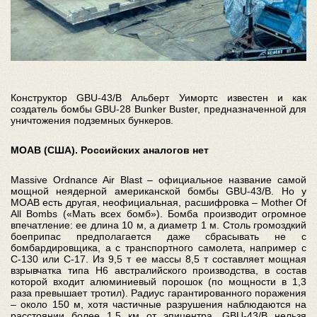
Конструктор GBU-43/B Альберт Уимортс известен и как
создатель бомбы GBU-28 Bunker Buster, предназначенной для
уничтожения подземных бункеров
.
MOAB (США). Российских аналогов нет
Massive Ordnance Air Blast – официальное название самой
мощной неядерной американской бомбы GBU-43/B. Но у
MOAB есть другая, неофициальная, расшифровка – Mother Of
All Bombs («Мать всех бомб»). Бомба производит огромное
впечатление: ее длина 10 м, а диаметр 1 м. Столь громоздкий
боеприпас предполагается даже сбрасывать не с
бомбардировщика, а с транспортного самолета, например с
C-130 или C-17. Из 9,5 т ее массы 8,5 т составляет мощная
взрывчатка типа H6 австралийского производства, в состав
которой входит алюминиевый порошок (по мощности в 1,3
раза превышает тротил). Радиус гарантированного поражения
– около 150 м, хотя частичные разрушения наблюдаются на
расстоянии более 1,5 км от эпицентра. GBU-43/B нельзя