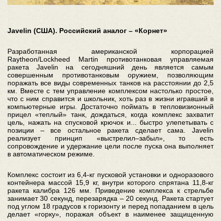
Javelin (США). Российский аналог – «Корнет»
Разработанная американской корпорацией
Raytheon/Lockheed Martin противотанковая управляемая
ракета Javelin на сегодняшний день является самым
совершенным противотанковым оружием, позволяющим
поражать все виды современных танков на расстоянии до 2,5
км. Вместе с тем управление комплексом настолько простое,
что с ним справится и школьник, хоть раз в жизни игравший в
компьютерные игры. Достаточно поймать в тепловизионный
прицел «теплый» танк, дождаться, когда комплекс захватит
цель, нажать на спусковой крючок и... быстро улепетывать с
позиции – все остальное ракета сделает сама. Javelin
реализует принцип «выстрелил–забыл», то есть
сопровождение и удержание цели после пуска она выполняет
в автоматическом режиме.
Комплекс состоит из 6,4-кг пусковой установки и одноразового
контейнера массой 15,9 кг, внутри которого спрятана 11,8-кг
ракета калибра 126 мм. Приведение комплекса к стрельбе
занимает 30 секунд, перезарядка – 20 секунд. Ракета стартует
под углом 18 градусов к горизонту и перед попаданием в цель
делает «горку», поражая объект в наименее защищенную