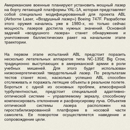
Американские военные планируют установить мощный лазер
на борту летающей платформы YAL-1A, которая представляет
собой специально модифицированный для проекта ABL
(Airborne Laser, «Воздушный лазер») Boeing 747F. Разработки
этого оружия начались уже в 1980-х, но только сейчас
мощность лазеров достигла нужных значений. Основной
задачей «воздушного лазера» станет обнаружение и
уничтожение баллистических ракет на начальном этапе
траектории.
На первом этапе испытаний ABL предстоит поразить
несколько летательных аппаратов типа NC-135E Big Crow,
традиционно выступающих в американской армии в роли
учебных мишеней. Для этого будет использован
низкоэнергетический твердотельный лазер. По результатам
тестов станет ясно, насколько успешно ABL способен
отслеживать и поражать летящие объекты в реальном полете.
Бороться с одной из основных проблем, атмосферной
турбулентностью, предстоит специальной адаптивно-
оптической системе – управляемому зеркалу, способному
компенсировать отклонение и расфокусировку луча. Объектив
оптической системы лазера расположен на
гиростабилизированной платформе в носовой части
самолета. Ее поворотом осуществляется наведение и
сопровождение цели.