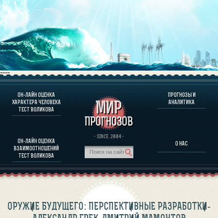
----
ОН-ЛАЙН ОЦЕНКА
ПРОГНОЗЫ И
О ПРОГРАММЕ
ХАРАКТЕРА ЧЕЛОВЕКА
АНАЛИТИКА
ТЕСТ ВОЛИКОВА
ОЦЕНКА ХАРАКТЕРA ЧЕЛОВЕКА
ОЦЕНКА ХАРАКТЕРА ВЫДАЮЩИХСЯ ЛИЧНОСТЕЙ
О ПРОГРАММЕ
· SINCE. 2004 ·
ОН-ЛАЙН ОЦЕНКА
О НАС
ТЕСТ НА СОВМЕСТИМОСТЬ ВОЛИКОВА
ВЗАИМООТНОШЕНИЙ
ПРОГНОЗЫ И АНАЛИТИКА
ТЕСТ ВОЛИКОВА
ОРУЖИЕ БУДУЩЕГО: ПЕРСПЕКТИВНЫЕ РАЗРАБОТКИ-