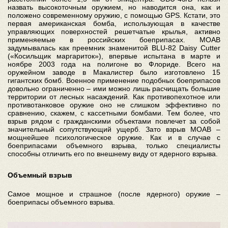
назвать высокоточным оружием, но наводится она, как и
положено современному оружию, с помощью GPS. Кстати, это
первая американская бомба, использующая в качестве
управляющих поверхностей решетчатые крылья, активно
применяемые в российских боеприпасах. MOAB
задумывалась как преемник знаменитой BLU-82 Daisy Сutter
(«Косильщик маргариток»), впервые испытана в марте и
ноябре 2003 года на полигоне во Флориде. Всего на
оружейном заводе в Макалистер было изготовлено 15
гигантских бомб. Военное применение подобных боеприпасов
довольно ограниченно – ими можно лишь расчищать большие
территории от лесных насаждений. Как противопехотное или
противотанковое оружие оно не слишком эффективно по
сравнению, скажем, с кассетными бомбами. Тем более, что
взрыв рядом с гражданскими объектами повлечет за собой
значительный сопутствующий ущерб. Зато взрыв MOAB –
мощнейшее психологическое оружие. Как и в случае с
боеприпасами объемного взрыва, только специалисты
способны отличить его по внешнему виду от ядерного взрыва.
Объемный взрыв
Самое мощное и страшное (после ядерного) оружие –
боеприпасы объемного взрыва.