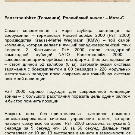
Panzerhaubitze (Германия). Российский аналог – Мста-С
Самая современная в мире гаубица, состоящая на
вооружении, – германская Panzerhaubitze 2000 (PzH 2000)
производства Krauss-Maffei Wegmann (KMW) – той самой
компании, которая делает и лучший западноевропейский танк
Leopard 2. Фактически PzH 2000 стала стандартной
самоходной гаубицей NATO. Panzerhaubitze 2000 –
совершенная артиллерийская платформа. В ее распоряжении
– ствол длиной 52 калибра (8 м), автоматическая система
заряжания с боекомплектом в 60 снарядов и 228 модульных
метательных зарядов плюс современная точнейшая система
наземной навигации.
PzH 2000 хорошо подходит для современной концепции
войны – с большого расстояния поразить цель одним залпом
и быстро покинуть позиции.
Накрыть цель без пристрелочных выстрелов помогает
автоматизированная система управления огнем, которая
наводит сразу всю батарею. PzH 2000 способна выпускать 3
снаряда за 9 секунд или 10 за 56 секунд. Дальше темп
составляет от 10 до 13 выстрелов в минуту в зависимости от