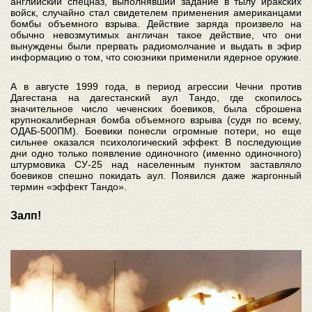
английский спецназ, выполнявший задание в тылу иракских
войск, случайно стал свидетелем применения американцами
бомбы объемного взрыва. Действие заряда произвело на
обычно невозмутимых англичан такое действие, что они
вынуждены были прервать радиомолчание и выдать в эфир
информацию о том, что союзники применили ядерное оружие.
А в августе 1999 года, в период агрессии Чечни против
Дагестана на дагестанский аул Тандо, где скопилось
значительное число чеченских боевиков, была сброшена
крупнокалиберная бомба объемного взрыва (судя по всему,
ОДАБ-500ПМ). Боевики понесли огромные потери, но еще
сильнее оказался психологический эффект. В последующие
дни одно только появление одиночного (именно одиночного)
штурмовика СУ-25 над населенным пунктом заставляло
боевиков спешно покидать аул. Появился даже жаргонный
термин «эффект Тандо».
Залп!