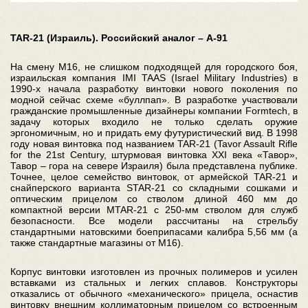
TAR-21 (Израиль). Российский аналог – А-91
На смену M16, не слишком подходящей для городского боя,
израильская компания IMI TAAS (Israel Military Industries) в
1990-х начала разработку винтовки нового поколения по
модной сейчас схеме «буллпап». В разработке участвовали
гражданские промышленные дизайнеры компании Formtech, в
задачу которых входило не только сделать оружие
эргономичным, но и придать ему футуристический вид. В 1998
году новая винтовка под названием TAR-21 (Tavor Assault Rifle
for the 21st Century, штурмовая винтовка XXI века «Тавор»,
Тавор – гора на севере Израиля) была представлена публике.
Точнее, целое семейство винтовок, от армейской TAR-21 и
снайперского варианта STAR-21 со складными сошками и
оптическим прицелом со стволом длиной 460 мм до
компактной версии MTAR-21 с 250-мм стволом для служб
безопасности. Все модели рассчитаны на стрельбу
стандартными натовскими боеприпасами калибра 5,56 мм (а
также стандартные магазины от M16).
Корпус винтовки изготовлен из прочных полимеров и усилен
вставками из стальных и легких сплавов. Конструкторы
отказались от обычного «механического» прицела, оснастив
винтовку внешним коллиматорным прицелом со встроенным