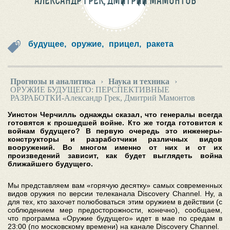
АЛЕКСАНДР ГРЕК, ДМИТРИЙ МАМОНТОВ
будущее,
оружие,
прицел,
ракета
Прогнозы и аналитика
›
Наука и техника
›
ОРУЖИЕ БУДУЩЕГО: ПЕРСПЕКТИВНЫЕ
РАЗРАБОТКИ-Александр Грек, Дмитрий Мамонтов
Уинстон Черчилль однажды сказал, что генералы всегда
готовятся к прошедшей войне. Кто же тогда готовится к
войнам будущего? В первую очередь это инженеры-
конструкторы и разработчики различных видов
вооружений. Во многом именно от них и от их
произведений зависит, как будет выглядеть война
ближайшего будущего.
Мы представляем вам «горячую десятку» самых современных
видов оружия по версии телеканала Discovery Channel. Ну, а
для тех, кто захочет полюбоваться этим оружием в действии (с
соблюдением мер предосторожности, конечно), сообщаем,
что программа «Оружие будущего» идет в мае по средам в
23:00 (по московскому времени) на канале Discovery Channel.