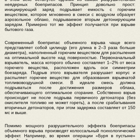
неядерных боеприпасов. Принцип довольно прост:
инициирующий заряд подрывает емкость с горючим
веществом, которое мгновенно в смеси с воздухом образует
аэрозольное облако, подрываемое вторым детонирующим
зарядом. Примерно тот же эффект получается при взрыве
бытового газа.
Современный боеприпас объемного взрыва чаще всего
представляет собой цилиндр (его длина в 2–3 раза больше
диаметра), наполненный горючим веществом для распыления
на оптимальной высоте над поверхностью. Первоначальный
взрыватель, масса которого обычно составляет 1–2% от веса
горючего вещества, расположен вдоль оси симметрии
боезаряда. Подрыв этого взрывателя разрушает корпус и
распыляет горючее вещество для образования взрывчатой
топливовоздушной смеси. В идеале смесь должна
подрываться после достижения размеров облака,
обеспечивающего оптимальное сгорание. Собственно взрыв
происходит не после подрыва первичного детонатора (без
окислителя топливо не может гореть), а после срабатывания
вторичных детонаторов, при этом задержка составляет от 150
мс и выше.
Помимо мощного разрушительного эффекта боеприпасы
объемного взрыва производят колоссальный психологический
эффект. Например, во время операции «Буря в пустыне»