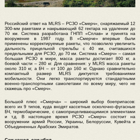
Российский ответ на MLRS – РСЗО «Смерч», снаряжаемый 12
300-мм ракетами и накрывающий 62 гектара на удалении до
70 км. Система разработана ГНПП «Сплав» и принята на
вооружение в 1987 году. В «Смерче» впервые были
применены корректируемые ракеты, что позволило увеличить
дальность прицельной стрельбы с 40 км, считавшихся
предельными для РСЗО, до 70 км. Система «Смерч» – самая
большая РСЗО в мире, масса ракеты достигает 800 кг, а
боевой части – 280 кг. Для сравнения: у MLRS масса ракеты
около 310 кг, а БЧ – от 100 до 160 кг. Однако сравнительно
компактный размер MLRS диктуется требованиями
мобильности. Они легко транспортируются стандартными
военно-транспортными самолетами по всему миру, чего не
скажешь про «Смерч».
Большой плюс «Смерча» – широкий выбор боеприпасов:
всего их 9 типов, куда входят кассетные осколочно-фугасные
БЧ, термобарические, с самоприцеливающимися элементами
и т.д. В настоящее время РСЗО «Смерч» состоит на
вооружении армий России, Украины, Белоруссии, Кувейта и
Объединенных Арабских Эмиратов.
Сам нашел, сам убил