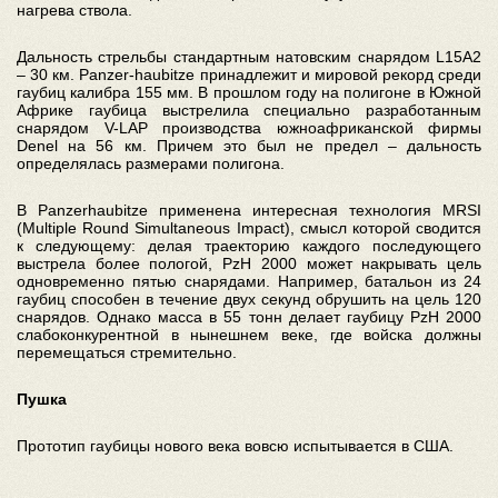
нагрева ствола.
Дальность стрельбы стандартным натовским снарядом L15A2
– 30 км. Panzer-haubitze принадлежит и мировой рекорд среди
гаубиц калибра 155 мм. В прошлом году на полигоне в Южной
Африке гаубица выстрелила специально разработанным
снарядом V-LAP производства южноафриканской фирмы
Denel на 56 км. Причем это был не предел – дальность
определялась размерами полигона.
В Panzerhaubitze применена интересная технология MRSI
(Multiple Round Simultaneous Impact), смысл которой сводится
к следующему: делая траекторию каждого последующего
выстрела более пологой, PzH 2000 может накрывать цель
одновременно пятью снарядами. Например, батальон из 24
гаубиц способен в течение двух секунд обрушить на цель 120
снарядов. Однако масса в 55 тонн делает гаубицу PzH 2000
слабоконкурентной в нынешнем веке, где войска должны
перемещаться стремительно.
Пушка
Прототип гаубицы нового века вовсю испытывается в США.