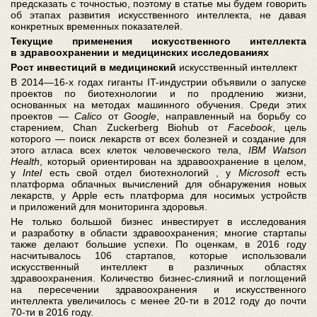
предсказать с точностью, поэтому в статье мы будем говорить
об этапах развития искусственного интеллекта, не давая
конкретных временных показателей.
Текущие применения искусственного интеллекта
в здравоохранении и медицинских исследованиях
Рост инвестиций в медицинский
искусственный интеллект
В 2014—16-х годах гиганты IT-индустрии объявили о запуске
проектов по биотехнологии и по продлению жизни,
основанных на методах машинного обучения. Среди этих
проектов —
Calico
от
Google
, направленный на борьбу со
старением, Chan Zuckerberg Biohub от
Facebook
, цель
которого — поиск лекарств от всех болезней и создание для
этого атласа всех клеток человеческого тела,
IBM Watson
Health
, который ориентирован на здравоохранение в целом,
у
Intel
есть свой отдел биотехнологий , у
Microsoft
есть
платформа облачных вычислений для обнаружения новых
лекарств, у Apple есть платформа для носимых устройств
и приложений для мониторинга здоровья.
Не только большой бизнес инвестирует в исследования
и разработку в области здравоохранения; многие стартапы
также делают большие успехи. По оценкам, в 2016 году
насчитывалось 106 стартапов, которые использовали
искусственный интеллект в различных областях
здравоохранения. Количество бизнес-слияний и поглощений
на пересечении здравоохранения и искусственного
интеллекта увеличилось с менее 20-ти в 2012 году до почти
70-ти в 2016 году.