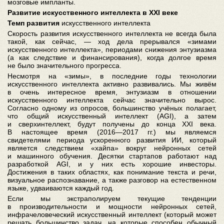
мозговые импланты.
Развитие искусственного интеллекта в XXI веке
Темп развития
искусственного интеллекта
Скорость развития искусственного интеллекта не всегда была
такой, как сейчас, — ход дела прерывался «зимами
искусственного интеллекта», периодами снижения энтузиазма
(а как следствие и финансирования), когда долгое время
не было значительного прогресса.
Несмотря на «зимы», в последние годы технологии
искусственного интеллекта активно развивались. Мы живём
в очень интересное время, энтузиазм в отношении
искусственного интеллекта сейчас значительно вырос.
Согласно одному из опросов, большинство учёных полагает,
что общий искусственный интеллект (AGI), а затем
и сверхинтеллект, будут получены до конца XXI века.
В настоящее время (2016—2017 гг.) мы являемся
свидетелями периода ускоренного развития ИИ, который
является следствием «хайпа» вокруг нейронных сетей
и машинного обучения. Десятки стартапов работают над
разработкой AGI, и у них есть хорошие инвесторы.
Достижения в таких областях, как понимание текста и речи,
визуальное распознавание, а также разговор на естественном
языке, удваиваются каждый год.
Если мы экстраполируем текущие тенденции
в производительности и мощности нейронных сетей,
инфрачеловеческий искусственный интеллект (который может
решать большинство задач, на которые способен обычный