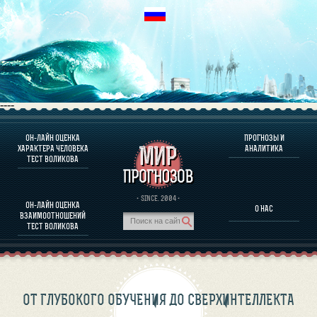
----
ОН-ЛАЙН ОЦЕНКА
ПРОГНОЗЫ И
О ПРОГРАММЕ
ХАРАКТЕРА ЧЕЛОВЕКА
АНАЛИТИКА
ТЕСТ ВОЛИКОВА
ОЦЕНКА ХАРАКТЕРA ЧЕЛОВЕКА
ОЦЕНКА ХАРАКТЕРА ВЫДАЮЩИХСЯ ЛИЧНОСТЕЙ
О ПРОГРАММЕ
· SINCE. 2004 ·
ОН-ЛАЙН ОЦЕНКА
О НАС
ТЕСТ НА СОВМЕСТИМОСТЬ ВОЛИКОВА
ВЗАИМООТНОШЕНИЙ
ПРОГНОЗЫ И АНАЛИТИКА
ТЕСТ ВОЛИКОВА
ОТ ГЛУБОКОГО ОБУЧЕНИЯ ДО СВЕРХИНТЕЛЛЕКТА