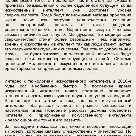
человеческое тело. В последней части статьи вы сможете
прочитать размышления о более отдалённом будущем, когда
искусственный интеллект уже достигнет уровня
сверхинтеллекта. Тогда будут возможными методы продления
жизни такие как загрузка человеческого сознания
на электронный носитель а также создание
«нанотехнологических тел». Вероятность смерти человека
сможет приблизиться к нулю. Мы думаем, что медицинский
сверхинтеллект станет более безопасным, чем, например,
военный искусственный интеллект, так как люди станут частью
его сверхинтеллектуальной системы. Она станет дополнением
мозга — он будет загружен на электронный носитель и будут
созданы сети самосовершенствующихся людей. Система
ценностей медицинского искусственного интеллекта станет
ориентирована на принесение пользы людям.
Интерес к технологиям искусственного интеллекта в 2010-е
годы рос необычайно быстро. В последнее время
искусственный интеллект начал постоянно появляться
в новостных заголовках лучших научно-популярных изданий.
В основном это статьи о том, как ловко искусственный
интеллект обыгрывает людей в разные словесные и
настольные игры. Подобные рассказы должны оповестить
читателя о приближении искусственного интеллекта
к революционной точке в его развитии.
За последние несколько лет сильно возросли инвестиции
в проекты, которые связаны с искусственным интеллектом. По