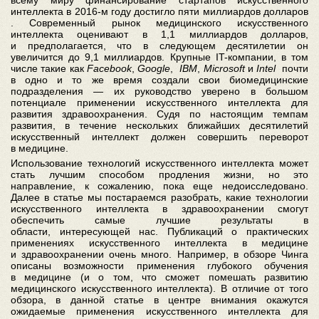
всему миру финансирование стартапов искусственного
интеллекта в 2016-м году достигло пяти миллиардов долларов
. Современный рынок медицинского искусственного
интеллекта оценивают в 1,1 миллиардов долларов,
и предполагается, что в следующем десятилетии он
увеличится до 9,1 миллиардов. Крупные IT-компании, в том
числе такие как
Facebook
,
Google
,
IBM
,
Microsoft
и
Intel
почти
в одно и то же время создали свои биомедицинские
подразделения — их руководство уверено в большом
потенциале применении искусственного интеллекта для
развития здравоохранения. Судя по настоящим темпам
развития, в течение нескольких ближайших десятилетий
искусственный интеллект должен совершить переворот
в медицине.
Использование технологий искусственного интеллекта может
стать лучшим способом продления жизни, но это
направление, к сожалению, пока еще недоисследовано.
Далее в статье мы постараемся разобрать, какие технологии
искусственного интеллекта в здравоохранении смогут
обеспечить самые лучшие результаты в
области, интересующей нас. Публикаций о практических
применениях искусственного интеллекта в медицине
и здравоохранении очень много. Например, в обзоре Чинга
описаны возможности применения глубокого обучения
в медицине (и о том, что сможет помешать развитию
медицинского искусственного интеллекта). В отличие от того
обзора, в данной статье в центре внимания окажутся
ожидаемые применения искусственного интеллекта для