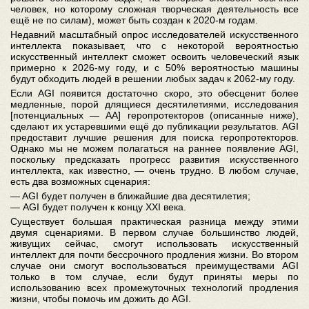
человек, но которому сложная творческая деятельность все
ещё не по силам), может быть создан к 2020-м годам.
Недавний масштабный опрос исследователей искусственного
интеллекта показывает, что с некоторой вероятностью
искусственный интеллект сможет освоить человеческий язык
примерно к 2026-му году, и с 50% вероятностью машины
будут обходить людей в решении любых задач к 2062-му году.
Если AGI появится достаточно скоро, это обесценит более
медленные, порой длящиеся десятилетиями, исследования
[потенциальных — АА] геропротекторов (описанные ниже),
сделают их устаревшими ещё до публикации результатов. AGI
предоставит лучшие решения для поиска геропротекторов.
Однако мы не можем полагаться на раннее появление AGI,
поскольку предсказать прогресс развития искусственного
интеллекта, как известно, — очень трудно. В любом случае,
есть два возможных сценария:
— AGI будет получен в ближайшие два десятилетия;
— AGI будет получен к концу XXI века.
Существует большая практическая разница между этими
двумя сценариями. В первом случае большинство людей,
живущих сейчас, смогут использовать искусственный
интеллект для почти бессрочного продления жизни. Во втором
случае они смогут воспользоваться преимуществами AGI
только в том случае, если будут приняты меры по
использованию всех промежуточных технологий продления
жизни, чтобы помочь им дожить до AGI.