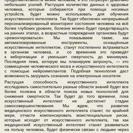
небольших усилий. Растущее количество данных о здоровье
человека, которые собираются при помощи носимых
устройств, будет можно использовать для обучения
искусственного интеллекта. Так будет обеспечен непрерывный
персонализированный мониторинг состояния человека на всё
более глубоких уровнях, болезни можно будет предотвращать
на ранних этапах, а возрастные повреждения организма будут
«ремонтироваться». Мы показываем также, как
автоматизированные инструменты, оснащённые
искусственным интеллектом, станут постепенно встраиваться
в организм человека, и со временем это приведёт
к киборгизации и уменьшит смертность до минимума.
Последняя тема, которую мы планируем затронуть, — это
совмещение человеческого мозга и искусственного интеллекта
с помощью нейроимплантов. Подобная технология даст
возможность загружать сознание на электронные носители.
Растущая способность искусственного интеллекта
исследовать самостоятельно разные области знаний будет все
более полезна в области поиска новых технологий для
снижения смертности. Так будет до того времени, пока
искусственный интеллект не достигнет стадии
самосовершенствования. Мы ждем, что развитие
медицинского искусственного интеллекта станет, по крайней
мере, отчасти компенсировать экзистенциальные риски,
которые исходят от искусственного интеллекта, так как
медицинский искусственный интеллект станет развиваться
на пользу человека, будет физически связан с людьми через