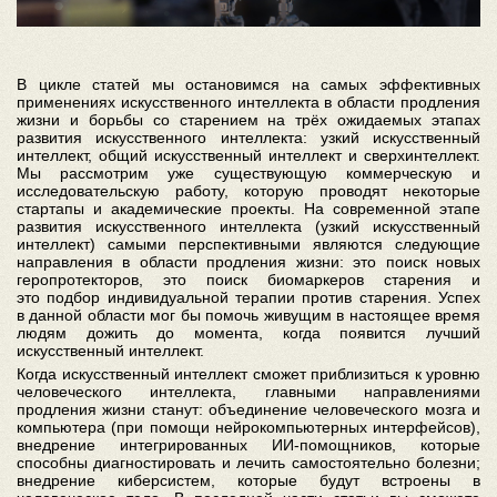
В цикле статей мы остановимся на самых эффективных
применениях искусственного интеллекта в области продления
жизни и борьбы со старением на трёх ожидаемых этапах
развития искусственного интеллекта: узкий искусственный
интеллект, общий искусственный интеллект и сверхинтеллект.
Мы рассмотрим уже существующую коммерческую и
исследовательскую работу, которую проводят некоторые
стартапы и академические проекты. На современной этапе
развития искусственного интеллекта (узкий искусственный
интеллект) самыми перспективными являются следующие
направления в области продления жизни: это поиск новых
геропротекторов, это поиск биомаркеров старения и
это подбор индивидуальной терапии против старения. Успех
в данной области мог бы помочь живущим в настоящее время
людям дожить до момента, когда появится лучший
искусственный интеллект.
Когда искусственный интеллект сможет приблизиться к уровню
человеческого интеллекта, главными направлениями
продления жизни станут: объединение человеческого мозга и
компьютера (при помощи нейрокомпьютерных интерфейсов),
внедрение интегрированных ИИ-помощников, которые
способны диагностировать и лечить самостоятельно болезни;
внедрение киберсистем, которые будут встроены в