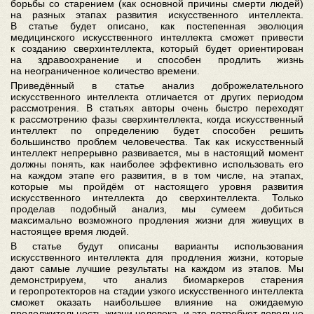
борьбы со старением (как основной причины смерти людей)
на разных этапах развития искусственного интеллекта.
В статье будет описано, как постепенная эволюция
медицинского искусственного интеллекта сможет привести
к созданию сверхинтеллекта, который будет ориентирован
на здравоохранение и способен продлить жизнь
на неограниченное количество времени.
Приведённый в статье анализ доброжелательного
искусственного интеллекта отличается от других периодом
рассмотрения. В статьях авторы очень быстро переходят
к рассмотрению фазы сверхинтеллекта, когда искусственный
интеллект по определению будет способен решить
большинство проблем человечества. Так как искусственный
интеллект непрерывно развивается, мы в настоящий момент
должны понять, как наиболее эффективно использовать его
на каждом этапе его развития, в в том числе, на этапах,
которые мы пройдём от настоящего уровня развития
искусственного интеллекта до сверхинтеллекта. Только
проделав подобный анализ, мы сумеем добиться
максимально возможного продления жизни для живущих в
настоящее время людей.
В статье будут описаны варианты использования
искусственного интеллекта для продления жизни, которые
дают самые лучшие результаты на каждом из этапов. Мы
демонстрируем, что анализ биомаркеров старения
и геропротекторов на стадии узкого искусственного интеллекта
сможет оказать наибольшее влияние на ожидаемую
продолжительность жизни человека, и это потребует довольно