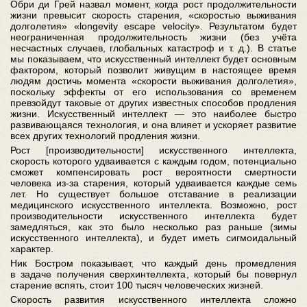
Обри ди Грей назвал момент, когда рост продолжительности
жизни превысит скорость старения, «скоростью выживания
долголетия» «longevity escape velocity». Результатом будет
неограниченная продолжительность жизни (без учёта
несчастных случаев, глобальных катастроф и т. д.). В статье
мы показываем, что искусственный интеллект будет основным
фактором, который позволит живущим в настоящее время
людям достичь момента «скорости выживания долголетия»,
поскольку эффекты от его использования со временем
превзойдут таковые от других известных способов продления
жизни. Искусственный интеллект — это наиболее быстро
развивающаяся технология, и она влияет и ускоряет развитие
всех других технологий продления жизни.
Рост [производительности] искусственного интеллекта,
скорость которого удваивается с каждым годом, потенциально
сможет компенсировать рост вероятности смертности
человека из-за старения, который удваивается каждые семь
лет. Но существует большое отставание в реализации
медицинского искусственного интеллекта. Возможно, рост
производительности искусственного интеллекта будет
замедляться, как это было несколько раз раньше (зимы
искусственного интеллекта), и будет иметь сигмоидальный
характер.
Ник Бостром показывает, что каждый день промедления
в задаче получения сверхинтеллекта, который бы повернул
старение вспять, стоит 100 тысяч человеческих жизней.
Скорость развития искусственного интеллекта сложно