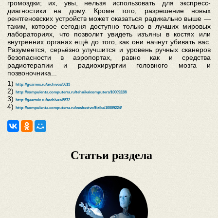
громоздки; их, увы, нельзя использовать для экспресс-
диагностики на дому. Кроме того, разрешение новых
рентгеновских устройств может оказаться радикально выше —
таким, которое сегодня доступно только в лучших мировых
лабораториях, что позволит увидеть изъяны в костях или
внутренних органах ещё до того, как они начнут убивать вас.
Разумеется, серьёзно улучшится и уровень ручных сканеров
безопасности в аэропортах, равно как и средства
радиотерапии и радиохирургии головного мозга и
позвоночника...
1)
http://gearmix.ru/archives/5613
2)
http://compulenta.computerra.ru/tehnika/computers/10009228/
3)
http://gearmix.ru/archives/5572
4)
http://compulenta.computerra.ru/veshestvo/fizika/10009224/
Статьи раздела