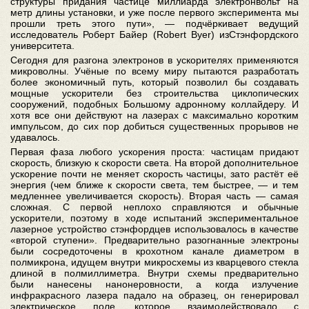
структуры придания частице миллиарда электронвольт на
метр длины установки, и уже после первого эксперимента мы
прошли треть этого пути», — подчёркивает ведущий
исследователь Роберт Байер (Robert Byer) изСтэнфордского
университета.
Сегодня для разгона электронов в ускорителях применяются
микроволны. Учёные по всему миру пытаются разработать
более экономичный путь, который позволил бы создавать
мощные ускорители без строительства циклопических
сооружений, подобных Большому адронному коллайдеру. И
хотя все они действуют на лазерах с максимально коротким
импульсом, до сих пор добиться существенных прорывов не
удавалось.
Первая фаза любого ускорения проста: частицам придают
скорость, близкую к скорости света. На второй дополнительное
ускорение почти не меняет скорость частицы, зато растёт её
энергия (чем ближе к скорости света, тем быстрее, — и тем
медленнее увеличивается скорость). Вторая часть — самая
сложная. С первой неплохо справляются и обычные
ускорители, поэтому в ходе испытаний экспериментальное
лазерное устройство стэнфордцев использовалось в качестве
«второй ступени». Предварительно разогнанные электроны
были сосредоточены в крохотном канале диаметром в
полмикрона, идущем внутри микросхемы из кварцевого стекла
длиной в полмиллиметра. Внутри схемы предварительно
были нанесены нанонеровности, а когда излучение
инфракрасного лазера падало на образец, он генерировал
электрическое поле, которое взаимодействовало с