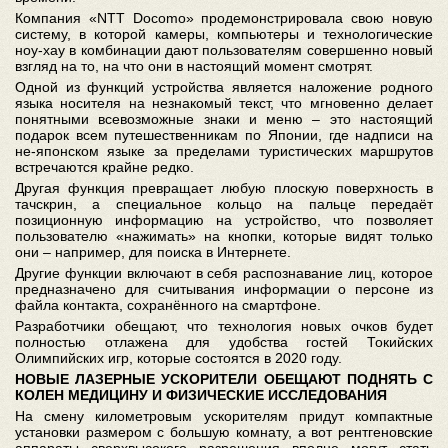
Компания «NTT Docomo» продемонстрировала свою новую
систему, в которой камеры, компьютеры и технологические
ноу-хау в комбинации дают пользователям совершенно новый
взгляд на то, на что они в настоящий момент смотрят.
Одной из функций устройства является наложение родного
языка носителя на незнакомый текст, что мгновенно делает
понятными всевозможные знаки и меню – это настоящий
подарок всем путешественникам по Японии, где надписи на
не-японском языке за пределами туристических маршрутов
встречаются крайне редко.
Другая функция превращает любую плоскую поверхность в
тачскрин, а специальное кольцо на пальце передаёт
позиционную информацию на устройство, что позволяет
пользователю «нажимать» на кнопки, которые видят только
они – например, для поиска в Интернете.
Другие функции включают в себя распознавание лиц, которое
предназначено для считывания информации о персоне из
файла контакта, сохранённого на смартфоне.
Разработчики обещают, что технология новых очков будет
полностью отлажена для удобства гостей Токийских
Олимпийских игр, которые состоятся в 2020 году.
НОВЫЕ ЛАЗЕРНЫЕ УСКОРИТЕЛИ ОБЕЩАЮТ ПОДНЯТЬ С
КОЛЕН МЕДИЦИНУ И ФИЗИЧЕСКИЕ ИССЛЕДОВАНИЯ
На смену километровым ускорителям придут компактные
установки размером с большую комнату, а вот рентгеновские
аппараты сверхвысокого разрешения вполне могут стать