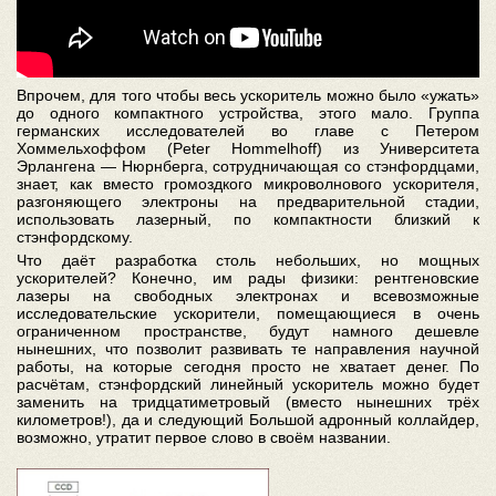
Впрочем, для того чтобы весь ускоритель можно было «ужать»
до одного компактного устройства, этого мало. Группа
германских исследователей во главе с Петером
Хоммельхоффом (Peter Hommelhoff) из Университета
Эрлангена — Нюрнберга, сотрудничающая со стэнфордцами,
знает, как вместо громоздкого микроволнового ускорителя,
разгоняющего электроны на предварительной стадии,
использовать лазерный, по компактности близкий к
стэнфордскому.
Что даёт разработка столь небольших, но мощных
ускорителей? Конечно, им рады физики: рентгеновские
лазеры на свободных электронах и всевозможные
исследовательские ускорители, помещающиеся в очень
ограниченном пространстве, будут намного дешевле
нынешних, что позволит развивать те направления научной
работы, на которые сегодня просто не хватает денег. По
расчётам, стэнфордский линейный ускоритель можно будет
заменить на тридцатиметровый (вместо нынешних трёх
километров!), да и следующий Большой адронный коллайдер,
возможно, утратит первое слово в своём названии.