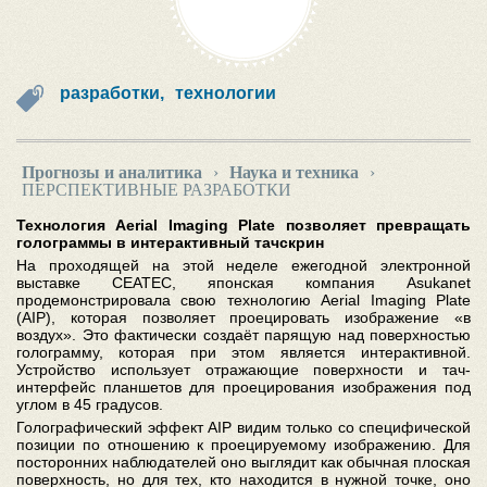
разработки,
технологии
Прогнозы и аналитика
›
Наука и техника
›
ПЕРСПЕКТИВНЫЕ РАЗРАБОТКИ
Технология Aerial Imaging Plate позволяет превращать
голограммы в интерактивный тачскрин
На проходящей на этой неделе ежегодной электронной
выставке CEATEC, японская компания Asukanet
продемонстрировала свою технологию Aerial Imaging Plate
(AIP), которая позволяет проецировать изображение «в
воздух». Это фактически создаёт парящую над поверхностью
голограмму, которая при этом является интерактивной.
Устройство использует отражающие поверхности и тач-
интерфейс планшетов для проецирования изображения под
углом в 45 градусов.
Голографический эффект AIP видим только со специфической
позиции по отношению к проецируемому изображению. Для
посторонних наблюдателей оно выглядит как обычная плоская
поверхность, но для тех, кто находится в нужной точке, оно