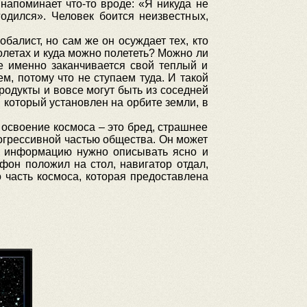
 напоминает что-то вроде: «Я никуда не
годился». Человек боится неизвестных,
лобалист, но сам же он осуждает тех, кто
молетах и куда можно полететь? Можно ли
е именно заканчивается свой теплый и
, потому что не ступаем туда. И такой
родукты и вовсе могут быть из соседней
 который установлен на орбите земли, в
о освоение космоса – это бред, страшнее
прогрессивной частью общества. Он может
м информацию нужно описывать ясно и
тфон положил на стол, навигатор отдал,
о часть космоса, которая предоставлена