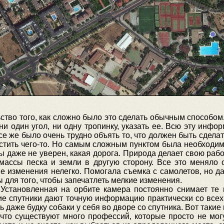
ство того, как сложно было это сделать обычным способом
 ни один угол, ни одну тропинку, указать ее. Всю эту инф
все же было очень трудно объять то, что должен быть сдел
стить чего-то. Но самым сложным пунктом была необходим
ты даже не уверен, какая дорога. Природа делает свою ра
ассы песка и земли в другую сторону. Все это меняло о
ие изменения нелегко. Помогала съемка с самолетов, но д
 для того, чтобы запечатлеть мелкие изменения.
 Установленная на орбите камера постоянно снимает те 
ие спутники дают точную информацию практически со всех 
ь даже будку собаки у себя во дворе со спутника. Вот таки
что существуют много профессий, которые просто не могу