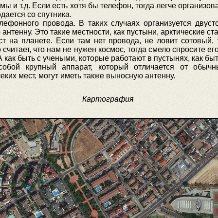
ы и т.д. Если есть хотя бы телефон, тогда легче организов
дается со спутника.
елефонного провода. В таких случаях организуется двуст
антенну. Это такие местности, как пустыни, арктические ст
т на планете. Если там нет провода, не ловит сотовый,
о считает, что нам не нужен космос, тогда смело спросите е
А как быть с учеными, которые работают в пустынях, как быт
собой крупный аппарат, который отличается от обычн
ких мест, могут иметь также выносную антенну.
Картография