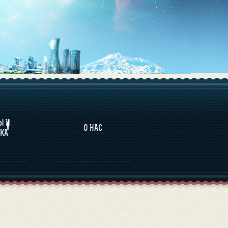
НАЛИТИКА
Ы И
О НАС
КА