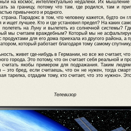
 деньги на космос, интеллектуально недалеки. Их мышление
хать за границу, потому что там, где родился, там и при
частью привычного и родного.
, страна. Парадокс в том, что человеку кажется, будто он г
ся и ищет лучшее. Кто и где установил предел? На каких са
 полететь на Луну и вылететь из солнечной системы? Гд
орый мы считаем враждебным? Который мы не асфальтируем
с продуктами для его дома приехала из другого района, а п
атором, который работает благодаря тому самому спутнику,
ость, живет где-нибудь в Германии, но все же считает, чт
одного города. Это потому, что он считает себя реальной и 
 считать якобы примером для подражания. Таким людя
 – это бред, если считаешь, что он не нужен, тогда смар
ая тарелка, отдадим тому, кто считает, что это нужно». Эт
Телевизор