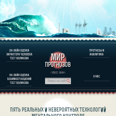
----
ОН-ЛАЙН ОЦЕНКА
ПРОГНОЗЫ И
О ПРОГРАММЕ
ХАРАКТЕРА ЧЕЛОВЕКА
АНАЛИТИКА
ТЕСТ ВОЛИКОВА
ОЦЕНКА ХАРАКТЕРA ЧЕЛОВЕКА
ОЦЕНКА ХАРАКТЕРА ВЫДАЮЩИХСЯ ЛИЧНОСТЕЙ
О ПРОГРАММЕ
· SINCE. 2004 ·
ОН-ЛАЙН ОЦЕНКА
О НАС
ТЕСТ НА СОВМЕСТИМОСТЬ ВОЛИКОВА
ВЗАИМООТНОШЕНИЙ
ПРОГНОЗЫ И АНАЛИТИКА
ТЕСТ ВОЛИКОВА
ПЯТЬ РЕАЛЬНЫХ И НЕВЕРОЯТНЫХ ТЕХНОЛОГИЙ