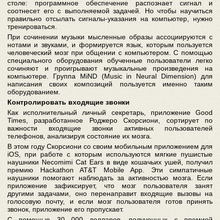
столе: программное обеспечение распознает сигнал и
соотнесет его с выполняемой задачей. Но чтобы научиться
правильно отсылать сигналы-указания на компьютер, нужно
тренироваться.
При сочинении музыки мысленные образы ассоциируются с
нотами и звуками, и формируется язык, которым пользуется
человеческий мозг при общении с компьютером. С помощью
специального оборудования обученные пользователи легко
сочиняют и проигрывают музыкальные произведения на
компьютере. Группа MiND (Music in Neural Dimension) для
написания своих композиций пользуется именно таким
оборудованием.
Контролировать входящие звонки
Как исполнительный личный секретарь, приложение Good
Times, разработанное Роджеро Скорсиони, сортирует по
важности входящие звонки активных пользователей
телефонов, анализируя состояние их мозга.
В этом году Скорсиони со своим мобильным приложением для
iOS, при работе с которым используются мягкие пушистые
наушники Necomimi Cat Ears в виде кошачьих ушей, получил
премию Hackathon AT&T Mobile App. Эти симпатичные
наушники помогают наблюдать за активностью мозга. Если
приложение зафиксирует, что мозг пользователя занят
другими задачами, оно перенаправит входящие вызовы на
голосовую почту, и если мозг пользователя готов принять
звонок, приложение его пропускает.
С помощью 30 000 долларов, полученных с премией