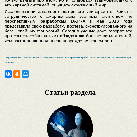
только двигать протезом, но и, благодаря взаимодействию с
его нервной системой, ощущать окружающий мир.
Исследователи Западного резервного университета Кейза в
сотрудничестве с американским военным агентством по
перспективным разработкам DAPRA в мае 2013 года
представили свою разработку протеза, сконструированного на
базе новейших технологий. Сегодня ученые даже говорят, что
протезы способны дать их обладателю больше возможностей,
чем восстановленная после повреждения конечность.
http://www.km.ru/science-tech/2013/09/18/nauka-i-tekhnologii/720878-pyat-realnykh-i-neveroyatnykh-tekhnologii-
mentaln
Статьи раздела