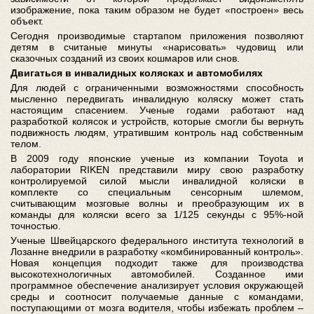
изображение, пока таким образом не будет «построен» весь
объект.
Сегодня производимые стартапом приложения позволяют
детям в считаные минуты «нарисовать» чудовищ или
сказочных созданий из своих кошмаров или снов.
Двигаться в инвалидных колясках и автомобилях
Для людей с ограниченными возможностями способность
мысленно передвигать инвалидную коляску может стать
настоящим спасением. Ученые годами работают над
разработкой колясок и устройств, которые смогли бы вернуть
подвижность людям, утратившим контроль над собственным
телом.
В 2009 году японские ученые из компании Toyota и
лаборатории RIKEN представили миру свою разработку
контролируемой силой мысли инвалидной коляски в
комплекте со специальным сенсорным шлемом,
считывающим мозговые волны и преобразующим их в
команды для коляски всего за 1/125 секунды с 95%-ной
точностью.
Ученые Швейцарского федерального института технологий в
Лозанне внедрили в разработку «комбинированный контроль».
Новая концепция подходит также для производства
высокотехнологичных автомобилей. Созданное ими
программное обеспечение анализирует условия окружающей
среды и соотносит получаемые данные с командами,
поступающими от мозга водителя, чтобы избежать проблем –