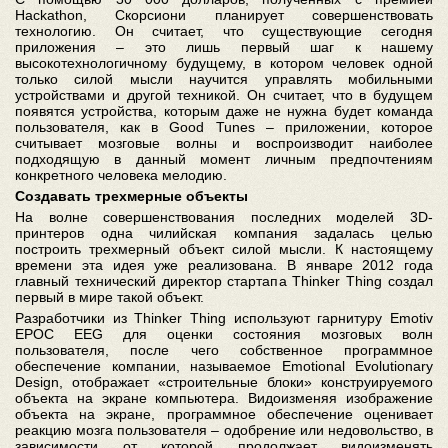
Hackathon, Скорсиони планирует совершенствовать
технологию. Он считает, что существующие сегодня
приложения – это лишь первый шаг к нашему
высокотехнологичному будущему, в котором человек одной
только силой мысли научится управлять мобильными
устройствами и другой техникой. Он считает, что в будущем
появятся устройства, которым даже не нужна будет команда
пользователя, как в Good Tunes – приложении, которое
считывает мозговые волны и воспроизводит наиболее
подходящую в данный момент личным предпочтениям
конкретного человека мелодию.
Создавать трехмерные объекты
На волне совершенствования последних моделей 3D-
принтеров одна чилийская компания задалась целью
построить трехмерный объект силой мысли. К настоящему
времени эта идея уже реализована. В январе 2012 года
главный технический директор стартапа Thinker Thing создал
первый в мире такой объект.
Разработчики из Thinker Thing используют гарнитуру Emotiv
EPOC EEG для оценки состояния мозговых волн
пользователя, после чего собственное программное
обеспечение компании, называемое Emotional Evolutionary
Design, отображает «строительные блоки» конструируемого
объекта на экране компьютера. Видоизменяя изображение
объекта на экране, программное обеспечение оценивает
реакцию мозга пользователя – одобрение или недовольство, в
зависимости от которой продолжает видоизменять