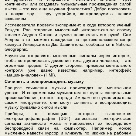
континенты или создавать музыкальные произведения силой
мысли – это все еще научная фантастика? Добро пожаловать
в новую эру – эру устройств, контролируемых нашим
сознанием.
Исследователи провели эксперимент, в ходе которого ученый
Рождеш Рао отправил мысленный интернет-сигнал своему
коллеге Андреа Стокко и сумел пошевелить его рукой. Сам
Андреа в тот момент находился на противоположном конце
кампуса Университета Дж. Вашингтона, сообщается в National
Geographic.
Научиться отправлять мысленные сигналы через интернет,
чтобы контролировать движения тела другого человека, – это
огромный прорыв. С другой стороны, примеры ментального
контроля уже давно известны: например, интерфейс
«машина-человек» (HMI).
Сочинять и воспроизводить музыку
Процесс сочинения музыки происходит на ментальном
уровне. И современным музыкантам не нужны специальные
приспособления, нотные тетради. Им даже не нужно играть на
самом инструменте: они могут сочинять и воспроизводить
музыку буквально силой мысли.
Приборы, с помощью которых выполняется
электроэнцефалография (ЭЭГ), записывают электрические
сигналы активности мозга и направляют их посредством
беспроводной связи на компьютер. Например, можно
мысленно навести курсор и кликнуть по иконке на рабочем