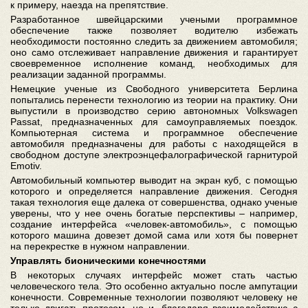
к примеру, наезда на препятствие.
Разработанное швейцарскими учеными программное
обеспечение также позволяет водителю избежать
необходимости постоянно следить за движением автомобиля;
оно само отслеживает направление движения и гарантирует
своевременное исполнение команд, необходимых для
реализации заданной программы.
Немецкие ученые из Свободного университета Берлина
попытались перенести технологию из теории на практику. Они
выпустили в производство серию автономных Volkswagen
Passat, предназначенных для самоуправляемых поездок.
Компьютерная система и программное обеспечение
автомобиля предназначены для работы с находящейся в
свободном доступе электроэнцефалографической гарнитурой
Emotiv.
Автомобильный компьютер выводит на экран куб, с помощью
которого и определяется направление движения. Сегодня
такая технология еще далека от совершенства, однако ученые
уверены, что у нее очень богатые перспективы – например,
создание интерфейса «человек-автомобиль», с помощью
которого машина довезет домой сама или хотя бы повернет
на перекрестке в нужном направлении.
Управлять бионическими конечностями
В некоторых случаях интерфейс может стать частью
человеческого тела. Это особенно актуально после ампутации
конечности. Современные технологии позволяют человеку не