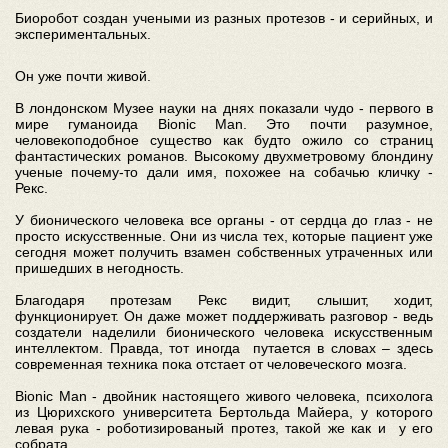
Биоробот создан учеными из разных протезов - и серийных, и
экспериментальных.
Он уже почти живой.
В лондонском Музее науки на днях показали чудо - первого в
мире гуманоида Bionic Man. Это почти разумное,
человекоподобное существо как будто ожило со страниц
фантастических романов. Высокому двухметровому блондину
ученые почему-то дали имя, похожее на собачью кличку -
Рекс.
У бионического человека все органы - от сердца до глаз - не
просто искусственные. Они из числа тех, которые пациент уже
сегодня может получить взамен собственных утраченных или
пришедших в негодность.
Благодаря протезам Рекс видит, слышит, ходит,
функционирует. Он даже может поддерживать разговор - ведь
создатели наделили бионического человека искусственным
интеллектом. Правда, тот иногда путается в словах – здесь
современная техника пока отстает от человеческого мозга.
Bionic Man - двойник настоящего живого человека, психолога
из Цюрихского университета Бертольда Майера, у которого
левая рука - роботизированый протез, такой же как и у его
собрата.