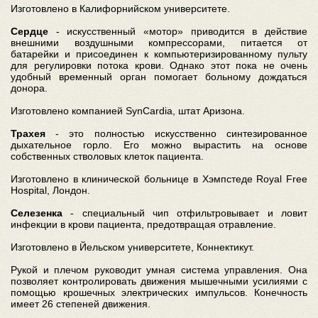
Изготовлено в Калифорнийском университете.
Сердце
- искусственный «мотор» приводится в действие
внешними воздушными компрессорами, питается от
батарейки и присоединен к компьютеризированному пульту
для регулировки потока крови. Однако этот пока не очень
удобный временный орган помогает больному дождаться
донора.
Изготовлено компанией SynCardia, штат Аризона.
Трахея
- это полностью искусственно синтезированное
дыхательное горло. Его можно вырастить на основе
собственных стволовых клеток пациента.
Изготовлено в клинической больнице в Хэмпстеде Royal Free
Hospital, Лондон.
Селезенка
- специальный чип отфильтровывает и ловит
инфекции в крови пациента, предотвращая отравление.
Изготовлено в Йельском университете, Коннектикут.
Рукой и плечом руководит умная система управления. Она
позволяет контролировать движения мышечными усилиями с
помощью крошечных электрических импульсов. Конечность
имеет 26 степеней движения.