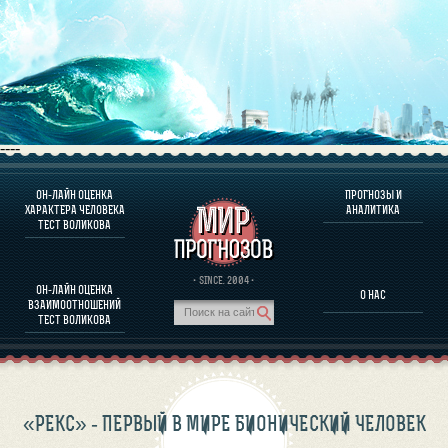
----
ОН-ЛАЙН ОЦЕНКА
ПРОГНОЗЫ И
О ПРОГРАММЕ
ХАРАКТЕРА ЧЕЛОВЕКА
АНАЛИТИКА
ТЕСТ ВОЛИКОВА
ОЦЕНКА ХАРАКТЕРA ЧЕЛОВЕКА
ОЦЕНКА ХАРАКТЕРА ВЫДАЮЩИХСЯ ЛИЧНОСТЕЙ
О ПРОГРАММЕ
· SINCE. 2004 ·
ОН-ЛАЙН ОЦЕНКА
О НАС
ТЕСТ НА СОВМЕСТИМОСТЬ ВОЛИКОВА
ВЗАИМООТНОШЕНИЙ
ПРОГНОЗЫ И АНАЛИТИКА
ТЕСТ ВОЛИКОВА
«РЕКС» - ПЕРВЫЙ В МИРЕ БИОНИЧЕСКИЙ ЧЕЛОВЕК