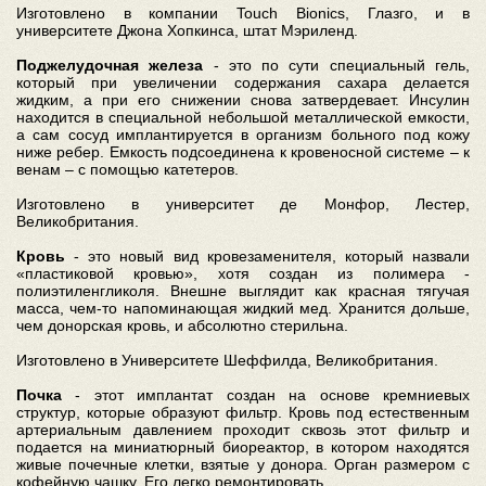
Изготовлено в компании Touch Bionics, Глазго, и в
университете Джона Хопкинса, штат Мэриленд.
Поджелудочная железа
- это по сути специальный гель,
который при увеличении содержания сахара делается
жидким, а при его снижении снова затвердевает. Инсулин
находится в специальной небольшой металлической емкости,
а сам сосуд имплантируется в организм больного под кожу
ниже ребер. Емкость подсоединена к кровеносной системе – к
венам – с помощью катетеров.
Изготовлено в университет де Монфор, Лестер,
Великобритания.
Кровь
- это новый вид кровезаменителя, который назвали
«пластиковой кровью», хотя создан из полимера -
полиэтиленгликоля. Внешне выглядит как красная тягучая
масса, чем-то напоминающая жидкий мед. Хранится дольше,
чем донорская кровь, и абсолютно стерильна.
Изготовлено в Университете Шеффилда, Великобритания.
Почка
- этот имплантат создан на основе кремниевых
структур, которые образуют фильтр. Кровь под естественным
артериальным давлением проходит сквозь этот фильтр и
подается на миниатюрный биореактор, в котором находятся
живые почечные клетки, взятые у донора. Орган размером с
кофейную чашку. Его легко ремонтировать.