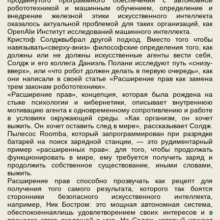
робототехникой и машинным обучением, определение и
внедрение железной этики искусственного интеллекта
оказалось актуальной проблемой для таких организаций, как
OpenAIи Институт исследований машинного интеллекта.
Кристоф Солджвыбрал другой подход. Вместо того чтобы
навязывать«сверху-вниз» философские определения того, как
должны или не должны искусственные агенты вести себя,
Солдж и его коллега Даниэль Полани исследуют путь «снизу-
вверх», или «что робот должен делать в первую очередь», как
они написали в своей статье «Расширение прав как замена
трем законам робототехники».
«Расширение прав», концепция, которая была рождена на
стыке психологии и кибернетики, описывает внутреннюю
мотивацию агента к одновременному сопротивлению и работе
в условиях окружающей среды. «Как организм, он хочет
выжить. Он хочет оставить след в мире», рассказывает Солдж.
Пылесос Roomba, который запрограммирован при разрядке
батарей на поиск зарядной станции, — это рудиментарный
пример «расширенных прав»: для того, чтобы продолжать
функционировать в мире, ему требуется получить заряд и
продолжить собственное существование, иными словами,
выжить.
Расширение прав способно прозвучать как рецепт для
получения того самого результата, которого так боятся
сторонники безопасного искусственного интеллекта,
например, Ник Бостром: это мощная автономная система,
обеспокоеннаялишь удовлетворением своих интересов и в
процессе этого сходящей с ума. Но Солдж, который изучает