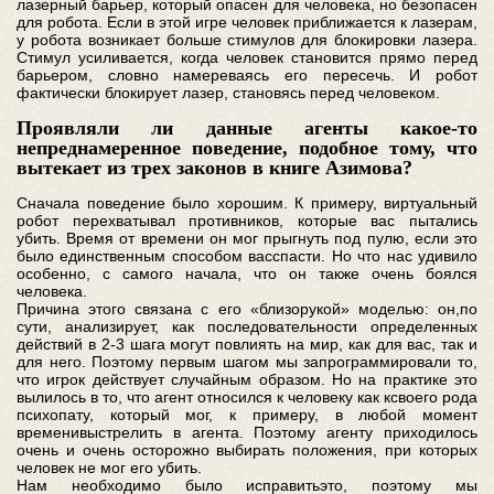
лазерный барьер, который опасен для человека, но безопасен
для робота. Если в этой игре человек приближается к лазерам,
у робота возникает больше стимулов для блокировки лазера.
Стимул усиливается, когда человек становится прямо перед
барьером, словно намереваясь его пересечь. И робот
фактически блокирует лазер, становясь перед человеком.
Проявляли ли данные агенты какое-то
непреднамеренное поведение, подобное тому, что
вытекает из трех законов в книге Азимова?
Сначала поведение было хорошим. К примеру, виртуальный
робот перехватывал противников, которые вас пытались
убить. Время от времени он мог прыгнуть под пулю, если это
было единственным способом васспасти. Но что нас удивило
особенно, с самого начала, что он также очень боялся
человека.
Причина этого связана с его «близорукой» моделью: он,по
сути, анализирует, как последовательности определенных
действий в 2-3 шага могут повлиять на мир, как для вас, так и
для него. Поэтому первым шагом мы запрограммировали то,
что игрок действует случайным образом. Но на практике это
вылилось в то, что агент относился к человеку как ксвоего рода
психопату, который мог, к примеру, в любой момент
временивыстрелить в агента. Поэтому агенту приходилось
очень и очень осторожно выбирать положения, при которых
человек не мог его убить.
Нам необходимо было исправитьэто, поэтому мы