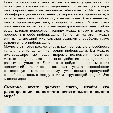
Если рассматривать агентов как системы управления, их
можно разложить на информационные составляющие: в мире
что-то происходят и так или иначе тебя касается. Мы говорим
об информации не как о вещах, которые вы воспринимаете, а
как о воздействиях любого рода — это может быть вещество,
что-то протекающее между миром и вами. Может быть
питательные вещества или температура в вашем теле. Любая
вещь, которая пересекает границу между миром и агентом,
переносит в себе информацию. Точно так же агент может
влиять на внешний мир самыми разными способами, также
выводя в него информацию.
Можно этот поток рассматривать как пропускную способность
канала, это концепция из теории информации. Вы можете
иметьрасширенные права, широкие полномочия, если вы
можете предпринимать разные действия, приводящие к
разным результатам. Если что-то пойдет не так, вы своих
полномочий лишитесь, так как утрата способности
соответствует количественному уменьшению пропускной
способности канала между вами и окружающей средой. Это
главная идея.
Сколько агент должен знать, чтобы его
расширенные полномочия действовали в полной
мере?