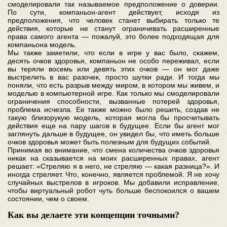
смоделировали так называемое предположение о доверии.
По сути, компаньон-агент действует, исходя из
предположения, что человек станет выбирать только те
действия, которые не станут ограничивать расширенные
права самого агента — пожалуй, это более подходящая для
компаньона модель.
Мы также заметили, что если в игре у вас было, скажем,
десять очков здоровья, компаньон не особо переживал, если
вы теряли восемь или девять этих очков — он мог даже
выстрелить в вас разочек, просто шутки ради. И тогда мы
поняли, что есть разрыв между миром, в котором мы живем, и
моделью в компьютерной игре. Как только мы смоделировали
ограничения способности, вызванные потерей здоровья,
проблема исчезла. Ее также можно было решить, создав не
такую близорукую модель, которая могла бы просчитывать
действия еще на пару шагов в будущее. Если бы агент мог
заглянуть дальше в будущее, он увидел бы, что иметь больше
очков здоровья может быть полезным для будущих событий.
Принимая во внимание, что смена количества очков здоровья
никак на сказывается на моих расширенных правах, агент
решает: «Стреляю я в него, не стреляю — какая разница?». И
иногда стреляет. Что, конечно, является проблемой. Я не хочу
случайных выстрелов в игроков. Мы добавили исправление,
чтобы виртуальный робот чуть больше беспокоился о вашем
состоянии, чем о своем.
Как вы делаете эти концепции точными?