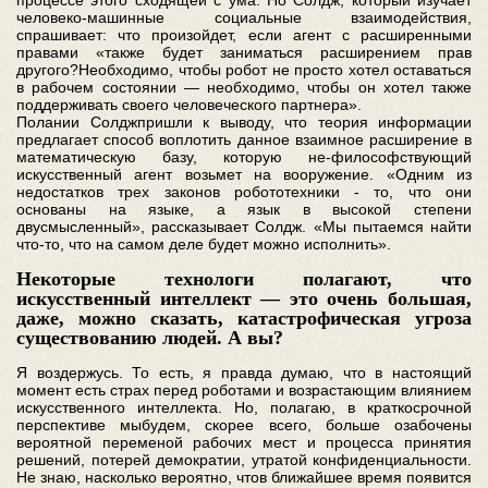
человеко-машинные социальные взаимодействия,
спрашивает: что произойдет, если агент с расширенными
правами «также будет заниматься расширением прав
другого?Необходимо, чтобы робот не просто хотел оставаться
в рабочем состоянии — необходимо, чтобы он хотел также
поддерживать своего человеческого партнера».
Полании Солджпришли к выводу, что теория информации
предлагает способ воплотить данное взаимное расширение в
математическую базу, которую не-философствующий
искусственный агент возьмет на вооружение. «Одним из
недостатков трех законов робототехники - то, что они
основаны на языке, а язык в высокой степени
двусмысленный», рассказывает Солдж. «Мы пытаемся найти
что-то, что на самом деле будет можно исполнить».
Некоторые технологи полагают, что
искусственный интеллект — это очень большая,
даже, можно сказать, катастрофическая угроза
существованию людей. А вы?
Я воздержусь. То есть, я правда думаю, что в настоящий
момент есть страх перед роботами и возрастающим влиянием
искусственного интеллекта. Но, полагаю, в краткосрочной
перспективе мыбудем, скорее всего, больше озабочены
вероятной переменой рабочих мест и процесса принятия
решений, потерей демократии, утратой конфиденциальности.
Не знаю, насколько вероятно, чтов ближайшее время появится