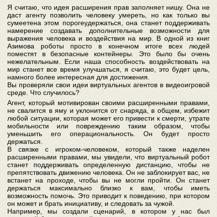
Я считаю, что идея расширения прав заполняет нишу. Она не
даст агенту позволить человеку умереть, но как только вы
сумеетена этом порогеудержаться, она станет поддерживать
намерение создавать дополнительные возможности для
выражения человека и воздействия на мир. В одной из книг
Азимова роботы просто в конечном итоге всех людей
поместят в безопасные контейнеры. Это было бы очень
нежелательным. Если наша способность воздействовать на
мир станет все время улучшаться, я считаю, это будет цель,
намного более интересная для достижения.
Вы проверяли свои идеи виртуальных агентов в видеоигровой
среде. Что случилось?
Агент, который мотивирован своими расширенными правами,
не свалится в яму и уклонится от снаряда, в общем, избежит
любой ситуации, которая может его привести к смерти, утрате
мобильности или повреждению таким образом, чтобы
уменьшить его операциональность. Он будет просто
держаться.
В связке с игроком-человеком, который также наделен
расширенными правами, мы увидели, что виртуальный робот
станет поддерживать определенную дистанцию, чтобы не
препятствовать движению человека. Он не заблокирует вас, не
встанет на проходе, чтобы вы не могли пройти. Он станет
держаться максимально близко к вам, чтобы иметь
возможность помочь. Это приводит к поведению, при котором
он может и брать инициативу, и следовать за чужой.
Например, мы создали сценарий, в котором у нас был