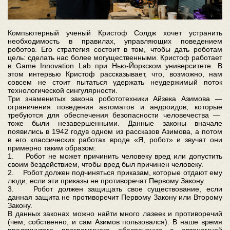
Компьютерный ученый Кристоф Солдж хочет устранить
необходимость в правилах, управляющих поведением
роботов. Его стратегия состоит в том, чтобы дать роботам
цель: сделать нас более могущественными. Кристоф работает
в Game Innovation Lab при Нью-Йоркском университете. В
этом интервью Кристоф рассказывает, что, возможно, нам
совсем не стоит пытаться удержать неудержимый поток
технологической сингулярности.
Три знаменитых закона робототехники Айзека Азимова —
ограничения поведения автоматов и андроидов, которые
требуются для обеспечения безопасности человечества —
тоже были незавершенными. Данные законы вначале
появились в 1942 годув одном из рассказов Азимова, а потом
в его классических работах вроде «Я, робот» и звучат они
примерно таким образом:
1. Робот не может причинить человеку вред или допустить
своим бездействием, чтобы вред был причинен человеку.
2. Робот должен подчиняться приказам, которые отдают ему
люди, если эти приказы не противоречат Первому Закону.
3. Робот должен защищать свое существование, если
данная защита не противоречит Первому Закону или Второму
Закону.
В данных законах можно найти много лазеек и противоречий
(чем, собственно, и сам Азимов пользовался). В наше время
продвинутого программного обеспечения с автономной