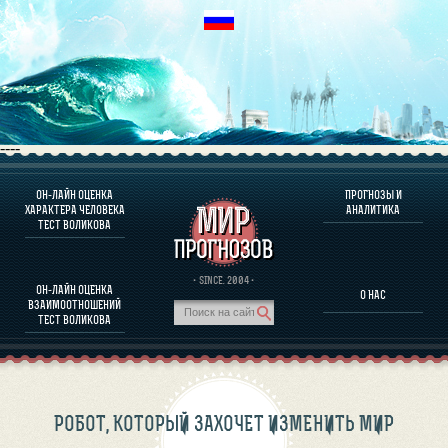
----
ОН-ЛАЙН ОЦЕНКА
ПРОГНОЗЫ И
О ПРОГРАММЕ
ХАРАКТЕРА ЧЕЛОВЕКА
АНАЛИТИКА
ТЕСТ ВОЛИКОВА
ОЦЕНКА ХАРАКТЕРA ЧЕЛОВЕКА
ОЦЕНКА ХАРАКТЕРА ВЫДАЮЩИХСЯ ЛИЧНОСТЕЙ
О ПРОГРАММЕ
· SINCE. 2004 ·
ОН-ЛАЙН ОЦЕНКА
О НАС
ТЕСТ НА СОВМЕСТИМОСТЬ ВОЛИКОВА
ВЗАИМООТНОШЕНИЙ
ПРОГНОЗЫ И АНАЛИТИКА
ТЕСТ ВОЛИКОВА
РОБОТ, КОТОРЫЙ ЗАХОЧЕТ ИЗМЕНИТЬ МИР