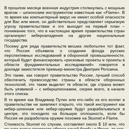
В прошлом месяце военная индустрия столкнулась с мощным
врагом – шпионским инструментом известным как «Flame». В
то время как компьютерный вирус не имеет особой опасности
для Вас или меня, он действительно представляет серьезную
угрозу правительствам и это выходит на первый план –
понимание того, что в настоящее время правительства стран
организуют кибернападения на другие национальные
государства.
Посему для ряда правительств весьма любопытен тот факт,
что Россия объявила о создании фонда русских
перспективных исследований в оборонной промышленности,
который будет финансировать «рисковые проекты и проекты в
области фундаментальных исследований» говорится в
докладе заместителя премьер-министра Дмитрия Рогозина.
Это также, как говорит правительство России, лучший способ
обеспечить превосходство страны в области оборонных
технологий, это также выделит те области, где страна может
быть уязвимой – с кибершпионажем, скорее всего, в начале
этого списка.
В то время как Владимир Путин или кто-либо из его коллег в
правительстве не заявляют открыто, что такой инструмент как
кибер-шпионаж или кибер-оружие будут разрабатываться в
центре, это походило на большую оплошность, если бы
Россия не разработала оружие похожее на Stuxnet и Flame.
Стоимость Stuxnet по слухам, составляет около $ 10 млн, что
по сути равно стоимости сброса одной бомбы в Ираке, то есть