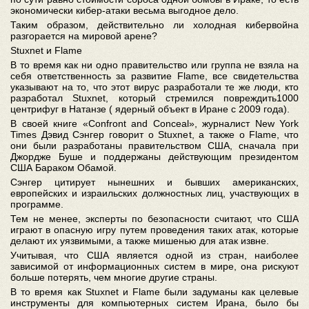
экономически кибер-атаки весьма выгодное дело.
Таким образом, действительно ли холодная кибервойна
разгорается на мировой арене?
Stuxnet и Flame
В то время как ни одно правительство или группа не взяла на
себя ответственность за развитие Flame, все свидетельства
указывают на то, что этот вирус разработали те же люди, кто
разработал Stuxnet, который стремился повреждить1000
центрифуг в Натанзе ( ядерный объект в Иране с 2009 года).
В своей книге «Confront and Conceal», журналист New York
Times Дэвид Сэнгер говорит о Stuxnet, а также о Flame, что
они были разработаны правительством США, сначала при
Джордже Буше и поддержаны действующим президентом
США Бараком Обамой.
Сэнгер цитирует нынешних и бывших американских,
европейских и израильских должностных лиц, участвующих в
программе.
Тем не менее, эксперты по безопасности считают, что США
играют в опасную игру путем проведения таких атак, которые
делают их уязвимыми, а также мишенью для атак извне.
Учитывая, что США является одной из стран, наиболее
зависимой от информационных систем в мире, она рискуют
больше потерять, чем многие другие страны.
В то время как Stuxnet и Flame были задуманы как целевые
инструменты для компьютерных систем Ирана, было бы