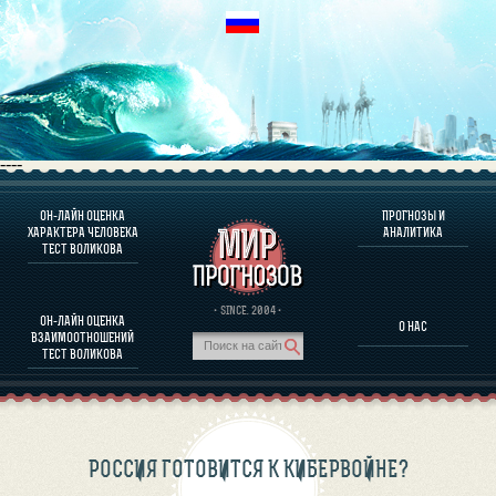
----
ОН-ЛАЙН ОЦЕНКА
ПРОГНОЗЫ И
О ПРОГРАММЕ
ХАРАКТЕРА ЧЕЛОВЕКА
АНАЛИТИКА
ТЕСТ ВОЛИКОВА
ОЦЕНКА ХАРАКТЕРA ЧЕЛОВЕКА
ОЦЕНКА ХАРАКТЕРА ВЫДАЮЩИХСЯ ЛИЧНОСТЕЙ
О ПРОГРАММЕ
· SINCE. 2004 ·
ОН-ЛАЙН ОЦЕНКА
О НАС
ТЕСТ НА СОВМЕСТИМОСТЬ ВОЛИКОВА
ВЗАИМООТНОШЕНИЙ
ПРОГНОЗЫ И АНАЛИТИКА
ТЕСТ ВОЛИКОВА
РОССИЯ ГОТОВИТСЯ К КИБЕРВОЙНЕ?