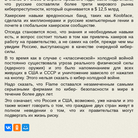
что русские составляли более трети мирового рынка
киберпреступности, который оценивается в $ 12,5 млрд.
Хакерские навыки вредоносных банд, таких как Koobface,
сделала их миллионерами и русские компьютерные гении в
почете в глобальном хакерском сообществе.
Отсюда становится ясно, что знания и необходимые навыки
есть, и вопрос состоит только в том как привлечь хакеров на
работу на правительство, а не самих на себя, прежде чем мы
увидим Россию, выступающую в качестве очередной кибер-
силы.
В то время как в случае с «классической» холодной войной
постоянно существовала угроза реального физической силы
(ядерного оружия) и это было напоминанием для всех
живущих в США и СССР и уничтожение зависело от нажатия
на кнопку. Этого нельзя сказать о кибер-холодной войне.
Надо сказать, что Flame оставался незамеченным самыми
серьезными фирмами по кибер- безопасности в мире в
течение более двух лет.
Это означает, что Россия и США, возможно, уже начали и это
также может говорить о том, что граждане двух стран живут в
полном неведении о том, что их правительства могут
подвергать их жизнь риску.