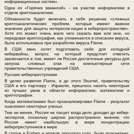
информационных систем».
Одна из «Горячих вакансий» - на участке информатики в
отделе криптоаналитики.
Обязанности будет включать в себя решение «сложных
криптоаналитических проблем, которые имеют важное
значение для защиты интересов нации в киберпространстве».
Хотя это может очень мало чего сказать вам или мне, но
передовая криптография, как упоминается в описании вируса,
была использована при разработке вируса Flame.
В США явно хотят подготовить себя для холодной
кибервойны, вопрос на который предстоит ответить
заключается в том, имеет ли Россия достаточные ресурсы для
запуска сложных атак на компьютерные сети
правительственных учреждений США.
Русские киберпреступники
В целях развития Flame, а до этого Stuxnet, правительству
США и его партнеру - Израилю, пришлось нанять некоторые
из лучших умов в области информатики, математики и
криптографии.
Когда математиками был проанализирован Flame - результат
ошеломил некоторых ученых.
Тем не менее, Россия не пасует когда дело доходит до кибер-
экспертов, поскольку широко распространено мнение, что
Россия имеет наибольшую в мире концентрацию
киберпреступников в мире.
В статье в Forbes в апреле прошлого года, было подсчитано,