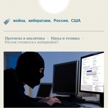
война,
кибератаки,
Россия,
США
Прогнозы и аналитика
›
Наука и техника
›
Россия готовится к кибервойне?