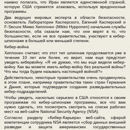
наивно полагать, что Иран является единственной страной,
которую США стремятся атаковать, используя вредоносные
программы.
Два ведущих мировых эксперта в области безопасности,
основатель Лаборатории Касперского, Евгений Касперский и
F-Secure Микко Хиппонен (Mikko Hypponen) начальник службы
безопасности, оба сказали нам, что они верят в то, что
большинство, если не все правительства, участвуют в кибер-
шпионаже в большей или меньшей степени.
Кибер-война
Хиппонен считает, что этот тип шпионаж продолжается уже в
течение 10 лет или более, но верит, нам еще предстоит
увидеть кибервойну. «Я не думаю, что мы еще видели кибер-
войну. Как вы можете иметь кибер-войну без реальной войны?
Что мы тогда будем называть настоящей войной?»
Действительно, некоторые правительства очень продвинулись
в этом плане, например правительства таких стран Германия
и Дания, которые подтвердили создание разведывательных
кибер-подразделений.
Чтобы увидеть, насколько серьезно в США относятся к своим
программам по кибер-шпионаже программы, все что вам
нужно сделать, это посмотреть смотреть на списки рабочих
мест на веб-сайте National Securtiy Agency (NSA).
Согласно разделу «Кибер-Карьера» веб-сайта, сферой
компетенции сотрудника NSA является «сбор данных внешней
разведки и защита американских государственных