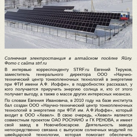
Солнечная электростанция в алтайском посёлке Яйлу.
Фото с сайта strf.ru
В интервью корреспонденту STRF.ru Евгений Теруков,
заместитель генерального директора ООО «Научно-
технический центр тонкопленочных технологий в энергетике
при ФТИ имени А.Ф. Иоффе», в подробностях рассказал, у
кого получается приручить энергию солнца и, кто от этого
получает выгоду, а также о массе других интересных нюансах.
По словам Евгения Ивановича, в 2010 году на базе института
бал создан ООО «Научно-технический центр тонкопленочных
технологий в энергетике при ФТИ им. А.Ф.Иоффе», который
входит в ООО «Хевел». В свою очередь, «Хевел» является
совместным проектом ОАО РОСНАНО и ГК РЕНОВА, и имеет
свой завод в Новочебоксарске. Деятельность завода
непосредственно связана с выпуском солнечных модулей по
швейцарской технологии, которая помогает обеспечить