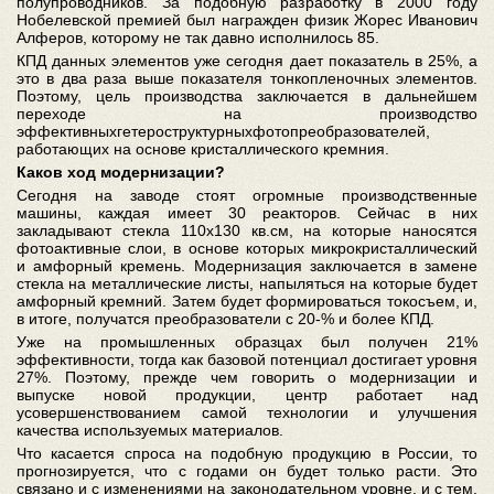
полупроводников. За подобную разработку в 2000 году
Нобелевской премией был награжден физик Жорес Иванович
Алферов, которому не так давно исполнилось 85.
КПД данных элементов уже сегодня дает показатель в 25%, а
это в два раза выше показателя тонкопленочных элементов.
Поэтому, цель производства заключается в дальнейшем
переходе на производство
эффективныхгетероструктурныхфотопреобразователей,
работающих на основе кристаллического кремния.
Каков ход модернизации?
Сегодня на заводе стоят огромные производственные
машины, каждая имеет 30 реакторов. Сейчас в них
закладывают стекла 110х130 кв.см, на которые наносятся
фотоактивные слои, в основе которых микрокристаллический
и амфорный кремень. Модернизация заключается в замене
стекла на металлические листы, напыляться на которые будет
амфорный кремний. Затем будет формироваться токосъем, и,
в итоге, получатся преобразователи с 20-% и более КПД.
Уже на промышленных образцах был получен 21%
эффективности, тогда как базовой потенциал достигает уровня
27%. Поэтому, прежде чем говорить о модернизации и
выпуске новой продукции, центр работает над
усовершенствованием самой технологии и улучшения
качества используемых материалов.
Что касается спроса на подобную продукцию в России, то
прогнозируется, что с годами он будет только расти. Это
связано и с изменениями на законодательном уровне, и с тем,