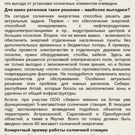
что выгода от установки солнечных элементов очевидна.
Для каких регионов такое решение – наиболее выгодное?
На сегодня солнечная энергетика способна решить две
актуальные задачи. Первое – это обеспечение энергией,
способной конкурировать с нефтепродуктами,
гидроэлектростанциями и пр., индустриальных центров и
больших поселков. Второе, что не менее важно, - возможность
обеспечить энергией отдаленные населенные пункты без
дополнительных временных и бюджетных потерь. К примеру,
чтобы провести электричество в отдаленную деревню или
поселок, нужно оборудование, столбы, кабеля. Здесь же
проблема решается установкой электрического поля, которое
не только выгодно с экономической точки зрения, но и более
надежно, поскольку «поле» способно противостоять внешним
повреждающим факторам. Не понадобится привлекать массу
специалистов для обслуживания. Особенно актуально
решение этих проблем для южных регионов, Сибири,
республики Алтай, которые богаты на экологические зоны и
удалены от общей инфраструктуры.
Кстати, при участии ООО «Хевел» именно на Алтае уже
функционирует 5-мегаваттная солнечная станция. В текущем
году запланировано возведение подобных объектов на
территориях Астраханской, Саратовской и Оренбургской
областей, а также в Якутии. Всего по плану должно быть
введено около 60 мегаватт солнечной энергетики.
Конкретный пример работы солнечной станции