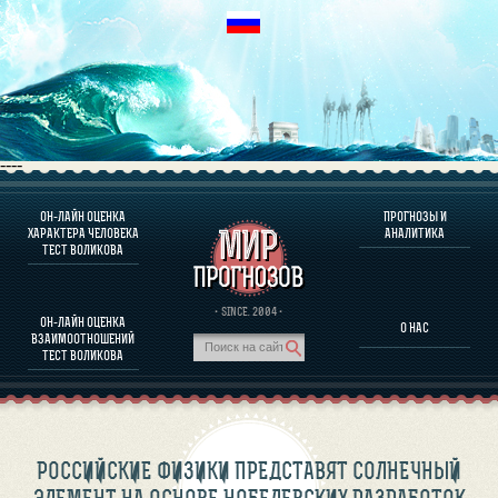
----
ОН-ЛАЙН ОЦЕНКА
ПРОГНОЗЫ И
О ПРОГРАММЕ
ХАРАКТЕРА ЧЕЛОВЕКА
АНАЛИТИКА
ТЕСТ ВОЛИКОВА
ОЦЕНКА ХАРАКТЕРA ЧЕЛОВЕКА
ОЦЕНКА ХАРАКТЕРА ВЫДАЮЩИХСЯ ЛИЧНОСТЕЙ
О ПРОГРАММЕ
· SINCE. 2004 ·
ОН-ЛАЙН ОЦЕНКА
О НАС
ТЕСТ НА СОВМЕСТИМОСТЬ ВОЛИКОВА
ВЗАИМООТНОШЕНИЙ
ПРОГНОЗЫ И АНАЛИТИКА
ТЕСТ ВОЛИКОВА
РОССИЙСКИЕ ФИЗИКИ ПРЕДСТАВЯТ СОЛНЕЧНЫЙ