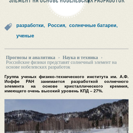
ЭЛЕМЕНТ НА ОСНОВЕ НОБЕЛЕВСКИХ РАЗРАБОТОК
разработки,
Россия,
солнечные батареи,
ученые
Прогнозы и аналитика
›
Наука и техника
›
Российские физики представят солнечный элемент на
основе нобелевских разработок
Группа ученых физико-технического института им. А.Ф.
Иоффе РАН занимается разработкой солнечного
элемента на основе кристаллического кремния,
имеющего очень высокий уровень КПД – 27%.