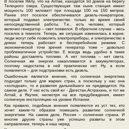
В поселке Яйлу, что на Алтае, находится 50 домов на берегу
Телецкого озера. Существующая там ныне станция имеет
мощность 100 киловатт при площади 100 на 150 метров.
Ранее этот поселок обеспечивался дизель-генератором,
который подавал электричество только во время своей
непосредственной работы. Т.е., есть человек, который
включил генератор – свет появился. В обратном случае – весь
поселок в темноте. Теперь же ситуация изменилась в корне:
люди могут себе позволить электроприборы, и электричество в
домах теперь работает в бесперебойном режиме. С
экономической точи зрения генератор тоже – довольно
проблематичное устройство. Е всегда ведь удобно в такие
районы доставлять топливо. А нет топлива – нет света.
Солнечная же энергия накапливается в аккумуляторах,
поэтому недостатка в ней практически нет. Ну, а если
появляется – для подстраховки есть дизель.
Ошибочным является мнение, что солнечная энергетика
подходит только для жарких стран, а поскольку у нас она
«холодная», то и развития дальнейшего не предвидится. На
самом деле. У нас есть свой юг - Дагестан,Астрахань, и тот же
Алтай, а Якутия, несмотря на все предубеждения, имеет
солнечную инсталляцию на уровне Испании.
Как правило, подобные мнения появляются из уст тех, кто
хочет каким-то образом помешать развитию солнечной
энергетики. На самом деле, Россия – солнечная страна. И
многие другие страны уже успешно развиты в этом
направлении, теперь и наш черед.