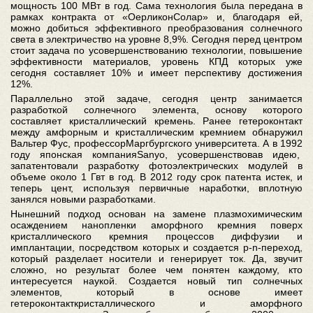
мощность 100 МВт в год. Сама технология была передана в
рамках контракта от «ОерликонСолар» и, благодаря ей,
можно добиться эффективного преобразования солнечного
света в электричество на уровне 8,9%. Сегодня перед центром
стоит задача по усовершенствованию технологии, повышение
эффективности материалов, уровень КПД которых уже
сегодня составляет 10% и имеет перспективу достижения
12%.
Параллельно этой задаче, сегодня центр занимается
разработкой солнечного элемента, основу которого
составляет кристаллический кремень. Ранее гетероконтакт
между амфорным и кристаллическим кремнием обнаружил
Вальтер Фус, профессорМаргбургского университета. А в 1992
году японская компанияSanyo, усовершенствовав идею,
запатентовали разработку фотоэлектрических модулей в
объеме около 1 Гвт в год. В 2012 году срок патента истек, и
теперь цент, используя первичные наработки, вплотную
занялся новыми разработками.
Нынешний подход основан на замене плазмохимическим
осаждением нанопленки аморфного кремния поверх
кристаллического кремния процессов диффузии и
имплантации, посредством которых и создается p-n-переход,
который разделает носители и генерирует ток. Да, звучит
сложно, но результат более чем понятен каждому, кто
интересуется наукой. Создается новый тип солнечных
элементов, который в основе имеет
гетероконтакткристаллического и аморфного