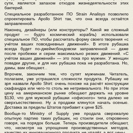
сути, является запахом отходов жизнедеятельности этих
бактерий.
Специальное разработанное ПО Strain Analisys позволило
спроектировать Apollo Shirt так, что она всегда остаётся
заправленной.
Наконец, дизайнеры (или конструкторы? Какой же сложный
продукт — будто космический корабль) использовали
специальное ПО, чтобы рассчитать форму своего творения «с
учётом ваших повседневных движений». В итоге рубашка
всегда будет по-джеймсбондовски заправленной — даже
после пробежки и серии максимально резких движений. «С
учётом ваших движений» — это пока про мужчин. У женщин
повадки другие, и для них рубашка пока не разработана. Но,
дамы, вам обещают...
Впрочем, закончим тем, что сулят мужчинам. Читатель,
полагаем, уже устрашился сложности продукта. Рубашку не
зря назвали Apollo Shirt: очень похоже на расчёт конструкции
скафандра или чего-то столь же нетривиального. Но при этом
цену на американском рынке обещают держать на уровне
$130, что для мужской рубашки «офисного» типа далеко не
сверхъестественно. Ну а продажи клянутся начать осенью.
Доставка за пределы Штатов прибавит к цене $25.
Вообще-то Ministry of Supply уже продала сверхмалую
опытную партию таких рубашек, но стоили они, откровенно
говоря, на порядок больше. Теперь производители обещают,
что, несмотря на упрощение производственных методов,
качество их инновационного продукта не упадёт, а вот цены...