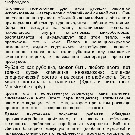
скафандров.
Ключевой технологией для такой рубашки является
использование «материалов с облегчённой сменой фаз». Они
нанесены на поверхность обычной хлопчатобумажной ткани и
при нормальной температуре находятся в твёрдом состоянии.
Когда вы выходите на улицу, органическое вещество,
находящееся внутри напыляемых микробугорков,
расплавляется и аккумулирует при этом тепло, «не
пропуская» его к коже. Попав в кондиционируемое
помещение, жидкое содержимое микробугорков твердеет,
постепенно отдавая тепло ткани рубашки и телу: тем самым
смягчается переход к пониженной температуре, чреватый
простудой.
Рубашка как рубашка, может быть любого цвета, вот
только сухая химчистка невозможна: слишком
специфический состав и высокая теплоёмкость. Зато
можно постирать в машинке. (Здесь и ниже фото
Ministry of Supply.)
Кроме того, в естественную хлопковую ткань вплетены
синтетические нити (всего пара процентов), впитывающие
влагу и отводящие её от тела, которое при таком раскладе
просто не может — совершенно верно — вспотеть.
Далее: внутреннее покрытие рубашки обладает
противомикробным действием, а в ткань в небольших
количествах добавлены серебряные микронити. Всё это
убивает бактерию, живущую в поте (особенно мужском) и
придающую ему столь специфический «аромат», который, по