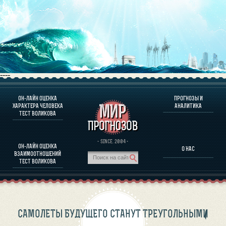
----
ОН-ЛАЙН ОЦЕНКА
ПРОГНОЗЫ И
О ПРОГРАММЕ
ХАРАКТЕРА ЧЕЛОВЕКА
АНАЛИТИКА
ТЕСТ ВОЛИКОВА
ОЦЕНКА ХАРАКТЕРA ЧЕЛОВЕКА
ОЦЕНКА ХАРАКТЕРА ВЫДАЮЩИХСЯ ЛИЧНОСТЕЙ
О ПРОГРАММЕ
· SINCE. 2004 ·
ОН-ЛАЙН ОЦЕНКА
О НАС
ТЕСТ НА СОВМЕСТИМОСТЬ ВОЛИКОВА
ВЗАИМООТНОШЕНИЙ
ПРОГНОЗЫ И АНАЛИТИКА
ТЕСТ ВОЛИКОВА
САМОЛЕТЫ БУДУЩЕГО СТАНУТ ТРЕУГОЛЬНЫМИ