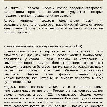
Вашингтон, 9 августа. NASA и Boeing продемонстрировали
работающий прототип «самолета будущего», который
предназначен для гражданских перевозок.
Авторы концепции создали кардинально новый тип
воздушного судна. Внешне этот пассажирский самолет имеет
треугольную форму за счет широких и не таких плоских, как
раньше, крыльев.
Испытательный полет инновационного самолета (NASA)
Крылья сместились в верхнюю часть фюзеляжа, стали
значительно шире, начинаясь в носовой части и заканчиваясь
практически у хвоста. С такой формой, заимствованной у
самолетов-шпионов, самолет более эффективно «врезается»
в воздух и двигается быстрее при меньших затратах топлива и
делает это гораздо тише, чем обычные пассажирские
самолеты. Однако такая форма лишает судно
иллюминаторов, без которых не мыслят перелета многие
путешественники.
Модель носит название X-48C, и в настоящее время
изготовлен лишь ее прототип. Размах его крыльев составляет
около 7 метров, а вес – 227 килограммов. Модель может
находиться в воздухе на протяжении 35 минут с достижением
максимальной высоты в 3,5 тыс. метров. Полноценная модель
этого самолета будет на 92% больше – размах ее крыльев