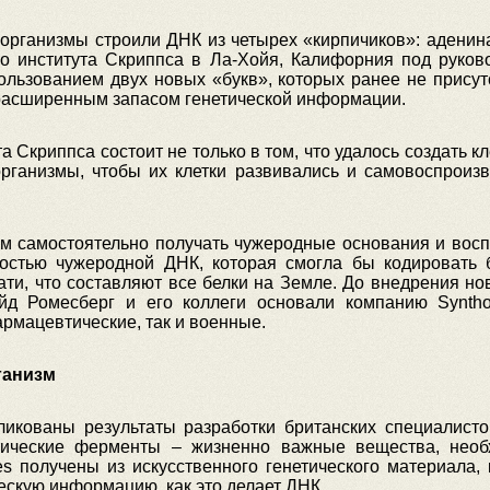
ганизмы строили ДНК из четырех «кирпичиков»: аденина (
ого института Скриппса в Ла-Хойя, Калифорния под руко
пользованием двух новых «букв», которых ранее не присут
расширенным запасом генетической информации.
та Скриппса состоит не только в том, что удалось создать 
организмы, чтобы их клетки развивались и самовоспроизв
зм самостоятельно получать чужеродные основания и вос
остью чужеродной ДНК, которая смогла бы кодировать
ти, что составляют все белки на Земле. До внедрения но
ойд Ромесберг и его коллеги основали компанию Syntho
рмацевтические, так и военные.
ганизм
икованы результаты разработки британских специалисто
етические ферменты – жизненно важные вещества, нео
 получены из искусственного генетического материала, 
ескую информацию, как это делает ДНК.