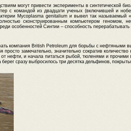
ствиям могут привести эксперименты в синтетической биол
нтер с командой из двадцати ученых (включившей и нобе
ктерии Mycoplasma genitalium и вывел так называемый
полностью сконструированным компьютером геномом, н
реди особенностей Синтии – способность перерабатывать
вать компания British Petroleum для борьбы с нефтяными
бя просто замечательно, значительно сократив количество
ь от нефти, и начала питаться рыбой, тюленями и прочими
а берег сразу выбросилось три десятка дельфинов, покрыт