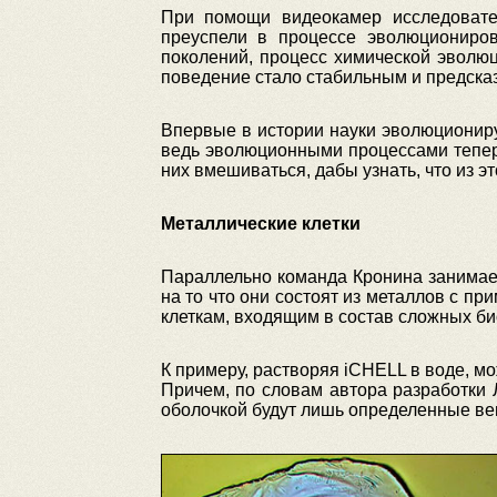
При помощи видеокамер исследовате
преуспели в процессе эволюциониро
поколений, процесс химической эволю
поведение стало стабильным и предска
Впервые в истории науки эволюциониру
ведь эволюционными процессами теперь
них вмешиваться, дабы узнать, что из э
Металлические клетки
Параллельно команда Кронина занимаетс
на то что они состоят из металлов с 
клеткам, входящим в состав сложных би
К примеру, растворяя iCHELL в воде, м
Причем, по словам автора разработки 
оболочкой будут лишь определенные ве