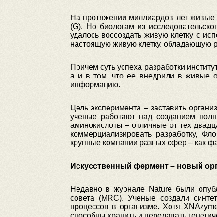
На протяжении миллиардов лет живые ор
(G). Но биологам из исследовательск
удалось воссоздать живую клетку с ис
настоящую живую клетку, обладающую 
Причем суть успеха разработки институ
а и в том, что ее внедрили в живые 
информацию.
Цель эксперимента – заставить органи
ученые работают над созданием полн
аминокислоты – отличные от тех двадца
коммерциализировать разработку, Фл
крупные компании разных сфер – как фа
Искусственный фермент – новый ор
Недавно в журнале Nature были опубл
совета (MRC). Ученые создали синт
процессов в организме. Хотя XNAzymes
способны хранить и передавать генетич