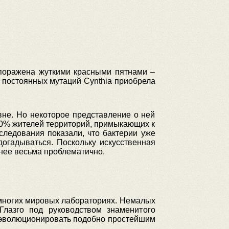
 поражена жуткими красными пятнами –
е постоянных мутаций Cynthia приобрела
не. Но некоторое представление о ней
40% жителей территорий, примыкающих к
следования показали, что бактерии уже
догадываться. Поскольку искусственная
 нее весьма проблематично.
 многих мировых лабораториях. Немалых
Глазго под руководством знаменитого
й эволюционировать подобно простейшим