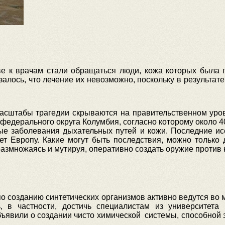
ве к врачам стали обращаться люди, кожа которых была
алось, что лечение их невозможно, поскольку в результат
асштабы трагедии скрываются на правительственном уров
 федерального округа Колумбия, согласно которому около 
ые заболевания дыхательных путей и кожи. Последние ис
т Европу. Какие могут быть последствия, можно только 
размножаясь и мутируя, оперативно создать оружие против
по созданию синтетических организмов активно ведутся во
, в частности, достичь специалистам из университета 
бъявили о создании чисто химической системы, способно