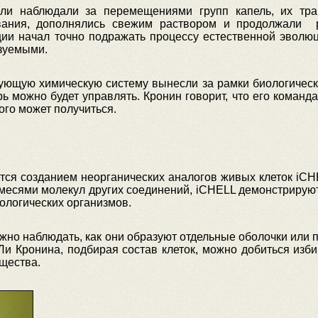
ли наблюдали за перемещениями групп капель, их тра
вания, дополнялись свежим раствором и продолжали 
ции начал точно подражать процессу естественной эволю
зуемыми.
ющую химическую систему вынесли за рамки биологическо
 можно будет управлять. Кронин говорит, что его команда
того может получиться.
я созданием неорганических аналогов живых клеток iCHEL
примесями молекул других соединений, iCHELL демонстрир
ологических организмов.
ожно наблюдать, как они образуют отдельные оболочки или 
Ли Кронина, подбирая состав клеток, можно добиться изби
щества.