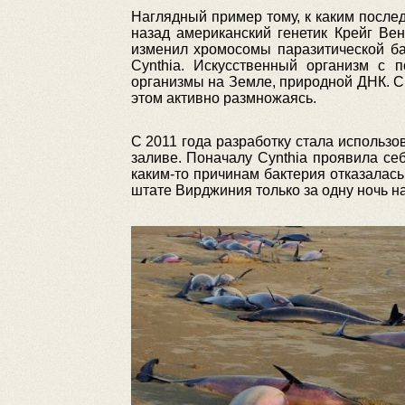
Наглядный пример тому, к каким послед
назад американский генетик Крейг Ве
изменил хромосомы паразитической ба
Cynthia. Искусственный организм с 
организмы на Земле, природной ДНК. С
этом активно размножаясь.
С 2011 года разработку стала использо
заливе. Поначалу Cynthia проявила се
каким-то причинам бактерия отказалас
штате Вирджиния только за одну ночь н