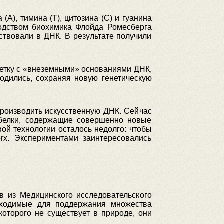
А), тимина (Т), цитозина (С) и гуанина
водством биохимика Флойда Ромесберга
ствовали в ДНК. В результате получили
клетку с «внеземными» основаниями ДНК,
одились, сохраняя новую генетическую
производить искусственную ДНК. Сейчас
 белки, содержащие совершенно новые
вой технологии осталось недолго: чтобы
rx. Экспериментами заинтересовались
в из Медицинского исследовательского
бходимые для поддержания множества
которого не существует в природе, они