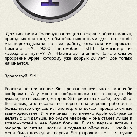
Десятилетиями Голливуд воплощал на экране образы машин,
пригодных для того, чтобы общаться с ними, для того, чтобы
мы перекладывали на них работу, отдавали им приказы.
Помните HAL 9000, автомобиль KITT, Компьютер из
«Звездного пути»? А «Навигатор знаний», блистательное
прозрение Apple, которому уже добрых 20 лет? Все только
начинается.
Здравствуй, Siri.
Реакция на появление Siri превзошла все, что я мог себе
вообразить. А у меня с воображением все в порядке. Не
думаю, что внимание, которое Siri привлекла к себе, случайно.
Во-первых, это весело, во-вторых, она хорошо работает в
большинстве случаев и, наконец, она делает проще сложные
взаимодействия. И я не знаю, что именно Apple собирается
делать с Siri дальше, но будьте уверены – она станет лучше и
возможностей у нее будет больше. Я сам первым встану в
очередь за пятым, шестым и седьмым айфонами – чтобы у
меня была последняя версия Siri (впрочем, нет – я лучше