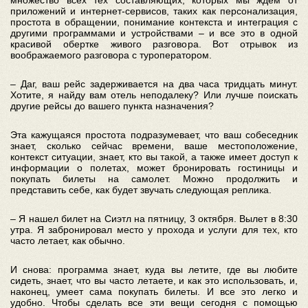
множество всех тех составляющих, которых мы ждем от
приложений и интернет-сервисов, таких как персонализация,
простота в обращении, понимание контекста и интеграция с
другими программами и устройствами – и все это в одной
красивой обертке живого разговора. Вот отрывок из
воображаемого разговора с туроператором.
– Даг, ваш рейс задерживается на два часа тридцать минут.
Хотите, я найду вам отель неподалеку? Или лучше поискать
другие рейсы до вашего пункта назначения?
Эта кажущаяся простота подразумевает, что ваш собеседник
знает, сколько сейчас времени, ваше местоположение,
контекст ситуации, знает, кто вы такой, а также имеет доступ к
информации о полетах, может бронировать гостиницы и
покупать билеты на самолет. Можно продолжить и
представить себе, как будет звучать следующая реплика.
– Я нашел билет на Сиэтл на пятницу, 3 октября. Вылет в 8:30
утра. Я забронировал место у прохода и услуги для тех, кто
часто летает, как обычно.
И снова: программа знает, куда вы летите, где вы любите
сидеть, знает, что вы часто летаете, и как это использовать, и,
наконец, умеет сама покупать билеты. И все это легко и
удобно. Чтобы сделать все эти вещи сегодня с помощью