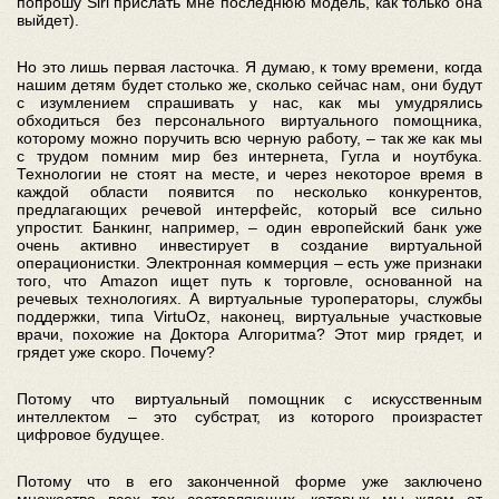
попрошу Siri прислать мне последнюю модель, как только она
выйдет).
Но это лишь первая ласточка. Я думаю, к тому времени, когда
нашим детям будет столько же, сколько сейчас нам, они будут
с изумлением спрашивать у нас, как мы умудрялись
обходиться без персонального виртуального помощника,
которому можно поручить всю черную работу, – так же как мы
с трудом помним мир без интернета, Гугла и ноутбука.
Технологии не стоят на месте, и через некоторое время в
каждой области появится по несколько конкурентов,
предлагающих речевой интерфейс, который все сильно
упростит. Банкинг, например, – один европейский банк уже
очень активно инвестирует в создание виртуальной
операционистки. Электронная коммерция – есть уже признаки
того, что Amazon ищет путь к торговле, основанной на
речевых технологиях. А виртуальные туроператоры, службы
поддержки, типа VirtuOz, наконец, виртуальные участковые
врачи, похожие на Доктора Алгоритма? Этот мир грядет, и
грядет уже скоро. Почему?
Потому что виртуальный помощник с искусственным
интеллектом – это субстрат, из которого произрастет
цифровое будущее.
Потому что в его законченной форме уже заключено