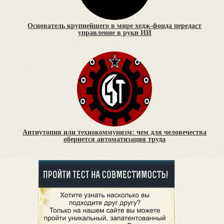
Основатель крупнейшего в мире хедж-фонда передаст
управление в руки ИИ
Антиутопия или технокоммунизм: чем для человечества
обернется автоматизация труда