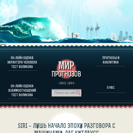
----
ОН-ЛАЙН ОЦЕНКА
ПРОГНОЗЫ И
О ПРОГРАММЕ
ХАРАКТЕРА ЧЕЛОВЕКА
АНАЛИТИКА
ТЕСТ ВОЛИКОВА
ОЦЕНКА ХАРАКТЕРA ЧЕЛОВЕКА
ОЦЕНКА ХАРАКТЕРА ВЫДАЮЩИХСЯ ЛИЧНОСТЕЙ
О ПРОГРАММЕ
· SINCE. 2004 ·
ОН-ЛАЙН ОЦЕНКА
О НАС
ТЕСТ НА СОВМЕСТИМОСТЬ ВОЛИКОВА
ВЗАИМООТНОШЕНИЙ
ПРОГНОЗЫ И АНАЛИТИКА
ТЕСТ ВОЛИКОВА
SIRI – ЛИШЬ НАЧАЛО ЭПОХИ РАЗГОВОРА С