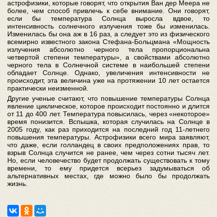
астрофизики, которые говорят, что открытия Ван дер Меера не
более, чем способ привлечь к себе внимание. Они говорят,
если бы температура Солнца выросла вдвое, то
интенсивность солнечного излучения тоже бы изменилась.
Изменилась бы она аж в 16 раз, а следует это из физического
всемирно известного закона Стефана-Больцмана «Мощность
излучения абсолютно черного тела пропорциональна
четвертой степени температуры», а свойствами абсолютно
черного тела в Солнечной системе в наибольшей степени
обладает Солнце. Однако, увеличения интенсивности не
происходит, эта величина уже на протяжении 10 лет остается
практически неизменной.
Другие ученые считают, что повышение температуры Солнца
явление циклическое, которое происходит постоянно и длится
от 11 до 400 лет. Температура повысилась, через «некоторое»
время понизится. Вспышка, которая случилась на Солнце в
2005 году, как раз приходится на последний год 11-летнего
повышения температуры. Астрофизики всего мира заявляют,
что даже, если голландец в своих предположениях прав, то
взрыв Солнца случится не ранее, чем через сотни тысяч лет.
Но, если человечество будет продолжать существовать к тому
времени, то ему придется всерьез задумываться об
альтернативных местах, где можно было бы продолжать
жизнь.