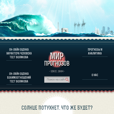
----
ОН-ЛАЙН ОЦЕНКА
ПРОГНОЗЫ И
О ПРОГРАММЕ
ХАРАКТЕРА ЧЕЛОВЕКА
АНАЛИТИКА
ТЕСТ ВОЛИКОВА
ОЦЕНКА ХАРАКТЕРA ЧЕЛОВЕКА
ОЦЕНКА ХАРАКТЕРА ВЫДАЮЩИХСЯ ЛИЧНОСТЕЙ
О ПРОГРАММЕ
· SINCE. 2004 ·
ОН-ЛАЙН ОЦЕНКА
О НАС
ТЕСТ НА СОВМЕСТИМОСТЬ ВОЛИКОВА
ВЗАИМООТНОШЕНИЙ
ПРОГНОЗЫ И АНАЛИТИКА
ТЕСТ ВОЛИКОВА
СОЛНЦЕ ПОТУХНЕТ. ЧТО ЖЕ БУДЕТ?