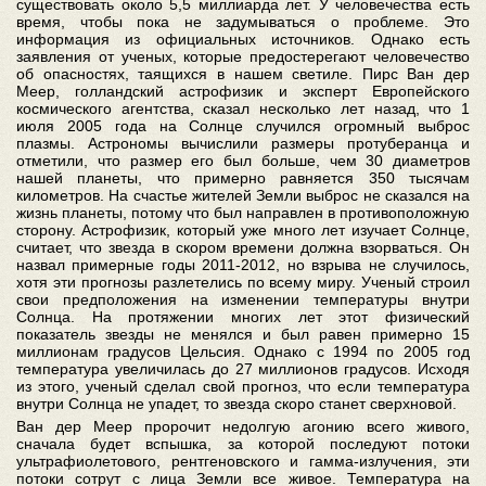
существовать около 5,5 миллиарда лет. У человечества есть
время, чтобы пока не задумываться о проблеме. Это
информация из официальных источников. Однако есть
заявления от ученых, которые предостерегают человечество
об опасностях, таящихся в нашем светиле. Пирс Ван дер
Меер, голландский астрофизик и эксперт Европейского
космического агентства, сказал несколько лет назад, что 1
июля 2005 года на Солнце случился огромный выброс
плазмы. Астрономы вычислили размеры протуберанца и
отметили, что размер его был больше, чем 30 диаметров
нашей планеты, что примерно равняется 350 тысячам
километров. На счастье жителей Земли выброс не сказался на
жизнь планеты, потому что был направлен в противоположную
сторону. Астрофизик, который уже много лет изучает Солнце,
считает, что звезда в скором времени должна взорваться. Он
назвал примерные годы 2011-2012, но взрыва не случилось,
хотя эти прогнозы разлетелись по всему миру. Ученый строил
свои предположения на изменении температуры внутри
Солнца. На протяжении многих лет этот физический
показатель звезды не менялся и был равен примерно 15
миллионам градусов Цельсия. Однако с 1994 по 2005 год
температура увеличилась до 27 миллионов градусов. Исходя
из этого, ученый сделал свой прогноз, что если температура
внутри Солнца не упадет, то звезда скоро станет сверхновой.
Ван дер Меер пророчит недолгую агонию всего живого,
сначала будет вспышка, за которой последуют потоки
ультрафиолетового, рентгеновского и гамма-излучения, эти
потоки сотрут с лица Земли все живое. Температура на