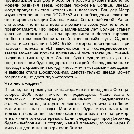
предсказывал Ван дер Меер. Они рассматривают изменение
модели развития звезд, которые похожи на Солнце. Звезды
могут пропустить этап «старения» и погаснуть. Ван дер Меер
изучал скопление звезд NGC 6752 и его наблюдения показали,
что теория эволюции Солнца может быть ошибочной. Ранее
считалось, что ничего нового в развитие звезд уже не внести,
предполагается, что через 5 миллиардов лет Солнце станет
красным гигантом, а затем превратится в белого карлика,
чтобы потом возобновить свой «жизненный» путь. Однако
после исследования NGC 6752, которое проводилось при
помощи телескопа VLT, выяснилось, что «солнцеподобная»
звезда может не пройти признанный путь эволюции. Ученый
выдвигает гипотезу, что Солнце будет существовать до тех
пор, пока в нем будет содержаться натрий. Исследовали стали
проводить сравнения между «новыми» и «старыми» звездами,
и выводы стали шокирующими, действительно звезда может
взорваться, не достигнув «старости».
Что нас ожидает?
В последнее время ученых настораживает поведение Солнца,
выброс 2005 года ничего не предвещало. Чаще всего о
гигантских протуберанцах начинают предупреждать
солнечные пятна, которые являются следствием колебания
магнитного поля звезды. Магнитные бури могут влиять не
только на состояние человеческого организма, но, например,
и на линии электропередач. Если следующий протуберанец
будет «выброшен» в сторону нашей планеты, то уже через 8
минут он достигнет поверхности Земли!