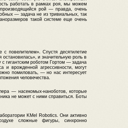
ность работать в рамках роя, мы можем
оспроизводящийся рой — правда, очень
обных — задача не из тривиальных, так
наноразмеров такой системе еще очень
е с повелителем». Спустя десятилетие
я остановилась», и значительную роль в
 с гигантским роботом Гортом — задача
са и врожденной агрессивности, могут
можно помиловать, — но нас интересует
чтожения человечества.
слера — насекомых-наноботов, которые
хника не может с ними справиться. Боты
боратории KMel Robotics. Они активно
оздухе сложные фигуры, синхронно