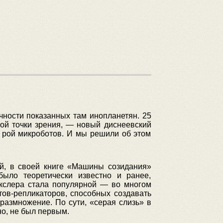
чности показанных там инопланетян. 25
ой точки зрения, — новый диснеевский
о рой микроботов. И мы решили об этом
ий, в своей книге «Машины созидания»
было теоретически известно и ранее,
екслера стала популярной — во многом
ов-репликаторов, способных создавать
азмножение. По сути, «серая слизь» в
о, не был первым.