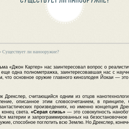
›
Существует ли нанооружие?
ьма «Джон Картер» нас заинтересовал вопрос о реалисти
а еще одна полнометражка, заинтересовавшая нас с научн
м, что основное оружие главного кинозлодея Йокаи — эт
к Дрекслер, считающийся одним из отцов нанотехнолог
ение, описанное этим словосочетанием, в принципе, 
фантастических произведениях, но именно концепция Др
к конец света.
«Серая слизь»
— это совокупность нанобот
ся материи и запрограммированных на безостановочное р
жие, способное поглотить всю Землю. Но Дрекслер, конечн