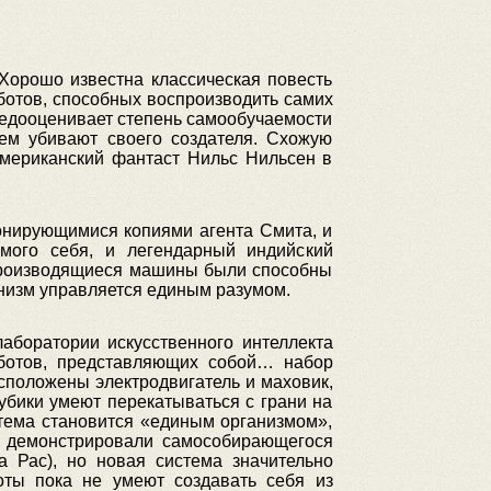
Хорошо известна классическая повесть
ботов, способных воспроизводить самих
 недооценивает степень самообучаемости
ем убивают своего создателя. Схожую
мериканский фантаст Нильс Нильсен в
онирующимися копиями агента Смита, и
мого себя, и легендарный индийский
спроизводящиеся машины были способны
анизм управляется единым разумом.
аборатории искусственного интеллекта
оботов, представляющих собой… набор
асположены электродвигатель и маховик,
кубики умеют перекатываться с грани на
истема становится «единым организмом»,
же демонстрировали самособирающегося
а Рас), но новая система значительно
ты пока не умеют создавать себя из