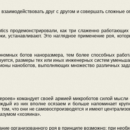
 взаимодействовать друг с другом и совершать сложные о
tics продемонстрировали, как три слаженно работающих 
орки, устанавливают. Это наглядное применение роя, кот
ономных ботов наноразмера, тем более способных работат
уется, размеры тех или иных инженерных систем уменьшаю
лионы наноботов, выполняющих множество различных зада
героев» командует своей армией микроботов силой мысли
аждый из них вполне осязаем и больше напоминает крупн
в том, что они не самовоспроизводятся и имеют централизо
разумом «хозяина».
ание организованного роя в принципе возможно; при необх