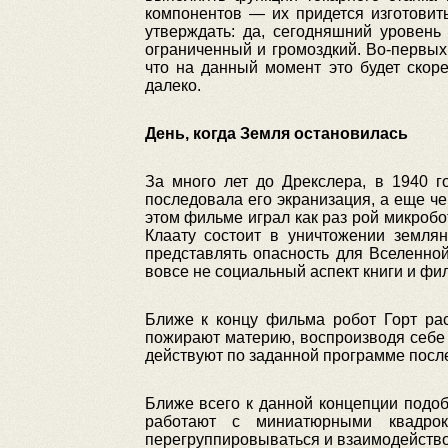
компонентов — их придется изготовить
утверждать: да, сегодняшний уровень
ограниченный и громоздкий. Во-первых
что на данный момент это будет скор
далеко.
День, когда Земля остановилась
За много лет до Дрекслера, в 1940 г
последовала его экранизация, а еще че
этом фильме играл как раз рой микроб
Клаату состоит в уничтожении землян
представлять опасность для Вселенной
вовсе не социальный аспект книги и фи
Ближе к концу фильма робот Горт рас
пожирают материю, воспроизводя себе п
действуют по заданной программе после
Ближе всего к данной концепции подо
работают с миниатюрными квадрок
перегруппировываться и взаимодействов