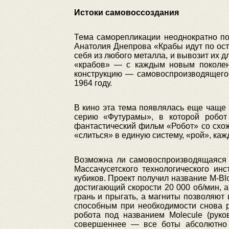
Истоки самовоссоздания
Тема саморепликации неоднократно по
Анатолия Днепрова «Крабы идут по ост
себя из любого металла, и вывозит их 
«крабов» — с каждым новым поколени
конструкцию — самовоспроизводящего
1964 году.
В кино эта тема появлялась еще чаще
серию «Футурамы», в которой робот
фантастический фильм «Робот» со схо
«слиться» в единую систему, «рой», ка
Возможна ли самовоспроизводящаяся м
Массачусетского технологического и
кубиков. Проект получил название M-Bl
достигающий скорости 20 000 об/мин, а
грань и прыгать, а магниты позволяют 
способным при необходимости снова р
робота под названием Molecule (руко
совершеннее — все боты абсолютно 