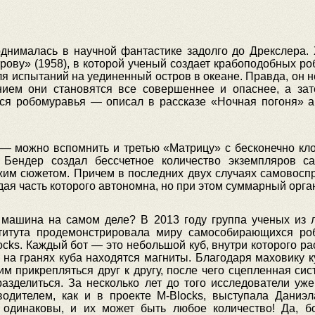
днималась в научной фантастике задолго до Дрекслера. 
рову» (1958), в которой ученый создает крабоподобных ро
для испытаний на уединенный остров в океане. Правда, он
ем они становятся все совершеннее и опаснее, а зат
ся робомуравья — описал в рассказе «Ночная погоня» а
 — можно вспомнить и третью «Матрицу» с бесконечно кл
 Бендер создал бессчетное количество экземпляров са
жим сюжетом. Причем в последних двух случаях самово
ждая часть которого автономна, но при этом суммарный орг
ашина на самом деле? В 2013 году группа ученых из л
нститута продемонстрировала миру самособирающихся р
ocks. Каждый бот — это небольшой куб, внутри которого р
 на гранях куба находятся магниты. Благодаря маховику 
им прикрепляться друг к другу, после чего сцепленная с
азделиться. За несколько лет до того исследователи у
водителем, как и в проекте M-Blocks, выступала Даниэл
одинаковы, и их может быть любое количество! Да, бо