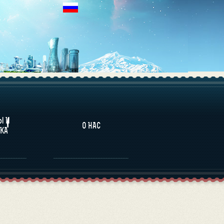
НАЛИТИКА
Ы И
О НАС
КА