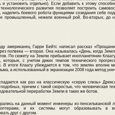
 и установить отдельно). Если добавить к этому способ
 технологического развития позволяет построить самов
, наделить боевого робота функциями созидания себе под
ее промышленный, нежели военный рой. Во-вторых, до 
оду американец Гарри Бейтс написал рассказ «Прощани
рез полвека — вторая. Она называлась «День, когда Земл
отов. По сюжету на Землю прибывает инопланетянин Клаату
, которые, с учетом диких темпов технического прогрес
. В итоге Клаату убеждается в том, что землян вполне 
льма, а использованный в экранизации 2008 года метод уни
падается как раз на классическую «серую слизь» Дрек
одобных, причем с такой скоростью, что человеческая те
довательной переработки Земли в таких же ботов.
брались на данный момент инженеры из пенсильванской ла
оптерами, и их системы могут образовывать в в
ать друг с другом.