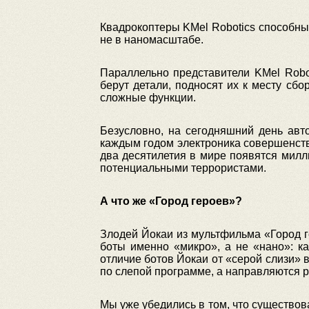
Квадрокоптеры KMel Robotics способны
не в наномасштабе.
Параллельно представители KMel Robo
берут детали, подносят их к месту сб
сложные функции.
Безусловно, на сегодняшний день авт
каждым годом электроника совершенств
два десятилетия в мире появятся мил
потенциальными террористами.
А что же «Город героев»?
Злодей Йокаи из мультфильма «Город 
боты именно «микро», а не «нано»: к
отличие ботов Йокаи от «серой слизи» 
по слепой программе, а направляются 
Мы уже убедились в том, что существов