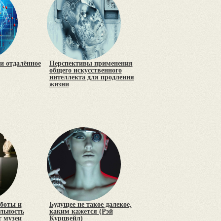
и отдалённое
Перспективы применения
общего искусственного
интеллекта для продления
жизни
оботы и
Будущее не такое далекое,
льность
каким кажется (Рэй
 музеи
Курцвейл)