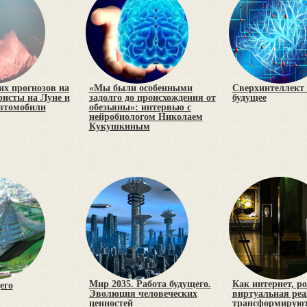
х прогнозов на
«Мы были особенными
Сверхинтеллект 
уристы на Луне и
задолго до происхождения от
будущее
втомобили
обезьяны»: интервью с
нейробиологом Николаем
Кукушкиным
Мир 2035. Работа будущего.
Как интернет, р
его
Эволюция человеческих
виртуальная реа
ценностей
трансформируют