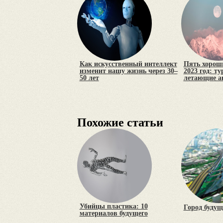
Как искусственный интеллект
Пять хороши
изменит нашу жизнь через 30–
2023 год: т
50 лет
летающие а
Похожие статьи
Убийцы пластика: 10
Город будущ
материалов будущего