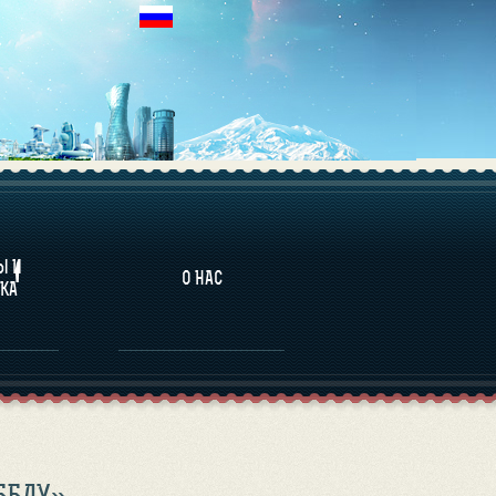
НАЛИТИКА
Ы И
О НАС
КА
ББЛУ»