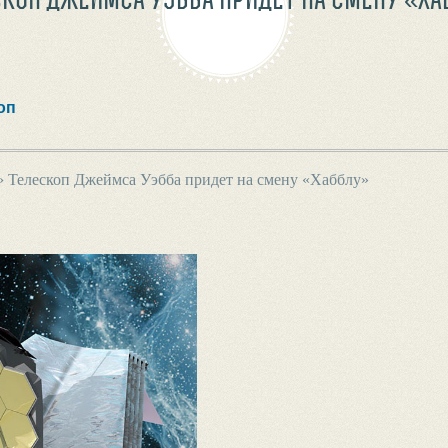
оп
›
Телескоп Джеймса Уэбба придет на смену «Хабблу»