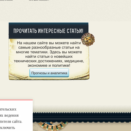
ательских
ях ведения
ителя сайта.
тключить