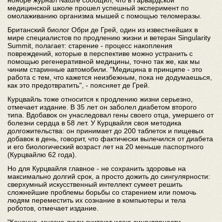
ноябре журнал Nature сообщил, что в Гарвардской
медицинской школе прошел успешный эксперимент по
омолаживанию организма мышей с помощью теломеразы.
Британский биолог Обри де Грей, один из известнейших в
мире специалистов по продлению жизни и ветеран Singularity
Summit, полагает: старение - процесс накопления
повреждений, которые в перспективе можно устранить с
помощью регенеративной медицины, точно так же, как мы
чиним старинные автомобили. "Медицина в принципе - это
работа с тем, что кажется неизбежным, пока не додумаешься,
как это предотвратить", - поясняет де Грей.
Курцвайль тоже относится к продлению жизни серьезно,
отмечает издание. В 35 лет он заболел диабетом второго
типа. Вдобавок он унаследовал гены своего отца, умершего от
болезни сердца в 58 лет. У Курцвайля своя методика
долгожительства: он принимает до 200 таблеток и пищевых
добавок в день, говорит, что фактически вылечился от диабета
и его биологический возраст лет на 20 меньше паспортного
(Курцвайлю 62 года).
Но для Курцвайля главное - не сохранить здоровье на
максимально долгий срок, а просто дожить до сингулярности:
сверхумный искусственный интеллект сумеет решить
сложнейшие проблемы борьбы со старением или помочь
людям переместить их сознание в компьютеры и тела
роботов, отмечает издание.