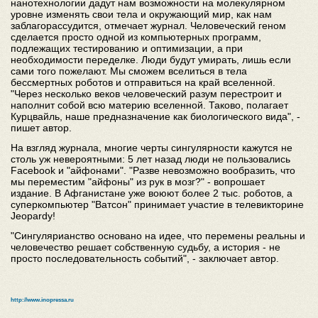
нанотехнологии дадут нам возможности на молекулярном
уровне изменять свои тела и окружающий мир, как нам
заблагорассудится, отмечает журнал. Человеческий геном
сделается просто одной из компьютерных программ,
подлежащих тестированию и оптимизации, а при
необходимости переделке. Люди будут умирать, лишь если
сами того пожелают. Мы сможем вселиться в тела
бессмертных роботов и отправиться на край вселенной.
"Через несколько веков человеческий разум перестроит и
наполнит собой всю материю вселенной. Таково, полагает
Курцвайль, наше предназначение как биологического вида", -
пишет автор.
На взгляд журнала, многие черты сингулярности кажутся не
столь уж невероятными: 5 лет назад люди не пользовались
Facebook и "айфонами". "Разве невозможно вообразить, что
мы переместим "айфоны" из рук в мозг?" - вопрошает
издание. В Афганистане уже воюют более 2 тыс. роботов, а
суперкомпьютер "Ватсон" принимает участие в телевикторине
Jeopardy!
"Сингулярианство основано на идее, что перемены реальны и
человечество решает собственную судьбу, а история - не
просто последовательность событий", - заключает автор.
http://www.inopressa.ru