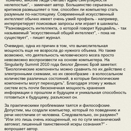
"Конечно, многие люди считают идею сингулярности
нелепостью", - замечает автор. Большинство серьезных
критиков размышляет о том, способен ли компьютер стать
разумным по-настоящему. Современный искусственный
интеллект обычно имеет очень узкий профиль - например,
интерпретирует поисковые запросы или играет в шахматы.
"Разновидность интеллекта, о которой говорит Курцвайль, - так
называемый "искусственный общий интеллект", - пока не
существует", - пишет журнал.
Очевидно, одна из причин в том, что вычислительная
мощность еще не возросла до нужного объема. Но также
возможно, что деятельность человеческого мозга просто
невозможно воспроизвести на основе компьютера. На
Singularity Summit 2010 года биолог Деннис Брэй заметил:
"Биологические компоненты можно сравнить по их действию с
электронными схемами, но их своеобразие - в колоссальном
количестве различных состояний, в которые биологические
компоненты могут переходить". Благодаря этому у живых
систем есть почти бесконечная мощность хранения
информации о прошлом и будущем и уникальная способность
готовиться к будущему, разъяснил он.
За практическими проблемами таятся и философские.
Допустим, мы создали компьютер, который по поведению и
речи неотличим от человека. Следовательно, он разумен?
"Или это лишь очень изощренный, но по сути механический
автомат, лишенный таинственной искры сознания?" -
вопрошает автор.