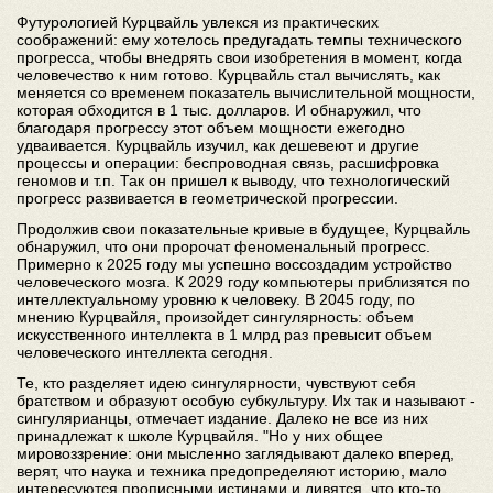
Футурологией Курцвайль увлекся из практических
соображений: ему хотелось предугадать темпы технического
прогресса, чтобы внедрять свои изобретения в момент, когда
человечество к ним готово. Курцвайль стал вычислять, как
меняется со временем показатель вычислительной мощности,
которая обходится в 1 тыс. долларов. И обнаружил, что
благодаря прогрессу этот объем мощности ежегодно
удваивается. Курцвайль изучил, как дешевеют и другие
процессы и операции: беспроводная связь, расшифровка
геномов и т.п. Так он пришел к выводу, что технологический
прогресс развивается в геометрической прогрессии.
Продолжив свои показательные кривые в будущее, Курцвайль
обнаружил, что они пророчат феноменальный прогресс.
Примерно к 2025 году мы успешно воссоздадим устройство
человеческого мозга. К 2029 году компьютеры приблизятся по
интеллектуальному уровню к человеку. В 2045 году, по
мнению Курцвайля, произойдет сингулярность: объем
искусственного интеллекта в 1 млрд раз превысит объем
человеческого интеллекта сегодня.
Те, кто разделяет идею сингулярности, чувствуют себя
братством и образуют особую субкультуру. Их так и называют -
сингулярианцы, отмечает издание. Далеко не все из них
принадлежат к школе Курцвайля. "Но у них общее
мировоззрение: они мысленно заглядывают далеко вперед,
верят, что наука и техника предопределяют историю, мало
интересуются прописными истинами и дивятся, что кто-то