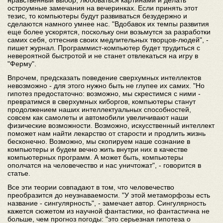
нравственный выбор, любоваться картинами и делать
остроумные замечания на вечеринках. Если принять этот
тезис, то компьютеры будут развиваться безудержно и
сделаются намного умнее нас. "Вдобавок их темпы развития
еще более ускорятся, поскольку они возьмутся за разработки
самих себя, оттеснив своих медлительных творцов-людей", -
пишет журнал. Программист-компьютер будет трудиться с
невероятной быстротой и не станет отвлекаться на игру в
"Ферму".
Впрочем, предсказать поведение сверхумных интеллектов
невозможно - для этого нужно быть не глупее их самих. "Но
гипотез предостаточно: возможно, мы скрестимся с ними -
превратимся в сверхумных киборгов, компьютеры станут
продолжением наших интеллектуальных способностей,
совсем как самолеты и автомобили увеличивают наши
физические возможности. Возможно, искусственный интеллект
поможет нам найти лекарство от старости и продлить жизнь
бесконечно. Возможно, мы скопируем наше сознание в
компьютеры и будем вечно жить внутри них в качестве
компьютерных программ. А может быть, компьютеры
ополчатся на человечество и нас уничтожат", - говорится в
статье.
Все эти теории совпадают в том, что человечество
преобразится до неузнаваемости. "У этой метаморфозы есть
название - сингулярность", - замечает автор. Сингулярность
кажется сюжетом из научной фантастики, но фантастична не
больше, чем прогноз погоды: "это серьезная гипотеза о