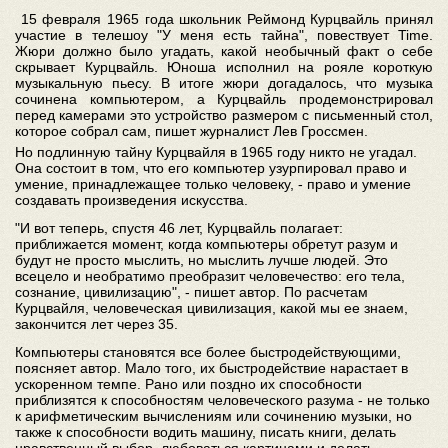
15 февраля 1965 года школьник Реймонд Курцвайль принял
участие в телешоу "У меня есть тайна", повествует Time.
Жюри должно было угадать, какой необычный факт о себе
скрывает Курцвайль. Юноша исполнил на рояле короткую
музыкальную пьесу. В итоге жюри догадалось, что музыка
сочинена компьютером, а Курцвайль продемонстрировал
перед камерами это устройство размером с письменный стол,
которое собрал сам, пишет журналист Лев Гроссмен.
Но подлинную тайну Курцвайля в 1965 году никто не угадал.
Она состоит в том, что его компьютер узурпировал право и
умение, принадлежащее только человеку, - право и умение
создавать произведения искусства.
"И вот теперь, спустя 46 лет, Курцвайль полагает:
приближается момент, когда компьютеры обретут разум и
будут не просто мыслить, но мыслить лучше людей. Это
всецело и необратимо преобразит человечество: его тела,
сознание, цивилизацию", - пишет автор. По расчетам
Курцвайля, человеческая цивилизация, какой мы ее знаем,
закончится лет через 35.
Компьютеры становятся все более быстродействующими,
поясняет автор. Мало того, их быстродействие нарастает в
ускоренном темпе. Рано или поздно их способности
приблизятся к способностям человеческого разума - не только
к арифметическим вычислениям или сочинению музыки, но
также к способности водить машину, писать книги, делать