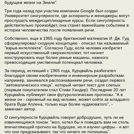
будущем жизни на Земле".
Три года назад при участии компании Google был создан
Университет сингулярности, где аспиранты и менеджеры могут
прослушать междисциплинарные курсы. Если сингулярность
действительно произойдет, она станет важнейшим событием в
истории человечества после появления речи.
Собственно, еще в 1965 году британский математик И. Дж. Гуд
сформулировал сходную концепцию - описал так называемый
"взрыв интеллекта". Согласно Гуду, если человек изобретет
первый искусственный сверхинтеллект, тот начнет
конструировать еще более умные машины, намного
превосходящие умственный потенциал человека.
За период, истекший с 1965 года, Курцвайль разбогател
благодаря своим изобретениям и инженерным разработкам:
например, занимался распознаванием речи, создал первого
"автоматического чтеца", который читает текст для слепых
(первым покупателем стал Стиви Уандер). Последние 20 лет
Курцвайль публикует свои футурологические прогнозы. "А в
жизни он - скромный на вид человек, может сойти за младшего
брата Вуди Аллена, только еще более чудаковатого", -
замечает автор.
О сингулярности Курцвайль говорит добродушно, чуть ли не
извиняющимся тоном: "мол, хотел бы я поведать вам не столь
впечатляющий прогноз на будущее, но я изучил цифры - и вот
что они предсказывают, так что ничего не попишешь".