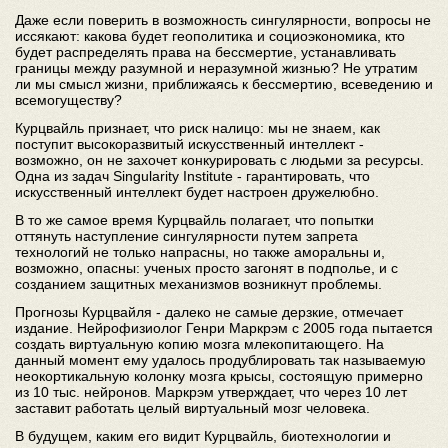
Даже если поверить в возможность сингулярности, вопросы не
иссякают: какова будет геополитика и социоэкономика, кто
будет распределять права на бессмертие, устанавливать
границы между разумной и неразумной жизнью? Не утратим
ли мы смысл жизни, приближаясь к бессмертию, всеведению и
всемогуществу?
Курцвайль признает, что риск налицо: мы не знаем, как
поступит высокоразвитый искусственный интеллект -
возможно, он не захочет конкурировать с людьми за ресурсы.
Одна из задач Singularity Institute - гарантировать, что
искусственный интеллект будет настроен дружелюбно.
В то же самое время Курцвайль полагает, что попытки
оттянуть наступление сингулярности путем запрета
технологий не только напрасны, но также аморальны и,
возможно, опасны: ученых просто загонят в подполье, и с
созданием защитных механизмов возникнут проблемы.
Прогнозы Курцвайля - далеко не самые дерзкие, отмечает
издание. Нейрофизиолог Генри Маркрэм с 2005 года пытается
создать виртуальную копию мозга млекопитающего. На
данный момент ему удалось продублировать так называемую
неокортикальную колонку мозга крысы, состоящую примерно
из 10 тыс. нейронов. Маркрэм утверждает, что через 10 лет
заставит работать целый виртуальный мозг человека.
В будущем, каким его видит Курцвайль, биотехнологии и