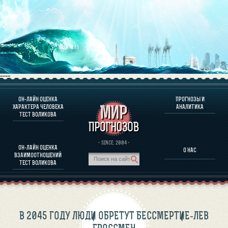
----
ОН-ЛАЙН ОЦЕНКА
ПРОГНОЗЫ И
О ПРОГРАММЕ
ХАРАКТЕРА ЧЕЛОВЕКА
АНАЛИТИКА
ТЕСТ ВОЛИКОВА
ОЦЕНКА ХАРАКТЕРA ЧЕЛОВЕКА
ОЦЕНКА ХАРАКТЕРА ВЫДАЮЩИХСЯ ЛИЧНОСТЕЙ
О ПРОГРАММЕ
· SINCE. 2004 ·
ОН-ЛАЙН ОЦЕНКА
О НАС
ТЕСТ НА СОВМЕСТИМОСТЬ ВОЛИКОВА
ВЗАИМООТНОШЕНИЙ
ПРОГНОЗЫ И АНАЛИТИКА
ТЕСТ ВОЛИКОВА
В 2045 ГОДУ ЛЮДИ ОБРЕТУТ БЕССМЕРТИЕ-ЛЕВ