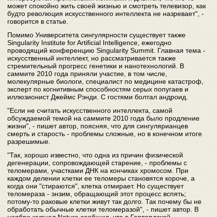
может спокойно жить своей жизнью и смотреть телевизор, как
будто революция искусственного интеллекта не назревает", -
говорится в статье.
Помимо Университета сингулярности существует также
Singularity Institute for Artificial Intelligence, ежегодно
проводящий конференцию Singularity Summit. Главная тема -
искусственный интеллект, но рассматривается также
стремительный прогресс генетики и нанотехнологий. В
саммите 2010 года приняли участие, в том числе,
молекулярные биологи, специалист по медицине катастроф,
эксперт по когнитивным способностям серых попугаев и
иллюзионист Джеймс Рэнди. С гостями болтал андроид.
"Если не считать искусственного интеллекта, самой
обсуждаемой темой на саммите 2010 года было продление
жизни", - пишет автор, поясняя, что для сингулярианцев
смерть и старость - проблемы сложные, но в конечном итоге
разрешимые.
"Так, хорошо известно, что одна из причин физической
дегенерации, сопровождающей старение, - проблемы с
теломерами, участками ДНК на кончиках хромосом. При
каждом делении клетки ее теломеры становятся короче, а
когда они "стираются", клетка отмирает. Но существует
теломераза - энзим, обращающий этот процесс вспять;
потому-то раковые клетки живут так долго. Так почему бы не
обработать обычные клетки теломеразой", - пишет автор. В