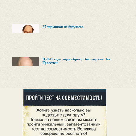
27 терминов из будущего
В 2045 году люди обретут бессмертие-Лев
Гроссмен