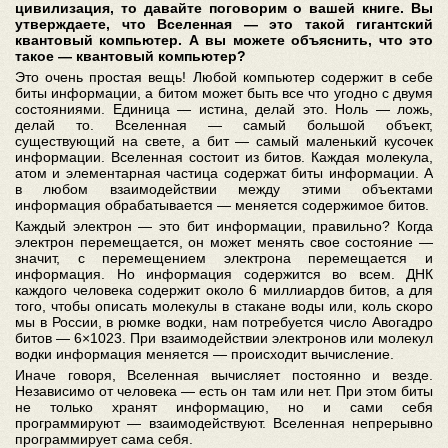
цивилизация, то давайте поговорим о вашей книге. Вы
утверждаете, что Вселенная — это такой гигантский
квантовый компьютер. А вы можете объяснить, что это
такое — квантовый компьютер?
Это очень простая вещь! Любой компьютер содержит в себе
биты информации, а битом может быть все что угодно с двумя
состояниями. Единица — истина, делай это. Ноль — ложь,
делай то. Вселенная — самый большой объект,
существующий на свете, а бит — самый маленький кусочек
информации. Вселенная состоит из битов. Каждая молекула,
атом и элементарная частица содержат биты информации. А
в любом взаимодействии между этими объектами
информация обрабатывается — меняется содержимое битов.
Каждый электрон — это бит информации, правильно? Когда
электрон перемещается, он может менять свое состояние —
значит, с перемещением электрона перемещается и
информация. Но информация содержится во всем. ДНК
каждого человека содержит около 6 миллиардов битов, а для
того, чтобы описать молекулы в стакане воды или, коль скоро
мы в России, в рюмке водки, нам потребуется число Авогадро
битов — 6×1023. При взаимодействии электронов или молекул
водки информация меняется — происходит вычисление.
Иначе говоря, Вселенная вычисляет постоянно и везде.
Независимо от человека — есть он там или нет. При этом биты
не только хранят информацию, но и сами себя
программируют — взаимодействуют. Вселенная непрерывно
программирует сама себя.