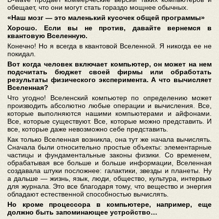
обещает, что они могут стать гораздо мощнее обычных.
«Наш мозг — это маленький кусочек общей программы»
Хорошо. Если вы не против, давайте вернемся в
квантовую Вселенную.
Конечно! Но я всегда в квантовой Вселенной. Я никогда ее не
покидал.
Вот когда человек включает компьютер, он может на нем
подсчитать бюджет своей фирмы или обработать
результаты физического эксперимента. А что вычисляет
Вселенная?
Что угодно! Вселенский компьютер по определению может
производить абсолютно любые операции и вычисления. Все,
которые выполняются нашими компьютерами и айфонами.
Все, которые существуют. Все, которые можно представить. И
все, которые даже невозможно себе представить.
Как только Вселенная возникла, она тут же начала вычислять.
Сначала были относительно простые объекты: элементарные
частицы и фундаментальные законы физики. Со временем,
обрабатывая все больше и больше информации, Вселенная
создавала штуки посложнее: галактики, звезды и планеты. Ну
а дальше — жизнь, язык, люди, общество, культура, интервью
для журнала. Это все благодаря тому, что вещество и энергия
обладают естественной способностью вычислять.
Но кроме процессора в компьютере, например, еще
должно быть запоминающее устройство…