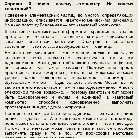
Хорошо. Я понял, почему компьютер. Но почему
квантовый?
Поведение элементарных частиц, во многом определяющих
информацию, описывается квантомеханическими законами.
Именно поэтому Вселенная — это квантовый компьютер.
В квантовых компьютерах информация хранится на уровне
протонов и электронов, поведение которых описывается
законами квантовой механики. Электрон в основном
состоянии — это ноль, а в возбужденном — единица.
Но квантовая механика — это странная штука, и здесь для
электрона вполне нормально находиться и там и там
одновременно. Никто, даже нобелевские лауреаты по физике,
не понимает, как такое возможно. Поэтому нам просто
придется с этим смириться, хоть и на макроскопическом
уровне такое совершенно невозможно. Например, с
футбольным мячом — будь вы хоть Лионель Месси, вы не
заставите его находиться и там и там одновременно. А вот с
электроном такое возможно, и поэтому квантовый бит может
быть одновременно и нулем, и единицей, а квантовый
компьютер способен одновременно выполнять
противоречащие друг другу инструкции.
Повторяю: в обычном бите либо единичка — сделай это, либо
нолик — сделай то. А в квантовом компьютере, к примеру,
ноль может означать три плюс один, а один — три плюс два.
Потому, что электрон может быть и там и там, он способен
выполнять сразу и то и то. Это происходит настолько