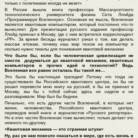
только с политиками иногда не везет»
В России вышла книга профессора Массачусетского
технологического университета физика Сета Ллойда
«Программируя Вселенную». Основная ее мысль: Вселенная
является квантовым компьютером, который постоянно что-то
вычисляет. Для презентации русского издания профессор
Ллойд приехал в Москву, где с ним встретился корреспондент
«РР». За время беседы журналист узнал о том, как делать
массаж атомам, почему наш мир похож на компьютер и
сколько нужно текилы для понимания квантовой механики
Что было бы, если бы человеческая цивилизация не
смогла додуматься до квантовой механики, квантовых
компьютеров и прочих идей и технологий? Ведь
Вселенная все равно осталась бы такой же…
Это была бы настоящая трагедия! Потому что тогда не
существовало бы Российского квантового центра, он бы не
решил перевести мою книгу на русский, я бы не приехал в
Москву, мы бы с тобой сейчас здесь не сидели и не
разговаривали. Мир был бы беднее.
Печально, что есть другие части Вселенной, в которых нет
жизни, человечества, Российского квантового центра,
переводов моей книги и журналистов «Русского репортера».
Но в этих частях Вселенная тоже вычисляет, только делает это
немного по-другому.
«Квантовая механика — это странная штука»
Ну, раз уж нам повезло оказаться в мире, где есть жизнь и