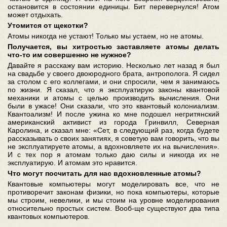
остановится в состоянии единицы. Бит перевернулся! Атом
может отдыхать.
Утомится от щекотки?
Атомы никогда не устают! Только мы устаем, но не атомы.
Получается, вы хитростью заставляете атомы делать
что-то им совершенно не нужное?
Давайте я расскажу вам историю. Несколько лет назад я был
на свадьбе у своего двоюродного брата, антрополога. Я сидел
за столом с его коллегами, и они спросили, чем я занимаюсь
по жизни. Я сказал, что я эксплуатирую законы квантовой
механики и атомы с целью производить вычисления. Они
были в ужасе! Они сказали, что это квантовый колониализм.
Квантоализм! И после ужина ко мне подошел негритянский
американский активист из города Гринвилл, Северная
Каролина, и сказал мне: «Сет, в следующий раз, когда будете
рассказывать о своих занятиях, я советую вам говорить, что вы
не эксплуатируете атомы, а вдохновляете их на вычисления».
И с тех пор я атомам только даю силы и никогда их не
эксплуатирую. И атомам это нравится.
Что могут посчитать для нас вдохновленные атомы?
Квантовые компьютеры могут моделировать все, что не
противоречит законам физики, но пока компьютеры, которые
мы строим, невелики, и мы стоим на уровне моделирования
относительно простых систем. Вооб-ще существуют два типа
квантовых компьютеров.