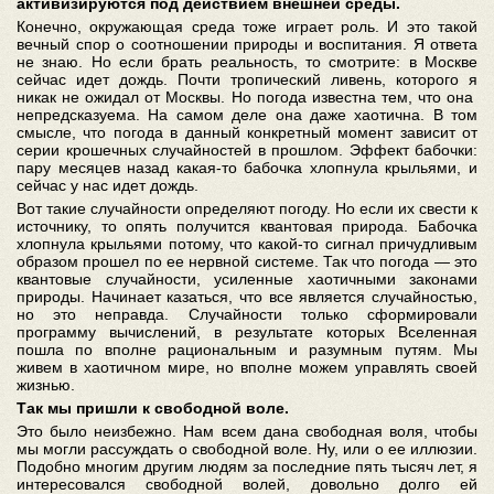
активизируются под действием внешней среды.
Конечно, окружающая среда тоже играет роль. И это такой
вечный спор о соотношении природы и воспитания. Я ответа
не знаю. Но если брать реальность, то смотрите: в Москве
сейчас идет дождь. Почти тропический ливень, которого я
никак не ожидал от Москвы. Но погода известна тем, что она
непредсказуема. На самом деле она даже хаотична. В том
смысле, что погода в данный конкретный момент зависит от
серии крошечных случайностей в прошлом. Эффект бабочки:
пару месяцев назад какая-то бабочка хлопнула крыльями, и
сейчас у нас идет дождь.
Вот такие случайности определяют погоду. Но если их свести к
источнику, то опять получится квантовая природа. Бабочка
хлопнула крыльями потому, что какой-то сигнал причудливым
образом прошел по ее нервной системе. Так что погода — это
квантовые случайности, усиленные хаотичными законами
природы. Начинает казаться, что все является случайностью,
но это неправда. Случайности только сформировали
программу вычислений, в результате которых Вселенная
пошла по вполне рациональным и разумным путям. Мы
живем в хаотичном мире, но вполне можем управлять своей
жизнью.
Так мы пришли к свободной воле.
Это было неизбежно. Нам всем дана свободная воля, чтобы
мы могли рассуждать о свободной воле. Ну, или о ее иллюзии.
Подобно многим другим людям за последние пять тысяч лет, я
интересовался свободной волей, довольно долго ей