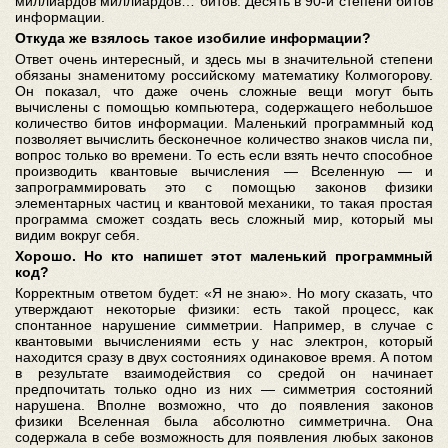
миллиардов миллиардов… битов. Десять в 90-й степени битов
информации.
Откуда же взялось такое изобилие информации?
Ответ очень интересный, и здесь мы в значительной степени
обязаны знаменитому российскому математику Колмогорову.
Он показал, что даже очень сложные вещи могут быть
вычислены с помощью компьютера, содержащего небольшое
количество битов информации. Маленький программный код
позволяет вычислить бесконечное количество знаков числа пи,
вопрос только во времени. То есть если взять нечто способное
производить квантовые вычисления — Вселенную — и
запрограммировать это с помощью законов физики
элементарных частиц и квантовой механики, то такая простая
программа сможет создать весь сложный мир, который мы
видим вокруг себя.
Хорошо. Но кто напишет этот маленький программный
код?
Корректным ответом будет: «Я не знаю». Но могу сказать, что
утверждают некоторые физики: есть такой процесс, как
спонтанное нарушение симметрии. Например, в случае с
квантовыми вычислениями есть у нас электрон, который
находится сразу в двух состояниях одинаковое время. А потом
в результате взаимодействия со средой он начинает
предпочитать только одно из них — симметрия состояний
нарушена. Вполне возможно, что до появления законов
физики Вселенная была абсолютно симметрична. Она
содержала в себе возможность для появления любых законов