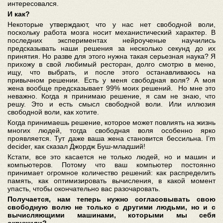
интересовался.
И как?
Некоторые утверждают, что у нас нет свободной воли,
поскольку работа мозга носит механистический характер. В
последних экспериментах нейроученые научились
предсказывать наши решения за несколько секунд до их
принятия. Но разве для этого нужна такая серьезная наука? Я
прихожу в свой любимый ресторан, долго смотрю в меню,
ищу, что выбрать, и после этого останавливаюсь на
привычном решении. Есть у меня свободная воля? А моя
жена вообще предсказывает 99% моих решений. Но мне это
неважно. Когда я принимаю решение, я сам не знаю, что
решу. Это и есть смысл свободной воли. Или иллюзия
свободной воли, как хотите.
Когда принимаешь решение, которое может повлиять на жизнь
многих людей, тогда свободная воля особенно ярко
проявляется. Тут даже ваша жена становится бессильна. I’m
decider, как сказал Джордж Буш-младший!
Кстати, все это касается не только людей, но и машин и
компьютеров. Потому что ваш компьютер постоянно
принимает огромное количество решений: как распределить
память, как оптимизировать вычисления, в какой момент
упасть, чтобы окончательно вас разочаровать.
Получается, нам теперь нужно согласовывать свою
свободную волю не только с другими людьми, но и с
вычисляющими машинами, которыми мы себя