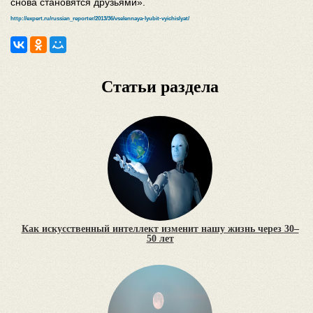
снова становятся друзьями».
http://expert.ru/russian_reporter/2013/36/vselennaya-lyubit-vyichislyat/
Статьи раздела
Как искусственный интеллект изменит нашу жизнь через 30–
50 лет