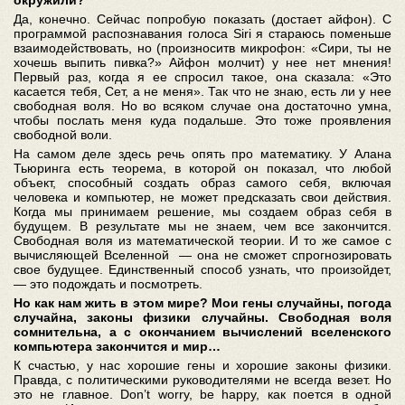
окружили?
Да, конечно. Сейчас попробую показать (достает айфон). С
программой распознавания голоса Siri я стараюсь поменьше
взаимодействовать, но (произноситв микрофон: «Сири, ты не
хочешь выпить пивка?» Айфон молчит) у нее нет мнения!
Первый раз, когда я ее спросил такое, она сказала: «Это
касается тебя, Сет, а не меня». Так что не знаю, есть ли у нее
свободная воля. Но во всяком случае она достаточно умна,
чтобы послать меня куда подальше. Это тоже проявления
свободной воли.
На самом деле здесь речь опять про математику. У Алана
Тьюринга есть теорема, в которой он показал, что любой
объект, способный создать образ самого себя, включая
человека и компьютер, не может предсказать свои действия.
Когда мы принимаем решение, мы создаем образ себя в
будущем. В результате мы не знаем, чем все закончится.
Свободная воля из математической теории. И то же самое с
вычисляющей Вселенной — она не сможет спрогнозировать
свое будущее. Единственный способ узнать, что произойдет,
— это подождать и посмотреть.
Но как нам жить в этом мире? Мои гены случайны, погода
случайна, законы физики случайны. Свободная воля
сомнительна, а с окончанием вычислений вселенского
компьютера закончится и мир…
К счастью, у нас хорошие гены и хорошие законы физики.
Правда, с политическими руководителями не всегда везет. Но
это не главное. Don’t worry, be happy, как поется в одной