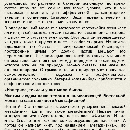
установили, что растения и бактерии используют во время
фотосинтеза те же самые квантовые уловки, что и мы
пытаемся применить для эффективной транспортировки
энергии в солнечных батареях. Ведь передача энергии в
твердых телах — это вещь очень запутанная.
В определенный момент в материале фотоячейки возникает
экситон, воображаемая квазичастица из связанного электрона
и дырки — отсутствия электрона. Этот экситон перемещается
из одной точки в другую и несет с собой энергию. Но ничего
идеального не бывает — микроскопический беспорядок,
посторонние шумы от других частиц мешают его
перемещению. И с помощью квантовой механики мы ищем
оптимальное соотношение между порядком и беспорядком,
которое уже нашла природа. Можно сказать, мы идем по
стопам природы. Открываем то, что природа уже нащупала
самостоятельно, и надеемся, что эффективность
органических солнечных батарей когда-нибудь приблизится к
эффективности фотосинтеза.
«Наверное, текилы у них мало было»
Многим людям ваша теория о вычисляющей Вселенной
может показаться чистой метафизикой.
Нет-нет! Это полностью физическое утверждение, никакой
метафизики! Да и что такое метафизика? Первая книга,
которую написал Аристотель, называлась «Физика». И эта
книга была о том, как появились окружающие нас вещи. А
потом он написал книгу под названием «Метафизика», что
буквально переводится как «Книга после книги о физике».