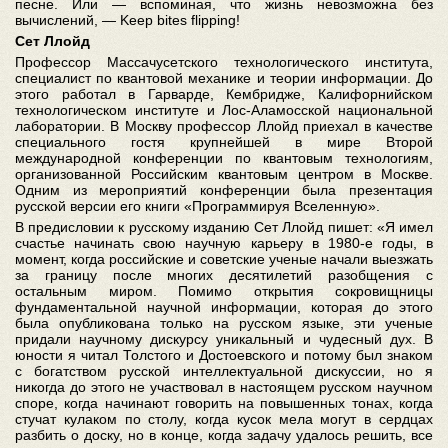
песне. Или — вспоминая, что жизнь невозможна без
вычислений, — Keep bites flipping!
Сет Ллойд
Профессор Массачусетского технологического института,
специалист по квантовой механике и теории информации. До
этого работал в Гарварде, Кембридже, Калифорнийском
технологическом институте и Лос-Аламосской национальной
лаборатории. В Москву профессор Ллойд приехал в качестве
специального гостя крупнейшей в мире Второй
международной конференции по квантовым технологиям,
организованной Российским квантовым центром в Москве.
Одним из мероприятий конференции была презентация
русской версии его книги «Программируя Вселенную».
В предисловии к русскому изданию Сет Ллойд пишет: «Я имел
счастье начинать свою научную карьеру в 1980-е годы, в
момент, когда российские и советские ученые начали выезжать
за границу после многих десятилетий разобщения с
остальным миром. Помимо открытия сокровищницы
фундаментальной научной информации, которая до этого
была опубликована только на русском языке, эти ученые
придали научному дискурсу уникальный и чудесный дух. В
юности я читал Толстого и Достоевского и потому был знаком
с богатством русской интеллектуальной дискуссии, но я
никогда до этого не участвовал в настоящем русском научном
споре, когда начинают говорить на повышенных тонах, когда
стучат кулаком по столу, когда кусок мела могут в сердцах
разбить о доску, но в конце, когда задачу удалось решить, все