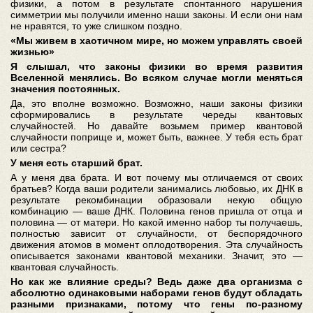
физики, а потом в результате спонтанного нарушения
симметрии мы получили именно наши законы. И если они нам
не нравятся, то уже слишком поздно.
«Мы живем в хаотичном мире, но можем управлять своей
жизнью»
Я слышал, что законы физики во время развития
Вселенной менялись. Во всяком случае могли меняться
значения постоянных.
Да, это вполне возможно. Возможно, наши законы физики
сформировались в результате череды квантовых
случайностей. Но давайте возьмем пример квантовой
случайности поприще и, может быть, важнее. У тебя есть брат
или сестра?
У меня есть старший брат.
А у меня два брата. И вот почему мы отличаемся от своих
братьев? Когда ваши родители занимались любовью, их ДНК в
результате рекомбинации образовали некую общую
комбинацию — ваше ДНК. Половина генов пришла от отца и
половина — от матери. Но какой именно набор ты получаешь,
полностью зависит от случайности, от беспорядочного
движения атомов в момент оплодотворения. Эта случайность
описывается законами квантовой механики. Значит, это —
квантовая случайность.
Но как же влияние среды? Ведь даже два организма с
абсолютно одинаковыми наборами генов будут обладать
разными признаками, потому что гены по-разному