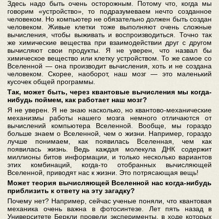
Здесь надо быть очень осторожным. Потому что, когда мы
говорим «устройство», то подразумеваем нечто созданное
человеком. Но компьютер не обязательно должен быть создан
человеком. Живые клетки тоже выполняют очень сложные
вычисления, чтобы выживать и воспроизводиться. Точно так
же химические вещества при взаимодействии друг с другом
вычисляют свои продукты. Я не уверен, что назвал бы
химическое вещество или клетку устройством. То же самое со
Вселенной — она производит вычисления, хоть и не создана
человеком. Скорее, наоборот, наш мозг — это маленький
кусочек общей программы.
Так, может быть, через квантовые вычисления мы когда-
нибудь поймем, как работает наш мозг?
Я не уверен. Я не знаю насколько, но квантово-механические
механизмы работы нашего мозга немного отличаются от
вычислений компьютера Вселенной. Вообще, мы гораздо
больше знаем о Вселенной, чем о жизни. Например, гораздо
лучше понимаем, как появилась Вселенная, чем как
появилась жизнь. Ведь каждая молекула ДНК содержит
миллионы битов информации, и только несколько вариантов
этих комбинаций, когда-то отобранных вычисляющей
Вселенной, приводят нас к жизни. Это потрясающая вещь!
Может теория вычисляющей Вселенной нас когда-нибудь
приблизить к ответу на эту загадку?
Почему нет? Например, сейчас ученые поняли, что квантовая
механика очень важна в фотосинтезе. Лет пять назад в
Университете Беркли провели эксперименты, в ходе которых