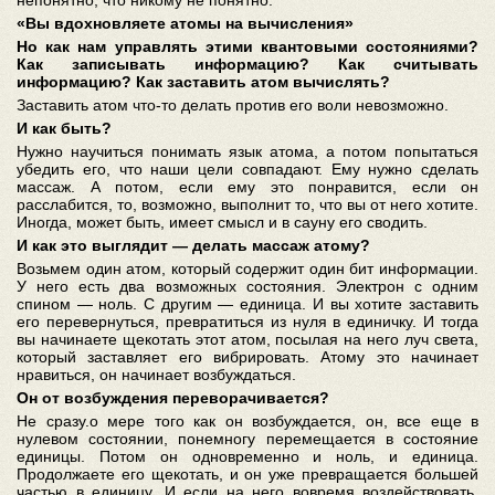
непонятно, что никому не понятно.
«Вы вдохновляете атомы на вычисления»
Но как нам управлять этими квантовыми состояниями?
Как записывать информацию? Как считывать
информацию? Как заставить атом вычислять?
Заставить атом что-то делать против его воли невозможно.
И как быть?
Нужно научиться понимать язык атома, а потом попытаться
убедить его, что наши цели совпадают. Ему нужно сделать
массаж. А потом, если ему это понравится, если он
расслабится, то, возможно, выполнит то, что вы от него хотите.
Иногда, может быть, имеет смысл и в сауну его сводить.
И как это выглядит — делать массаж атому?
Возьмем один атом, который содержит один бит информации.
У него есть два возможных состояния. Электрон с одним
спином — ноль. С другим — единица. И вы хотите заставить
его перевернуться, превратиться из нуля в единичку. И тогда
вы начинаете щекотать этот атом, посылая на него луч света,
который заставляет его вибрировать. Атому это начинает
нравиться, он начинает возбуждаться.
Он от возбуждения переворачивается?
Не сразу.
о мере того как он возбуждается, он, все еще в
нулевом состоянии, понемногу перемещается в состояние
единицы. Потом он одновременно и ноль, и единица.
Продолжаете его щекотать, и он уже превращается большей
частью в единицу. И если на него вовремя воздействовать,