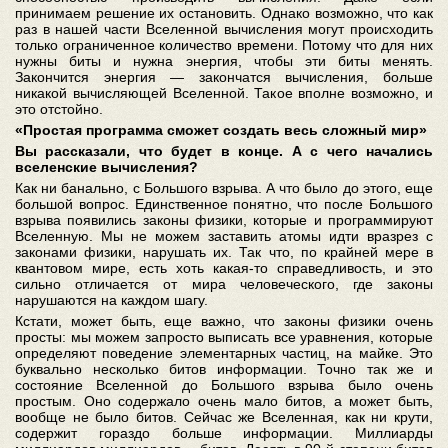
принимаем решение их остановить. Однако возможно, что как
раз в нашей части Вселенной вычисления могут происходить
только ограниченное количество времени. Потому что для них
нужны биты и нужна энергия, чтобы эти биты менять.
Закончится энергия — закончатся вычисления, больше
никакой вычисляющей Вселенной. Такое вполне возможно, и
это отстойно.
«Простая программа сможет создать весь сложный мир»
Вы рассказали, что будет в конце. А с чего начались
вселенские вычисления?
Как ни банально, с Большого взрыва. А что было до этого, еще
большой вопрос. Единственное понятно, что после Большого
взрыва появились законы физики, которые и программируют
Вселенную. Мы не можем заставить атомы идти вразрез с
законами физики, нарушать их. Так что, по крайней мере в
квантовом мире, есть хоть какая-то справедливость, и это
сильно отличается от мира человеческого, где законы
нарушаются на каждом шагу.
Кстати, может быть, еще важно, что законы физики очень
просты: мы можем запросто выписать все уравнения, которые
определяют поведение элементарных частиц, на майке. Это
буквально несколько битов информации. Точно так же и
состояние Вселенной до Большого взрыва было очень
простым. Оно содержало очень мало битов, а может быть,
вообще не было битов. Сейчас же Вселенная, как ни крути,
содержит гораздо больше информации. Миллиарды