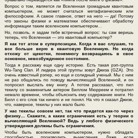
Вопрос о том, является ли Вселенная громадным квантовым
компьютером, не может считаться метафизическим или
философским. А самое главное, ответ на него — да! Потому
что законы физики и математики обеспечивают обработку
информации таким вселенским компьютером…
Но, позволь, я задам тебе встречный вопрос: ты сам веришь
теперь, что Вселенная — это квантовый компьютер?
Я как тот атом в суперпозиции. Когда я вас слушаю, то
все больше верю в квантовую Вселенную. Но когда
отхожу от щекотки, понемногу возвращаюсь в свое
основное, невозбужденное состояние.
Тогда я расскажу еще одну историю. Есть такая рэп-группа
Wu-Tang Clan. И лидера этой группы зовут Джиза (GZA). Это
очень известный рэпер, но еще и солидный ученый. Мы с ним
не раз общались по поводу вычисляющей Вселенной, и он
попросил выслать ему книгу. А потом рассказал, что пил
текилу со знаменитым актером Биллом Мюрреем и потратил
немало времени, чтобы объяснить ему содержание книги. Но
Билл с его слов так ничего и не понял. На что я сказал Джизе,
что, наверное, текилы у них мало было.
У нас текилы совсем нет, так что придется как-то через
физику… Скажите, а какие ограничения есть у теории о
вычисляющей Вселенной? Ведь у любого физического
утверждения должны быть ограничения.
Чтобы быть вселенским компьютером, нужно обладать
способностью производить вычисления. Даже если