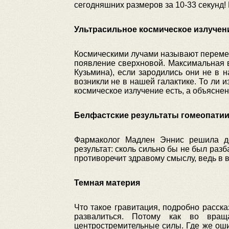
сегодняшних размеров за 10-33 секунд!
Ультрасильное космическое излучен
Космическими лучами называют перемещ
появление сверхновой. Максимальная в
Кузьмина), если зародились они не в 
возникли не в нашей галактике. То ли 
космическое излучение есть, а объяснени
Белфастские результаты гомеопати
Фармаколог Мадлен Эннис решила до
результат: сколь сильно бы не был раз
противоречит здравому смыслу, ведь в в
Темная материя
Что такое гравитация, подробно расск
развалиться. Потому как во вращ
центростремительные силы. Где же оши