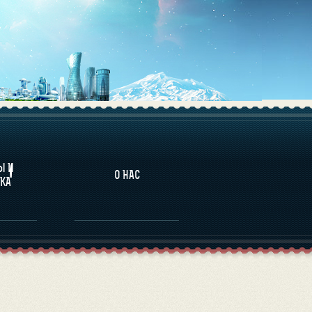
НАЛИТИКА
Ы И
О НАС
КА