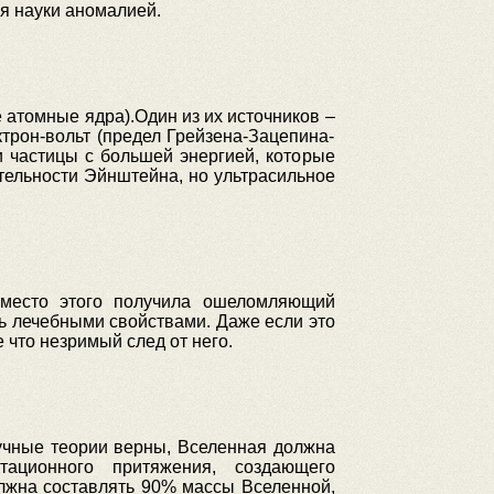
ля науки аномалией.
атомные ядра).Один из их источников –
трон-вольт (предел Грейзена-Зацепина-
и частицы с большей энергией, которые
ительности Эйнштейна, но ультрасильное
вместо этого получила ошеломляющий
ть лечебными свойствами. Даже если это
 что незримый след от него.
аучные теории верны, Вселенная должна
ационного притяжения, создающего
олжна составлять 90% массы Вселенной,