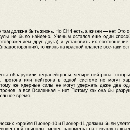
о там должна быть жизнь. Но CH4 есть, а жизни — нет. Это
кулы не было найдено. Ученым остался еще один способ
тображением друг друга) и установить их соотношение.
правосторонних), то жизнь на красной планете все-таки ест
нта обнаружили тетранейтроны: четыре нейтрона, которы
а протона или нейтрона в одной системе не могут хар
К тому же ядерные силы не могут удержать даже два од
ронов, а вся Вселенная – нет. Потому как она бы разру
ельное время.
ческих корабля Пионер-10 и Пионер-11 должны были улете
еизвестной природы, менее нанометра на секунду в квад