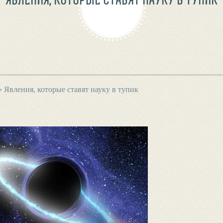
›
Явления, которые ставят науку в тупик