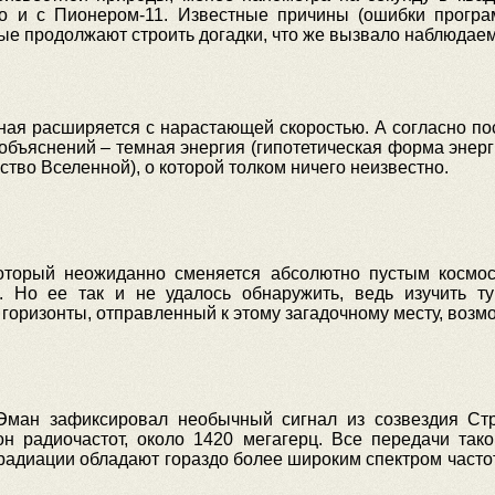
о и с Пионером-11. Известные причины (ошибки програ
ые продолжают строить догадки, что же вызвало наблюдаем
нная расширяется с нарастающей скоростью. А согласно п
объяснений – темная энергия (гипотетическая форма энер
во Вселенной), о которой толком ничего неизвестно.
который неожиданно сменяется абсолютно пустым космос
к. Но ее так и не удалось обнаружить, ведь изучить т
 горизонты, отправленный к этому загадочному месту, возм
Эман зафиксировал необычный сигнал из созвездия Стр
он радиочастот, около 1420 мегагерц. Все передачи та
адиации обладают гораздо более широким спектром частот