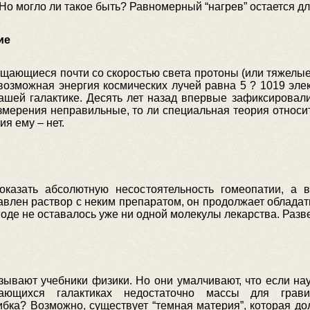
 Но могло ли такое быть? Равномерный “нагрев” остается д
ие
ающиеся почти со скоростью света протоны (или тяжелые 
озможная энергия космических лучей равна 5 ? 1019 элек
нашей галактике. Десять лет назад впервые зафиксировал
измерения неправильные, то ли специальная теория относ
я ему – нет.
и
казать абсолютную несостоятельность гомеопатии, а 
бавлен раствор с неким препаратом, он продолжает облада
оде не оставалось уже ни одной молекулы лекарства. Разве
азывают учебники физики. Но они умалчивают, что если н
ающихся галактиках недостаточно массы для гравит
бка? Возможно, существует “темная материя”, которая д