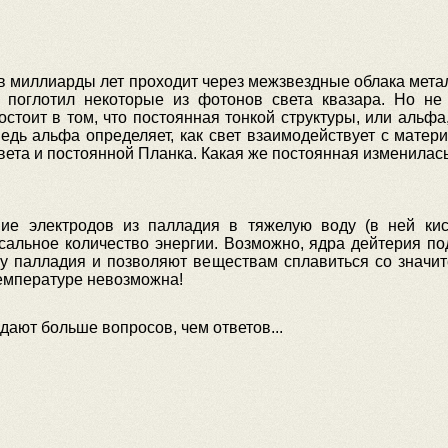
 в миллиарды лет проходит через межзвездные облака металл
 поглотил некоторые из фотонов света квазара. Но не
тоит в том, что постоянная тонкой структуры, или альфа
ведь альфа определяет, как свет взаимодействует с матер
света и постоянной Планка. Какая же постоянная изменилас
ние электродов из палладия в тяжелую воду (в ней ки
сальное количество энергии. Возможно, ядра дейтерия п
 палладия и позволяют веществам сплавиться со значит
температуре невозможна!
дают больше вопросов, чем ответов..
.