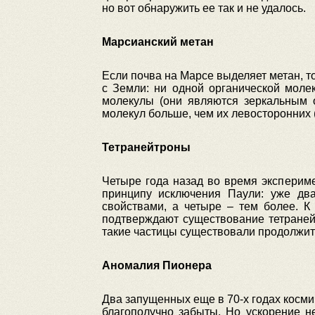
но вот обнаружить ее так и не удалось.
Марсианский метан
Если почва на Марсе выделяет метан, т
с Земли: ни одной органической моле
молекулы (они являются зеркальным о
молекул больше, чем их левосторонних (
Тетранейтроны
Четыре года назад во время экспериме
принципу исключения Паули: уже дв
свойствами, а четыре – тем более. 
подтверждают существование тетранейт
такие частицы существовали продолжит
Аномалия Пионера
Два запущенных еще в 70-х годах косми
благополучно забыты. Но ускорение н