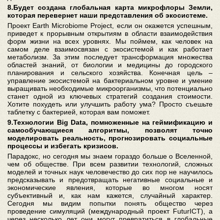
8.Будет создана глобальная карта микрофлоры Земли,
которая перевернет наши представления об экосистеме.
Проект Earth Microbiome Project, если он окажется успешным,
приведет к прорывным открытиям в области взаимодействия
форм жизни на всех уровнях. Мы поймем, как человек на
самом деле взаимосвязан с экосистемой и как работает
метаболизм. За этим последует трансформация множества
областей знаний, от биологии и медицины до городского
планирования и сельского хозяйства. Конечная цель –
управление экосистемой на бактериальном уровне и умение
выращивать необходимые микроорганизмы, что потенциально
станет одной из ключевых стратегий создания стоимости.
Хотите похудеть или улучшить работу ума? Просто съешьте
таблетку с бактерией, которая вам поможет.
9.Технологии Big Data, помноженные на геймификацию и
самообучающиеся алгоритмы, позволят точно
моделировать реальность, прогнозировать социальные
процессы и избегать кризисов.
Парадокс, но сегодня мы знаем гораздо больше о Вселенной,
чем об обществе. При всем развитии технологий, сложных
моделей и точных наук человечество до сих пор не научилось
предсказывать и предотвращать негативные социальные и
экономические явления, которые во многом носят
субъективный и, как нам кажется, случайный характер.
Сегодня мы видим попытки понять общество через
проведение симуляций (международный проект FuturICT), а
через несколько лет они могут превратиться в глобальные