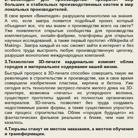
больших и стабильных производственных систем в мир
локальных производителей.
В свое время «Википедия» разрушила монополию на знания.
А что, если завтра появится подобный проект, который
объединит все, что мы знаем о производстве всего на свете?
Уже появляются открытые сообщества для производства
комплектующих, онлайн-фабрики, платформы для открытых
научных исследований, а также первый прототип «Wikipedia of
Making». Завтра каждый из нас сможет зайти в интернет и без
особого труда выстроить любую производственную цепочку,
разрушая монополию международных компаний.
3.Технологии 3D-печати кардинально изменят облик
городов и материальное содержание нашей жизни.
Быстрый прогресс в 3D-печати способен совершить такую же
революцию в строительстве и производстве, как в свое время
совершили изобретение пластика, кирпича и бетона. Уже
сегодня есть технологии экспресс-печати жилого дома на 3D-
принтере, возможна «печать» из углеродного волокна,
существуют прототипы зданий из полностью органических
материалов. 3D-печать позволяет без труда создавать
недостижимые ранее формы, а также существенно упростить
сам процесс строительства. Облик «городов будущего» из
фантастических фильмов реальнее и ближе, чем нам это
казалось.
4.Тюрьмы станут не местом наказания, а местом обучения
и трансформации.