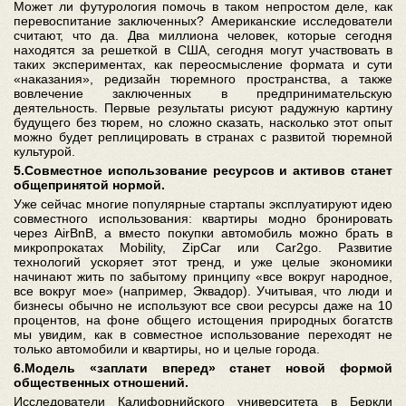
Может ли футурология помочь в таком непростом деле, как
перевоспитание заключенных? Американские исследователи
считают, что да. Два миллиона человек, которые сегодня
находятся за решеткой в США, сегодня могут участвовать в
таких экспериментах, как переосмысление формата и сути
«наказания», редизайн тюремного пространства, а также
вовлечение заключенных в предпринимательскую
деятельность. Первые результаты рисуют радужную картину
будущего без тюрем, но сложно сказать, насколько этот опыт
можно будет реплицировать в странах с развитой тюремной
культурой.
5.Совместное использование ресурсов и активов станет
общепринятой нормой.
Уже сейчас многие популярные стартапы эксплуатируют идею
совместного использования: квартиры модно бронировать
через AirBnB, а вместо покупки автомобиль можно брать в
микропрокатах Mobility, ZipCar или Car2go. Развитие
технологий ускоряет этот тренд, и уже целые экономики
начинают жить по забытому принципу «все вокруг народное,
все вокруг мое» (например, Эквадор). Учитывая, что люди и
бизнесы обычно не используют все свои ресурсы даже на 10
процентов, на фоне общего истощения природных богатств
мы увидим, как в совместное использование переходят не
только автомобили и квартиры, но и целые города.
6.Модель «заплати вперед» станет новой формой
общественных отношений.
Исследователи Калифорнийского университета в Беркли