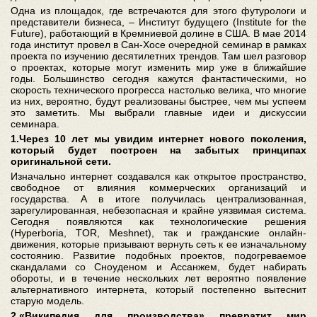
Одна из площадок, где встречаются для этого футурологи и
представители бизнеса, – Институт будущего (Institute for the
Future), работающий в Кремниевой долине в США. В мае 2014
года институт провел в Сан-Хосе очередной семинар в рамках
проекта по изучению десятилетних трендов. Там шел разговор
о проектах, которые могут изменить мир уже в ближайшие
годы. Большинство сегодня кажутся фантастическими, но
скорость технического прогресса настолько велика, что многие
из них, вероятно, будут реализованы быстрее, чем мы успеем
это заметить. Мы выбрали главные идеи и дискуссии
семинара.
1.Через 10 лет мы увидим интернет нового поколения,
который будет построен на забытых принципах
оригинальной сети.
Изначально интернет создавался как открытое пространство,
свободное от влияния коммерческих организаций и
государства. А в итоге получилась централизованная,
зарегулированная, небезопасная и крайне уязвимая система.
Сегодня появляются как технологические решения
(Hyperboria, TOR, Meshnet), так и гражданские онлайн-
движения, которые призывают вернуть сеть к ее изначальному
состоянию. Развитие подобных проектов, подогреваемое
скандалами со Сноуденом и Ассанжем, будет набирать
обороты, и в течение нескольких лет вероятно появление
альтернативного интернета, который постепенно вытеснит
старую модель.
2.«Википедия для производства» превратит мир