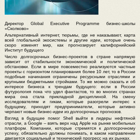
Директор Global Executive Programme бизнес-школы
«Сколково»
Альтернативный интернет, тюрьмы, где не наказывают, карта
всей глобальной экосистемы и другие идеи, которые очень
скоро изменят мир, как прогнозирует калифорнийский
Институт будущего
Число долгосрочных бизнес-проектов в стране напрямую
зависит от стабильности экономической и политической
обстановки. Если в мире повсеместно реализуются частные
проекты с горизонтом планирования более 10 лет, то в России
подобные начинания ограничены ресурсными отраслями и
крупными бюджетными стройками. То же можно сказать и об
интересе бизнеса к трендам будущего: если в России
футурология пока что удел фантастов, то во многих странах
мира она стала прикладной дисциплиной. На смену
исследователям и гикам, которые разогрели интерес к
будущему, приходят предприниматели, которые активно
черпают новые бизнес-идеи из долгосрочных прогнозов.
Взгляд в будущее помог Shell выйти в лидеры нефтяной
отрасли, а Google – взять верх над Apple на рынке мобильных
платформ. Компании, которые стремятся к долгосрочному
успеху, обязательно должны понимать, в каком направлении
двигается социальный и технический прогресс на их рынках.