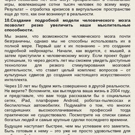
игры, вовлекающие сотни тысяч человек по всему миру.
Результат – отработка кризисов в виртуальном пространстве
еще до того, как они возникнут в реальности.
10.Создание подробной модели человеческого мозга
позволит резко увеличить наши мыслительные
способности.
Мы знаем, что возможности человеческого мозга почти
безграничны, однако мы не способны использовать их в
полной мере. Первый шаг к их познанию – это создание
подробной нейрокарты. Начали, как водится, с мышей, а
затем приступили к человеческому мозгу. Если проект будет
успешным, то через десять лет мы сможем увидеть доступные
технологии для резкого стимулирования мозговой
деятельности, что ставит целый комплекс вопросов – от
культурных сдвигов до создания настоящего искусственного
интеллекта.
Через 10 лет мы будем жить совершенно в другой реальности.
Не верите? Вспомните, как выглядела ваша жизнь в 2004 году,
и представьте, что вам тогда рассказали бы о социальных
сетях, iPad, платформе Android, роботах-пылесосах и
беспилотных автомобилях. Подумайте о том, что многих
сегодняшних высокооплачиваемых профессий тогда
практически не существовало. Посмотрите на списки самых
богатых людей и самые крупные сделки последнего времени.
Будущее наступает быстрее, чем мы успеваем его заметить.
Быть готовым к нему – это уже не просто удовольствие для