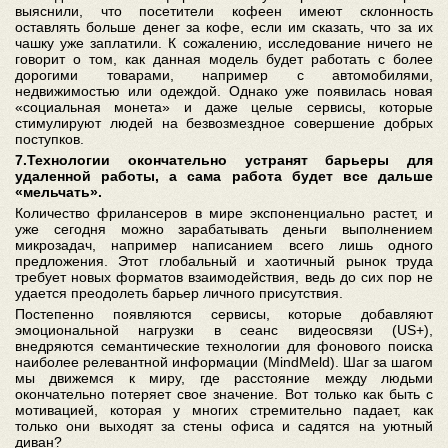
выяснили, что посетители кофеен имеют склонность
оставлять больше денег за кофе, если им сказать, что за их
чашку уже заплатили. К сожалению, исследование ничего не
говорит о том, как данная модель будет работать с более
дорогими товарами, например с автомобилями,
недвижимостью или одеждой. Однако уже появилась новая
«социальная монета» и даже целые сервисы, которые
стимулируют людей на безвозмездное совершение добрых
поступков.
7.Технологии окончательно устранят барьеры для
удаленной работы, а сама работа будет все дальше
«мельчать».
Количество фрилансеров в мире экспоненциально растет, и
уже сегодня можно зарабатывать деньги выполнением
микрозадач, например написанием всего лишь одного
предложения. Этот глобальный и хаотичный рынок труда
требует новых форматов взаимодействия, ведь до сих пор не
удается преодолеть барьер личного присутствия.
Постепенно появляются сервисы, которые добавляют
эмоциональной нагрузки в сеанс видеосвязи (US+),
внедряются семантические технологии для фонового поиска
наиболее релевантной информации (MindMeld). Шаг за шагом
мы движемся к миру, где расстояние между людьми
окончательно потеряет свое значение. Вот только как быть с
мотивацией, которая у многих стремительно падает, как
только они выходят за стены офиса и садятся на уютный
диван?