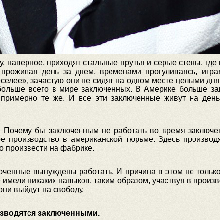
ву, наверное, приходят стальные прутья и серые стены, г
проживая день за днем, временами прогуливаясь, игра
селее», зачастую они не сидят на одном месте целыми дня
больше всего в мире заключенных. В Америке больше зак
 примерно те же. И все эти заключенные живут на день
я. Почему бы заключенным не работать во время заключе
е производство в американской тюрьме. Здесь производят
но произвести на фабрике.
юченные вынуждены работать. И причина в этом не только 
 имели никаких навыков, таким образом, участвуя в произ
они выйдут на свободу.
изводятся заключенными.