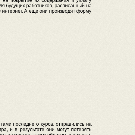
я на покрытие их содержания и уплату
для будущих работников, расписанный на
з интернет. А еще они производят форму
нтами последнего курса, отправились на
ра, и в результате они могут потерять
ит на месте», таким образом, у них есть