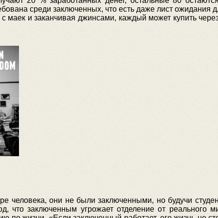
лучают 20 % заработанных денег, остальные 80 остаютс
ебована среди заключенных, что есть даже лист ожидания 
я с маек и заканчивая джинсами, каждый может купить чере
ыре человека, они не были заключенными, но будучи студе
д, что заключенным угрожает отделение от реального ми
ю по жизни. «Если заключенный работает, его жизнь не сто