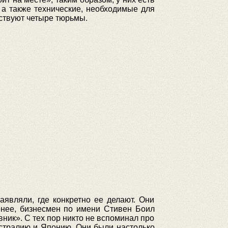
 а также технические, необходимые для
аствуют четыре тюрьмы.
являли, где конкретно ее делают. Они
менее, бизнесмен по имени Стивен Боил
вник». С тех пор никто не вспоминал про
встралию и Японию. Они были настолько