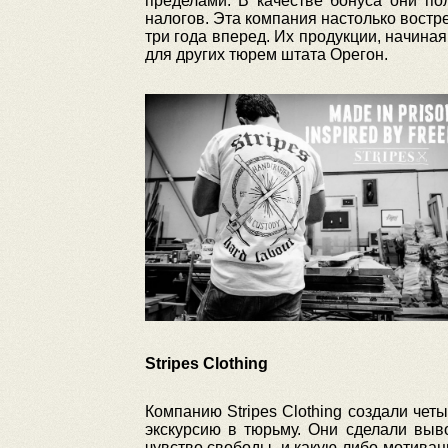
пределами. В качестве бонуса они по
налогов. Эта компания настолько востр
три года вперед. Их продукции, начина
для других тюрем штата Орегон.
Stripes Clothing
Компанию Stripes Clothing создали чет
экскурсию в тюрьму. Они сделали выво
чувство свободы, и какую-либо мотиваци