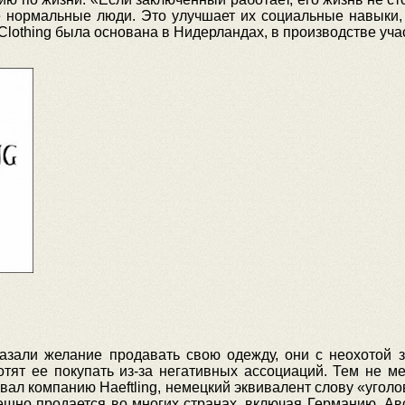
се нормальные люди. Это улучшает их социальные навыки,
 Clothing была основана в Нидерландах, в производстве уч
зали желание продавать свою одежду, они с неохотой за
отят ее покупать из-за негативных ассоциаций. Тем не 
звал компанию Haeftling, немецкий эквивалент слову «уголо
ешно продается во многих странах, включая Германию, А