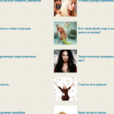
ых нельзя говорить девушкам
9 самых распространенн
еты к сезону отпусков
Кто такие флай леди и ка
дома и в жизни?
временные маркетинговые
Энергетические вампиры: 
них?
житель
Счастье не в деньгах
 древних индейцев
Брак на весах науки