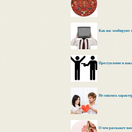
Как нас зомбируют
Преступление и нака
Не сошлись характер
О чем расскажет на