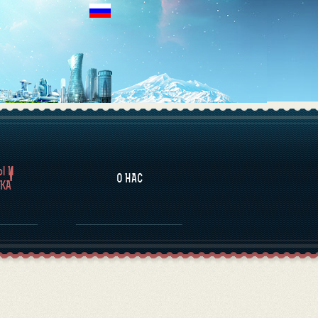
НАЛИТИКА
Ы И
О НАС
КА