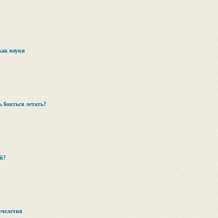
как науки
ь бояться летать?
й?
ячелетия