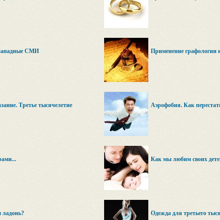
 западные СМИ
Применение графологии 
зание. Третье тысячелетие
Аэрофобия. Как перестат
ами...
Как мы любим своих дете
м ладонь?
Одежда для третьего тыс