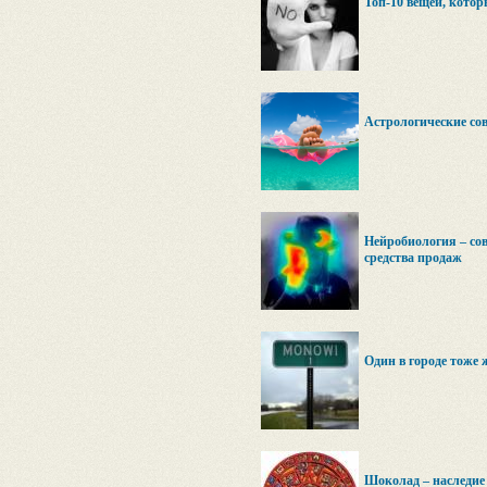
Топ-10 вещей, котор
Астрологические сов
Нейробиология – со
средства продаж
Один в городе тоже 
Шоколад – наследие