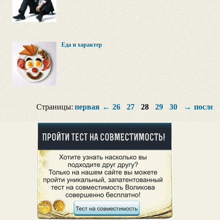
Еда и характер
Страницы:
первая
←
26
27
28
29
30
→
послед