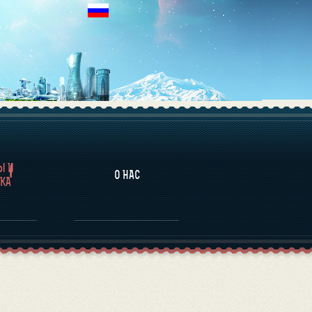
НАЛИТИКА
Ы И
О НАС
КА