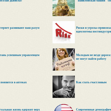
пеллан дьявола»
"Вавилонская башня" со
нтернет развивают наш разум
Риски и угрозы сервисиза
идеологемы постиндустр
стань успешным управленцем
Молодым не везде дорога
не могут найти работу
появится в аптеках
Как стать счастливым
туальная жизнь одержит верх
Современные демографич