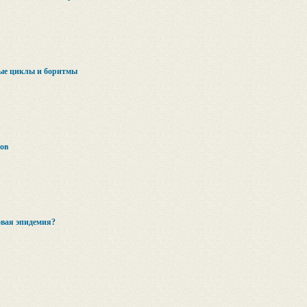
ные циклы и боритмы
ов
овая эпидемия?