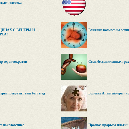
стью человека
ЩИНАХ С ВЕНЕРЫ И
Влияние космоса на зем
РСА!
ир геронтократов
Семь бессмысленных грех
керы превратят ваш быт в ад
Болезнь Альцгеймера - н
ет почеловечнее
Прогноз прорыва плотин