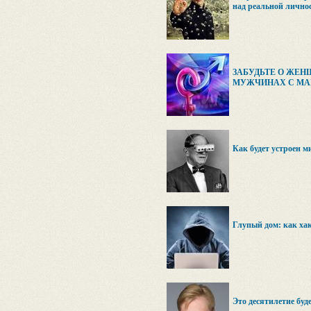
над реальной лично
ЗАБУДЬТЕ О ЖЕН
МУЖЧИНАХ С МА
Как будет устроен м
Глупый дом: как ха
Это десятилетие буд