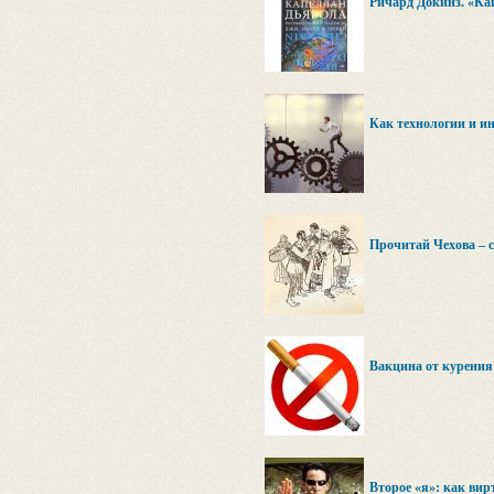
Ричард Докинз. «Ка
Как технологии и и
Прочитай Чехова – 
Вакцина от курения 
Второе «я»: как вир