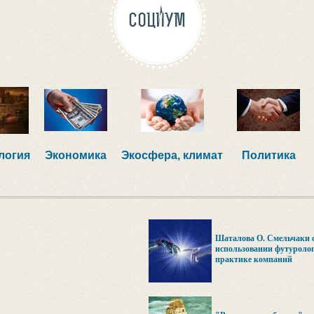
СОЦИУМ
логия
Экономика
Экосфера, климат
Политика
Шаталова О. Смельчаки о
использовании футуролог
практике компаний