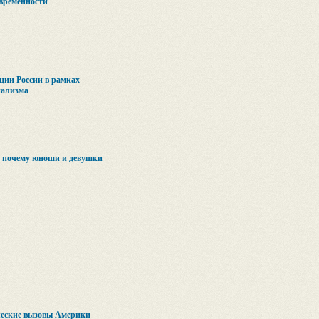
временности
ции России в рамках
иализма
: почему юноши и девушки
еские вызовы Америки