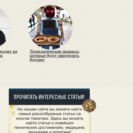
дсадят на
Технологические правила,
ок
которые будут определять
будущее