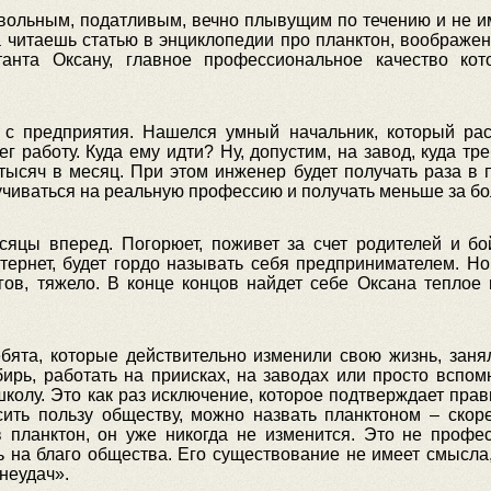
езвольным, податливым, вечно плывущим по течению и не
а читаешь статью в энциклопедии про планктон, воображен
танта Оксану, главное профессиональное качество ко
и с предприятия. Нашелся умный начальник, который рас
г работу. Куда ему идти? Ну, допустим, на завод, куда т
 тысяч в месяц. При этом инженер будет получать раза в 
еучиваться на реальную профессию и получать меньше за б
яцы вперед. Погорюет, поживет за счет родителей и бо
тернет, будет гордо называть себя предпринимателем. Но 
огов, тяжело. В конце концов найдет себе Оксана теплое
ебята, которые действительно изменили свою жизнь, заня
бирь, работать на приисках, на заводах или просто вспо
колу. Это как раз исключение, которое подтверждает прав
сить пользу обществу, можно назвать планктоном – скоре
в планктон, он уже никогда не изменится. Это не профес
ь на благо общества. Его существование не имеет смысла,
 неудач».