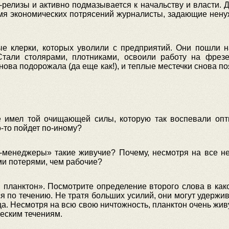
-релизы и активно подмазывается к начальству и власти. Д
емя экономических потрясений журналисты, задающие нен
ые клерки, которых уволили с предприятий. Они пошли 
тали столярами, плотниками, освоили работу на фрезе
снова подорожала (да еще как!), и теплые местечки снова по
 имел той очищающей силы, которую так воспевали опт
то-то пойдет по-иному?
-менеджеры» такие живучие? Почему, несмотря на все не
и потерями, чем рабочие?
 планктон». Посмотрите определение второго слова в како
по течению. Не тратя больших усилий, они могут удержив
а. Несмотря на всю свою ничтожность, планктон очень жив
ческим течениям.