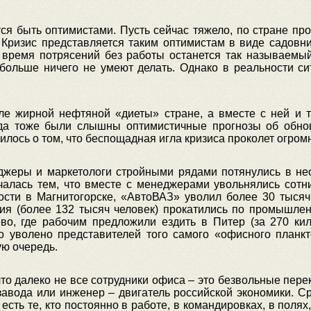
я быть оптимистами. Пусть сейчас тяжело, по стране про
ризис представляется таким оптимистам в виде садовни
о время потрясений без работы останется так называем
больше ничего не умеют делать. Однако в реальности с
сле жирной нефтяной «диеты» стране, а вместе с ней и 
гда тоже были слышны оптимистичные прогнозы об обно
рилось о том, что беспощадная игла кризиса проколет огро
джеры и маркетологи стройными рядами потянулись в н
чалась тем, что вместе с менеджерами увольнялись сотни
ости в Магнитогорске, «АвтоВАЗ» уволил более 30 тысяч
я (более 132 тысяч человек) прокатились по промышленн
во, где рабочим предложили ездить в Питер (за 270 кил
ло уволено представителей того самого «офисного планкт
ую очередь.
то далеко не все сотрудники офиса – это безвольные пер
завода или инженер – двигатель российской экономики. С
сть те, кто постоянно в работе, в командировках, в полях,