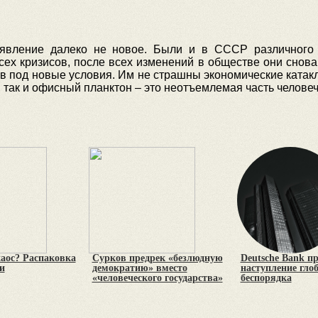
 явление далеко не новое. Были и в СССР различного
ех кризисов, после всех изменений в обществе они снова 
 под новые условия. Им не страшны экономические катак
 так и офисный планктон – это неотъемлемая часть челове
хаос? Распаковка
Сурков предрек «безлюдную
Deutsche Bank п
и
демократию» вместо
наступление гло
«человеческого государства»
беспорядка