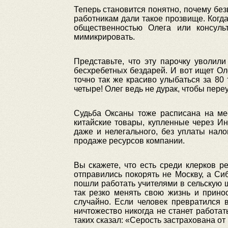
Теперь становится понятно, почему б
работникам дали такое прозвище. Когд
общественностью Олега или консуль
мимикрировать.
Представьте, что эту парочку уволил
бесхребетных бездарей. И вот ищет Оле
точно так же красиво улыбаться за 80
четыре! Олег ведь не дурак, чтобы пер
Судьба Оксаны тоже расписана на мес
китайские товары, купленные через Ин
даже и нелегального, без уплаты нал
продаже ресурсов компании.
Вы скажете, что есть среди клерков р
отправились покорять не Москву, а Си
пошли работать учителями в сельскую ш
так резко менять свою жизнь и прино
случайно. Если человек превратился 
ничтожество никогда не станет работат
таких сказал: «Серость застрахована от