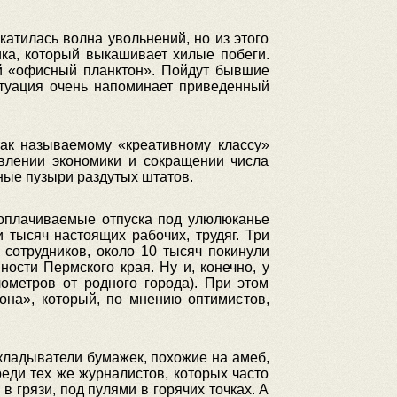
катилась волна увольнений, но из этого
ка, который выкашивает хилые побеги.
ый «офисный планктон». Пойдут бывшие
итуация очень напоминает приведенный
так называемому «креативному классу»
влении экономики и сокращении числа
мные пузыри раздутых штатов.
еоплачиваемые отпуска под улюлюканье
 тысяч настоящих рабочих, трудяг. Три
 сотрудников, около 10 тысяч покинули
ости Пермского края. Ну и, конечно, у
ометров от родного города). При этом
она», который, по мнению оптимистов,
екладыватели бумажек, похожие на амеб,
реди тех же журналистов, которых часто
 в грязи, под пулями в горячих точках. А