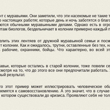
 с муравьями. Они заметили, что эти насекомые не такие т
о настоящих работяг, которые день и ночь заботятся о благ
аются обычными муравьиными делами. Однако есть в ог
етам биологов, бездельничает в колонии примерно каждый 
елить этих лентяев от дружной муравьиной семьи и посмо
от колонии. Как и ожидалось, трутни, оставленные без тех,
ь рабочие, охранники, бойцы. Что характерно, во всей э
авьи, которые остались в старой колонии, тоже повели се
смотря на то, что до этого все они предпочитали работать
ый результат.
о этот пример может иллюстрировать человеческое об
емятся к самовосстановлению. А это значит, что в случа
 в котором существовали до кризиса. Проявляют себя не то