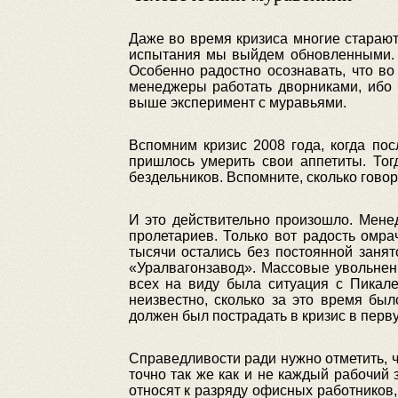
Даже во время кризиса многие стараютс
испытания мы выйдем обновленными. К
Особенно радостно осознавать, что в
менеджеры работать дворниками, ибо 
выше эксперимент с муравьями.
Вспомним кризис 2008 года, когда по
пришлось умерить свои аппетиты. То
бездельников. Вспомните, сколько гово
И это действительно произошло. Мене
пролетариев. Только вот радость омра
тысячи остались без постоянной занят
«Уралвагонзавод». Массовые увольнени
всех на виду была ситуация с Пикале
неизвестно, сколько за это время бы
должен был пострадать в кризис в перв
Справедливости ради нужно отметить, ч
точно так же как и не каждый рабочий 
относят к разряду офисных работников, е