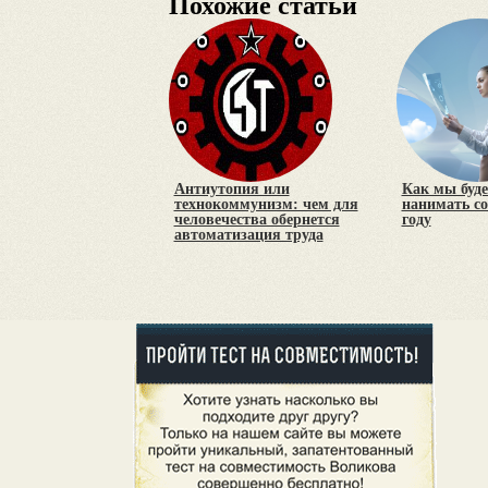
Похожие статьи
Антиутопия или
Как мы буде
технокоммунизм: чем для
нанимать со
человечества обернется
году
автоматизация труда