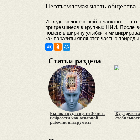
Неотъемлемая часть общества
И ведь человеческий планктон – это
пригревшиеся в крупных НИИ. После вс
поменяв ширину улыбки и мимикрировав
как паразиты являются частью природы,
Статьи раздела
Рынок труда спустя 30 лет:
Куда делся 
нейросети как основной
стабильност
рабочий инструмент