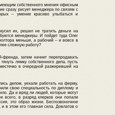
 имеющим собственного мнения офисным
ие сразу рисует менеджера по связям с
торых – умение красиво улыбаться и
кусил их, решил не тратить деньги на
ребуются менеджеры. И пойдет туда Олег
полтора меньше, а рабочий – и вовсе в
олее сложную работу?
й-френда, затем начнет перепродавать
тянуть лямку собственного дела, пусть
 местечко в очередной разжиревшей на
лись делом, уехали работать на ферму,
мнили свою специальность по диплому и
ило. Да и вряд ли людей, которые могут
е всего, в разряд клерков они попали
сия, это образ жизни. Беспозвоночное
 и в этом его главная сила. Довлатов о