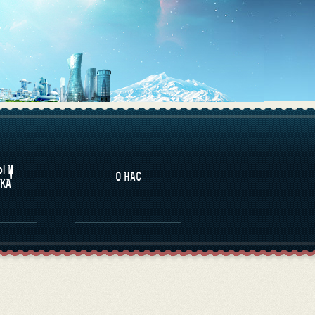
НАЛИТИКА
Ы И
О НАС
КА