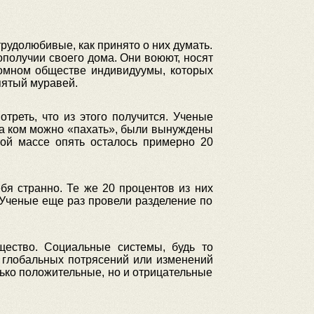
рудолюбивые, как принято о них думать.
ополучии своего дома. Они воюют, носят
ромном обществе индивидуумы, которых
пятый муравей.
треть, что из этого получится. Ученые
 на ком можно «пахать», были вынуждены
той массе опять осталось примерно 20
бя странно. Те же 20 процентов из них
. Ученые еще раз провели разделение по
щество. Социальные системы, будь то
е глобальных потрясений или изменений
лько положительные, но и отрицательные