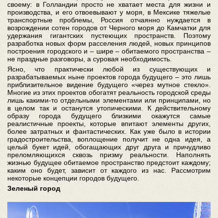
своему: в Голландии просто не хватает места для жизни и
производства, и его отвоевывают у моря, в Мексике тяжелые
транспортные проблемы, Россия отчаянно нуждается в
возрождении сотен городов от Черного моря до Камчатки для
удержания гигантских пустеющих пространств. Поэтому
разработка новых форм расселения людей, новых принципов
построения городского и – шире – обитаемого пространства –
не праздные разговоры, а суровая необходимость.
Ясно, что практически любой из существующих и
разрабатываемых ныне проектов города будущего – это лишь
приблизительное видение будущего «через мутное стекло».
Многие из этих проектов обогатят реальность городской среды
лишь какими-то отдельными элементами или принципами, но
в целом так и останутся утопическими. К действительному
образу города будущего близкими окажутся самые
реалистичные проекты, которые впитают элементы других,
более затратных и фантастических. Как уже было в истории
градостроительства, воплощение получит не одна идея, а
целый букет идей, обогащающих друг друга и причудливо
преломляющихся сквозь призму реальности. Наполнять
жизнью будущее обитаемое пространство предстоит каждому;
каким оно будет, зависит от каждого из нас. Рассмотрим
некоторые концепции городов будущего.
Зеленый город