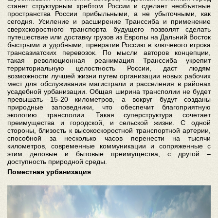
станет структурным хребтом России и сделает необъятные
пространства России прибыльными, а не убыточными, как
сегодня. Усиление и расширение Транссиба и применение
сверхскоростного транспорта будущего позволят сделать
путешествие или доставку грузов из Европы на Дальний Восток
быстрыми и удобными, превратив Россию в ключевого игрока
трансазиатских перевозок. По мысли авторов концепции,
такая революционная реанимация Транссиба укрепит
территориальную целостность России, даст людям
возможности лучшей жизни путем организации новых рабочих
мест для обслуживания магистрали и расселения в районах
усадебной урбанизации. Общая ширина трансполии не будет
превышать 15-20 километров, а вокруг будут созданы
природные заповедники, что обеспечит благоприятную
экологию трансполии. Такая суперструктура сочетает
преимущества и городской, и сельской жизни. С одной
стороны, близость к высокоскоростной транспортной артерии,
способной за несколько часов перенести на тысячи
километров, современные коммуникации и сопряженные с
этим деловые и бытовые преимущества, с другой –
доступность природной среды.
Поместная урбанизация