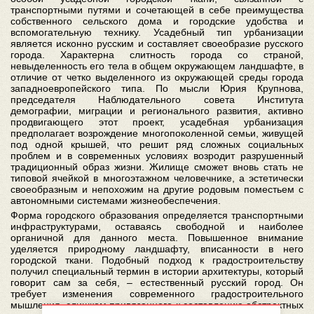
транспортными путями и сочетающей в себе преимущества
собственного сельского дома и городские удобства и
вспомогательную технику. Усадебный тип урбанизации
является исконно русским и составляет своеобразие русского
города. Характерна слитность города со страной,
невыделенность его тела в общем окружающем ландшафте, в
отличие от четко выделенного из окружающей среды города
западноевропейского типа. По мысли Юрия Крупнова,
председателя Наблюдательного совета Института
демографии, миграции и регионального развития, активно
продвигающего этот проект, усадебная урбанизация
предполагает возрождение многопоколенной семьи, живущей
под одной крышей, что решит ряд сложных социальных
проблем и в современных условиях возродит разрушенный
традиционный образ жизни. Жилище сможет вновь стать не
типовой ячейкой в многоэтажном человечнике, а эстетически
своеобразным и непохожим на другие родовым поместьем с
автономными системами жизнеобеспечения.
Форма городского образования определяется транспортными
инфраструктурами, оставаясь свободной и наиболее
органичной для данного места. Повышенное внимание
уделяется природному ландшафту, вписанности в него
городской ткани. Подобный подход к градостроительству
получил специальный термин в истории архитектуры, который
говорит сам за себя, – естественный русский город. Он
требует изменения современного градостроительного
мышления, слишком привязанного к составлению абстрактных