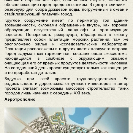
обеспечивающие город продовольствием. В центре «лилии» –
резервуар для сбора дождевой воды, погруженный в океан и
стабилизирующий плавучий город.
Круглое сооружение имеет по периметру три здания-
возвышенности, склонами обращенные внутрь, как воронка,
образующие искусственный ландшафт и организующие
водосток. Поверхность резервуара, обращенная к океану,
представляет собой плантации морских растений, там же
расположено жилье и исследовательские лаборатории.
Плантации расположены и в других частях плавучего острова.
Город задуман как гармоничная составляющая экосистемы,
находящаяся в симбиозе с окружающим океаном,
очищающая его от вредных продуктов деятельности человека.
На сегодняшний день проект существует только как концепция
и не проработан детально.
Задумка при всей красоте трудноосуществима. Ее
радикальность и дороговизна отпугивает инвесторов, и автор
проекта считает возможным массовое строительство таких
городов лишь начиная с середины XXI века.
Аэротрополис