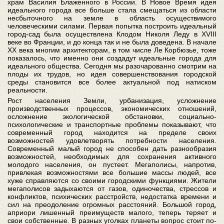
храм Василия Блаженного в России. В Новое Время идея
идеального города все больше стала смещаться из области
несбыточного на земле в область осуществимого
человеческими силами. Первая попытка построить идеальный
город-сад была осуществлена Клодом Николя Леду в XVIII
веке во Франции, и до конца так и не была доведена. В начале
XX века многим архитекторам, в том числе Ле Корбюзье, тоже
показалось, что именно они создадут идеальные города для
идеального общества. Сегодня мы разочарованно смотрим на
плоды их трудов, но идея совершенствования городской
среды становится все более актуальной под натиском
реальности.
Рост населения Земли, урбанизация, усложнение
производственных процессов, экономических отношений,
осложнение экологической обстановки, социально-
психологические и транспортные проблемы показывают, что
современный город находится на пределе своих
возможностей удовлетворять потребности населения.
Современный малый город не способен дать разнообразия
возможностей, необходимых для сохранения активного
молодого населения, он пустеет. Мегаполисы, напротив,
привлекая возможностями все большие массы людей, все
хуже справляются со своими городскими функциями. Жители
мегаполисов задыхаются от газов, одиночества, стрессов и
конфликтов, психических расстройств, недостатка времени и
сил на преодоление огромных расстояний. Большой город,
априори лишенный преимуществ малого, теперь теряет и
свои собственные. В разных уголках планеты вопрос стоит по-