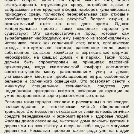
эксплуатировать окружающую среду, потребляя сырье и
выбрасывая в нее вредные отходы, наоборот, культивировать
природную среду, полностью перерабатывая свои отходы и
возобновляя потребляемые ресурсы? Вопрос открыт, и
окончательный ответ на него даст время. Однако
концептуальные проекты таких «зеленых» городов уже
существуют. Это самодостаточный город, который сам
вырабатывает необходимую ему энергию из возобновляемых
источников, таких как солнечный свет, ветер, органические
отходы, геотермальная энергия, рассеянное тепло; имеет
собственное сельское хозяйство в вертикальных фермах-
небоскребах, на крышах домов и в парках. Такой город
должен быть спроектирован на принципах пассивной
архитектуры, когда климатический комфорт достигается
соответствующим месту расположением улиц и домов,
учитывающим местные преобладающие ветра, особенности
рельефа и солнечного освещения. Это позволяет свести к
минимуму специальные технические средства для
поддержания пригодного климата, возложив их функции на
умно построенные и верно расположенные стены.
Размеры таких городов невелики и рассчитаны на пешеходов,
велосипедистов и экологически чистый общественный
транспорт. Это позволяет отказаться от лишних неэкологичных
средств передвижения и экономит время и здоровье людей.
Фасады домов озеленены, высотные дома покрыты кустами и
деревьями на всю высоту и несут на себе сады с могучими
деревьями. Несколько проектов такого рода уже на стадии