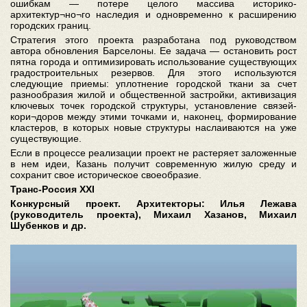
ошибкам — потере целого массива историко-
архитектур¬но¬го наследия и одновременно к расширению
городских границ.
Стратегия этого проекта разработана под руководством
автора обновления Барселоны. Ее задача — остановить рост
пятна города и оптимизировать использование существующих
градостроительных резервов. Для этого используются
следующие приемы: уплотнение городской ткани за счет
разнообразия жилой и общественной застройки, активизация
ключевых точек городской структуры, установление связей-
кори¬доров между этими точками и, наконец, формирование
кластеров, в которых новые структуры наслаиваются на уже
существующие.
Если в процессе реализации проект не растеряет заложенные
в нем идеи, Казань получит современную жилую среду и
сохранит свое историческое своеобразие.
Транс-Россия ХХI
Конкурсный проект. Архитекторы: Илья Лежава
(руководитель проекта), Михаил Хазанов, Михаил
Шубенков и др.