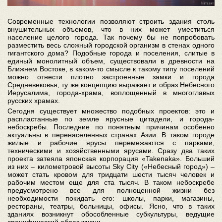
Современные технологии позволяют строить здания столь
внушительных объемов, что в них может уместиться
население целого города. Так почему бы не попробовать
разместить весь сложный городской организм в стенах одного
гигантского дома? Подобные города и поселения, слитые в
единый монолитный объем, существовали в древности на
Ближнем Востоке, в каком-то смысле к такому типу поселений
можно отнести плотно застроенные замки и города
Средневековья, ту же концепцию выражает и образ Небесного
Иерусалима, города-храма, воплощенный в многоглавых
русских храмах.
Сегодня существует множество подобных проектов: это и
распластанные по земле ярусные цитадели, и города-
небоскребы. Последние по понятным причинам особенно
актуальны в перенаселенных странах Азии. В таком городе
жилые и рабочие ярусы перемежаются с парками,
техническими и хозяйственными ярусами. Сразу два таких
проекта затеяла японская корпорация «Takenaka». Больший
из них – километровой высоты Sky City («Небесный город») –
может стать кровом для тридцати шести тысяч человек и
рабочим местом еще для ста тысяч. В таком небоскребе
предусмотрено все для полноценной жизни без
необходимости покидать его: школы, парки, магазины,
рестораны, театры, больницы, офисы. Ясно, что в таких
зданиях возникнут обособленные субкультуры, ведущие