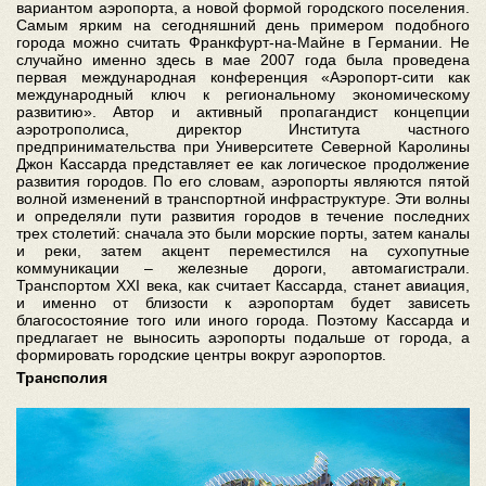
вариантом аэропорта, а новой формой городского поселения.
Самым ярким на сегодняшний день примером подобного
города можно считать Франкфурт-на-Майне в Германии. Не
случайно именно здесь в мае 2007 года была проведена
первая международная конференция «Аэропорт-сити как
международный ключ к региональному экономическому
развитию». Автор и активный пропагандист концепции
аэротрополиса, директор Института частного
предпринимательства при Университете Северной Каролины
Джон Кассарда представляет ее как логическое продолжение
развития городов. По его словам, аэропорты являются пятой
волной изменений в транспортной инфраструктуре. Эти волны
и определяли пути развития городов в течение последних
трех столетий: сначала это были морские порты, затем каналы
и реки, затем акцент переместился на сухопутные
коммуникации – железные дороги, автомагистрали.
Транспортом ХХI века, как считает Кассарда, станет авиация,
и именно от близости к аэропортам будет зависеть
благосостояние того или иного города. Поэтому Кассарда и
предлагает не выносить аэропорты подальше от города, а
формировать городские центры вокруг аэропортов.
Трансполия