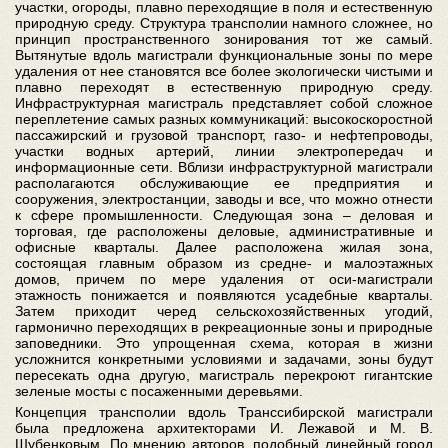
участки, огороды, плавно переходящие в поля и естественную
природную среду. Структура трансполии намного сложнее, но
принцип пространственного зонирования тот же самый.
Вытянутые вдоль магистрали функциональные зоны по мере
удаления от нее становятся все более экологически чистыми и
плавно переходят в естественную природную среду.
Инфраструктурная магистраль представляет собой сложное
переплетение самых разных коммуникаций: высокоскоростной
пассажирский и грузовой транспорт, газо- и нефтепроводы,
участки водных артерий, линии электропередач и
информационные сети. Вблизи инфраструктурной магистрали
располагаются обслуживающие ее предприятия и
сооружения, электростанции, заводы и все, что можно отнести
к сфере промышленности. Следующая зона – деловая и
торговая, где расположены деловые, административные и
офисные кварталы. Далее расположена жилая зона,
состоящая главным образом из средне- и малоэтажных
домов, причем по мере удаления от оси-магистрали
этажность понижается и появляются усадебные кварталы.
Затем приходит черед сельскохозяйственных угодий,
гармонично переходящих в рекреационные зоны и природные
заповедники. Это упрощенная схема, которая в жизни
усложнится конкретными условиями и задачами, зоны будут
пересекать одна другую, магистраль перекроют гигантские
зеленые мосты с посаженными деревьями.
Концепция трансполии вдоль Транссибирской магистрали
была предложена архитекторами И. Лежавой и М. В.
Шубенковым. По мнению авторов, подобный линейный город