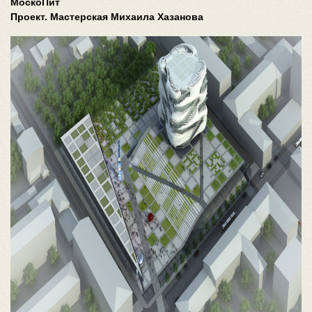
МоскоПит
Проект. Мастерская Михаила Хазанова