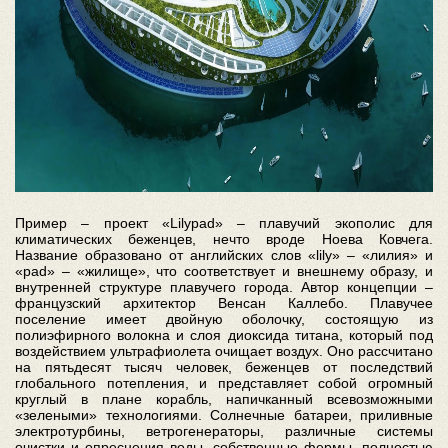
Пример – проект «Lilypad» – плавучий экополис для
климатических беженцев, нечто вроде Ноева Ковчега.
Название образовано от английских слов «lily» – «лилия» и
«pad» – «жилище», что соответствует и внешнему образу, и
внутренней структуре плавучего города. Автор концепции –
французский архитектор Венсан Каллебо. Плавучее
поселение имеет двойную оболочку, состоящую из
полиэфирного волокна и слоя диоксида титана, который под
воздействием ультрафиолета очищает воздух. Оно рассчитано
на пятьдесят тысяч человек, беженцев от последствий
глобального потепления, и представляет собой огромный
круглый в плане корабль, напичканный всевозможными
«зелеными» технологиями. Солнечные батареи, приливные
электротурбины, ветрогенераторы, различные системы
очистки и опреснения воды, собственные фермы, полностью