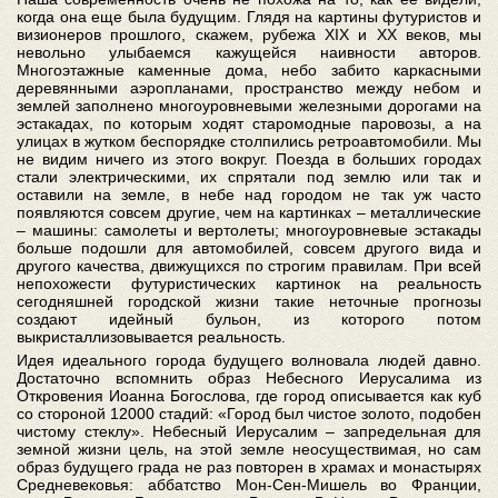
когда она еще была будущим. Глядя на картины футуристов и
визионеров прошлого, скажем, рубежа XIX и XX веков, мы
невольно улыбаемся кажущейся наивности авторов.
Многоэтажные каменные дома, небо забито каркасными
деревянными аэропланами, пространство между небом и
землей заполнено многоуровневыми железными дорогами на
эстакадах, по которым ходят старомодные паровозы, а на
улицах в жутком беспорядке столпились ретроавтомобили. Мы
не видим ничего из этого вокруг. Поезда в больших городах
стали электрическими, их спрятали под землю или так и
оставили на земле, в небе над городом не так уж часто
появляются совсем другие, чем на картинках – металлические
– машины: самолеты и вертолеты; многоуровневые эстакады
больше подошли для автомобилей, совсем другого вида и
другого качества, движущихся по строгим правилам. При всей
непохожести футуристических картинок на реальность
сегодняшней городской жизни такие неточные прогнозы
создают идейный бульон, из которого потом
выкристаллизовывается реальность.
Идея идеального города будущего волновала людей давно.
Достаточно вспомнить образ Небесного Иерусалима из
Откровения Иоанна Богослова, где город описывается как куб
со стороной 12000 стадий: «Город был чистое золото, подобен
чистому стеклу». Небесный Иерусалим – запредельная для
земной жизни цель, на этой земле неосуществимая, но сам
образ будущего града не раз повторен в храмах и монастырях
Средневековья: аббатство Мон-Сен-Мишель во Франции,