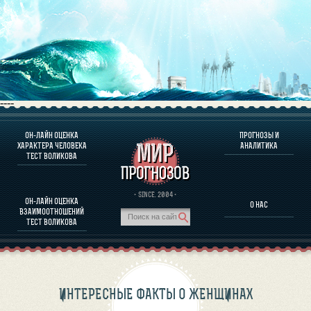
----
ОН-ЛАЙН ОЦЕНКА
ПРОГНОЗЫ И
О ПРОГРАММЕ
ХАРАКТЕРА ЧЕЛОВЕКА
АНАЛИТИКА
ТЕСТ ВОЛИКОВА
ОЦЕНКА ХАРАКТЕРA ЧЕЛОВЕКА
ОЦЕНКА ХАРАКТЕРА ВЫДАЮЩИХСЯ ЛИЧНОСТЕЙ
О ПРОГРАММЕ
· SINCE. 2004 ·
ОН-ЛАЙН ОЦЕНКА
О НАС
ТЕСТ НА СОВМЕСТИМОСТЬ ВОЛИКОВА
ВЗАИМООТНОШЕНИЙ
ПРОГНОЗЫ И АНАЛИТИКА
ТЕСТ ВОЛИКОВА
ИНТЕРЕСНЫЕ ФАКТЫ О ЖЕНЩИНАХ