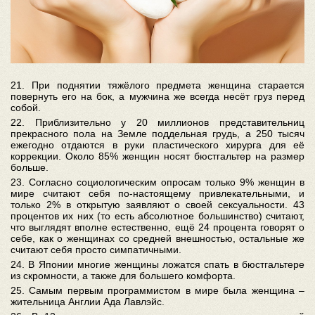
21. При поднятии тяжёлого предмета женщина старается
повернуть его на бок, а мужчина же всегда несёт груз перед
собой.
22. Приблизительно у 20 миллионов представительниц
прекрасного пола на Земле поддельная грудь, а 250 тысяч
ежегодно отдаются в руки пластического хирурга для её
коррекции. Около 85% женщин носят бюстгальтер на размер
больше.
23. Согласно социологическим опросам только 9% женщин в
мире считают себя по-настоящему привлекательными, и
только 2% в открытую заявляют о своей сексуальности. 43
процентов их них (то есть абсолютное большинство) считают,
что выглядят вполне естественно, ещё 24 процента говорят о
себе, как о женщинах со средней внешностью, остальные же
считают себя просто симпатичными.
24. В Японии многие женщины ложатся спать в бюстгальтере
из скромности, а также для большего комфорта.
25. Самым первым программистом в мире была женщина –
жительница Англии Ада Лавлэйс.