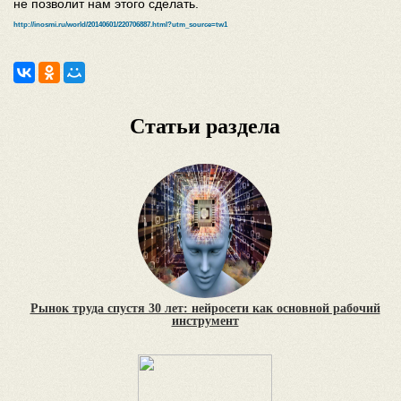
не позволит нам этого сделать.
http://inosmi.ru/world/20140601/220706887.html?utm_source=tw1
Статьи раздела
Рынок труда спустя 30 лет: нейросети как основной рабочий
инструмент