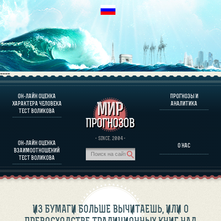
----
ОН-ЛАЙН ОЦЕНКА
ПРОГНОЗЫ И
О ПРОГРАММЕ
ХАРАКТЕРА ЧЕЛОВЕКА
АНАЛИТИКА
ТЕСТ ВОЛИКОВА
ОЦЕНКА ХАРАКТЕРA ЧЕЛОВЕКА
ОЦЕНКА ХАРАКТЕРА ВЫДАЮЩИХСЯ ЛИЧНОСТЕЙ
О ПРОГРАММЕ
· SINCE. 2004 ·
ОН-ЛАЙН ОЦЕНКА
О НАС
ТЕСТ НА СОВМЕСТИМОСТЬ ВОЛИКОВА
ВЗАИМООТНОШЕНИЙ
ПРОГНОЗЫ И АНАЛИТИКА
ТЕСТ ВОЛИКОВА
ИЗ БУМАГИ БОЛЬШЕ ВЫЧИТАЕШЬ, ИЛИ О