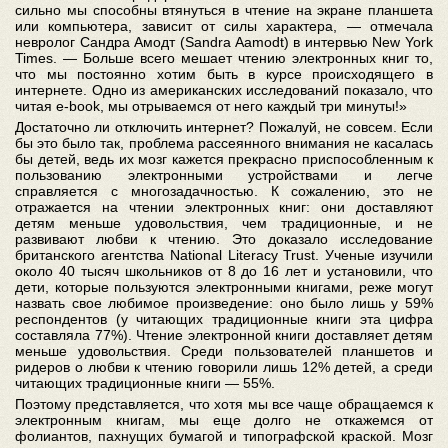
сильно мы способны втянуться в чтение на экране планшета
или компьютера, зависит от силы характера, — отмечала
невролог Сандра Амодт (Sandra Aamodt) в интервью New York
Times. — Больше всего мешает чтению электронных книг то,
что мы постоянно хотим быть в курсе происходящего в
интернете. Одно из американских исследований показало, что
читая e-book, мы отрываемся от него каждый три минуты!»
Достаточно ли отключить интернет? Пожалуй, не совсем. Если
бы это было так, проблема рассеянного внимания не касалась
бы детей, ведь их мозг кажется прекрасно приспособленным к
пользованию электронными устройствами и легче
справляется с многозадачностью. К сожалению, это не
отражается на чтении электронных книг: они доставляют
детям меньше удовольствия, чем традиционные, и не
развивают любви к чтению. Это доказало исследование
британского агентства National Literacy Trust. Ученые изучили
около 40 тысяч школьников от 8 до 16 лет и установили, что
дети, которые пользуются электронными книгами, реже могут
назвать свое любимое произведение: оно было лишь у 59%
респондентов (у читающих традиционные книги эта цифра
составляла 77%). Чтение электронной книги доставляет детям
меньше удовольствия. Среди пользователей планшетов и
ридеров о любви к чтению говорили лишь 12% детей, а среди
читающих традиционные книги — 55%.
Поэтому представляется, что хотя мы все чаще обращаемся к
электронным книгам, мы еще долго не откажемся от
фолиантов, пахнущих бумагой и типографской краской. Мозг