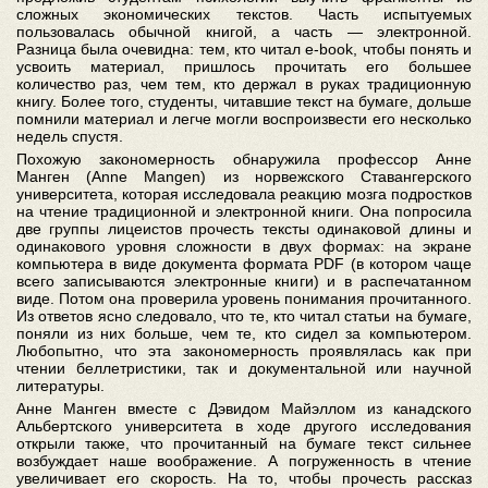
сложных экономических текстов. Часть испытуемых
пользовалась обычной книгой, а часть — электронной.
Разница была очевидна: тем, кто читал e-book, чтобы понять и
усвоить материал, пришлось прочитать его большее
количество раз, чем тем, кто держал в руках традиционную
книгу. Более того, студенты, читавшие текст на бумаге, дольше
помнили материал и легче могли воспроизвести его несколько
недель спустя.
Похожую закономерность обнаружила профессор Анне
Манген (Anne Mangen) из норвежского Ставангерского
университета, которая исследовала реакцию мозга подростков
на чтение традиционной и электронной книги. Она попросила
две группы лицеистов прочесть тексты одинаковой длины и
одинакового уровня сложности в двух формах: на экране
компьютера в виде документа формата PDF (в котором чаще
всего записываются электронные книги) и в распечатанном
виде. Потом она проверила уровень понимания прочитанного.
Из ответов ясно следовало, что те, кто читал статьи на бумаге,
поняли из них больше, чем те, кто сидел за компьютером.
Любопытно, что эта закономерность проявлялась как при
чтении беллетристики, так и документальной или научной
литературы.
Анне Манген вместе с Дэвидом Майэллом из канадского
Альбертского университета в ходе другого исследования
открыли также, что прочитанный на бумаге текст сильнее
возбуждает наше воображение. А погруженность в чтение
увеличивает его скорость. На то, чтобы прочесть рассказ