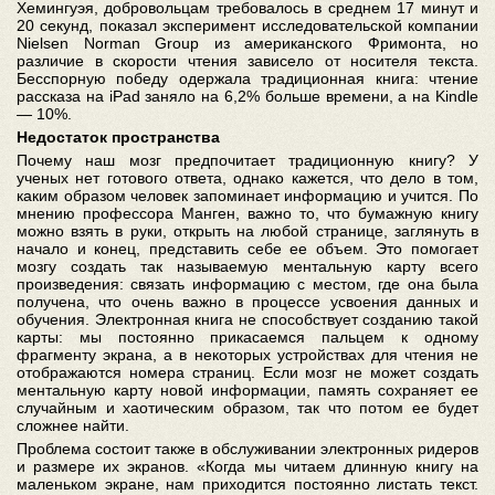
Хемингуэя, добровольцам требовалось в среднем 17 минут и
20 секунд, показал эксперимент исследовательской компании
Nielsen Norman Group из американского Фримонта, но
различие в скорости чтения зависело от носителя текста.
Бесспорную победу одержала традиционная книга: чтение
рассказа на iPad заняло на 6,2% больше времени, а на Kindle
— 10%.
Недостаток пространства
Почему наш мозг предпочитает традиционную книгу? У
ученых нет готового ответа, однако кажется, что дело в том,
каким образом человек запоминает информацию и учится. По
мнению профессора Манген, важно то, что бумажную книгу
можно взять в руки, открыть на любой странице, заглянуть в
начало и конец, представить себе ее объем. Это помогает
мозгу создать так называемую ментальную карту всего
произведения: связать информацию с местом, где она была
получена, что очень важно в процессе усвоения данных и
обучения. Электронная книга не способствует созданию такой
карты: мы постоянно прикасаемся пальцем к одному
фрагменту экрана, а в некоторых устройствах для чтения не
отображаются номера страниц. Если мозг не может создать
ментальную карту новой информации, память сохраняет ее
случайным и хаотическим образом, так что потом ее будет
сложнее найти.
Проблема состоит также в обслуживании электронных ридеров
и размере их экранов. «Когда мы читаем длинную книгу на
маленьком экране, нам приходится постоянно листать текст.