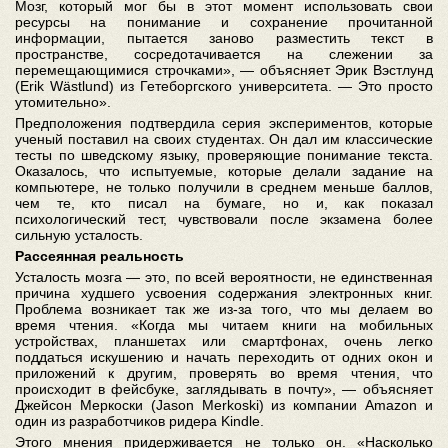
Мозг, который мог бы в этот момент использовать свои
ресурсы на понимание и сохранение прочитанной
информации, пытается заново разместить текст в
пространстве, сосредотачивается на слежении за
перемещающимися строчками», — объясняет Эрик Вэстлунд
(Erik Wästlund) из Гетеборгского университета. — Это просто
утомительно».
Предположения подтвердила серия экспериментов, которые
ученый поставил на своих студентах. Он дал им классические
тесты по шведскому языку, проверяющие понимание текста.
Оказалось, что испытуемые, которые делали задание на
компьютере, не только получили в среднем меньше баллов,
чем те, кто писал на бумаге, но и, как показал
психологический тест, чувствовали после экзамена более
сильную усталость.
Рассеянная реальность
Усталость мозга — это, по всей вероятности, не единственная
причина худшего усвоения содержания электронных книг.
Проблема возникает так же из-за того, что мы делаем во
время чтения. «Когда мы читаем книги на мобильных
устройствах, планшетах или смартфонах, очень легко
поддаться искушению и начать переходить от одних окон и
приложений к другим, проверять во время чтения, что
происходит в фейсбуке, заглядывать в почту», — объясняет
Джейсон Меркоски (Jason Merkoski) из компании Amazon и
один из разработчиков ридера Kindle.
Этого мнения придерживается не только он. «Насколько