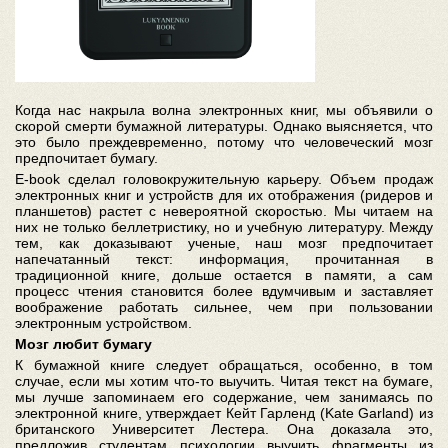
Когда нас накрыла волна электронных книг, мы объявили о
скорой смерти бумажной литературы. Однако выясняется, что
это было преждевременно, потому что человеческий мозг
предпочитает бумагу.
E-book сделал головокружительную карьеру. Объем продаж
электронных книг и устройств для их отображения (ридеров и
планшетов) растет с невероятной скоростью. Мы читаем на
них не только беллетристику, но и учебную литературу. Между
тем, как доказывают ученые, наш мозг предпочитает
напечатанный текст: информация, прочитанная в
традиционной книге, дольше остается в памяти, а сам
процесс чтения становится более вдумчивым и заставляет
воображение работать сильнее, чем при пользовании
электронным устройством.
Мозг любит бумагу
К бумажной книге следует обращаться, особенно, в том
случае, если мы хотим что-то выучить. Читая текст на бумаге,
мы лучше запоминаем его содержание, чем занимаясь по
электронной книге, утверждает Кейт Гарленд (Kate Garland) из
британского Университет Лестера. Она доказала это,
предложив студентам психологии выучить фрагменты из