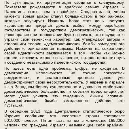
По сути дела, их аргументация сводится к следующему.
Показатели рождаемости в арабских семьях Израиля и
Палестины выше, чем в еврейских. Следовательно, через
какое-то время арабы станут большинством в тех районах,
которые оккупирует Израиль. Когда этот день наступит,
израильтянам придется делать выбор между еврейским
государством и государством демократическим, так как
равноправие при голосовании будет означать, что государство
утратит свой еврейский характер. Как утверждают авторы и
сторонники теории «демографической бомбы замедленного
действия», единственная надежда Израиля на сохранение
своей идентичности заключается в том, чтобы как можно
скорее заключить мирное соглашение, которое проложит путь
к созданию независимого палестинского государства.
Но здесь есть одна проблема: цифры не сходятся. В
демографии используются не только показатели
рождаемости, и аналогичные прогнозы давно уже
демонстрируют свою несостоятельность. У евреев в Израиле
и на Западном берегу существенное и довольно стабильное
демографическое большинство, и события предстоящих лет
могут даже усилить эту тенденцию. Иными словами,
демографическая бомба замедленного действия это
пустышка.
В середине 2013 года Центральное статистическое бюро
Израиля сообщило, что население страны составляет
8018000 человек. Пятая часть из них в количестве 1658000
человек это граждане Израиля, называющие себя арабами.