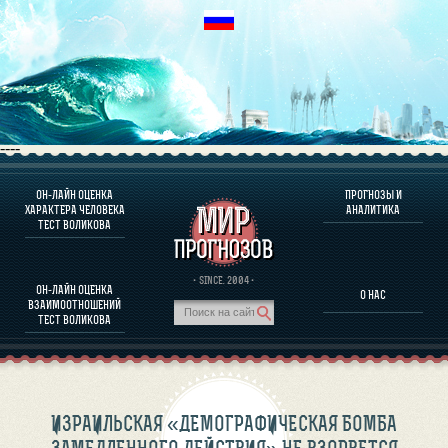
----
ОН-ЛАЙН ОЦЕНКА
ПРОГНОЗЫ И
О ПРОГРАММЕ
ХАРАКТЕРА ЧЕЛОВЕКА
АНАЛИТИКА
ТЕСТ ВОЛИКОВА
ОЦЕНКА ХАРАКТЕРA ЧЕЛОВЕКА
ОЦЕНКА ХАРАКТЕРА ВЫДАЮЩИХСЯ ЛИЧНОСТЕЙ
О ПРОГРАММЕ
· SINCE. 2004 ·
ОН-ЛАЙН ОЦЕНКА
О НАС
ТЕСТ НА СОВМЕСТИМОСТЬ ВОЛИКОВА
ВЗАИМООТНОШЕНИЙ
ПРОГНОЗЫ И АНАЛИТИКА
ТЕСТ ВОЛИКОВА
ИЗРАИЛЬСКАЯ «ДЕМОГРАФИЧЕСКАЯ БОМБА