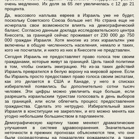
очень медленно. Их доля за 65 лет увеличилась с 12 до 21
процента.
Да, массового наплыва евреев в Израиль уже не будет,
поскольку Советского Союза больше нет. Но страна еще не
исчерпала свои возможности влиять на демографический
баланс. Согласно данным доклада исследовательского центра
Кнессета, за границей сейчас проживает от 230 000 до 750
000 граждан Израиля. Хотя многие из этих израильтян уже
включены в общую численность населения, немало и таких,
кого не посчитали, и никто из них в Кнессете не представлен.
Сегодня Израиль не предоставляет право голоса тем своим
гражданами, которые живут за границей. Цель такой политики
в том, чтобы снизить эмиграцию. Но из-за таких действий
Израиль превратился в белую ворону на мировой арене. Если
бы Израиль просто предоставил право голоса своим экспатам,
как это делается в США и Канаде, у него в списках
избирателей появились бы дополнительно сотни тысяч
человек. Эти цифры можно увеличить еще больше, если
разрешить израильским туристам голосовать в день выборов
за границей, или если облегчить процесс предоставления
гражданства. Сделать это нетрудно. Избирательный закон
Израиля в конституции не закреплен, и его можно менять как
угодно небольшим большинством в парламенте.
Демографическую картину также меняют драматические
улучшения в системе здравоохранения. Значительные
неточности в прежних прогнозах объясняются тем, что они
были сосредоточены на показателях рождаемости, а такие