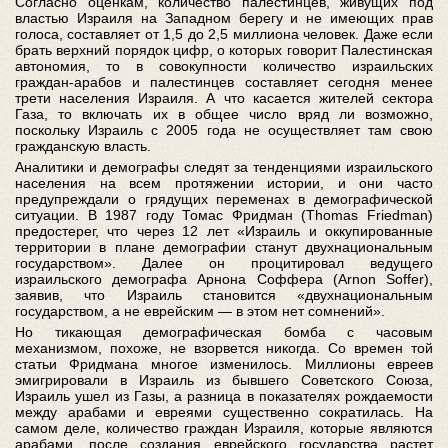
Согласно оценкам, количество палестинцев, живущих под
властью Израиля на Западном берегу и не имеющих прав
голоса, составляет от 1,5 до 2,5 миллиона человек. Даже если
брать верхний порядок цифр, о которых говорит Палестинская
автономия, то в совокупности количество израильских
граждан-арабов и палестинцев составляет сегодня менее
трети населения Израиля. А что касается жителей сектора
Газа, то включать их в общее число вряд ли возможно,
поскольку Израиль с 2005 года не осуществляет там свою
гражданскую власть.
Аналитики и демографы следят за тенденциями израильского
населения на всем протяжении истории, и они часто
предупреждали о грядущих переменах в демографической
ситуации. В 1987 году Томас Фридман (Thomas Friedman)
предостерег, что через 12 лет «Израиль и оккупированные
территории в плане демографии станут двухнациональным
государством». Далее он процитировал ведущего
израильского демографа Арнона Соффера (Arnon Soffer),
заявив, что Израиль становится «двухнациональным
государством, а не еврейским — в этом нет сомнений».
Но тикающая демографическая бомба с часовым
механизмом, похоже, не взорвется никогда. Со времен той
статьи Фридмана многое изменилось. Миллионы евреев
эмигрировали в Израиль из бывшего Советского Союза,
Израиль ушел из Газы, а разница в показателях рождаемости
между арабами и евреями существенно сократилась. На
самом деле, количество граждан Израиля, которые являются
арабами, после создания еврейского государства растет