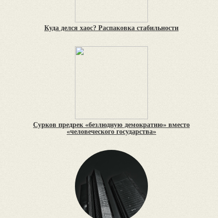
Куда делся хаос? Распаковка стабильности
Сурков предрек «безлюдную демократию» вместо
«человеческого государства»