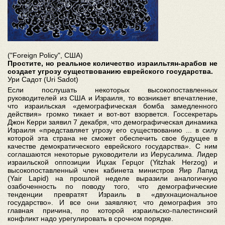
("Foreign Policy", США)
Простите, но реальное количество израильтян-арабов не
создает угрозу существованию еврейского государства.
Ури Садот (Uri Sadot)
Если послушать некоторых высокопоставленных
руководителей из США и Израиля, то возникает впечатление,
что израильская «демографическая бомба замедленного
действия» громко тикает и вот-вот взорвется. Госсекретарь
Джон Керри заявил 7 декабря, что демографическая динамика
Израиля «представляет угрозу его существованию ... в силу
которой эта страна не сможет обеспечить свое будущее в
качестве демократического еврейского государства». С ним
соглашаются некоторые руководители из Иерусалима. Лидер
израильской оппозиции Ицхак Герцог (Yitzhak Herzog) и
высокопоставленный член кабинета министров Яир Лапид
(Yair Lapid) на прошлой неделе выразили аналогичную
озабоченность по поводу того, что демографические
тенденции превратят Израиль в «двухнациональное
государство». И все они заявляют, что демография это
главная причина, по которой израильско-палестинский
конфликт надо урегулировать в срочном порядке.