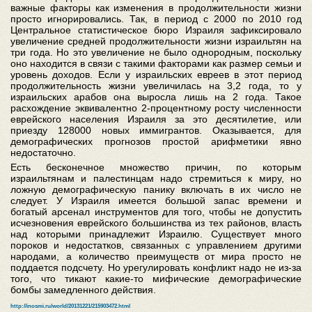
важные факторы как изменения в продолжительности жизни
просто игнорировались. Так, в период с 2000 по 2010 год
Центральное статистическое бюро Израиля зафиксировало
увеличение средней продолжительности жизни израильтян на
три года. Но это увеличение не было однородным, поскольку
оно находится в связи с такими факторами как размер семьи и
уровень доходов. Если у израильских евреев в этот период
продолжительность жизни увеличилась на 3,2 года, то у
израильских арабов она выросла лишь на 2 года. Такое
расхождение эквивалентно 2-процентному росту численности
еврейского населения Израиля за это десятилетие, или
приезду 128000 новых иммигрантов. Оказывается, для
демографических прогнозов простой арифметики явно
недостаточно.
Есть бесконечное множество причин, по которым
израильтянам и палестинцам надо стремиться к миру, но
ложную демографическую панику включать в их число не
следует. У Израиля имеется большой запас времени и
богатый арсенал инструментов для того, чтобы не допустить
исчезновения еврейского большинства из тех районов, власть
над которыми принадлежит Израилю. Существует много
пороков и недостатков, связанных с управлением другими
народами, а количество преимуществ от мира просто не
поддается подсчету. Но урегулировать конфликт надо не из-за
того, что тикают какие-то мифические демографические
бомбы замедленного действия.
http://inosmi.ru/world/20131221/215903472.html