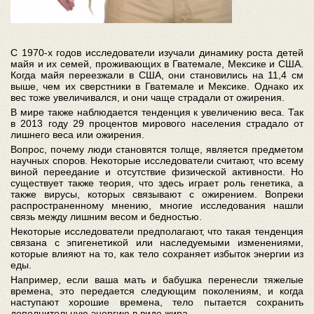
С 1970-х годов исследователи изучали динамику роста детей
майя и их семей, проживающих в Гватемале, Мексике и США.
Когда майя переезжали в США, они становились на 11,4 см
выше, чем их сверстники в Гватемале и Мексике. Однако их
вес тоже увеличивался, и они чаще страдали от ожирения.
В мире также наблюдается тенденция к увеличению веса. Так
в 2013 году 29 процентов мирового населения страдало от
лишнего веса или ожирения.
Вопрос, почему люди становятся толще, является предметом
научных споров. Некоторые исследователи считают, что всему
виной переедание и отсутствие физической активности. Но
существует также теория, что здесь играет роль генетика, а
также вирусы, которых связывают с ожирением. Вопреки
распространенному мнению, многие исследования нашли
связь между лишним весом и бедностью.
Некоторые исследователи предполагают, что такая тенденция
связана с эпигенетикой или наследуемыми изменениями,
которые влияют на то, как тело сохраняет избыток энергии из
еды.
Например, если ваша мать и бабушка перенесли тяжелые
времена, это передается следующим поколениям, и когда
наступают хорошие времена, тело пытается сохранить
дополнительную энергию в виде жира.