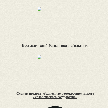
Куда делся хаос? Распаковка стабильности
Сурков предрек «безлюдную демократию» вместо
«человеческого государства»