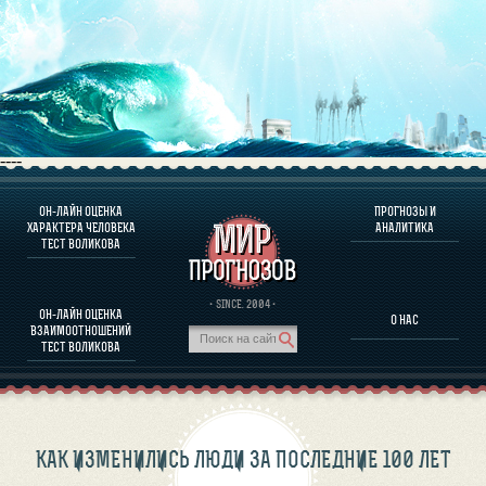
----
ОН-ЛАЙН ОЦЕНКА
ПРОГНОЗЫ И
О ПРОГРАММЕ
ХАРАКТЕРА ЧЕЛОВЕКА
АНАЛИТИКА
ТЕСТ ВОЛИКОВА
ОЦЕНКА ХАРАКТЕРA ЧЕЛОВЕКА
ОЦЕНКА ХАРАКТЕРА ВЫДАЮЩИХСЯ ЛИЧНОСТЕЙ
О ПРОГРАММЕ
· SINCE. 2004 ·
ОН-ЛАЙН ОЦЕНКА
О НАС
ТЕСТ НА СОВМЕСТИМОСТЬ ВОЛИКОВА
ВЗАИМООТНОШЕНИЙ
ПРОГНОЗЫ И АНАЛИТИКА
ТЕСТ ВОЛИКОВА
КАК ИЗМЕНИЛИСЬ ЛЮДИ ЗА ПОСЛЕДНИЕ 100 ЛЕТ