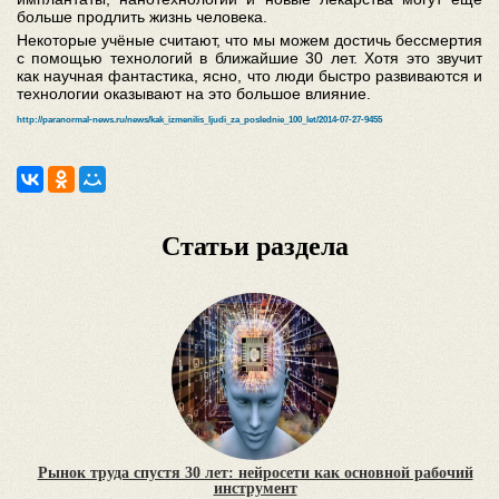
больше продлить жизнь человека.
Некоторые учёные считают, что мы можем достичь бессмертия
с помощью технологий в ближайшие 30 лет. Хотя это звучит
как научная фантастика, ясно, что люди быстро развиваются и
технологии оказывают на это большое влияние.
http://paranormal-news.ru/news/kak_izmenilis_ljudi_za_poslednie_100_let/2014-07-27-9455
Статьи раздела
Рынок труда спустя 30 лет: нейросети как основной рабочий
инструмент