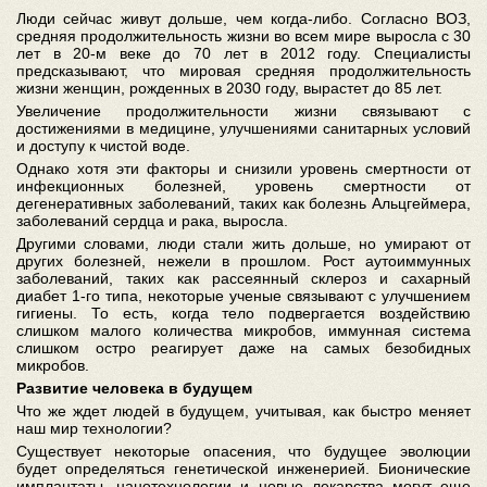
Люди сейчас живут дольше, чем когда-либо. Согласно ВОЗ,
средняя продолжительность жизни во всем мире выросла с 30
лет в 20-м веке до 70 лет в 2012 году. Специалисты
предсказывают, что мировая средняя продолжительность
жизни женщин, рожденных в 2030 году, вырастет до 85 лет.
Увеличение продолжительности жизни связывают с
достижениями в медицине, улучшениями санитарных условий
и доступу к чистой воде.
Однако хотя эти факторы и снизили уровень смертности от
инфекционных болезней, уровень смертности от
дегенеративных заболеваний, таких как болезнь Альцгеймера,
заболеваний сердца и рака, выросла.
Другими словами, люди стали жить дольше, но умирают от
других болезней, нежели в прошлом. Рост аутоиммунных
заболеваний, таких как рассеянный склероз и сахарный
диабет 1-го типа, некоторые ученые связывают с улучшением
гигиены. То есть, когда тело подвергается воздействию
слишком малого количества микробов, иммунная система
слишком остро реагирует даже на самых безобидных
микробов.
Развитие человека в будущем
Что же ждет людей в будущем, учитывая, как быстро меняет
наш мир технологии?
Существует некоторые опасения, что будущее эволюции
будет определяться генетической инженерией. Бионические
имплантаты, нанотехнологии и новые лекарства могут еще