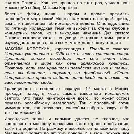
святого Патрика. Как все прошло на этот раз, увидел наш
московский собкор Максим Короткин.
Зеленые флаги, шляпы, шарфы и прочие предметы
гардероба в мартовской Москве намекают на скорый приход
весны и напоминают об ирландской неделе. С понедельника
по пятницу ирландская тема не выходит за стены клубов и
концертных залов, но в выходные накануне Дня святого
Патрика выплескивается на улицу не только ярким цветом
изумрудного острова, но и всем, что можно к нему отнести.
МАКСИМ КОРОТКИН, корреспондент:
Праздник святого
Патрика установлен в XVIII веке в честь христианизации
Ирландии, однако последние лет сто этот день
отмечается в мире как день ирландской культуры.
Поэтому, если вам нравится ирландская музыка и танцы,
если вы болеете, например, за футбольный «Сент-
Патрикс» или просто любите ирландский эль и виски, то
вам, несомненно, сюда.
Традиционно в выходные накануне 17 марта в Москве
проходит парад в честь самого известного ирландского
святого. Это такая квинтэссенция всего, что может остров
показать российскому мегаполису. Три с половиной сотни
иммигрантов, как оказалось, способны собрать вокруг себя
тысячи москвичей.
Ирландские танцы и волынки далеко не главное, что
составляет атмосферу праздника как в стране пребывания,
так и на родине. По размаху и веселью он напоминает нашу
Масленицу, только по другому поводу. И в этом, похоже, все