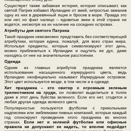
Существует также забавная история, которая описывает, как
святой Патрик избавил Ирландию от змей, хитростью заманив
одну из них в деревянный ящик и бросив в море. Правда это
или нет, но факт налицо – ядовитые змеи в этой стране не
водятся, несмотря на их наличие на соседних островах.
Атрибуты дня святого Патрика
Такой праздник невозможно представить без соответствующей
атрибутики, которая едина, пожалуй, для всех стран мира.
Используя предметы, которые символизируют этот день,
можно приблизиться к Ирландии и ощутить ее дух, даже
находясь от нее на значительном расстоянии.
Одежда
Одним из главных атрибутов праздника является
использование насыщенного изумрудного цвета, ведь
Ирландию неофициально называют Изумрудным островом.
Этот цвет используется везде, в том числе и в одежде.
Хит праздника – это свитер с огромным зеленым
трилистником на груди,
он позволит выделиться в толпе
даже в этот день буйства зеленого. Если его нет, сгодится и
любая другая одежда зеленого цвета.
Популярностью пользуются футболки с прикольными
надписями или эмблемами пивных компаний, которые каждый
год спонсируют проведение этого праздника во многих
странах.
Если нет и зеленой футболки или офисные
правила не допускают ее надеть, то вполне подойдет