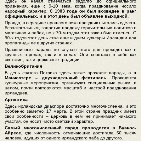
Здесь он начал отмечаться задолго до официального
признания, еще с 9-10 века, когда празднование носило
народный характер.
С 1903 года он был возведен в ранг
официальных, и в этот день был объявлен выходной.
Правда, в середине прошлого века праздник пытались сделать
безалкогольным, запретив продажу горячительных напитков в
магазинах и пабах, но к 70-м годам этот закон был отменен. С
90-х годов этот день стал еще и днем культуры Ирландии для
пропаганды ее в других странах.
Праздничные парады по случаю этого дня проходят как в
крупных городах, так и в селах. Они сочетают в себе как
светские, так и церковные традиции.
Великобритания
В день святого Патрика здесь также проходят парады, а
в
Манчестере – двухнедельный фестиваль.
Проводятся
культурные мероприятия, организуют специальные рынки; в
целом, почти повторяются масштаб и настрой празднования
ирландцев.
Аргентина
Здесь ирландская диаспора достаточно многочисленна, и это
особенно заметно 17 марта. В этой стране праздник имеет
свои особенности – церковь в нем не принимает никакого
участия, он носит чисто светский характер.
Самый многочисленный парад проводится в Буэнос-
Айресе
, где численность отмечающих достигала 50 тысяч
человек, идущих от одного ирландского паба до другого.