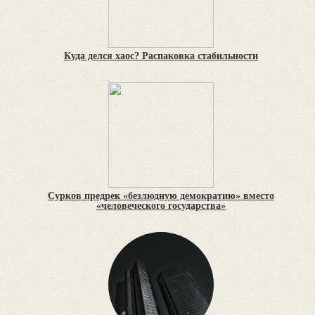
Куда делся хаос? Распаковка стабильности
Сурков предрек «безлюдную демократию» вместо
«человеческого государства»