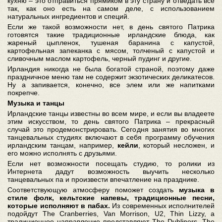
кухню – это отправиться прямиком в эту страну и отведать все
так, как оно есть на самом деле, с использованием
натуральных ингредиентов и специй.
Если же такой возможности нет, в день святого Патрика
готовятся такие традиционные ирландские блюда, как
жареный цыпленок, тушеная баранина с капустой,
картофельная запеканка с мясом, толченый с капустой и
сливочным маслом картофель, черный пудинг и другие.
Ирландия никогда не была богатой страной, поэтому даже
праздничное меню там не содержит экзотических деликатесов.
Ну а запивается, конечно, все элем или же напитками
покрепче.
Музыка и танцы
Ирландские танцы известны во всем мире, и если вы владеете
этим искусством, то день святого Патрика – прекрасный
случай это продемонстрировать. Сегодня занятия во многих
танцевальных студиях включают в себя программу обучения
ирландским танцам, например,
кейли
, который несложен, и
его можно исполнять с друзьями.
Если нет возможности посещать студию, то ролики из
Интернета дадут возможность выучить несколько
танцевальных па и произвести впечатление на празднике.
Соответствующую атмосферу поможет создать
музыка в
стиле фолк, кельтские напевы, традиционные песни,
которые исполняют в пабах.
Из современных исполнителей
подойдут The Cranberries, Van Morrison, U2, Thin Lizzy, а
традиционное направление представляют The Dubliners, The