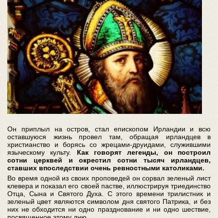
Он приплыл на остров, стал епископом Ирландии и всю
оставшуюся жизнь провел там, обращая ирландцев в
христианство и борясь со жрецами-друидами, служившими
языческому культу.
Как говорят легенды, он построил
сотни церквей и окрестил сотни тысяч ирландцев,
ставших впоследствии очень ревностными католиками.
Во время одной из своих проповедей он сорвал зеленый лист
клевера и показал его своей пастве, иллюстрируя триединство
Отца, Сына и Святого Духа. С этого времени трилистник и
зеленый цвет являются символом дня святого Патрика, и без
них не обходится ни одно празднование и ни одно шествие,
посвященное этому дню.