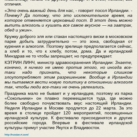
отличия.
«
Это очень важный день для нас
, - говорит посол Ирландии. -
Почему? Да потому, что это исключительное время, на
которое отменяется церковный пост. В этот день можно
выпить алкоголь и кушать все самое вкусное — на завтрак,
обед и ужин
».
Кружку доброго эля или стакан настоящего виски в московском
парке добыть затруднительно — это зона, свободная от
курения и алкоголя. Поэтому зрелище предполагается сейчас,
а хлеб и то, что к хлебу, потом, дома. Да и ирландский
Минздрав не то чтобы запрещает, но предупреждает.
КЭТРИН ЛИНЧ, министр здравоохранения Ирландии:
Знаете,
конечно, я ничего не имею против этого, но иногда все-
таки надо признать, что некоторые слишком
злоупотребляют этим разрешением. Вообще в Ирландии
мы пытаемся вести новую политику в отношении алкоголя
так, чтобы люди все-таки не очень увлекались.
Праздника мало не бывает и у ирландцев, поэтому из парка
«Сокольники» он плавно перемещается туда, где можно
более свободно почувствовать вкус настоящей Ирландии.
Неделя Ирландии в Москве продлится до 22 марта. За это
время в столице пройдет 120 мероприятий, посвященных
ирландской культуре. К фестивалю присоединятся и другие
российские города. Впервые в фестивале ирландской
культуры примут участие Якутск и Владивосток.
http://russian.rt.com/