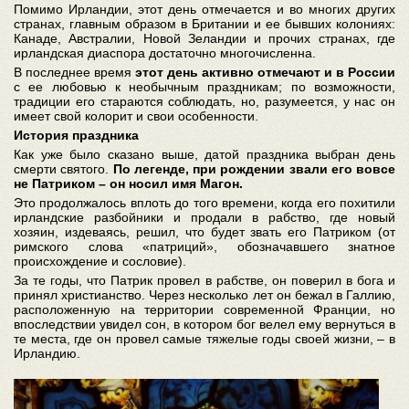
Помимо Ирландии, этот день отмечается и во многих других
странах, главным образом в Британии и ее бывших колониях:
Канаде, Австралии, Новой Зеландии и прочих странах, где
ирландская диаспора достаточно многочисленна.
В последнее время
этот день активно отмечают и в России
с ее любовью к необычным праздникам; по возможности,
традиции его стараются соблюдать, но, разумеется, у нас он
имеет свой колорит и свои особенности.
История праздника
Как уже было сказано выше, датой праздника выбран день
смерти святого.
По легенде, при рождении звали его вовсе
не Патриком – он носил имя Магон.
Это продолжалось вплоть до того времени, когда его похитили
ирландские разбойники и продали в рабство, где новый
хозяин, издеваясь, решил, что будет звать его Патриком (от
римского слова «патриций», обозначавшего знатное
происхождение и сословие).
За те годы, что Патрик провел в рабстве, он поверил в бога и
принял христианство. Через несколько лет он бежал в Галлию,
расположенную на территории современной Франции, но
впоследствии увидел сон, в котором бог велел ему вернуться в
те места, где он провел самые тяжелые годы своей жизни, – в
Ирландию.