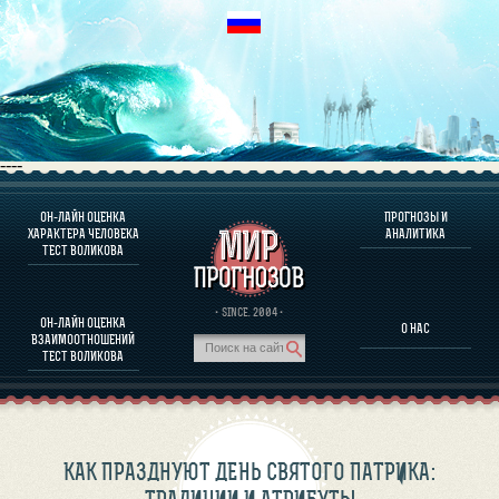
----
ОН-ЛАЙН ОЦЕНКА
ПРОГНОЗЫ И
О ПРОГРАММЕ
ХАРАКТЕРА ЧЕЛОВЕКА
АНАЛИТИКА
ТЕСТ ВОЛИКОВА
ОЦЕНКА ХАРАКТЕРA ЧЕЛОВЕКА
ОЦЕНКА ХАРАКТЕРА ВЫДАЮЩИХСЯ ЛИЧНОСТЕЙ
О ПРОГРАММЕ
· SINCE. 2004 ·
ОН-ЛАЙН ОЦЕНКА
О НАС
ТЕСТ НА СОВМЕСТИМОСТЬ ВОЛИКОВА
ВЗАИМООТНОШЕНИЙ
ПРОГНОЗЫ И АНАЛИТИКА
ТЕСТ ВОЛИКОВА
КАК ПРАЗДНУЮТ ДЕНЬ СВЯТОГО ПАТРИКА: