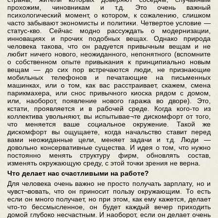
прохожим, чиновникам и т.д. Это очень важный
психологический момент, о котором, к сожалению, слишком
часто забывают экономисты и политики. Четвертое условие —
статус-кво. Сейчас модно рассуждать о модернизации,
инновациях и прочих подобных вещах. Однако природа
человека такова, что он радуется привычным вещам и не
любит ничего нового, неожиданного, непонятного (вспомните
о собственном опыте привыкания к принципиально новым
вещам — до сих пор встречаются люди, не признающие
мобильных телефонов и печатающие на письменных
машинках, или о том, как вас расстраивает, скажем, смена
парикмахера, или снос привычного киоска рядом с домом,
или, наоборот, появление нового гаража во дворе). Это,
кстати, проявляется и в рабочей среде. Когда кого-то из
коллектива увольняют, вы испытывае¬те дискомфорт от того,
что меняется ваше социальное окружение. Такой же
дискомфорт вы ощущаете, когда начальство ставит перед
вами неожиданные цели, меняет задачи и т.д. Люди —
довольно консервативные существа. И идея о том, что нужно
постоянно менять структуру фирм, обновлять состав,
изменять окружающую среду, с этой точки зрения не верна.
Что делает нас счастливыми на работе?
Для человека очень важно не просто получать зарплату, но и
чувст¬вовать, что он приносит пользу окружающим. То есть
если он много получает, но при этом, как ему кажется, делает
что-то бессмысленное, он будет каждый вечер приходить
домой глубоко несчастным. И наоборот, если он делает очень