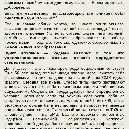
слишком прямой путь к подлинному счастью. В нем мало¬вато
добродетели.
Есть ли статистика, показывающая, кто считает себя
счастливым, а кто — нет?
Если в самых общих чертах, то ничего оригинального:
согласно ¬опросам, счастливыми себя считают люди богатые,
здоровые, стройные (то есть, скорее, худые, чем полные),
семейные, имеющие высшее образование и работу;
несчастными — бедные, толстые, одинокие, безработные, не
имеющие высшего образования.
Пункт «полные — худые» говорит о том, что
удовлетворенность жизнью отчасти определяется
стереотипами.
Да, счастье — это в некотором роде социальный конструкт.
Еще 50 лет назад полные люди вполне могли считать себя
счастливыми: на них не давил навязанный нам СМИ идеал
красоты. Сегодня все иначе. Стерео¬типы часто заставляют
человека чувствовать себя несчастным вопреки собственным
ощущениям. Социальная среда диктует нам определенные
условия, например: если ты хочешь соотносить себя со
средним классом, но ездишь на ¬допотопной Пежо-206, то ты,
безусловно, обязан быть несчастным и попросту не имеешь
права быть счастливым. Счастливый должен ездить на Тойоте,
а еще лучше — на БМВ. Все это довольно неприятные
издержки неминуемой социализации человека,
расставляющей для удобства «внутренней классификации» и
управления иерархиями такие потребительские «вешки» и