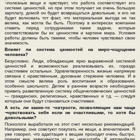
¬полезные вещи и чувствует, что работа соответствует его
системе ценностей, но при этом получает не очень большую
зарплату, домой он будет возвращаться довольным, и его не
будет волновать тот факт, что материальная выгода не так
велика, как могла бы быть. Поэтому в интересах компании
ставить перед сотрудниками такие задачи, которые
соответствовали бы их ценностям и картине мира. Условия
работы должны быть такими, чтобы человек чувствовал свою
значимость.
Влияет ли система ценностей на миро¬ощущение
человека?
Безусловно. Люди, обладающие ярко выраженной системой
ценностей и возможностью реализовывать их, гораздо
счастливее остальных. Удовлетворенность жизнью напрямую
связана с нравственным, духовным стержнем человека. И в
этом смысле велика роль воспитания и образования,
особенно школьного. Детям в раннем возрасте необходимо
привить разветвленную систему общечеловеческих ценностей
— гражданских, религиозных, нравственных и т.д. — следуя
которым они будут становиться счастливее.
А есть ли какие-то ¬хитрости, позволяющие нам чаще
¬чувствовать себя если не счастливыми, то хотя бы
довольными?
Психологи выработали на этот счет несколько рекомендаций.
Например, они советуют покупать не вещи, а впечатления. Я
уже говорил, что адаптация к вещам проходит очень быстро,
причем вне зависимости от их ¬масштаба. К автомобилю