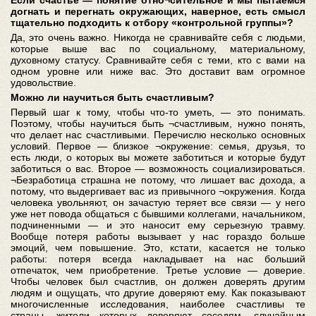
Если счастье — понятие отно¬сительное и мы пытаемся
догнать и перегнать окружающих, наверное, есть смысл
тщательно подходить к отбору «контрольной группы»?
Да, это очень важно. Никогда не сравнивайте себя с людьми,
которые выше вас по социальному, материальному,
духовному статусу. Сравнивайте себя с теми, кто с вами на
одном уровне или ниже вас. Это доставит вам огромное
удовольствие.
Можно ли научиться быть счастливым?
Первый шаг к тому, чтобы что-то уметь, — это понимать.
Поэтому, чтобы научиться быть ¬счастливым, нужно понять,
что делает нас счастливыми. Перечислю несколько основных
условий. Первое — близкое ¬окружение: семья, друзья, то
есть люди, о которых вы можете заботиться и которые будут
заботиться о вас. Второе — возможность социализироваться.
¬Безработица страшна не потому, что лишает вас дохода, а
потому, что выдергивает вас из привычного ¬окружения. Когда
человека увольняют, он зачастую теряет все связи — у него
уже нет повода общаться с бывшими коллегами, начальником,
подчиненными — и это наносит ему серьезную травму.
Вообще потеря работы вызывает у нас гораздо больше
эмоций, чем повышение. Это, кстати, касается не только
работы: потеря всегда накладывает на нас больший
отпечаток, чем приобретение. Третье условие — доверие.
Чтобы человек был счастлив, он должен доверять другим
людям и ощущать, что другие доверяют ему. Как показывают
многочисленные исследования, наиболее счастливы те
страны, жители которых доверяют соседям, случайным