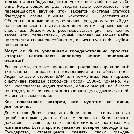
только что освободилось, кто-то ушел с него либо вверх, либо
вниз. Когда общество дает людям такую возможность, они
перемещаются внут¬ри этой закрытой системы статусов
благодаря своим личным качествам и достижениям.
Общества, которые не предоставляют гражданам условий для
повышения своего статуса законным путем, гораздо менее
счастливы. Возможность реализовываться для нас крайне
важна; если талантливый, умный человек не может найти
применения своим способностям, он чувствует себя глубоко
несчастным.
Могут ли быть успешными государственные проекты,
которые навязывают человеку новое понимание
счастья?
Все режимы, которые предлагали гражданам определенный
тип счастья, напирают на коллективизм и на общую цель.
Люди, которые строили БАМ или коммунизм, были гораздо
счастливее граждан свободной России 1990-х. Конечно, мы
все ¬переживаем индивидуально, общих эмоций не бывает,
но, когда у нас появляется коллективная цель, двигаясь к ней,
мы испытываем счастье.
Как показывает история, это чувство не очень
долговечно.
Да, это так. Дело в том, что общая цель — лишь одна из
целей, которые должны быть у человека. Коллективные
действия — лишь одна из необходимостей, которые мы
испытываем. Есть и другие: уважение, доверие, свобода и т.д.
Государство, стремящееся сделать своих граждан