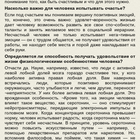
понимание того, как быть счастливым и что для этого нужно.
Насколько важно для человека испытывать счастье?
Если под счастьем мы понимаем вершину позитивных эмоций,
то, конечно, это очень важно: удовлет¬воренность жизнью
дает человеку возможность развить все свои спо¬собности,
таланты и занять желаемое место в социальной иерархии.
Несчастный человек не только испытывает нега¬тивные
эмоции — он с трудом общается, не получает удовольствия от
работы, не находит себе места и порой даже накладывает на
себя руки.
Определяется ли способность получать удовольствие от
жизни физиологическими особенностями человека?
Отчасти да. Науке, например, известно, что люди с активной
левой лобной долей мозга гораздо счастливее тех, у кого
наиболее активна правая лобная доля. Вам наверняка
встречались люди, которые позитивно воспринимают
окружающих, часто улыбаются и легче, чем другие, переносят
¬неприятности. У них более активна левая лобная доля. Это
врожденная особенность. ¬Кроме того, на эмоции человека
влияет такое вещество, как серотонин, — оно стимулирует
нейротрансмиттеры, передающие электронные импульсы в
головном мозге. Когда концентрация серотонина превышает
норму, человек испытывает радость; когда серотонина мало —
чувствует себя несчастным. В принципе, уровень серотонина
можно повысить искусственным путем — например, с
помощью лекарственных препаратов или наркотиков. Но,
вспомнив философов, мы поймем, что такая химия — не