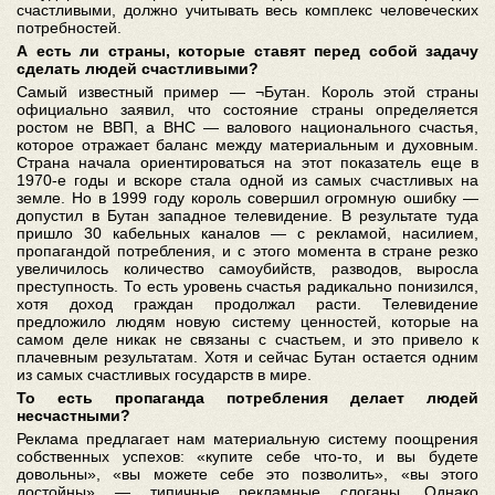
счастливыми, должно учитывать весь комплекс человеческих
потребностей.
А есть ли страны, которые ставят перед собой задачу
сделать людей счастливыми?
Самый известный пример — ¬Бутан. Король этой страны
официально заявил, что состояние страны определяется
ростом не ВВП, а ВНС — валового национального счастья,
которое отражает баланс между материальным и духовным.
Страна начала ориентироваться на этот показатель еще в
1970-е годы и вскоре стала одной из самых счастливых на
земле. Но в 1999 году король совершил огромную ошибку —
допустил в Бутан западное телевидение. В результате туда
пришло 30 кабельных каналов — с рекламой, насилием,
пропагандой потребления, и с этого момента в стране резко
увеличилось количество самоубийств, разводов, выросла
преступность. То есть уровень счастья радикально понизился,
хотя доход граждан продолжал расти. Телевидение
предложило людям новую систему ценностей, которые на
самом деле никак не связаны с счастьем, и это привело к
плачевным результатам. Хотя и сейчас Бутан остается одним
из самых счастливых государств в мире.
То есть пропаганда потребления делает людей
несчастными?
Реклама предлагает нам материальную систему поощрения
собственных успехов: «купите себе что-то, и вы будете
довольны», «вы можете себе это позволить», «вы этого
достойны» — типичные рекламные слоганы. Однако