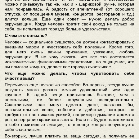
можно привыкнуть так же, как и к шариковой ручке, которая
нам понравилась. А радость от впечатлений (от хорошего
отпуска, от посещения музеев, концертов, ресторанов и т.д.)
длится дольше. Еще один совет — нужно делать добро
окружающим. Когда человек тратит свой доход не только на
себя, он испытывает гораздо больше удовольствия.
С чем это связано?
Человек — социальное существо, он должен контактировать с
внешним миром и чувствовать себя полезным. Кроме того,
для него очень важны признание, уважение, любовь
окружающих. Я не хочу сказать, что все это достигается
исключительно финансовыми средствами, но ощущение, что
вы помогли кому-то, делает вас гораздо счастливее.
Что еще можно делать, чтобы чувствовать себя
счастливым?
Перечислю еще несколько способов. Во-первых, всегда лучше
покупать много разных мелких удовольствий, чем одно
крупное. К одной вещи привыкаешь быстрее, чем к
нескольким, тем более полученным последовательно.
Счастливыми нас могут сделать даже, казалось бы,
незначительные вещи, события и действия, которые не
требуют от нас никаких усилий, например вдыхание аромата
роз, созерцание красивого заката. Если вы будете накапливать
в себе позитивные эмоции, то в конце концов почувствуете
себя счастливым.
Во-вторых, лучше платить за вещь сегодня, а получать ее