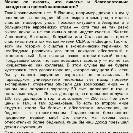
Можно ли сказать, что счастье и благосостояние
находятся в прямой зависимости?
Такой зависимости нет. В Японии, например, доход на душу
населения за последние 50 лет вырос в семь раз, а индекс
счастья, наоборот, упал. Похожая ситуация в Америке и в
большинстве европейских стран — хотя там не так резко
вырос доход и не так сильно упал индекс счастья. Жители
Индонезии, Вьетнама, Колумбии или Сальвадора в целом
счастливы почти так же, как жители США или Швеции. Так что,
если мы говорим о счастье в экономических терминах, то
необходимо различать два типа доходов: абсолютный и
относительный. Для счастья важен относительный доход.
Представьте себе, что вам повышают зарплату — но не так
¬существенно, как коллегам. В этом случае вы не будете
чувствовать того удовлетворения, которое ощущали бы, если
бы у вашего окружения зарплата не повысилась. В
Гарвардском университете несколько лет назад провели
эксперимент: студентам описали два возможных мира — в
одном они получают зарплату 50 тыс. долларов в год, а
остальные люди — 25 тыс. долларов; во втором они получают
100 тыс. долларов в год, а остальные — 250 тыс. При этом
цены и там, и там одинаковые. То есть во втором мире
студенты стали бы богаче в абсолютном исчислении, но
беднее — в относительном. Подавляющее большинство
предпочли первый мир! Это значит, мы готовы быть
относительно более бедными, лишь бы наш доход превышал
доход окружающих.