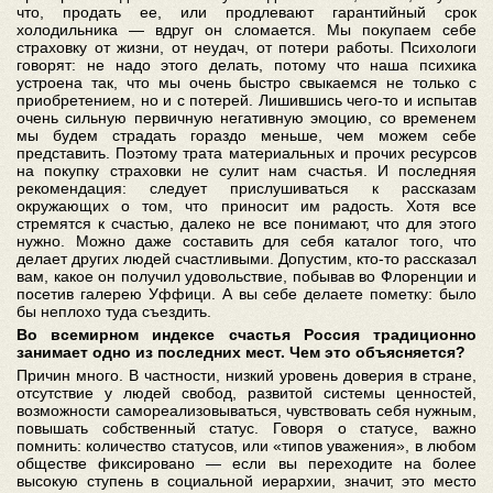
что, продать ее, или продлевают гарантийный срок
холодильника — вдруг он сломается. Мы покупаем себе
страховку от жизни, от неудач, от потери работы. Психологи
говорят: не надо этого делать, потому что наша психика
устроена так, что мы очень быстро свыкаемся не только с
приобретением, но и с потерей. Лишившись чего-то и испытав
очень сильную первичную негативную эмоцию, со временем
мы будем страдать гораздо меньше, чем можем себе
представить. Поэтому трата материальных и прочих ресурсов
на покупку страховки не сулит нам счастья. И последняя
рекомендация: следует прислушиваться к рассказам
окружающих о том, что приносит им радость. Хотя все
стремятся к счастью, далеко не все понимают, что для этого
нужно. Можно даже составить для себя каталог того, что
делает других людей счастливыми. Допустим, кто-то рассказал
вам, какое он получил удовольствие, побывав во Флоренции и
посетив галерею Уффици. А вы себе делаете пометку: было
бы неплохо туда съездить.
Во всемирном индексе счастья Россия традиционно
занимает одно из последних мест. Чем это объясняется?
Причин много. В частности, низкий уровень доверия в стране,
отсутствие у людей свобод, развитой системы ценностей,
возможности самореализовываться, чувствовать себя нужным,
повышать собственный статус. Говоря о статусе, важно
помнить: количество статусов, или «типов уважения», в любом
обществе фиксировано — если вы переходите на более
высокую ступень в социальной иерархии, значит, это место