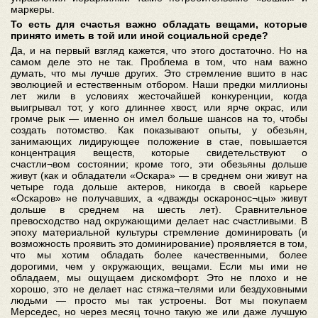
маркеры.
То есть для счастья важно обладать вещами, которые
принято иметь в той или иной социальной среде?
Да, и на первый взгляд кажется, что этого достаточно. Но на
самом деле это не так. Проблема в том, что нам важно
думать, что мы лучше других. Это стремление вшито в нас
эволюцией и естественным отбором. Наши предки миллионы
лет жили в условиях жесточайшей конкуренции, когда
выигрывал тот, у кого длиннее хвост, или ярче окрас, или
громче рык — именно он имел больше шансов на то, чтобы
создать потомство. Как показывают опыты, у обезьян,
занимающих лидирующее положение в стае, повышается
концентрация веществ, которые свидетельствуют о
счастли¬вом состоянии; кроме того, эти обезьяны дольше
живут (как и обладатели «Оскара» — в среднем они живут на
четыре года дольше актеров, никогда в своей карьере
«Оскаров» не получавших, а «дважды оскаронос¬цы» живут
дольше в среднем на шесть лет). Сравнительное
превосходство над окружающими делает нас счастливыми. В
эпоху материальной культуры стремление доминировать (и
возможность проявить это доминирование) проявляется в том,
что мы хотим обладать более качественными, более
дорогими, чем у окружающих, вещами. Если мы ими не
обладаем, мы ощущаем дискомфорт. Это не плохо и не
хорошо, это не делает нас стяжа¬телями или бездуховными
людьми — просто мы так устроены. Вот мы покупаем
Мерседес, но через месяц точно такую же или даже лучшую