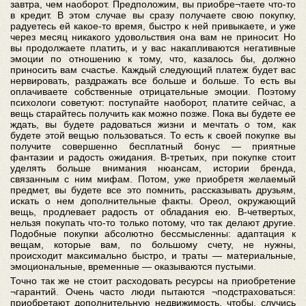
завтра, чем наоборот. Предположим, вы приобре¬таете что-то
в кредит. В этом случае вы сразу получаете свою покупку,
радуетесь ей какое-то время, быстро к ней привыкаете, и уже
через месяц никакого удовольствия она вам не приносит. Но
вы продолжаете платить, и у вас накапливаются негативные
эмоции по отношению к тому, что, казалось бы, должно
приносить вам счастье. Каждый следующий платеж будет вас
нервировать, раздражать все больше и больше. То есть вы
оплачиваете собственные отрицательные эмоции. Поэтому
психологи советуют: поступайте наоборот, платите сейчас, а
вещь старайтесь получить как можно позже. Пока вы будете ее
ждать, вы будете радоваться жизни и мечтать о том, как
будете этой вещью пользоваться. То есть к своей покупке вы
получите совершенно бесплатный бонус — приятные
фантазии и радость ожидания. В-третьих, при покупке стоит
уделять больше внимания нюансам, истории бренда,
связанным с ним мифам. Потом, уже приобретя желаемый
предмет, вы будете все это помнить, рассказывать друзьям,
искать о нем дополнительные факты. Ореол, окружающий
вещь, продлевает радость от обладания ею. В-четвертых,
нельзя покупать что-то только потому, что так делают другие.
Подобные покупки абсолютно бессмысленны: адаптация к
вещам, которые вам, по большому счету, не нужны,
происходит максимально быстро, и траты — материальные,
эмоциональные, временные — оказываются пустыми.
Точно так же не стоит расходовать ресурсы на приобретение
¬гарантий. Очень часто люди пытаются ¬подстраховаться:
приобретают дополнительную недвижимость, чтобы, случись