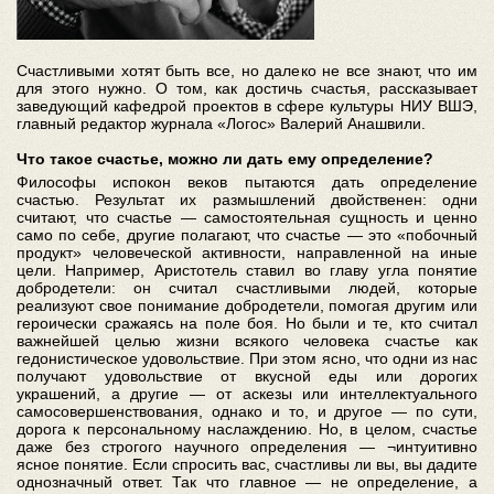
Счастливыми хотят быть все, но далеко не все знают, что им
для этого нужно. О том, как достичь счастья, рассказывает
заведующий кафедрой проектов в сфере культуры НИУ ВШЭ,
главный редактор журнала «Логос» Валерий Анашвили.
Что такое счастье, можно ли дать ему определение?
Философы испокон веков пытаются дать определение
счастью. Результат их размышлений двойственен: одни
считают, что счастье — самостоятельная сущность и ценно
само по себе, другие полагают, что счастье — это «побочный
продукт» человеческой активности, направленной на иные
цели. Например, Аристотель ставил во главу угла понятие
добродетели: он считал счастливыми людей, которые
реализуют свое понимание добродетели, помогая другим или
героически сражаясь на поле боя. Но были и те, кто считал
важнейшей целью жизни всякого человека счастье как
гедонистическое удовольствие. При этом ясно, что одни из нас
получают удовольствие от вкусной еды или дорогих
украшений, а другие — от аскезы или интеллектуального
самосовершенствования, однако и то, и другое — по сути,
дорога к персональному наслаждению. Но, в целом, счастье
даже без строгого научного определения — ¬интуитивно
ясное понятие. Если спросить вас, счастливы ли вы, вы дадите
однозначный ответ. Так что главное — не определение, а