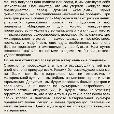
машину покупает наш коллега или сосед, и мы чувствуем себя
несчастными. Нам кажется, что мы утеряли «конкурентное
преимущество» перед другими «самцами». Звучит
физиологично, но эволюционный механизм не победить. При
этом для разных людей роль Мерседеса играют разные вещи:
у кого-то ¬ценностный горизонт не ¬поднимается над
реальным ¬Мерседесом, для кого-то конкурентное
преимущество — ¬количество написанных им книг, для кого-то
— нравственное самосовершенствование. Но исключительно
¬материальное счастье — самое шаткое и нестабильное,
поскольку у людей есть еще одна особенность: мы очень
быстро привыкаем к имеющимся у нас благам. Нам нужно
постоянно гнаться за новыми вещами, чтобы испытывать
удовлетворение.
Но не все ставят во главу угла материальные предметы.
Стремление превосходить в чем-то окружающих в той или
иной степени присуще всем. Какими бы высокодуховными мы
ни были, как бы отрицательно мы ни относились к
материальной культуре, мы найдем возможность проявить это
стремление. Допустим, мы будем посещать больше театров и
сравнивать наши возросшие культурные потребности с
потребностями окружающих. И будем этим (внутренне)
гордиться и считать, что в этом-то мы уж точно превзошли всех
своих коллег и знакомых. Просто материальная культура
предлагает более легкую и менее трудоемкую реализацию
этого механизма. Превосходить духовно гораздо сложнее, чем
материально.