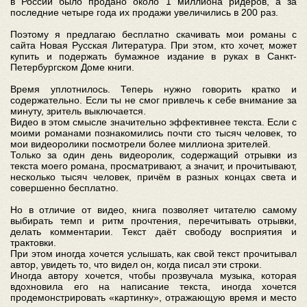
в России было продано около 1 миллиона ри́деров, а за
последние четыре года их продажи увеличились в 200 раз.
Поэтому я предлагаю бесплатно скачивать мои романы с
сайта Новая Русская Литература. При этом, кто хочет, может
купить и подержать бумажное издание в руках в Санкт-
Петербургском Доме книги.
Время уплотнилось. Теперь нужно говорить кратко и
содержательно. Если ты не смог привлечь к себе внимание за
минуту, зритель выключается.
Видео в этом смысле значительно эффективнее текста. Если с
моими романами познакомились почти сто тысяч человек, то
мои видеоролики посмотрели более миллиона зрителей.
Только за один день видеоролик, содержащий отрывки из
текста моего романа, просматривают, а значит, и прочитывают,
несколько тысяч человек, причём в разных концах света и
совершенно бесплатно.
Но в отличие от видео, книга позволяет читателю самому
выбирать темп и ритм прочтения, перечитывать отрывки,
делать комментарии. Текст даёт свободу восприятия и
трактовки.
При этом иногда хочется услышать, как свой текст прочитывал
автор, увидеть то, что видел он, когда писал эти строки.
Иногда автору хочется, чтобы прозвучала музыка, которая
вдохновила его на написание текста, иногда хочется
продемонстрировать «картинку», отражающую время и место