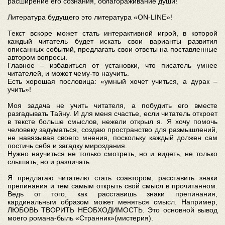
расширение его сознания, облагораживание души!
Литература будущего это литература «ON-LINЕ»!
Текст вскоре может стать интерактивной игрой, в которой
каждый читатель будет искать свои варианты развития
описанных событий, предлагать свои ответы на поставленные
автором вопросы.
Главное – избавиться от установки, что писатель умнее
читателей, и может чему-то научить.
Есть хорошая пословица: «умный хочет учиться, а дурак –
учить»!
Моя задача не учить читателя, а побудить его вместе
разгадывать Тайну. И для меня счастье, если читатель откроет
в тексте больше смыслов, нежели открыл я. Я хочу помочь
человеку задуматься, создаю пространство для размышлений,
не навязывая своего мнения, поскольку каждый должен сам
постичь себя и загадку мироздания.
Нужно научиться не только смотреть, но и видеть, не только
слышать, но и различать.
Я предлагаю читателю стать соавтором, расставить знаки
препинания и тем самым открыть свой смысл в прочитанном.
Ведь от того, как расставишь знаки препинания,
кардинальным образом может меняться смысл. Например,
ЛЮБОВЬ ТВОРИТЬ НЕОБХОДИМОСТЬ. Это основной вывод
моего романа-быль «Странник»(мистерия).