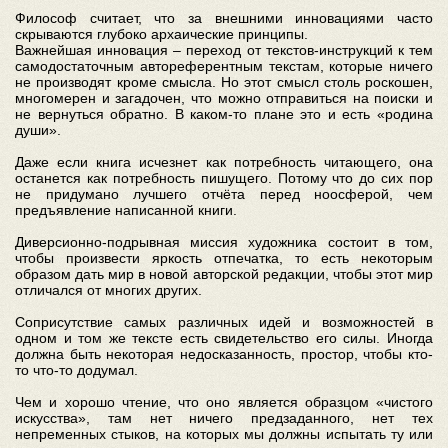
Философ считает, что за внешними инновациями часто
скрываются глубоко архаические принципы.
Важнейшая инновация – переход от текстов-инструкций к тем
самодостаточным автореферентным текстам, которые ничего
не производят кроме смысла. Но этот смысл столь роскошен,
многомерен и загадочен, что можно отправиться на поиски и
не вернуться обратно. В каком-то плане это и есть «родина
души».
Даже если книга исчезнет как потребность читающего, она
останется как потребность пишущего. Потому что до сих пор
не придумано лучшего отчёта перед ноосферой, чем
предъявление написанной книги.
Диверсионно-подрывная миссия художника состоит в том,
чтобы произвести яркость отпечатка, то есть некоторым
образом дать мир в новой авторской редакции, чтобы этот мир
отличался от многих других.
Соприсутствие самых различных идей и возможностей в
одном и том же тексте есть свидетельство его силы. Иногда
должна быть некоторая недосказанность, простор, чтобы кто-
то что-то додумал.
Чем и хорошо чтение, что оно является образцом «чистого
искусства», там нет ничего предзаданного, нет тех
непременных стыков, на которых мы должны испытать ту или