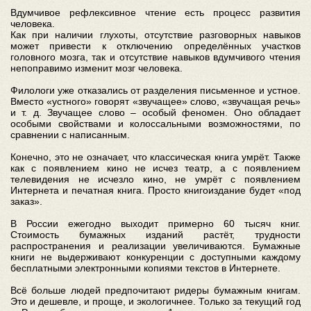
Вдумчивое рефлексивное чтение есть процесс развития
человека.
Как при наличии глухоты, отсутствие разговорных навыков
может привести к отключению определённых участков
головного мозга, так и отсутствие навыков вдумчивого чтения
непоправимо изменит мозг человека.
Филологи уже отказались от разделения письменное и устное.
Вместо «устного» говорят «звучащее» слово, «звучащая речь»
и т. д. Звучащее слово – особый феномен. Оно обладает
особыми свойствами и колоссальными возможностями, по
сравнении с написанным.
Конечно, это не означает, что классическая книга умрёт. Также
как с появлением кино не исчез театр, а с появлением
телевидения не исчезло кино, не умрёт с появлением
Интернета и печатная книга. Просто книгоиздание будет «под
заказ».
В России ежегодно выходит примерно 60 тысяч книг.
Стоимость бумажных изданий растёт, трудности
распространения и реализации увеличиваются. Бумажные
книги не выдерживают конкуренции с доступными каждому
бесплатными электронными копиями текстов в Интернете.
Всё больше людей предпочитают ридеры бумажным книгам.
Это и дешевле, и проще, и экологичнее. Только за текущий год