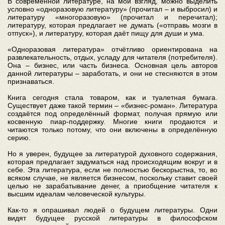
В современной литературе, на мой взгляд, можно выделить
условно «одноразовую литературу» (прочитал – и выбросил) и
литературу «многоразовую» (прочитал и перечитал);
литературу, которая предлагает не думать («отправь мозги в
отпуск»), и литературу, которая даёт пищу для души и ума.
«Одноразовая литература» отчётливо ориентирована на
развлекательность, отдых, усладу для читателя (потребителя).
Она – бизнес, или часть бизнеса. Основная цель авторов
данной литературы – заработать, и они не стесняются в этом
признаваться.
Книга сегодня стала товаром, как и туалетная бумага.
Существует даже такой термин – «бизнес-роман». Литература
создаётся под определённый формат, получая прямую или
косвенную пиар-поддержку. Многие книги продаются и
читаются только потому, что они включены в определённую
серию.
Но я уверен, будущее за литературой духовного содержания,
которая предлагает задуматься над происходящим вокруг и в
себе. Эта литература, если не полностью бескорыстна, то, во
всяком случае, не является бизнесом, поскольку ставит своей
целью не зарабатывание денег, а приобщение читателя к
высшим идеалам человеческой культуры.
Как-то я опрашивал людей о будущем литературы. Одни
видят будущее русской литературы в философском