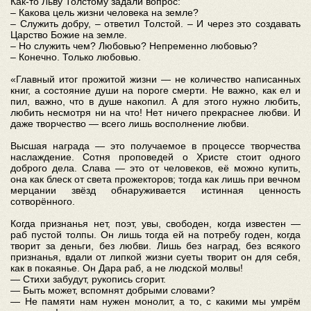
Как-то Льву Толстому задали вопрос:
– Какова цель жизни человека на земле?
– Служить добру, – ответил Толстой. – И через это создавать
Царство Божие на земле.
– Но служить чем? Любовью? Непременно любовью?
– Конечно. Только любовью.
«Главный итог прожитой жизни — не количество написанных
книг, а состояние души на пороге смерти. Не важно, как ел и
пил, важно, что в душе накопил. А для этого нужно любить,
любить несмотря ни на что! Нет ничего прекраснее любви. И
даже творчество — всего лишь восполнение любви.
Высшая награда — это получаемое в процессе творчества
наслаждение. Сотня проповедей о Христе стоит одного
доброго дела. Слава — это от человеков, её можно купить,
она как блеск от света прожекторов; тогда как лишь при вечном
мерцании звёзд обнаруживается истинная ценность
сотворённого.
Когда признанья нет, поэт, увы, свободен, когда известен —
раб пустой толпы. Он лишь тогда ей на потребу годен, когда
творит за деньги, без любви. Лишь без наград, без всякого
признанья, вдали от липкой жизни суеты творит он для себя,
как в покаянье. Он Дара раб, а не людской молвы!
— Стихи забудут, рукопись сгорит.
— Быть может, вспомнят добрыми словами?
— Не памяти нам нужен монолит, а то, с какими мы умрём