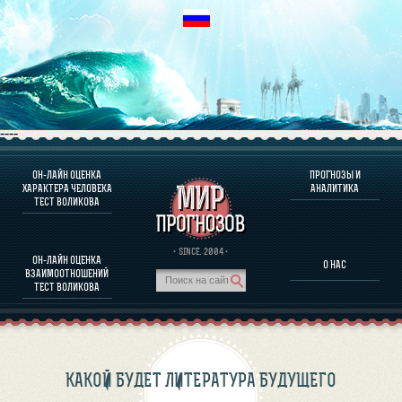
----
ОН-ЛАЙН ОЦЕНКА
ПРОГНОЗЫ И
О ПРОГРАММЕ
ХАРАКТЕРА ЧЕЛОВЕКА
АНАЛИТИКА
ТЕСТ ВОЛИКОВА
ОЦЕНКА ХАРАКТЕРA ЧЕЛОВЕКА
ОЦЕНКА ХАРАКТЕРА ВЫДАЮЩИХСЯ ЛИЧНОСТЕЙ
О ПРОГРАММЕ
· SINCE. 2004 ·
ОН-ЛАЙН ОЦЕНКА
О НАС
ТЕСТ НА СОВМЕСТИМОСТЬ ВОЛИКОВА
ВЗАИМООТНОШЕНИЙ
ПРОГНОЗЫ И АНАЛИТИКА
ТЕСТ ВОЛИКОВА
КАКОЙ БУДЕТ ЛИТЕРАТУРА БУДУЩЕГО