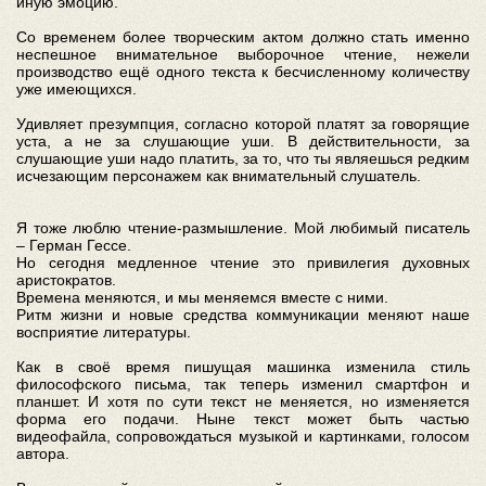
иную эмоцию.
Со временем более творческим актом должно стать именно
неспешное внимательное выборочное чтение, нежели
производство ещё одного текста к бесчисленному количеству
уже имеющихся.
Удивляет презумпция, согласно которой платят за говорящие
уста, а не за слушающие уши. В действительности, за
слушающие уши надо платить, за то, что ты являешься редким
исчезающим персонажем как внимательный слушатель.
Я тоже люблю чтение-размышление. Мой любимый писатель
– Герман Гессе.
Но сегодня медленное чтение это привилегия духовных
аристократов.
Времена меняются, и мы меняемся вместе с ними.
Ритм жизни и новые средства коммуникации меняют наше
восприятие литературы.
Как в своё время пишущая машинка изменила стиль
философского письма, так теперь изменил смартфон и
планшет. И хотя по сути текст не меняется, но изменяется
форма его подачи. Ныне текст может быть частью
видеофайла, сопровождаться музыкой и картинками, голосом
автора.