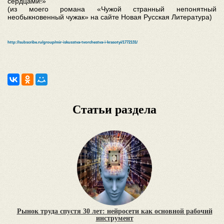
сердцами!»
(из моего романа «Чужой странный непонятный
необыкновенный чужак» на сайте Новая Русская Литература)
http://subscribe.ru/group/mir-iskusstva-tvorchestva-i-krasotyi/1772131/
Статьи раздела
Рынок труда спустя 30 лет: нейросети как основной рабочий
инструмент