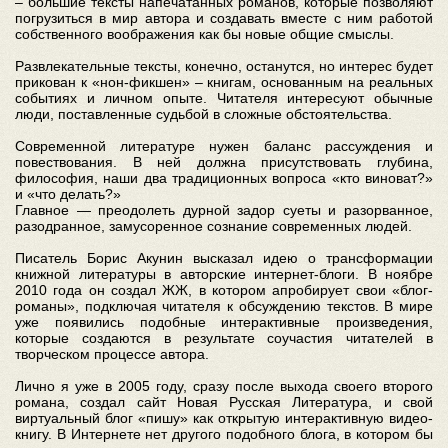
– большие тексты напечатанных романов, которые позволяют
погрузиться в мир автора и создавать вместе с ним работой
собственного воображения как бы новые общие смыслы.
Развлекательные тексты, конечно, останутся, но интерес будет
прикован к «нон-фикшен» – книгам, основанным на реальных
событиях и личном опыте. Читателя интересуют обычные
люди, поставленные судьбой в сложные обстоятельства.
Современной литературе нужен баланс рассуждения и
повествования. В ней должна присутствовать глубина,
философия, наши два традиционных вопроса «кто виноват?»
и «что делать?»
Главное — преодолеть дурной задор суеты и разорванное,
разодранное, замусоренное сознание современных людей.
Писатель Борис Акунин высказал идею о трансформации
книжной литературы в авторские интернет-блоги. В ноябре
2010 года он создал ЖЖ, в котором апробирует свои «блог-
романы», подключая читателя к обсуждению текстов. В мире
уже появились подобные интерактивные произведения,
которые создаются в результате соучастия читателей в
творческом процессе автора.
Лично я уже в 2005 году, сразу после выхода своего второго
романа, создал сайт Новая Русская Литература, и свой
виртуальный блог «пишу» как открытую интерактивную видео-
книгу. В Интернете нет другого подобного блога, в котором бы