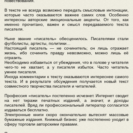
повествования.
В тексте не всегда возможно передать смысловые интонации,
которые часто оказываются важнее самих слов. Особенно
интересны авторские эмоциональные акценты. От того, как
именно прочитано, важен и смысл передаваемого текста
писателя.
Ныне звание «писатель» обесценилось. Писателями стали
футболисты, артисты, политики…
Настоящий писатель — не сочинитель; он лишь отражает
жизнь, ибо сочинить правду невозможно, можно лишь её
отразить.
Необходимо избавиться от убеждения, что в голове у читателя
чего-то не хватает, а у писателя избыток. Часто читатель
умнее писателя.
Иногда комментарии к тексту оказываются интереснее самого
текста. И в результате обсуждения получается новый текст
совместного творчества писателя и читателей.
Профессия «писатель» постепенно исчезнет. Интернет сводит
на нет тиражи печатных изданий, а значит, и доходы
писателей. Вряд ли профессиональный литератор согласится
издаваться бесплатно.
Электронные книги скоро окончательно вытеснят массовые
бумажные издания. Книжный бизнес уже постепенно уходит в
сферу торговли авторскими правами.