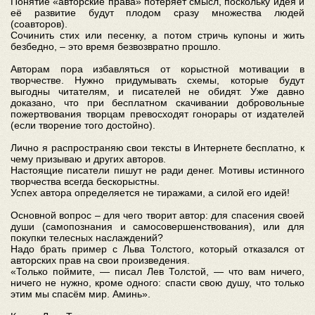
Понятие «авторские права» потеряет смысл, поскольку идея и
её развитие будут плодом сразу множества людей
(соавторов).
Сочинить стих или песенку, а потом стричь купоны и жить
безбедно, – это время безвозвратно прошло.
Авторам пора избавляться от корыстной мотивации в
творчестве. Нужно придумывать схемы, которые будут
выгодны читателям, и писателей не обидят. Уже давно
доказано, что при бесплатном скачивании добровольные
пожертвования творцам превосходят гонорары от издателей
(если творение того достойно).
Лично я распространяю свои тексты в Интернете бесплатно, к
чему призываю и других авторов.
Настоящие писатели пишут не ради денег. Мотивы истинного
творчества всегда бескорыстны.
Успех автора определяется не тиражами, а силой его идей!
Основной вопрос – для чего творит автор: для спасения своей
души (самопознания и самосовершенствования), или для
покупки телесных наслаждений?
Надо брать пример с Льва Толстого, который отказался от
авторских прав на свои произведения.
«Только поймите, — писал Лев Толстой, — что вам ничего,
ничего не нужно, кроме одного: спасти свою душу, что только
этим мы спасём мир. Аминь».