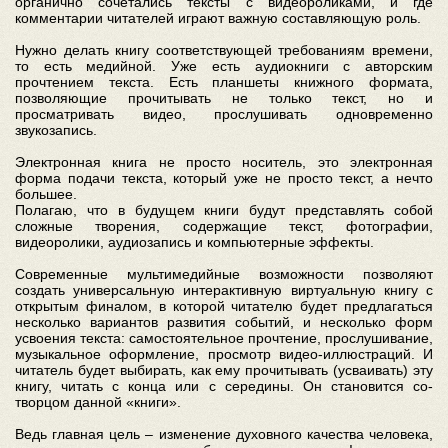
органично сочетались тексты с видеороликами, и где
комментарии читателей играют важную составляющую роль.
Нужно делать книгу соответствующей требованиям времени,
то есть медийной. Уже есть аудиокниги с авторским
прочтением текста. Есть планшеты книжного формата,
позволяющие прочитывать не только текст, но и
просматривать видео, прослушивать одновременно
звукозапись.
Электронная книга не просто носитель, это электронная
форма подачи текста, который уже не просто текст, а нечто
большее.
Полагаю, что в будущем книги будут представлять собой
сложные творения, содержащие текст, фотографии,
видеоролики, аудиозапись и компьютерные эффекты.
Современные мультимедийные возможности позволяют
создать универсальную интерактивную виртуальную книгу с
открытым финалом, в которой читателю будет предлагаться
несколько вариантов развития событий, и несколько форм
усвоения текста: самостоятельное прочтение, прослушивание,
музыкальное оформление, просмотр видео-иллюстраций. И
читатель будет выбирать, как ему прочитывать (усваивать) эту
книгу, читать с конца или с середины. Он становится со-
творцом данной «книги».
Ведь главная цель – изменение духовного качества человека,