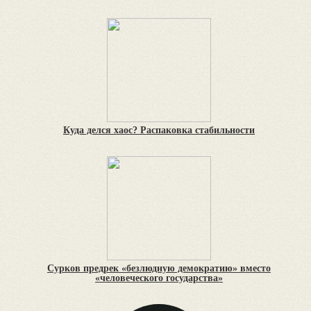
Куда делся хаос? Распаковка стабильности
Сурков предрек «безлюдную демократию» вместо
«человеческого государства»