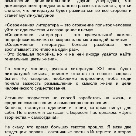
осмыслении действительности, другие утверждают, что
доминирующим трендом останется развлекательность, третьи
считают, что литература будет развиваться во все стороны и
станет мультикультурной.
«Современная литература – это отражение попыток человека
уйти от одиночества и возвращение к нему».
«Современная литература – это краеугольный камень
непрофессионализма со скороспелостью и жаждой наживы».
«Современная литература больше разобщает, чем
воспитывает; это чтиво на один раз».
«Это большая помойка, но и на ней иногда удаётся найти
гениальные цветы жизни».
По моему мнению, русская литература XXI века будет
литературой смысла, поиском ответов на вечные вопросы
бытия. Но, наверное, необходимо потрясение, чтобы люди
поняли важность размышлений о смысле жизни и цели
человеческого существования.
Истинное творчество не способ заработать на жизнь, а
средство самопознания и самосовершенствования.
Конечно, останутся одиночки и гении, которые пишут для
себя. Но в целом я согласен с Борисом Пастернаком: «Цель
творчества – самоотдача!»
Не скажу, что время больших текстов прошло. Я вижу две
тенденции: первая – лаконичные посты в Интернете, и вторая