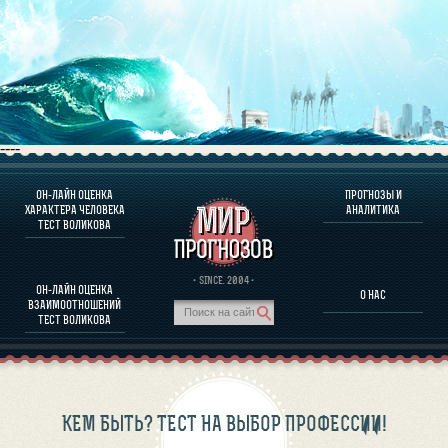
----
ОН-ЛАЙН ОЦЕНКА
ПРОГНОЗЫ И
О ПРОГРАММЕ
ХАРАКТЕРА ЧЕЛОВЕКА
АНАЛИТИКА
ТЕСТ ВОЛИКОВА
ОЦЕНКА ХАРАКТЕРA ЧЕЛОВЕКА
ОЦЕНКА ХАРАКТЕРА ВЫДАЮЩИХСЯ ЛИЧНОСТЕЙ
О ПРОГРАММЕ
· SINCE. 2004 ·
ОН-ЛАЙН ОЦЕНКА
О НАС
ТЕСТ НА СОВМЕСТИМОСТЬ ВОЛИКОВА
ВЗАИМООТНОШЕНИЙ
ПРОГНОЗЫ И АНАЛИТИКА
ТЕСТ ВОЛИКОВА
КЕМ БЫТЬ? ТЕСТ НА ВЫБОР ПРОФЕССИИ!