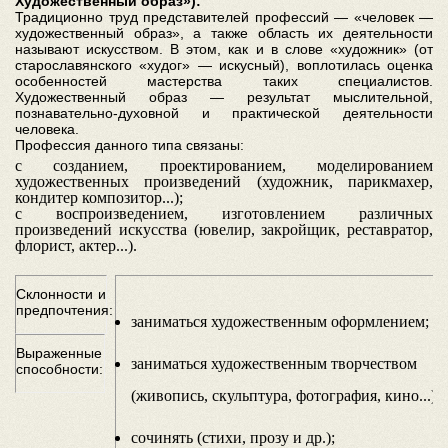
Художественный образ»):
Традиционно труд представителей профессий — «человек —
художественный образ», а также область их деятельности
называют искусством. В этом, как и в слове «художник» (от
старославянского «худог» — искусный), воплотилась оценка
особенностей мастерства таких специалистов.
Художественный образ — результат мыслительной,
познавательно-духовной и практической деятельности
человека.
Профессия данного типа связаны:
с созданием, проектированием, моделированием
художественных произведений (художник, парикмахер,
кондитер композитор...);
с воспроизведением, изготовлением различных
произведений искусства (ювелир, закройщик, реставратор,
флорист, актер...).
Склонности и
предпочтения:
заниматься художественным оформлением;
Выраженные
заниматься художественным творчеством
способности:
(живопись, скульптура, фотография, кино...);
сочинять (стихи, прозу и др.);