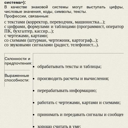
система»):
В качестве знаковой системы могут выступать цифры,
числовые значения, коды, символы, тексты.
Профессии, связанные:
с текстами (корректор, переводчик, машинистка...);
с цифрами, формулами и таблицами (программист, оператор
ПК, бухгалтер, кассир...);
с чертежами, картами;
со схемами (штурман, чертежник, картограф...);
со звуковыми сигналами (радист, телефонист...).
Склонности и
предпочтения:
обрабатывать тексты и таблицы;
Выраженные
производить расчеты и вычисления;
способности:
перерабатывать информацию;
работать с чертежами, картами и схемами;
принимать и передавать сигналы и сообщени
хорошо считать в уме;