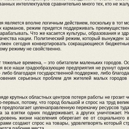
ованных интеллектуалов сравнительно много тех, кто не жа
 является вполне логичным действием, поскольку в тот мо
х карманов, режим придется поддерживать преимущественн
арабатывать. Что же касается культуры, образования и зд
ачества нации. Политический режим, который вынужден з
олжен сегодня конвертировать сокращающиеся бюджетные
ому режиму не свойственно.
т тяжелые времена, – это обитатели маленьких городов. О
оя все наши градообразующие предприятия не рухнут одно
 либо благодаря государственной поддержке, либо благо
новения серьезных проблем для жителей малых городов
 ряде крупных областных центров потеря работы не грозит ч
-первых, потому, что город большой и спрос на труд велик
и предполагает целенаправленную перекачку ресурсов туда,
на за взятки одних поддерживает, а других уничтожает.
 уровень жизни населения оберегает ее от социального 
рами создают спрос на товары, удовлетворять который с
яются рабочие места.