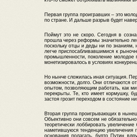
Первая группа проигравших – это моло
по стране. И дальше разрыв будет наве
Поймут это не скоро. Сегодня в созн
прошла через реформы значительно ле
поскольку отцы и деды ни по знаниям,
легче приспосабливавшимися к рыночно
промышленности, поколение молодое п
монетизировалось в условиях конкуренц
Но нынче сложилась иная ситуация. Пере
возможности, долго. Они отличаются 
опытом, позволяющим работать, как м
перекрыты. Те, кто имеет кормушку, б
застоя грозит переходом в состояние н
Вторая группа проигрывающих в нынешн
Объективно они совсем не обязательно 
теоретически лоббировать увеличение 
наметившуюся тенденцию увеличения го
основания полагать, будто Путин вдр