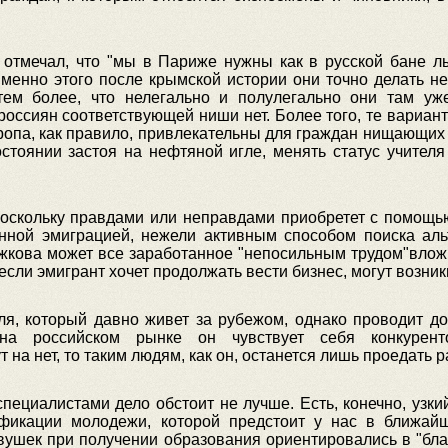
тмечал, что "мы в Париже нужны как в русской бане л
енно этого после крымской истории они точно делать не 
ем более, что нелегально и полулегально они там уже
я россиян соответствующей ниши нет. Более того, те вариан
опа, как правило, привлекательны для граждан нищающих 
стоянии застоя на нефтяной игле, менять статус учител
поскольку правдами или неправдами приобретет с помощью
нной эмиграцией, нежели активным способом поиска ал
жкова может все заработанное "непосильным трудом"вложи
если эмигрант хочет продолжать вести бизнес, могут возни
ля, который давно живет за рубежом, однако проводит до
на российском рынке он чувствует себя конкурент
на нет, то таким людям, как он, останется лишь проедать 
циалистами дело обстоит не лучше. Есть, конечно, узкий
ификации молодежи, которой предстоит у нас в ближай
ушек при получении образования ориентировались в "благ