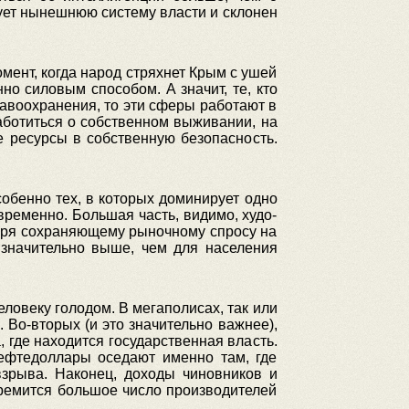
лует нынешнюю систему власти и склонен
мент, когда народ стряхнет Крым с ушей
о силовым способом. А значит, те, кто
равоохранения, то эти сферы работают в
аботиться о собственном выживании, на
 ресурсы в собственную безопасность.
собенно тех, в которых доминирует одно
временно. Большая часть, видимо, худо-
даря сохраняющему рыночному спросу на
 значительно выше, чем для населения
еловеку голодом. В мегаполисах, так или
. Во-вторых (и это значительно важнее),
 где находится государственная власть.
 Нефтедоллары оседают именно там, где
взрыва. Наконец, доходы чиновников и
тремится большое число производителей