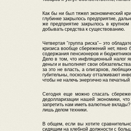
Как бы ни был тяжел экономический кр
глубинке закрылось предприятие, дальн
же предприятие закрылось в крупном 
добывать средства к существованию.
Четвертая "группа риска"– это обладат
кризиса вообще сбережений нет, явно б
содержания пенсионеров и бюджетников 
Дело в том, что инфляционный налог я
деньги и выполняет свои обязательства
за это не власть, а олигархов, любящ
губительны, поскольку отталкивают инв
чтобы не налечь энергично на печатный 
Сегодня еще можно спасать сбережен
дедолларизации нашей экономики, что
запретить нам иметь валютные вклады? 
лишь делом техники.
В общем, если вы хотите сравнительн
сидящим на хлебной должности с больш