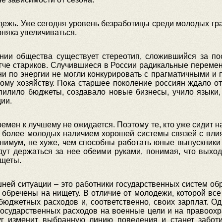
дежь. Уже сегодня уровень безработицы среди молодых гр
рняка увеличиваться.
ании общества существует стереотип, сложившийся за по
гче стариков. Случившиеся в России радикальные перемен
 ни по энергии не могли конкурировать с прагматичными и
му хозяйству. Пока старшее поколение россиян ждало от
илило бюджеты, создавало новые бизнесы, учило языки,
ии.
мен к лучшему не ожидается. Поэтому те, кто уже сидит на
от более молодых наличием хорошей системы связей с вл
инимум, не хуже, чем способны работать юные выпускники
удут держаться за нее обеими руками, понимая, что выхо
ищеты.
ей ситуации – это работники государственных систем обр
обречены на нищету. В отличие от молодежи, которой все
бюджетных расходов и, соответственно, своих зарплат. О
сударственных расходов на военные цели и на правоохра
уг изменит выбранную линию поведения и станет забот