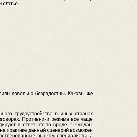
й статье.
сиян довольно безрадостны. Каковы же
ного трудоустройства в иных странах
зговорах. Противники режима все чаще
ируют в ответ что-то вроде "Чемодан.
о на практике данный сценарий возможен
востребованные рынком специалисты, а