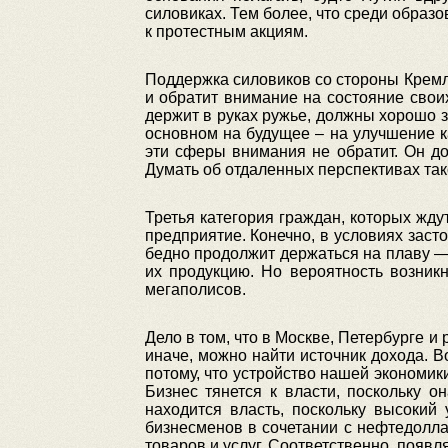
силовиках. Тем более, что среди образ
к протестным акциям.
Поддержка силовиков со стороны Кремля
и обратит внимание на состояние свои
держит в руках ружье, должны хорошо з
основном на будущее – на улучшение к
эти сферы внимания не обратит. Он д
Думать об отдаленных перспективах так
Третья категория граждан, которых жду
предприятие. Конечно, в условиях заст
бедно продолжит держаться на плаву —
их продукцию. Но вероятность возник
мегаполисов.
Дело в том, что в Москве, Петербурге и
иначе, можно найти источник дохода. Во
потому, что устройство нашей экономик
Бизнес тянется к власти, поскольку о
находится власть, поскольку высокий
бизнесменов в сочетании с нефтедолла
товаров и услуг. Соответственно, появл