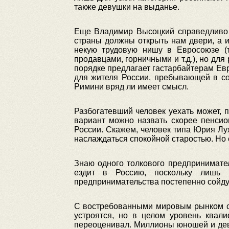
также девушки на выданье.
Еще Владимир Высоцкий справедливо о
страны должны открыть нам двери, а им
некую трудовую нишу в Евросоюзе (т
продавцами, горничными и т.д.), но дл
порядке предлагает гастарбайтерам Евр
для жителя России, пребывающей в со
Римини вряд ли имеет смысл.
Разбогатевший человек уехать может, 
вариант можно назвать скорее пенсио
России. Скажем, человек типа Юрия Лу
наслаждаться спокойной старостью. Но 
Знаю одного толкового предпринимате
ездит в Россию, поскольку лишь 
предпринимательства постепенно сойдут 
С востребованными мировым рынком спе
устроятся, но в целом уровень квал
переоценивал. Миллионы юношей и дев