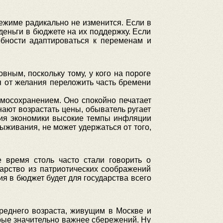
ежиме радикально не изменится. Если в
деньги в бюджете на их поддержку. Если
обности адаптироваться к переменам и
вным, поскольку тому, у кого на пороге
ся от желания переложить часть бремени
амосохранением. Оно спокойно печатает
нают возрастать цены, обыватель ругает
ития экономики высокие темпы инфляции
ыживания, не может удержаться от того,
 время столь часто стали говорить о
арство из патриотических соображений
я в бюджет будет для государства всего
реднего возраста, живущим в Москве и
рые значительно важнее сбережений. Ну