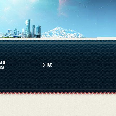
НАЛИТИКА
Ы И
О НАС
КА