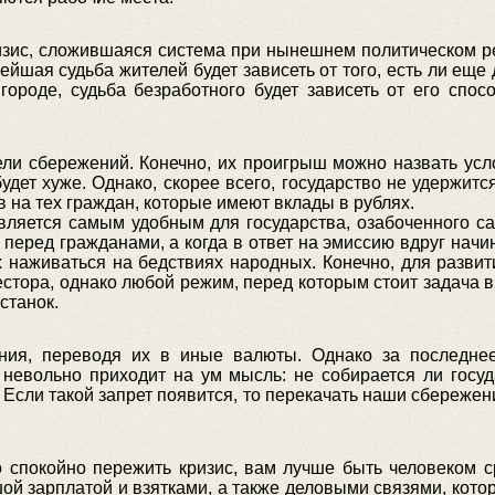
изис, сложившаяся система при нынешнем политическом р
ейшая судьба жителей будет зависеть от того, есть ли еще 
городе, судьба безработного будет зависеть от его спос
ели сбережений. Конечно, их проигрыш можно назвать усло
удет хуже. Однако, скорее всего, государство не удержит
на тех граждан, которые имеют вклады в рублях.
вляется самым удобным для государства, озабоченного с
 перед гражданами, а когда в ответ на эмиссию вдруг начи
их наживаться на бедствиях народных. Конечно, для разв
естора, однако любой режим, перед которым стоит задача в
станок.
ия, переводя их в иные валюты. Однако за последнее
 невольно приходит на ум мысль: не собирается ли госуд
Если такой запрет появится, то перекачать наши сбережени
о спокойно пережить кризис, вам лучше быть человеком с
ой зарплатой и взятками, а также деловыми связями, кото