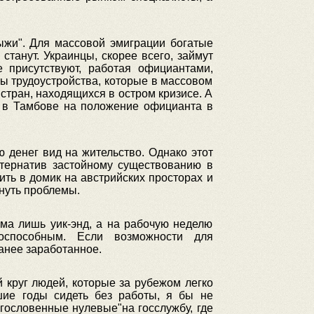
ыжи". Для массовой эмиграции богатые
станут. Украинцы, скорее всего, займут
 присутствуют, работая официантами,
ты трудоустройства, которые в массовом
стран, находящихся в остром кризисе. А
я в Тамбове на положение официанта в
 денег вид на жительство. Однако этот
ьтернатив застойному существованию в
ть в домик на австрийских просторах и
кнуть проблемы.
ма лишь уик-энд, а на рабочую неделю
оспособным. Если возможности для
ранее заработанное.
 круг людей, которые за рубежом легко
шие годы сидеть без работы, я бы не
ословенные нулевые"на госслужбу, где