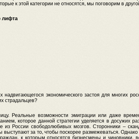
которые к этой категории не относятся, мы поговорим в друго
о лифта
х надвигающегося экономического застоя для многих рос
их страдальцев?
ницу. Реальные возможности эмиграции или даже времен
нием, которое данной стратегии уделяется в досужих ра
е из России свободолюбивых мозгов. Сторонники – сканд
бы выступают за то, чтобы поскорее размежеваться. Однак
 граждан, к которым относятся бизнесмены и чиновники, 