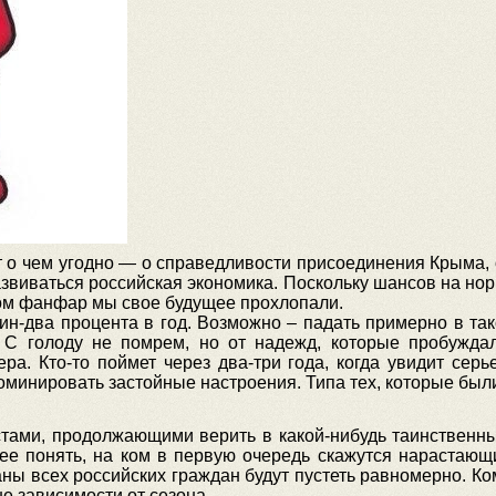
о чем угодно — о справедливости присоединения Крыма, о
развиваться российская экономика. Поскольку шансов на нор
гром фанфар мы свое будущее прохлопали.
дин-два процента в год. Возможно – падать примерно в та
. С голоду не помрем, но от надежд, которые пробужда
ера. Кто-то поймет через два-три года, когда увидит се
оминировать застойные настроения. Типа тех, которые был
тами, продолжающими верить в какой-нибудь таинственны
нее понять, на ком в первую очередь скажутся нарастаю
маны всех российских граждан будут пустеть равномерно. Ком
е зависимости от сезона.