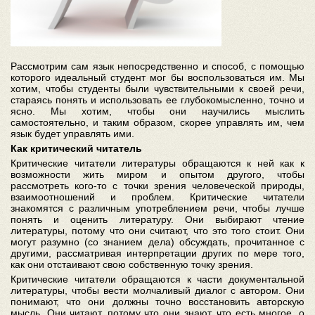
Рассмотрим сам язык непосредственно и способ, с помощью
которого идеальный студент мог бы воспользоваться им. Мы
хотим, чтобы студенты были чувствительными к своей речи,
стараясь понять и использовать ее глубокомысленно, точно и
ясно. Мы хотим, чтобы они научились мыслить
самостоятельно, и таким образом, скорее управлять им, чем
язык будет управлять ими.
Как критический читатель
Критические читатели литературы обращаются к ней как к
возможности жить миром и опытом другого, чтобы
рассмотреть кого-то с точки зрения человеческой природы,
взаимоотношений и проблем. Критические читатели
знакомятся с различным употреблением речи, чтобы лучше
понять и оценить литературу. Они выбирают чтение
литературы, потому что они считают, что это того стоит. Они
могут разумно (со знанием дела) обсуждать, прочитанное с
другими, рассматривая интерпретации других по мере того,
как они отстаивают свою собственную точку зрения.
Критические читатели обращаются к части документальной
литературы, чтобы вести молчаливый диалог с автором. Они
понимают, что они должны точно восстановить авторскую
мысль. Они читают, потому что они знают, что есть многое, о