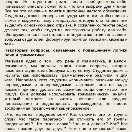
вопрос. Но студентов редко, если вообще когда-либо,
призывают описать сюжет того, что они выбрали для чтения.
Все же эти основные понятия достойны частого обсуждения.
Студенты должны непрерывно нуждаться в том, чтобы описать
сюжет и выделить тему литературы, которую они читают, или
выделить основную идею отрывка. К сожалению, тексты редко
делают так, чтобы студенты исследовали работу для себя,
обнаруживая сильные стороны и недостатки, отличая главные
вопросы от деталей, формулируя понятия тезисами, сюжеты и
темы.
Некоторые вопросы, связанные с повышением логики
речи и грамматики
Учитывая идею о том, что речь и грамматика, в целом,
логические, мы должны задать такие вопросы, которые
помогают студентам обнаружить эту логику. Студенты должны
изучить, как использовать грамматические различия и для
чего. Например, хотя студенты «понимают» различие между
переходными и непереходными глаголами, они не видят
никакой причины делать это различие, когда они читают или
пишут. Они должны использовать грамматический анализ,
который поможет им читать неясное или трудное
произведение и редактировать произведение, не просто
воспринимая предложения как упражнение.
«Что является предложением? Как отличить его от группы
слов? Что такое параграф? Как отличить его от группы
предложений? Что такое слова? Что они делают? Как? Как
слова похожи друг на друга? Чем они отличаются? Какие