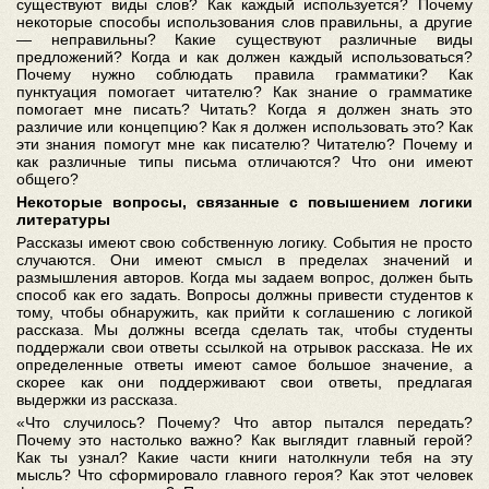
существуют виды слов? Как каждый используется? Почему
некоторые способы использования слов правильны, а другие
— неправильны? Какие существуют различные виды
предложений? Когда и как должен каждый использоваться?
Почему нужно соблюдать правила грамматики? Как
пунктуация помогает читателю? Как знание о грамматике
помогает мне писать? Читать? Когда я должен знать это
различие или концепцию? Как я должен использовать это? Как
эти знания помогут мне как писателю? Читателю? Почему и
как различные типы письма отличаются? Что они имеют
общего?
Некоторые вопросы, связанные с повышением логики
литературы
Рассказы имеют свою собственную логику. События не просто
случаются. Они имеют смысл в пределах значений и
размышления авторов. Когда мы задаем вопрос, должен быть
способ как его задать. Вопросы должны привести студентов к
тому, чтобы обнаружить, как прийти к соглашению с логикой
рассказа. Мы должны всегда сделать так, чтобы студенты
поддержали свои ответы ссылкой на отрывок рассказа. Не их
определенные ответы имеют самое большое значение, а
скорее как они поддерживают свои ответы, предлагая
выдержки из рассказа.
«Что случилось? Почему? Что автор пытался передать?
Почему это настолько важно? Как выглядит главный герой?
Как ты узнал? Какие части книги натолкнули тебя на эту
мысль? Что сформировало главного героя? Как этот человек