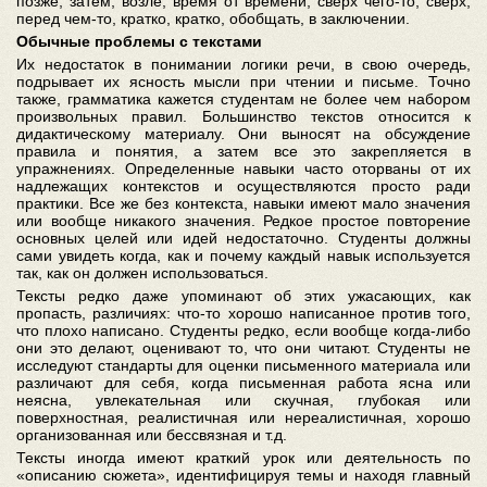
позже, затем, возле, время от времени, сверх чего-то, сверх,
перед чем-то, кратко, кратко, обобщать, в заключении.
Обычные проблемы с текстами
Их недостаток в понимании логики речи, в свою очередь,
подрывает их ясность мысли при чтении и письме. Точно
также, грамматика кажется студентам не более чем набором
произвольных правил. Большинство текстов относится к
дидактическому материалу. Они выносят на обсуждение
правила и понятия, а затем все это закрепляется в
упражнениях. Определенные навыки часто оторваны от их
надлежащих контекстов и осуществляются просто ради
практики. Все же без контекста, навыки имеют мало значения
или вообще никакого значения. Редкое простое повторение
основных целей или идей недостаточно. Студенты должны
сами увидеть когда, как и почему каждый навык используется
так, как он должен использоваться.
Тексты редко даже упоминают об этих ужасающих, как
пропасть, различиях: что-то хорошо написанное против того,
что плохо написано. Студенты редко, если вообще когда-либо
они это делают, оценивают то, что они читают. Студенты не
исследуют стандарты для оценки письменного материала или
различают для себя, когда письменная работа ясна или
неясна, увлекательная или скучная, глубокая или
поверхностная, реалистичная или нереалистичная, хорошо
организованная или бессвязная и т.д.
Тексты иногда имеют краткий урок или деятельность по
«описанию сюжета», идентифицируя темы и находя главный