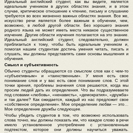
Идеальный английский студент, как вы видите, является
идеальным учеником в других областях знания, и в этом
случае, критическое отношение к чтению, письму и слушанию
требуются во всех жизненно важных областях знания. Все же,
искусство речи является более важным в обучении, чем,
возможно, в любой другой области. Без хорошего знания
родного языка не может иметь места никакое существенное
изучение. Другие области изучения полагаются на это знание.
Идеальный английский студент, следовательно, должен
приблизиться к тому, чтобы быть идеальным учеником и,
помогая нашим студентам достичь умения читать, писать и
слушать, мы должны представлять сами основы мышления и
обучения.
Смысл и субъективность
Обычно студенты обращаются со смыслом слов как с чем-то
«субъективным» и «таинственным». У меня есть свое
понимание слов и у вас есть свое понимание слов. С этой
точки зрения, проблемы значения слов решаются, когда мы
просим людей дать их определения. Что вы подразумеваете
под словами «любовь», «ненависть», «демократия», «дружба»
и так далее? Как ожидается, каждый из нас предложит свое
«собственое определение». Мое определение любви — это…
Мое определение дружбы следующее.
Чтобы убедить студентов в том, что возможно использовать
слова точно, мы должны показать им, что каждое слово в речи
имело установленное употребление с установленным
подтекстом, которое они должны научиться уважать.