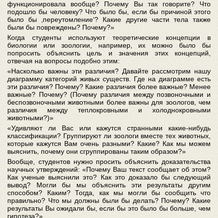
функционировала вообще? Почему Вы так говорите? Что
подошло бы человеку? Что было бы, если бы причиной этого
было бы ‚переутомление‘? Какие другие части тела также
были бы повреждены? Почему?»
Когда студенты используют теоретические концепции в
биологии или зоологии, например, их можно было бы
попросить объяснить цель и значения этих концепций,
отвечая на вопросы подобно этим:
«Насколько важны эти различия? Давайте рассмотрим нашу
диаграмму категорий живых существ. Где на диаграмме есть
эти различия? Почему? Какие различия более важные? Менее
важные? Почему? (Почему различия между позвоночными и
беспозвоночными животными более важны для зоологов, чем
различия между теплокровными и холоднокровными
животными?)»
«Удивляют ли Вас или кажутся странными какие-нибудь
классификации? Группируют ли зоологи вместе тех животных,
которые кажутся Вам очень разными? Какие? Как мы можем
выяснить, почему они сгруппированы таким образом?»
Вообще, студентов нужно просить объяснить доказательства
научных утверждений: «Почему Ваш текст сообщает об этом?
Как ученые выяснили это? Как это доказало бы следующий
вывод? Могли бы мы объяснить эти результаты другим
способом? Каким? Тогда, как мы могли бы сообщить что
правильно? Что мы должны были бы делать? Почему? Какие
результаты Вы ожидали бы, если бы это было бы больше, чем
гипотеза?»