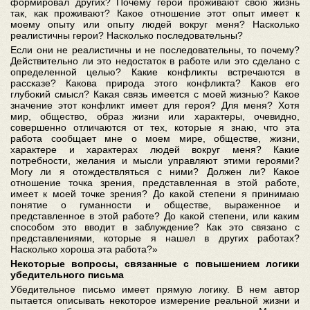
формировал других? Почему герои проживают свою жизнь
так, как проживают? Какое отношение этот опыт имеет к
моему опыту или опыту людей вокруг меня? Насколько
реалистичны герои? Насколько последовательны?
Если они не реалистичны и не последовательны, то почему?
Действительно ли это недостаток в работе или это сделано с
определенной целью? Какие конфликты встречаются в
рассказе? Какова природа этого конфликта? Каков его
глубокий смысл? Какая связь имеется с моей жизнью? Какое
значение этот конфликт имеет для героя? Для меня? Хотя
мир, общество, образ жизни или характеры, очевидно,
совершенно отличаются от тех, которые я знаю, что эта
работа сообщает мне о моем мире, обществе, жизни,
характере и характерах людей вокруг меня? Какие
потребности, желания и мысли управляют этими героями?
Могу ли я отождествляться с ними? Должен ли? Какое
отношение точка зрения, представленная в этой работе,
имеет к моей точке зрения? До какой степени я принимаю
понятие о гуманности и обществе, выраженное и
представленное в этой работе? До какой степени, или каким
способом это вводит в заблуждение? Как это связано с
представлениями, которые я нашел в других работах?
Насколько хороша эта работа?»
Некоторые вопросы, связанные с повышением логики
убедительного письма
Убедительное письмо имеет прямую логику. В нем автор
пытается описывать некоторое измерение реальной жизни и