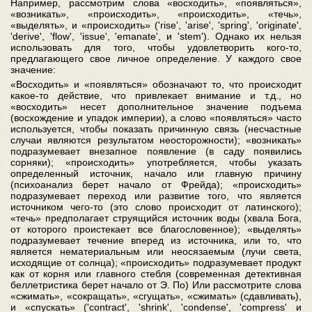
Например, рассмотрим слова «восходить», «появляться»,
«возникать», «происходить», «происходить», «течь»,
«выделять», и «происходить» ('rise', 'arise', 'spring', 'originate',
'derive', 'flow', 'issue', 'emanate', и 'stem'). Однако их нельзя
использовать для того, чтобы удовлетворить кого-то,
предлагающего свое личное определение. У каждого свое
значение:
«Восходить» и «появляться» обозначают то, что происходит
какое-то действие, что привлекает внимание и т.д., но
«восходить» несет дополнительное значение подъема
(восхождение и упадок империи), а слово «появляться» часто
используется, чтобы показать причинную связь (несчастные
случаи являются результатом неосторожности); «возникать»
подразумевает внезапное появление (в саду появились
сорняки); «происходить» употребляется, чтобы указать
определенный источник, начало или главную причину
(психоанализ берет начало от Фрейда); «происходить»
подразумевает переход или развитие того, что является
источником чего-то (это слово происходит от латинского);
«течь» предполагает струящийся источник воды (хвала Бога,
от которого проистекает все благословенное); «выделять»
подразумевает течение вперед из источника, или то, что
является нематериальным или неосязаемым (лучи света,
исходящие от солнца); «происходить» подразумевает продукт
как от корня или главного стебля (современная детективная
беллетристика берет начало от Э. По) Или рассмотрите слова
«сжимать», «сокращать», «сгущать», «сжимать» (сдавливать),
и «спускать» ('contract', 'shrink', 'condense', 'compress' и