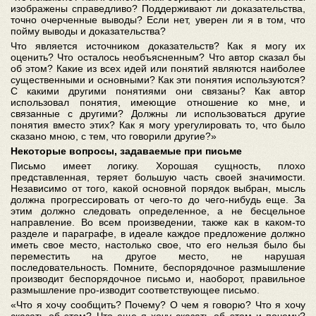
изображены справедливо? Поддерживают ли доказательства,
точно очерченные выводы? Если нет, уверен ли я в том, что
пойму выводы и доказательства?
Что является источником доказательств? Как я могу их
оценить? Что осталось необъясненным? Что автор сказал бы
об этом? Какие из всех идей или понятий являются наиболее
существенными и основными? Как эти понятия используются?
С какими другими понятиями они связаны? Как автор
использовал понятия, имеющие отношение ко мне, и
связанные с другими? Должны ли использоваться другие
понятия вместо этих? Как я могу урегулировать то, что было
сказано мною, с тем, что говорили другие?»
Некоторые вопросы, задаваемые при письме
Письмо имеет логику. Хорошая сущность, плохо
представленная, теряет большую часть своей значимости.
Независимо от того, какой основной порядок выбран, мысль
должна прогрессировать от чего-то до чего-нибудь еще. За
этим должно следовать определенное, а не бесцельное
направление. Во всем произведении, также как в каком-то
разделе и параграфе, в идеале каждое предложение должно
иметь свое место, настолько свое, что его нельзя было бы
переместить на другое место, не нарушая
последовательность. Помните, беспорядочное размышление
производит беспорядочное письмо и, наоборот, правильное
размышление про-изводит соответствующее письмо.
«Что я хочу сообщить? Почему? О чем я говорю? Что я хочу