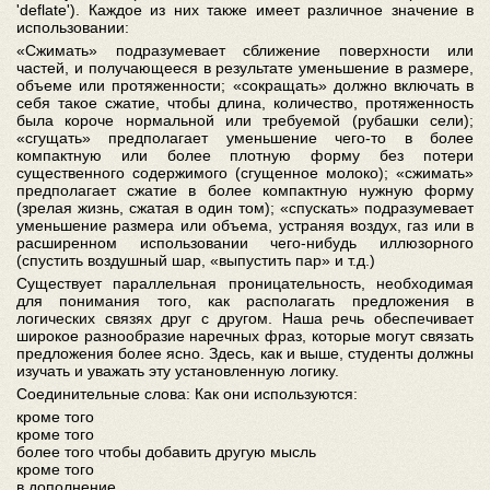
'deflate'). Каждое из них также имеет различное значение в
использовании:
«Сжимать» подразумевает сближение поверхности или
частей, и получающееся в результате уменьшение в размере,
объеме или протяженности; «сокращать» должно включать в
себя такое сжатие, чтобы длина, количество, протяженность
была короче нормальной или требуемой (рубашки сели);
«сгущать» предполагает уменьшение чего-то в более
компактную или более плотную форму без потери
существенного содержимого (сгущенное молоко); «сжимать»
предполагает сжатие в более компактную нужную форму
(зрелая жизнь, сжатая в один том); «спускать» подразумевает
уменьшение размера или объема, устраняя воздух, газ или в
расширенном использовании чего-нибудь иллюзорного
(спустить воздушный шар, «выпустить пар» и т.д.)
Существует параллельная проницательность, необходимая
для понимания того, как располагать предложения в
логических связях друг с другом. Наша речь обеспечивает
широкое разнообразие наречных фраз, которые могут связать
предложения более ясно. Здесь, как и выше, студенты должны
изучать и уважать эту установленную логику.
Соединительные слова: Как они используются:
кроме того
кроме того
более того чтобы добавить другую мысль
кроме того
в дополнение