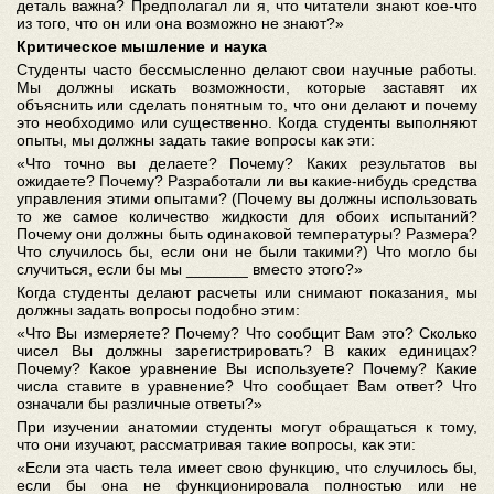
деталь важна? Предполагал ли я, что читатели знают кое-что
из того, что он или она возможно не знают?»
Критическое мышление и наука
Студенты часто бессмысленно делают свои научные работы.
Мы должны искать возможности, которые заставят их
объяснить или сделать понятным то, что они делают и почему
это необходимо или существенно. Когда студенты выполняют
опыты, мы должны задать такие вопросы как эти:
«Что точно вы делаете? Почему? Каких результатов вы
ожидаете? Почему? Разработали ли вы какие-нибудь средства
управления этими опытами? (Почему вы должны использовать
то же самое количество жидкости для обоих испытаний?
Почему они должны быть одинаковой температуры? Размера?
Что случилось бы, если они не были такими?) Что могло бы
случиться, если бы мы _______ вместо этого?»
Когда студенты делают расчеты или снимают показания, мы
должны задать вопросы подобно этим:
«Что Вы измеряете? Почему? Что сообщит Вам это? Сколько
чисел Вы должны зарегистрировать? В каких единицах?
Почему? Какое уравнение Вы используете? Почему? Какие
числа ставите в уравнение? Что сообщает Вам ответ? Что
означали бы различные ответы?»
При изучении анатомии студенты могут обращаться к тому,
что они изучают, рассматривая такие вопросы, как эти:
«Если эта часть тела имеет свою функцию, что случилось бы,
если бы она не функционировала полностью или не