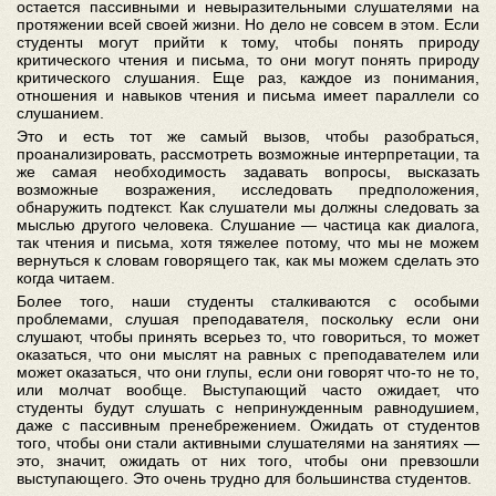
остается пассивными и невыразительными слушателями на
протяжении всей своей жизни. Но дело не совсем в этом. Если
студенты могут прийти к тому, чтобы понять природу
критического чтения и письма, то они могут понять природу
критического слушания. Еще раз, каждое из понимания,
отношения и навыков чтения и письма имеет параллели со
слушанием.
Это и есть тот же самый вызов, чтобы разобраться,
проанализировать, рассмотреть возможные интерпретации, та
же самая необходимость задавать вопросы, высказать
возможные возражения, исследовать предположения,
обнаружить подтекст. Как слушатели мы должны следовать за
мыслью другого человека. Слушание — частица как диалога,
так чтения и письма, хотя тяжелее потому, что мы не можем
вернуться к словам говорящего так, как мы можем сделать это
когда читаем.
Более того, наши студенты сталкиваются с особыми
проблемами, слушая преподавателя, поскольку если они
слушают, чтобы принять всерьез то, что говориться, то может
оказаться, что они мыслят на равных с преподавателем или
может оказаться, что они глупы, если они говорят что-то не то,
или молчат вообще. Выступающий часто ожидает, что
студенты будут слушать с непринужденным равнодушием,
даже с пассивным пренебрежением. Ожидать от студентов
того, чтобы они стали активными слушателями на занятиях —
это, значит, ожидать от них того, чтобы они превзошли
выступающего. Это очень трудно для большинства студентов.