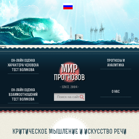
----
ОН-ЛАЙН ОЦЕНКА
ПРОГНОЗЫ И
О ПРОГРАММЕ
ХАРАКТЕРА ЧЕЛОВЕКА
АНАЛИТИКА
ТЕСТ ВОЛИКОВА
ОЦЕНКА ХАРАКТЕРA ЧЕЛОВЕКА
ОЦЕНКА ХАРАКТЕРА ВЫДАЮЩИХСЯ ЛИЧНОСТЕЙ
О ПРОГРАММЕ
· SINCE. 2004 ·
ОН-ЛАЙН ОЦЕНКА
О НАС
ТЕСТ НА СОВМЕСТИМОСТЬ ВОЛИКОВА
ВЗАИМООТНОШЕНИЙ
ПРОГНОЗЫ И АНАЛИТИКА
ТЕСТ ВОЛИКОВА
КРИТИЧЕСКОЕ МЫШЛЕНИЕ И ИСКУССТВО РЕЧИ