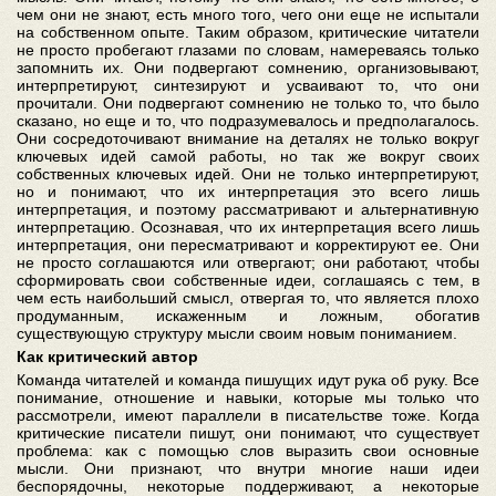
чем они не знают, есть много того, чего они еще не испытали
на собственном опыте. Таким образом, критические читатели
не просто пробегают глазами по словам, намереваясь только
запомнить их. Они подвергают сомнению, организовывают,
интерпретируют, синтезируют и усваивают то, что они
прочитали. Они подвергают сомнению не только то, что было
сказано, но еще и то, что подразумевалось и предполагалось.
Они сосредоточивают внимание на деталях не только вокруг
ключевых идей самой работы, но так же вокруг своих
собственных ключевых идей. Они не только интерпретируют,
но и понимают, что их интерпретация это всего лишь
интерпретация, и поэтому рассматривают и альтернативную
интерпретацию. Осознавая, что их интерпретация всего лишь
интерпретация, они пересматривают и корректируют ее. Они
не просто соглашаются или отвергают; они работают, чтобы
сформировать свои собственные идеи, соглашаясь с тем, в
чем есть наибольший смысл, отвергая то, что является плохо
продуманным, искаженным и ложным, обогатив
существующую структуру мысли своим новым пониманием.
Как критический автор
Команда читателей и команда пишущих идут рука об руку. Все
понимание, отношение и навыки, которые мы только что
рассмотрели, имеют параллели в писательстве тоже. Когда
критические писатели пишут, они понимают, что существует
проблема: как с помощью слов выразить свои основные
мысли. Они признают, что внутри многие наши идеи
беспорядочны, некоторые поддерживают, а некоторые