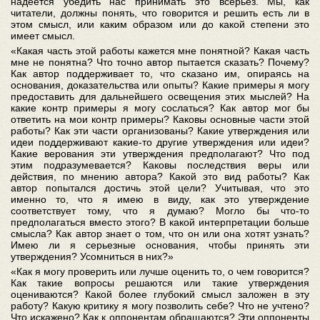
надеется убедить нас принимать это всерьез. Мы, как
читатели, должны понять, что говорится и решить есть ли в
этом смысл, или каким образом или до какой степени это
имеет смысл.
«Какая часть этой работы кажется мне понятной? Какая часть
мне не понятна? Что точно автор пытается сказать? Почему?
Как автор поддерживает то, что сказано им, опираясь на
основания, доказательства или опыты? Какие примеры я могу
предоставить для дальнейшего освещения этих мыслей? На
какие контр примеры я могу сослаться? Как автор мог бы
ответить на мои контр примеры? Каковы основные части этой
работы? Как эти части организованы? Какие утверждения или
идеи поддерживают какие-то другие утверждения или идеи?
Какие верования эти утверждения предполагают? Что под
этим подразумевается? Каковы последствия веры или
действия, по мнению автора? Какой это вид работы? Как
автор попытался достичь этой цели? Учитывая, что это
именно то, что я имею в виду, как это утверждение
соответствует тому, что я думаю? Могло бы что-то
предполагаться вместо этого? В какой интерпретации больше
смысла? Как автор знает о том, что он или она хотят узнать?
Имею ли я серьезные основания, чтобы принять эти
утверждения? Усомниться в них?»
«Как я могу проверить или лучше оценить то, о чем говорится?
Как такие вопросы решаются или такие утверждения
оцениваются? Какой более глубокий смысл заложен в эту
работу? Какую критику я могу позволить себе? Что не учтено?
Что искажено? Как к оппонентам обращаются? Эти оппоненты