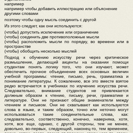
например
например чтобы добавить иллюстрацию или объяснение
другими словами
поэтому чтобы одну мысль соединить с другой
Из этого следует, как они используются:
(чтобы) допустить исключение или ограничение
(чтобы) соединить две противоположные мысли
(чтобы) расположить мысли по порядку, во времени или в
пространстве
(чтобы) обобщить несколько мыслей
Подход к обучению искусству речи через критическое
размышление, делающий акценты на оказании помощи
студентам понять логику того, что они изучают, может
обеспечить прочное объединение всех основных величин
учебной программы: чтение, письмо, речь, грамматика и
понимание литературы. К сожалению, все это вместе взятое
редко встречается в учебниках по изучению искусства речи.
Следовательно, внимание студентов не привлекается
должным образом к чтению, письму, речи, грамматике и
литературе. Они не признают общие знаменатели между
чтением и письмом. Они не схватывают как используются
слова в языке, и таким образом, точно или неточно могут
использоваться такие соединительные слова, как:
следовательно, соответственно, конечно, наверняка, хотя,
хотя, все еще, однако, с другой стороны, тем не менее,
довольно, во-первых, следующий, наконец-то, тем временем,