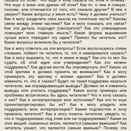
сказать об этом? Что еще я хочу сказать об этом и почему?
Что еще я знаю или думаю об этом? Как то, о чем я говорю,
похоже, или отличается от того, что сказали другие? В чем я
уверен? Какие вопросы у меня есть? Чему я должен учиться?
Как я могу разделить свои мысли на понятные части? Каковы
связи между этими частями? Как я могу показать эти связи?
Как эта деталь подходит (смотрится)? Как это утверждение
освещает мою главную мысль? Какая форма выражения
лучше всего передает эту идею? Принял бы читатель это?
Какие вопросы возникли бы у читателя?
Как я могу ответить на эти вопросы? Если воспользуюсь этими
словами, поймет ли читатель то, что я намеревался сказать?
Как я могу выразить то, что я имею в виду? Как кто-то мог бы
судить об этой идее или утверждении? Как это можно
поддержать? Как другие могли бы опровергнуть это? Какую из
этой критики я должен принять во внимание? Как я могу
примерить эту критику с моими идеями? Как я должен
изменить то, что я сказал? Будет ли такая поддержка казаться
читателю, как оправдывающая выводы? Должен ли я изменить
выводы или усилить поддержку? Какие контр примеры или
проблемы встретились бы здесь читателю? Что я хочу сказать
о них? Как я интерпретирую мои источники? Как кто-то еще
проинтерпретировал бы их? Как я могу уладить или
поддержать мою интерпретацию? Каким подтекстом я хочу
привлечь читателя? Как я могу помочь читателю увидеть то,
что я подразумеваю под этим или не подразумеваю? Какие из
этих вещей, сказанных мною, являются самыми важными? Как
читатель узнает, что является самым важным? Почему эта