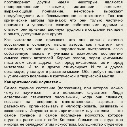
противоречат другим идеям, некоторые являются
неопределенными, ясными, истинными, ложными,
выражающими понимание, некоторые выражают
предубеждения или бессмысленное соответствие. Так как
критические авторы признают, что они только частично
понимают и управляют своими собственными идеями и
опытом, они признают двойную трудность в создании тех идей
и опыта, доступных для других.
Как читатели они признают, что они должны активно
восстановить основную мысль автора; как писатели они
понимают, что они должны параллельно выстраивать свою
собственную мысль и учитывать возможное восприятие
смысла своих читателей. Короче говоря, перед критичным
писателем стоит задача, как перед писателем, так и перед
читателем. И то и другое стимулирует. И то и другое
организует, участвует в развитии мысли. Обе требуют полного
и усиленного вовлечения критической и творческой мысли.
Как критический слушатель
Самое трудное состояние (положение), при котором можно
чему-то научиться — это положение слушателя. Люди
естественно становятся пассивными, когда они слушают,
возлагая на говорящего ответственность выражать и
разъяснять, организовывать и иллюстрировать, развивать и
заканчивать. Искусство стать критическим слушателем — это
самое трудное и самое последнее искусство, которое
студенты развивают в себе. Конечно, большинство студентов
никогда не овладеют этим искусством. Большинство студентов