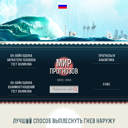
----
ОН-ЛАЙН ОЦЕНКА
ПРОГНОЗЫ И
О ПРОГРАММЕ
ХАРАКТЕРА ЧЕЛОВЕКА
АНАЛИТИКА
ТЕСТ ВОЛИКОВА
ОЦЕНКА ХАРАКТЕРA ЧЕЛОВЕКА
ОЦЕНКА ХАРАКТЕРА ВЫДАЮЩИХСЯ ЛИЧНОСТЕЙ
О ПРОГРАММЕ
· SINCE. 2004 ·
ОН-ЛАЙН ОЦЕНКА
О НАС
ТЕСТ НА СОВМЕСТИМОСТЬ ВОЛИКОВА
ВЗАИМООТНОШЕНИЙ
ПРОГНОЗЫ И АНАЛИТИКА
ТЕСТ ВОЛИКОВА
ЛУЧШИЙ СПОСОБ ВЫПЛЕСНУТЬ ГНЕВ НАРУЖУ