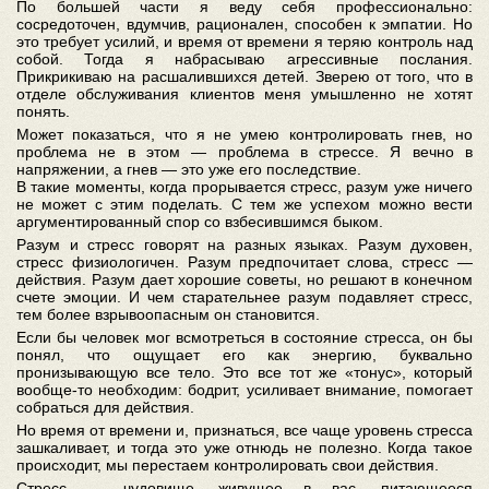
По большей части я веду себя профессионально:
сосредоточен, вдумчив, рационален, способен к эмпатии. Но
это требует усилий, и время от времени я теряю контроль над
собой. Тогда я набрасываю агрессивные послания.
Прикрикиваю на расшалившихся детей. Зверею от того, что в
отделе обслуживания клиентов меня умышленно не хотят
понять.
Может показаться, что я не умею контролировать гнев, но
проблема не в этом — проблема в стрессе. Я вечно в
напряжении, а гнев — это уже его последствие.
В такие моменты, когда прорывается стресс, разум уже ничего
не может с этим поделать. С тем же успехом можно вести
аргументированный спор со взбесившимся быком.
Разум и стресс говорят на разных языках. Разум духовен,
стресс физиологичен. Разум предпочитает слова, стресс —
действия. Разум дает хорошие советы, но решают в конечном
счете эмоции. И чем старательнее разум подавляет стресс,
тем более взрывоопасным он становится.
Если бы человек мог всмотреться в состояние стресса, он бы
понял, что ощущает его как энергию, буквально
пронизывающую все тело. Это все тот же «тонус», который
вообще-то необходим: бодрит, усиливает внимание, помогает
собраться для действия.
Но время от времени и, признаться, все чаще уровень стресса
зашкаливает, и тогда это уже отнюдь не полезно. Когда такое
происходит, мы перестаем контролировать свои действия.
Стресс — чудовище, живущее в вас, питающееся