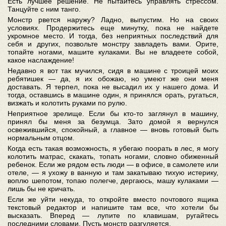
Есть лучшее решение. Не пытайтесь управлять стрессом.
Танцуйте с ним танго.
Монстр рвется наружу? Ладно, выпустим. Но на своих
условиях. Продержитесь еще минутку, пока не найдете
укромное место. И тогда, без неприятных последствий для
себя и других, позвольте монстру завладеть вами. Орите,
топайте ногами, машите кулаками. Вы не владеете собой,
какое наслаждение!
Недавно я вот так мучился, сидя в машине с троицей моих
ребятишек — да, я их обожаю, но умеют же они меня
доставать. Я терпел, пока не высадил их у нашего дома. И
тогда, оставшись в машине один, я принялся орать, ругаться,
визжать и колотить руками по рулю.
Неприятное зрелище. Если бы кто-то заглянул в машину,
принял бы меня за безумца. Зато домой я вернулся
освежившийся, спокойный, а главное — вновь готовый быть
нормальным отцом.
Когда есть такая возможность, я убегаю поорать в лес, я могу
колотить матрас, скакать, топать ногами, словно обиженный
ребенок. Если же рядом есть люди — в офисе, в самолете или
отеле, — я ухожу в ванную и там закатываю тихую истерику,
воплю шепотом, топаю полегче, дергаюсь, машу кулаками —
лишь бы не кричать.
Если же уйти некуда, то откройте вместо почтового ящика
текстовый редактор и напишите там все, что хотели бы
высказать. Вперед — лупите по клавишам, ругайтесь
последними словами. Пусть монстр разгуляется.