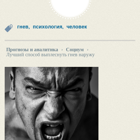
гнев,
психология,
человек
Прогнозы и аналитика
›
Социум
›
Лучший способ выплеснуть гнев наружу