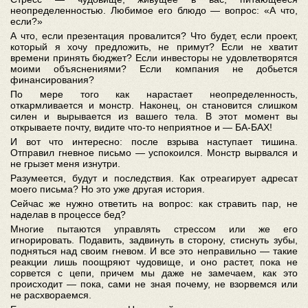
неопределенностью. Любимое его блюдо — вопрос: «А что,
если?»
А что, если презентация провалится? Что будет, если проект,
который я хочу предложить, не примут? Если не хватит
времени принять бюджет? Если инвесторы не удовлетворятся
моими объяснениями? Если компания не добьется
финансирования?
По мере того как нарастает неопределенность,
откармливается и монстр. Наконец, он становится слишком
силен и вырывается из вашего тела. В этот момент вы
открываете почту, видите что-то неприятное и — БА-БАХ!
И вот что интересно: после взрыва наступает тишина.
Отправил гневное письмо — успокоился. Монстр вырвался и
не грызет меня изнутри.
Разумеется, будут и последствия. Как отреагирует адресат
моего письма? Но это уже другая история.
Сейчас же нужно ответить на вопрос: как стравить пар, не
наделав в процессе бед?
Многие пытаются управлять стрессом или же его
игнорировать. Подавить, задвинуть в сторону, стиснуть зубы,
подняться над своим гневом. И все это неправильно — такие
реакции лишь поощряют чудовище, и оно растет, пока не
сорвется с цепи, причем мы даже не замечаем, как это
происходит — пока, сами не зная почему, не взорвемся или
не расхвораемся.