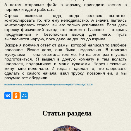
А потом отправьте файл в корзину, приведите костюм в
порядок и идите работать.
Стресс возникает тогда, когда человек пытается
контролировать то, что ему неподвластно. А значит, пытаясь
контролировать стресс, вы его только усиливаете. Если дать
стрессу физический выход, это поможет. Главное — открыть
продуманный и безопасный выход для него, пусть
выплеснется наружу, пока дело не дошло до взрыва.
Вскоре я получил ответ от дамы, которой написал то злобное
послание. Ясное дело, она была недовольна. Я поиграл
мускулами — она ответила тем же. Но на этот раз я успел
подготовиться. Я вышел в другую комнату и там всласть
наорался, подпрыгивая и маша кулаками. Через несколько
минут мне полегчало. И тогда я сделал то, что следовало
сделать с самого начала: взял трубку, позвонил ей, и мы
разумно все обсудили.
http://hbr-russia.ru/lichnaya-effektivnost/lichnye-kachestva/p13571/#ixzz2yqT3JZ3t
Статьи раздела