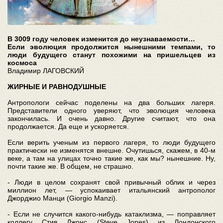
В 3009 году человек изменится до неузнаваемости…
Если эволюция продолжится нынешними темпами, то
люди будущего станут похожими на пришельцев из
космоса
Владимир ЛАГОВСКИЙ
ЖИРНЫЕ И РАВНОДУШНЫЕ
Антропологи сейчас поделены на два больших лагеря.
Представители одного уверяют, что эволюция человека
закончилась. И очень давно. Другие считают, что она
продолжается. Да еще и ускоряется.
Если верить ученым из первого лагеря, то люди будущего
практически не изменятся внешне. Очутишься, скажем, в 40-м
веке, а там на улицах точно такие же, как мы? нынешние. Ну,
почти такие же. В общем, не страшно.
- Люди в целом сохранят свой привычный облик и через
миллион лет, — успокаивает итальянский антрополог
Джорджио Манци (Giorgio Manzi).
- Если не случится какого-нибудь катаклизма, — поправляет
коллегу Стив Джонс (Steve Jones) из Лондонского