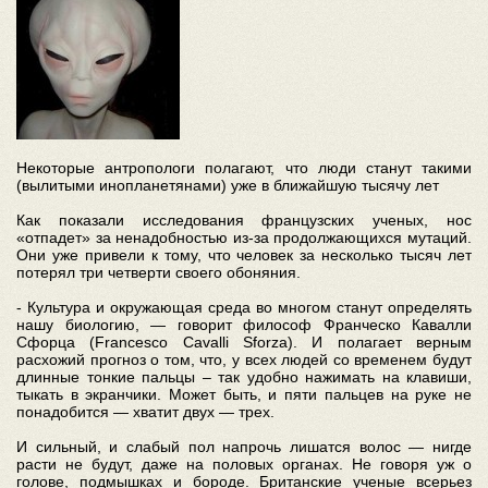
Некоторые антропологи полагают, что люди станут такими
(вылитыми инопланетянами) уже в ближайшую тысячу лет
Как показали исследования французских ученых, нос
«отпадет» за ненадобностью из-за продолжающихся мутаций.
Они уже привели к тому, что человек за несколько тысяч лет
потерял три четверти своего обоняния.
- Культура и окружающая среда во многом станут определять
нашу биологию, — говорит философ Франческо Кавалли
Сфорца (Francesco Cavalli Sforza). И полагает верным
расхожий прогноз о том, что, у всех людей со временем будут
длинные тонкие пальцы – так удобно нажимать на клавиши,
тыкать в экранчики. Может быть, и пяти пальцев на руке не
понадобится — хватит двух — трех.
И сильный, и слабый пол напрочь лишатся волос — нигде
расти не будут, даже на половых органах. Не говоря уж о
голове, подмышках и бороде. Британские ученые всерьез