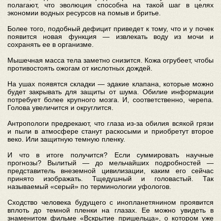
полагают, что эволюция способна на такой шаг в целях
экономии водных ресурсов на помыв и бритье.
Более того, подобный дефицит приведет к тому, что и у почек
появится новая функция — извлекать воду из мочи и
сохранять ее в организме.
Мышечная масса тела заметно снизится. Кожа огрубеет, чтобы
противостоять ожогам от кислотных дождей.
На ушах появятся складки — эдакие клапана, которые можно
будет закрывать для защиты от шума. Обилие информации
потребует более крупного мозга. И, соответственно, черепа.
Голова увеличится и округлится.
Антропологи предрекают, что глаза из-за обилия всякой грязи
и пыли в атмосфере станут раскосыми и приобретут второе
веко. Или защитную темную пленку.
И что в итоге получится? Если суммировать научные
прогнозы? Вылитый — до мельчайших подробностей —
представитель внеземной цивилизации, каким его сейчас
принято изображать. Тщедушный и головастый. Так
называемый «серый» по терминологии уфологов.
Сходство человека будущего с инопланетянином проявится
вплоть до темной пленки на глазах. Ее можно увидеть в
знаменитом фильме «Вскрытие пришельца», о котором уже