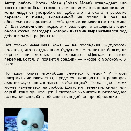
Автор работы Йохан Моан (Johan Moan) утверждает, что
«осветление» было вызвано изменениями в системе питания,
когда люди от употребления добытого на охоте и рыбалке
перешли к пище, выращенной на полях. А она не
обеспечивала организм необходимым количеством витамина
D. Для восполнения недостачи эволюция и снабдила людей
белой кожей, благодаря которой витамин вырабатывался под
действием ультрафиолета.
Вот только нынешняя кожа — не последняя. Футурологи
полагают, что в отдаленном будущем не станет ни белых, ни
черных, ни желтых, ни красных. «Цвета» в итоге
перемешаются. И появится средний — «кофе с молоком». У
всех.
Но вдруг опять что-нибудь случится с едой? И чтобы
накормить человечество, придется выращивать в реакторах
экзотическую питательную субстанцию? Тогда цвет кожи
может измениться на любой. Допустим, зеленый, синий или
серый, как у пришельцев. Некоторые химикаты и кислородное
голодание способны обеспечить подобное преображение.