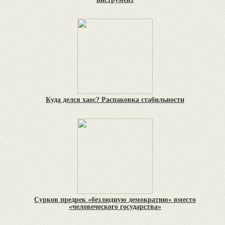
Куда делся хаос? Распаковка стабильности
Сурков предрек «безлюдную демократию» вместо
«человеческого государства»