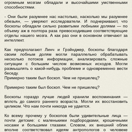
огромным мозгам обладали и высочайшими умственными
способностями.
- Они были разумнее нас настолько, насколько мы разумнее
обезьян, — уверяют исследователи. И подчеркивают, что
боскопы обладали сильно развитыми лобными долями — по
объему аж в полтора раза превосходившие соответствующие
отделы нашего мозга. А как раз они в основном отвечают за
интеллект.
Как предполагают Линч и Грэйнджер, боскопы благодаря
своим лобным долям могли параллельно обрабатывать
несколько потоков информации, анализировать сложные
ситуации с большим числом возможных исходов. Могли
размышлять о какой-нибудь проблеме и одновременно вести
беседу.
Примерно таким был боскоп. Чем не пришелец?
Примерно таким был боскоп. Чем не пришелец?
Боскопы гораздо лучше людей хранили воспоминания —
вплоть до самого раннего возраста. Могли их восстановить
целиком. Что нам почти никогда не удается.
Ко всему прочему у боскопов были удивительные лица —
почти детские: с маленькими подбородками, крошечными
носами и большими глазами. Словом, их внешний облик
вполне соответствовал идеям антропологов о человеке