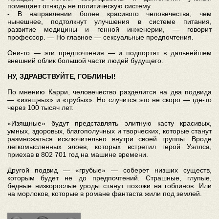
помещает отнюдь не политическую систему.
- В направлении более красивого человечества, чем
нынешнее, подтолкнут улучшения в системе питания,
развитие медицины и генной инженерии, — говорит
профессор. — Но главное — сексуальные предпочтения.
Они-то — эти предпочтения — и подпортят в дальнейшем
внешний облик большой части людей будущего.
НУ, ЗДРАВСТВУЙТЕ, ГОБЛИНЫ!
По мнению Карри, человечество разделится на два подвида
— «изящных» и «грубых». Но случится это не скоро — где-то
через 100 тысяч лет.
«Изящные» будут представлять элитную касту красивых,
умных, здоровых, благополучных и творческих, которые станут
размножаться исключительно внутри своей группы. Вроде
легкомысленных элоев, которых встретил герой Уэллса,
приехав в 802 701 год на машине времени.
Другой подвид — «грубые» — соберет низших существ,
которым будет не до предпочтений. Страшные, глупые,
бедные низкорослые уроды станут похожи на гоблинов. Или
на морлоков, которые в романе фантаста жили под землей.