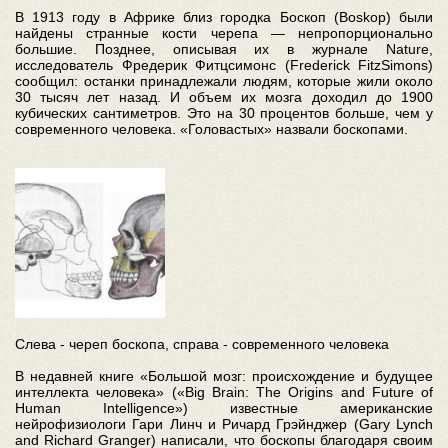
В 1913 году в Африке близ городка Боскоп (Boskop) были
найдены странные кости черепа — непропорционально
большие. Позднее, описывая их в журнале Nature,
исследователь Фредерик Фитцсимонс (Frederick FitzSimons)
сообщил: останки принадлежали людям, которые жили около
30 тысяч лет назад. И объем их мозга доходил до 1900
кубических сантиметров. Это на 30 процентов больше, чем у
современного человека. «Головастых» назвали боскопами.
Слева - череп боскопа, справа - современного человека
В недавней книге «Большой мозг: происхождение и будущее
интеллекта человека» («Big Brain: The Origins and Future of
Human Intelligence») известные американские
нейрофизиологи Гари Линч и Ричард Грэйнджер (Gary Lynch
and Richard Granger) написали, что боскопы благодаря своим