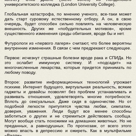
университетского колледжа (London University College).
Глобальная катастрофа, по мнению ученого, все-таки может
дать старт суровому естественному отбору. А он, в свою
очередь, будет способен сильно повлиять на человеческую
внешность. Других же «побудительных мотивов», кроме
существенного изменения среды обитания, вроде бы и нет.
Футурологи из «первого лагеря» считают, что более вероятны
внутренние изменения. В связи с чем предрекают следующее.
Первое: исчезнут страшные болезни вроде рака и СПИДа. Но
это ослабит иммунную систему. И «подсадит» на
многочисленные лекарства, которые придется принимать по
любому поводу.
Второе: развитие информационных технологий угрожает
психике. Интернет будущего, виртуальная реальность, всякие
гаджеты и девайсы позволят без проблем устанавливать и
развивать отношения, удовлетворять многие потребности.
Вплоть до сексуальных. Даже сидя в одиночестве. Но от
подобной легкости притупятся чувства любви, симпатии,
доверия, уважения. Люди будут все менее способны
заботиться о других и не стремиться действовать сообща.
Могут вообще стать похожими на домашних животных. Но не
преданных, а равнодушных. По прогнозам, от всего этого
можно впасть в депрессию и ожиреть. Как в мультфильме
«Валли».