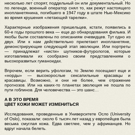
несколько лет спорят, поддельный он или документальный. Но
по легенде, военный оператор снял то, как режут настоящего
инопланетянина, погибшего в 1947 году в штате Нью-Мексико
во время крушения «летающей тарелки».
Характерные изображения пришельцев, кстати, появились в
60-е годы прошлого века — еще до обнародования фильма. И
якобы были составлены по описаниям очевидцев. Тут одно из
двух. Или к нам действительно прилетают инопланетяне,
демонстрирующие следующий этап эволюции. Или портреты
— принадлежат «кисти» шутников-футурологов, которые
изготавливали их сообразно своим представлениям о
высокоразвитых гуманоидах.
Впрочем, если верить уфологам, то Землю посещают еще и
«норды» — высокорослые сексапильные красавцы и
красавицы. Возможно, и они не более, чем отражение
прогнозов. Или на каких-то планетах эволюция не пошла по
пути гоблинов. Для человечества — это шанс…
А В ЭТО ВРЕМЯ
ЦВЕТ КОЖИ МОЖЕТ ИЗМЕНИТЬСЯ
Исследования, проведенные в Университете Осло (University
of Oslo), показали: около 6 тысяч лет назад у европейцев была
весьма смуглая кожа. Едва светлее, чем у африканцев. Но
вдруг начала белеть.