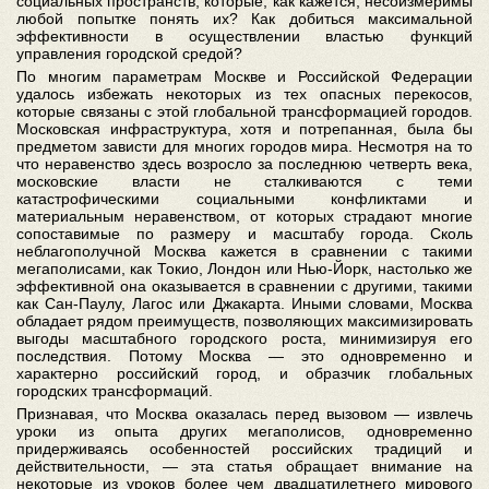
социальных пространств, которые, как кажется, несоизмеримы
любой попытке понять их? Как добиться максимальной
эффективности в осуществлении властью функций
управления городской средой?
По многим параметрам Москве и Российской Федерации
удалось избежать некоторых из тех опасных перекосов,
которые связаны с этой глобальной трансформацией городов.
Московская инфраструктура, хотя и потрепанная, была бы
предметом зависти для многих городов мира. Несмотря на то
что неравенство здесь возросло за последнюю четверть века,
московские власти не сталкиваются с теми
катастрофическими социальными конфликтами и
материальным неравенством, от которых страдают многие
сопоставимые по размеру и масштабу города. Сколь
неблагополучной Москва кажется в сравнении с такими
мегаполисами, как Токио, Лондон или Нью-Йорк, настолько же
эффективной она оказывается в сравнении с другими, такими
как Сан-Паулу, Лагос или Джакарта. Иными словами, Москва
обладает рядом преимуществ, позволяющих максимизировать
выгоды масштабного городского роста, минимизируя его
последствия. Потому Москва — это одновременно и
характерно российский город, и образчик глобальных
городских трансформаций.
Признавая, что Москва оказалась перед вызовом — извлечь
уроки из опыта других мегаполисов, одновременно
придерживаясь особенностей российских традиций и
действительности, — эта статья обращает внимание на
некоторые из уроков более чем двадцатилетнего мирового