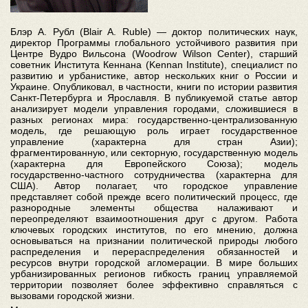
Блэр А. Рубл (Blair A. Ruble) — доктор политических наук,
директор Программы глобального устойчивого развития при
Центре Вудро Вильсона (Woodrow Wilson Center), старший
советник Института Кеннана (Kennan Institute), специалист по
развитию и урбанистике, автор нескольких книг о России и
Украине. Опубликовал, в частности, книги по истории развития
Санкт-Петербурга и Ярославля. В публикуемой статье автор
анализирует модели управления городами, сложившиеся в
разных регионах мира: государственно-централизованную
модель, где решающую роль играет государственное
управление (характерна для стран Азии);
фрагментированную, или секторную, государственную модель
(характерна для Европейского Союза); модель
государственно-частного сотрудничества (характерна для
США). Автор полагает, что городское управление
представляет собой прежде всего политический процесс, где
разнородные элементы общества налаживают и
переопределяют взаимоотношения друг с другом. Работа
ключевых городских институтов, по его мнению, должна
основываться на признании политической природы любого
распределения и перераспределения обязанностей и
ресурсов внутри городской агломерации. В мире больших
урбанизированных регионов гибкость границ управляемой
территории позволяет более эффективно справляться с
вызовами городской жизни.