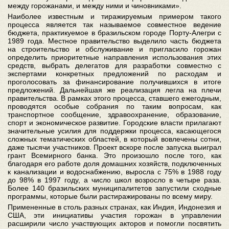
между горожанами, и между ними и чиновниками».
Наиболее известным и тиражируемым примером такого
процесса является так называемое совместное ведение
бюджета, практикуемое в бразильском городе Порту-Алегри с
1989 года. Местное правительство выделило часть бюджета
на строительство и обслуживание и пригласило горожан
определить приоритетные направления использования этих
средств, выбрать делегатов для разработки совместно с
экспертами конкретных предложений по расходам и
проголосовать за финансирование получившихся в итоге
предложений. Дальнейшая же реализация легла на плечи
правительства. В рамках этого процесса, ставшего ежегодным,
проводятся особые собрания по таким вопросам, как
транспортное сообщение, здравоохранение, образование,
спорт и экономическое развитие. Городские власти прилагают
значительные усилия для поддержки процесса, касающегося
сложных тематических областей, в который вовлечены сотни,
даже тысячи участников. Проект вскоре после запуска выиграл
грант Всемирного банка. Это произошло после того, как
благодаря его работе доля домашних хозяйств, подключенных
к канализации и водоснабжению, выросла с 75% в 1988 году
до 98% в 1997 году, а число школ возросло в четыре раза.
Более 140 бразильских муниципалитетов запустили сходные
программы, которые были растиражированы по всему миру.
Примененные в столь разных странах, как Индия, Индонезия и
США, эти инициативы участия горожан в управлении
расширили число участвующих акторов и помогли посвятить