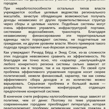
городом.
При неработоспособности остальных типов власти
учреждаются особые целевые ведомства регионального
масштаба, зачастую обладающие возможностью получать
доходы независимо от других правительственных структур
через сборы и целевые налоги. Подобные системы могут
очень эффективно управлять инфраструктурой: портами,
системами водоснабжения, транспорта. Благодаря
независимому финансированию эти территориальные
единицы часто порождают системы, не подотчетные ни
гражданам, ни другим уровням власти. Много примеров такого
подхода предоставляет нью-йоркская агломерация.
Как утверждают Ричард Бёрд и Энид Слэк, из-за сложности
этих подходов невозможно сравнить их эффективность. Но
благодаря им точно ясно, что «характер „наилучшей«для
любого конкретного региона системы сильно зависит от
контекста как в теории, так и на практике». По своей сути
проблема эффективного управления городом носит скорее
политический, нежели финансовый, характер, так как схемы
эффективного сбора доходов и их количество можно
варьировать. Серьезная проблема и большой вызов —
разработка политических конфигураций, отдающих
предпочтение конкретной системе.
В конечном счете реформы налогообложения чаще зависят от
политики, чем от денег. Поэтому по теме управления
современными городами преобладает литература, которая
реактуализирует проблему активизации участия граждан в