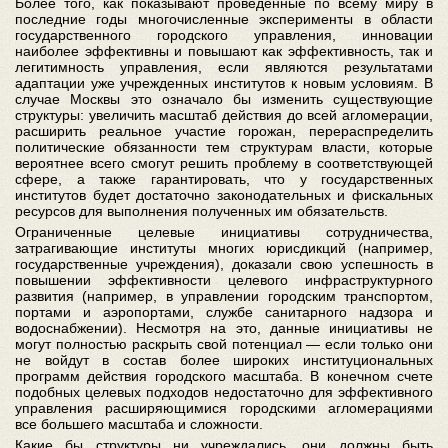
Более того, как показывают проведенные по всему миру в
последние годы многочисленные эксперименты в области
государственного городского управления, инновации
наиболее эффективны и повышают как эффективность, так и
легитимность управления, если являются результатами
адаптации уже учрежденных институтов к новым условиям. В
случае Москвы это означало бы изменить существующие
структуры: увеличить масштаб действия до всей агломерации,
расширить реальное участие горожан, перераспределить
политические обязанности тем структурам власти, которые
вероятнее всего смогут решить проблему в соответствующей
сфере, а также гарантировать, что у государственных
институтов будет достаточно законодательных и фискальных
ресурсов для выполнения полученных им обязательств.
Ограниченные целевые инициативы сотрудничества,
затрагивающие институты многих юрисдикций (например,
государственные учреждения), доказали свою успешность в
повышении эффективности целевого инфраструктурного
развития (например, в управлении городским транспортом,
портами и аэропортами, службе санитарного надзора и
водоснабжении). Несмотря на это, данные инициативы не
могут полностью раскрыть свой потенциал — если только они
не войдут в состав более широких институциональных
программ действия городского масштаба. В конечном счете
подобных целевых подходов недостаточно для эффективного
управления расширяющимися городскими агломерациями
все большего масштаба и сложности.
Какие бы структуры ни учреждались, они должны быть