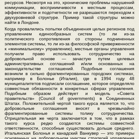
ресурсов. Несмотря на это, хронические проблемы нарушений
коммуникации, восприимчивости к местным процессам,
эффективности и подотчетности не разрешаются переходом к
двухуровневой структуре. Пример такой структуры можно
найти в Лондоне.
Когда провалились попытки объединения целых регионов под
управлением единообразных систем (то ли из-за
политического сопротивления со стороны подчиненных
элементов системы, то ли из-за философской приверженности
к «минимальному» управлению), местные органы управления
получили право использовать сотрудничество на
добровольной основе — зачастую путем целевых
административных соглашений и/или основанных на
законодательстве соглашений. Подобные соглашения
возникли в сильно фрагментированных городских системах,
например в Болонье (Италия), где в 1994 году 48
муниципалитетов подписали соглашение, которое определяло
совместные обязанности в конкретных сферах управления.
Подобным образом действует и модель «Совета
правительств» (Council of governments) в Соединенных
Штатах. Положительной чертой такого курса является то, что
добровольные соглашения вносят в чрезвычайно
фрагментированные системы толику сотрудничества.
Отрицательная же черта заключается в том, что в рамках
такого курса редко создаются системы совместной
ответственности, способные существовать дольше среднего.
Итальянская Болонья и канадский Ванкувер — это примеры
основанных на добровольном участии стратегий управления