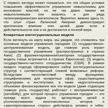
С первого взгляда может показаться, что эти общие условия
повышения эффективности управления невыполнимы для
московских властей, но не так давно такими же
невыполнимыми они казались и для ряда
латиноамериканских мегаполисов. Вероятно, важнее здесь то,
что опыт стран Латинской Америки демонстрирует
критическое влияние этих целей, даже если в
действительности они и не достигаются в полной мере.
Конкретные институциональные модели
Если взглянуть на карту мира, мы увидим, что сложились три
основные модели управления городами: (1) государственно-
централизованная модель, где главную роль играет
государственное управление (распространена в странах
Азии); (2) фрагментированная/секторная государственная
модель (чаще встречается в странах Евросоюза); (3) модель
государственно-частного сотрудничества (США). В рамках
каждого подхода сформировался набор институциональных
структур с соответствующей схемой возможных реформ.
Вследствие несоответствий между функциями,
специфическими для конкретных сфер, существующими
структурами и институтами, а также недостаточными
объемами финансирования все эти модели (даже отдающие
главную роль государству) работают с восприимчивостью
(sensibility), для которой процесс управления городом — это
прежде всего задача по артикуляции целей и
уполномочиванию многочисленных акторов и
«заинтересованных сторон» действовать активно и гибко.