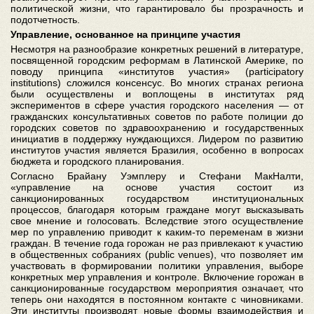
политической жизни, что гарантировало бы прозрачность и
подотчетность.
Управление, основанное на принципе участия
Несмотря на разнообразие конкретных решений в литературе,
посвященной городским реформам в Латинской Америке, по
поводу принципа «институтов участия» (participatory
institutions) сложился консенсус. Во многих странах региона
были осуществлены и воплощены в институтах ряд
экспериментов в сфере участия городского населения — от
гражданских консультативных советов по работе полиции до
городских советов по здравоохранению и государственных
инициатив в поддержку нуждающихся. Лидером по развитию
институтов участия является Бразилия, особенно в вопросах
бюджета и городского планирования.
Согласно Брайану Уэмплеру и Стефани МакНалти,
«управление на основе участия состоит из
санкционированных государством институциональных
процессов, благодаря которым граждане могут высказывать
свое мнение и голосовать. Вследствие этого осуществление
мер по управлению приводит к каким-то переменам в жизни
граждан. В течение года горожан не раз привлекают к участию
в общественных собраниях (public venues), что позволяет им
участвовать в формировании политики управления, выборе
конкретных мер управления и контроле. Включение горожан в
санкционированные государством мероприятия означает, что
теперь они находятся в постоянном контакте с чиновниками.
Эти институты производят новые формы взаимодействия и