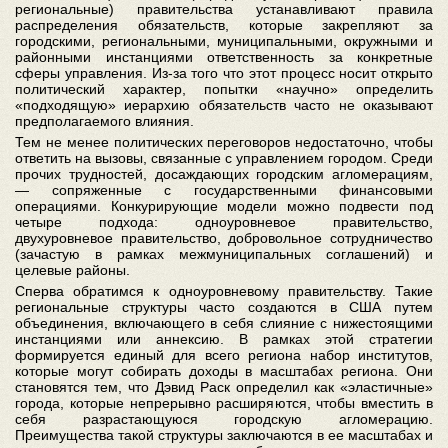
региональные) правительства устанавливают правила
распределения обязательств, которые закрепляют за
городскими, региональными, муниципальными, окружными и
районными инстанциями ответственность за конкретные
сферы управления. Из-за того что этот процесс носит открыто
политический характер, попытки «научно» определить
«подходящую» иерархию обязательств часто не оказывают
предполагаемого влияния.
Тем не менее политических переговоров недостаточно, чтобы
ответить на вызовы, связанные с управлением городом. Среди
прочих трудностей, досаждающих городским агломерациям,
— сопряженные с государственными финансовыми
операциями. Конкурирующие модели можно подвести под
четыре подхода: одноуровневое правительство,
двухуровневое правительство, добровольное сотрудничество
(зачастую в рамках межмуниципальных соглашений) и
целевые районы.
Сперва обратимся к одноуровневому правительству. Такие
региональные структуры часто создаются в США путем
объединения, включающего в себя слияние с нижестоящими
инстанциями или аннексию. В рамках этой стратегии
формируется единый для всего региона набор институтов,
которые могут собирать доходы в масштабах региона. Они
становятся тем, что Дэвид Раск определил как «эластичные»
города, которые непрерывно расширяются, чтобы вместить в
себя разрастающуюся городскую агломерацию.
Преимущества такой структуры заключаются в ее масштабах и