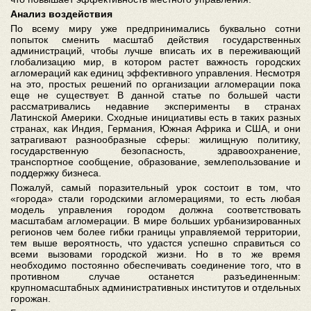
Анализ воздействия
По всему миру уже предпринимались буквально сотни
попыток сменить масштаб действия государственных
администраций, чтобы лучше вписать их в переживающий
глобализацию мир, в котором растет важность городских
агломераций как единиц эффективного управления. Несмотря
на это, простых решений по организации агломерации пока
еще не существует. В данной статье по большей части
рассматривались недавние эксперименты в странах
Латинской Америки. Сходные инициативы есть в таких разных
странах, как Индия, Германия, Южная Африка и США, и они
затрагивают разнообразные сферы: жилищную политику,
государственную безопасность, здравоохранение,
транспортное сообщение, образование, землепользование и
поддержку бизнеса.
Пожалуй, самый поразительный урок состоит в том, что
«города» стали городскими агломерациями, то есть любая
модель управления городом должна соответствовать
масштабам агломерации. В мире больших урбанизированных
регионов чем более гибки границы управляемой территории,
тем выше вероятность, что удастся успешно справиться со
всеми вызовами городской жизни. Но в то же время
необходимо постоянно обеспечивать соединение того, что в
противном случае останется разъединенным:
крупномасштабных административных институтов и отдельных
горожан.