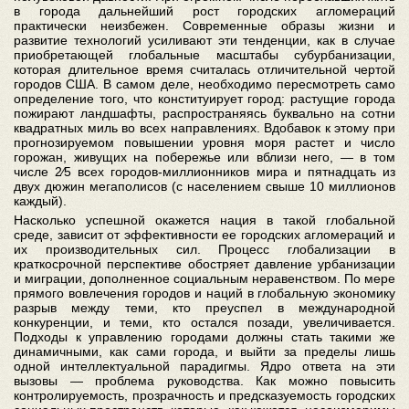
в города дальнейший рост городских агломераций
практически неизбежен. Современные образы жизни и
развитие технологий усиливают эти тенденции, как в случае
приобретающей глобальные масштабы субурбанизации,
которая длительное время считалась отличительной чертой
городов США. В самом деле, необходимо пересмотреть само
определение того, что конституирует город: растущие города
пожирают ландшафты, распространяясь буквально на сотни
квадратных миль во всех направлениях. Вдобавок к этому при
прогнозируемом повышении уровня моря растет и число
горожан, живущих на побережье или вблизи него, — в том
числе 2⁄5 всех городов-миллионников мира и пятнадцать из
двух дюжин мегаполисов (с населением свыше 10 миллионов
каждый).
Насколько успешной окажется нация в такой глобальной
среде, зависит от эффективности ее городских агломераций и
их производительных сил. Процесс глобализации в
краткосрочной перспективе обостряет давление урбанизации
и миграции, дополненное социальным неравенством. По мере
прямого вовлечения городов и наций в глобальную экономику
разрыв между теми, кто преуспел в международной
конкуренции, и теми, кто остался позади, увеличивается.
Подходы к управлению городами должны стать такими же
динамичными, как сами города, и выйти за пределы лишь
одной интеллектуальной парадигмы. Ядро ответа на эти
вызовы — проблема руководства. Как можно повысить
контролируемость, прозрачность и предсказуемость городских