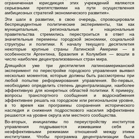
ограниченная юрисдикция этих учреждений являются
серьезными препятствиями на пути осуществления
амбициозных стратегий экономического развития».
Эти шаги в развитии, в свою очередь, спровоцировали
беспрецедентные политические эксперименты, так как
муниципальные, региональные и национальные
правительства стремились перестроиться в ответ на
значительные перемены городской экономики, социальной
структуры и политики. К началу текущего десятилетия
некоторые крупные страны Латинской Америки — в
особенности Аргентина, Бразилия и Колумбия — вошли в
число наиболее децентрализованных стран мира.
Длящийся уже три десятилетия латиноамериканский
эксперимент по перестройке городского управления выявил
несколько моментов, которые должны быть рассмотрены при
любой попытке реформирования управления. Во-первых,
необходимо определить степень децентрализации, наиболее
эффективную для конкретных областей политики. К примеру,
вопросы транспортного сообщения и водоснабжения
эффективнее решать на городском или региональном уровне,
в то время как программы сохранения исторического
наследия и снижения подросткового насилия эффективнее
решаются на уровне округа или местного сообщества.
Во-вторых, инициативы по переустройству институтов
управления подрываются изжившими себя и
неэффективными режимами отношений между этими
институтами. Чтобы программа децентрализации была