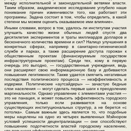
между исполнительной и законодательной ветвями власти.
Таким образом, академическое исследование углубило наше
понимание причин изменчивости того, как работают эти
программы. Задача состоит в том, чтобы определить, в какой
степени мы можем оценить оказываемое ими влияние».
Иными словами, вопрос в том, удалось ли институтам участия
улучшить качество жизни обычных людей спустя два
десятилетия экспериментов и траты миллиардов долларов и
бесконечного количества времени и сил? Налицо улучшения в
конкретных сферах, например в санитарно-гигиенической
службе и парках, а также расширение доступа горожан к
общественным проектам (финансируемым государством
инфраструктурным проектам). Среди тех, кому в первую
очередь это выгодно, — государственные учреждения, ведь
они расширяют свою информационную базу и добиваются
повышения легитимности. Также удается смягчить негативные
последствия политического процесса — неэффективность и
издержки. Политические «аутсайдеры» — зачастую бедные
слои населения — могут сделать первые шаги к преодолению
маргинальности. Однако управление с элементами участия —
это не панацея, и может повысить эффективность городского
управления, только если развивается на основе
существующих институциональных структур, а не берется «с
потолка». Самым важным здесь является то, что подобные
меры нацелены на одно из четырех выявленных Мэйнором
условий успешности децентрализации — они способствуют
повышению подотчетности властей городскому населению,
что повышает эффективность местного управления.