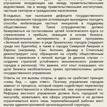
улучшение координации как между правительственными
ведомствами, так и между правительственными институтами,
частным сектором и гражданским населением.
В-седьмых, при нынешнем дефиците государственного
финансирования городские агломерации вынуждены находить
способы мобилизации частных инициатив в поддержку
общественных благ. Такое сотрудничество должно
базироваться на согласовании целей политического курса со
стремлением к прибыли, лежащим в основе бизнеса.
Образовательные эксперименты в рамках программы
«Зеленый капитализм» в ряде бразильских городов (лидирует
среди них Куритиба), а также в городах Северной Америки и
Европы (например, Сан- Антонио, Денвер и Стокгольм)
демонстрируют силу обращения на службу общественным
благам стремления к личной выгоде (в данном случае —
создание стратегий устойчивого экономического развития
городов и регионов). Что важнее, этот опыт показывает, что
цели бизнеса необязательно прямо противоположны целям
государственного управления.
Ответы на эти вызовы спорны, и здесь не сработает принцип
«семь бед — один ответ». Поэтому управление городом
зависит от процесса, который скорее содействует пересмотру
сфер ответственности и обязанностей, чем ограничивает его.
Реформа местного управления должна быть городской по
масштабу, захватывать все сферы управления и не должна
ограничиваться всего лишь перекомбинацией рабочих мест
внутри административной организационной структуры.