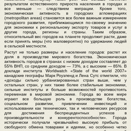
результатом естественного прироста населения в городах и
все меньше — следствием миграции. Кроме того,
экономическая активность в городских агломерациях
(metropolitan areas) становится все более важным измерением
городского развития, приближающимся по-своему значению
для экономики к региональному экспорту товаров и услуг в
другие города, регионы и страны. Таким образом,
относительный вес городов на планете продолжит расти, даже
если принять меры (что маловероятно) по удержанию людей
в сельской местности.
Растут не только размеры и население городов: растет их
доля в производстве мирового богатства. Экономическая
активность городов в странах с низким доходом составляет до
55%
ВНП, со средним доходом — 73%, а с высоким — 85%. В
докладе института Worldwatch «State of the world 2007»
канадские географы Марк Роузленд и Лена Сутс отметили, что
«доходы сильно урбанизированных стран выше, чем у
остальных стран, у них также более стабильные экономики,
сильные институты и больше возможностей противостоять
переменам в мировой экономике. Города во всем мире
играют все большую роль в производстве богатства,
социальном развитии, привлечении инвестиций и
использовании как технических, так и человеческих ресурсов
для достижения беспрецедентных успехов в
производительности и конкурентоспособности». Города
исторически получали чрезвычайно высокую прибыль от
свободного обмена товарами и идеями, но особенно четко