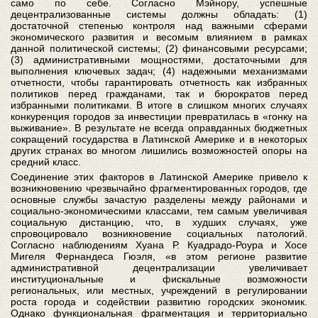
само по себе. Согласно Мэйнору, успешные
децентрализованные системы должны обладать: (1)
достаточной степенью контроля над важными сферами
экономического развития и весомым влиянием в рамках
данной политической системы; (2) финансовыми ресурсами;
(3) административными мощностями, достаточными для
выполнения ключевых задач; (4) надежными механизмами
отчетности, чтобы гарантировать отчетность как избранных
политиков перед гражданами, так и бюрократов перед
избранными политиками. В итоге в слишком многих случаях
конкуренция городов за инвестиции превратилась в «гонку на
выживание». В результате не всегда оправданных бюджетных
сокращений государства в Латинской Америке и в некоторых
других странах во многом лишились возможностей опоры на
средний класс.
Соединение этих факторов в Латинской Америке привело к
возникновению чрезвычайно фрагментированных городов, где
основные службы зачастую разделены между районами и
социально-экономическими классами, тем самым увеличивая
социальную дистанцию, что, в худших случаях, уже
спровоцировало возникновение социальных патологий.
Согласно наблюдениям Хуана Р. Куадрадо-Роура и Хосе
Мигеля Фернандеса Гюэля, «в этом регионе развитие
административной децентрализации увеличивает
институциональные и фискальные возможности
региональных, или местных, учреждений в регулировании
роста города и содействии развитию городских экономик.
Однако функциональная фрагментация и территориально