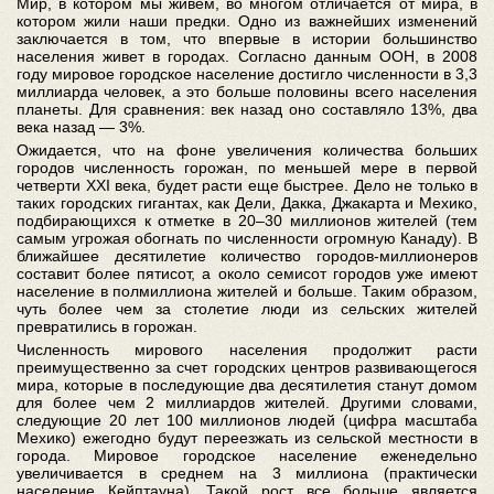
Мир, в котором мы живем, во многом отличается от мира, в
котором жили наши предки. Одно из важнейших изменений
заключается в том, что впервые в истории большинство
населения живет в городах. Согласно данным ООН, в 2008
году мировое городское население достигло численности в 3,3
миллиарда человек, а это больше половины всего населения
планеты. Для сравнения: век назад оно составляло 13%, два
века назад — 3%.
Ожидается, что на фоне увеличения количества больших
городов численность горожан, по меньшей мере в первой
четверти XXI века, будет расти еще быстрее. Дело не только в
таких городских гигантах, как Дели, Дакка, Джакарта и Мехико,
подбирающихся к отметке в 20–30 миллионов жителей (тем
самым угрожая обогнать по численности огромную Канаду). В
ближайшее десятилетие количество городов-миллионеров
составит более пятисот, а около семисот городов уже имеют
население в полмиллиона жителей и больше. Таким образом,
чуть более чем за столетие люди из сельских жителей
превратились в горожан.
Численность мирового населения продолжит расти
преимущественно за счет городских центров развивающегося
мира, которые в последующие два десятилетия станут домом
для более чем 2 миллиардов жителей. Другими словами,
следующие 20 лет 100 миллионов людей (цифра масштаба
Мехико) ежегодно будут переезжать из сельской местности в
города. Мировое городское население еженедельно
увеличивается в среднем на 3 миллиона (практически
население Кейптауна). Такой рост все больше является