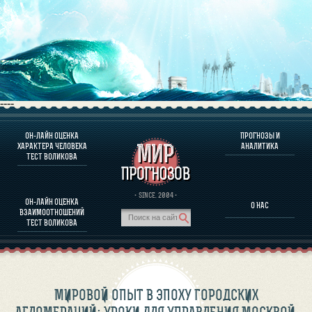
----
ОН-ЛАЙН ОЦЕНКА
ПРОГНОЗЫ И
О ПРОГРАММЕ
ХАРАКТЕРА ЧЕЛОВЕКА
АНАЛИТИКА
ТЕСТ ВОЛИКОВА
ОЦЕНКА ХАРАКТЕРA ЧЕЛОВЕКА
ОЦЕНКА ХАРАКТЕРА ВЫДАЮЩИХСЯ ЛИЧНОСТЕЙ
О ПРОГРАММЕ
· SINCE. 2004 ·
ОН-ЛАЙН ОЦЕНКА
О НАС
ТЕСТ НА СОВМЕСТИМОСТЬ ВОЛИКОВА
ВЗАИМООТНОШЕНИЙ
ПРОГНОЗЫ И АНАЛИТИКА
ТЕСТ ВОЛИКОВА
МИРОВОЙ ОПЫТ В ЭПОХУ ГОРОДСКИХ