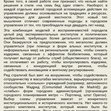
Кроме того, в своей работе они признают, что нельзя найти
решения в стиле «на семь бед один ответ». Наоборот, в
каждой отдельно взятой городской агломерации действия по
управлению должны основываться на традициях и ресурсах,
характерных для данной местности. Этот новый тип
мышления отличает современные подходы в городском
управлении от тех, что преобладали еще двадцать лет назад.
Эта комбинация моделей и восприимчивостей породила
целый ряд экспериментальных институтов и политических
изобретений, требующих более детального рассмотрения.
Они базируются на предположении, что мегаполис должен
управляться (при помощи и форм альных институтов, и
неформальных мер) на региональном уровне, чтобы снизить
издержки, связанные с эффектом безбилетника, который
получает выгоду от работы служб (общественного блага), но
не оплачивает их работу, чтобы контролировать издержки,
связанные с конкуренцией внутри региона, чтобы
содействовать инновациям и внятному регулированию.
Ряд стратегий был взят на вооружение, чтобы содействовать
сотрудничеству в масштабах мегаполиса, варьирующемуся от
относительно «сильных» учреждений (например, автономного
сообщества Мадрид (Comunidad Autóma de Madrid)) до
«слабых» форм городских администраций (организации
городского планирования метро — Портленд, штат Орегон).
Выбор схемы управления зависит от конкретного
институционального и исторического контекста. Нет какого-то
одного комплекта институтов, который можно было бы
воспроизводить везде. Ясно одно: нельзя рассматривать эти