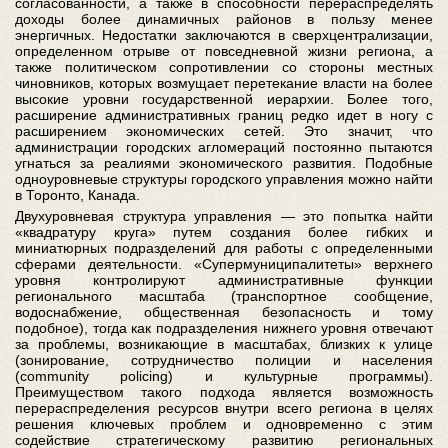
согласованности, а также в способности перераспределять
доходы более динамичных районов в пользу менее
энергичных. Недостатки заключаются в сверхцентрализации,
определенном отрыве от повседневной жизни региона, а
также политическом сопротивлении со стороны местных
чиновников, которых возмущает перетекание власти на более
высокие уровни государственной иерархии. Более того,
расширение административных границ редко идет в ногу с
расширением экономических сетей. Это значит, что
администрации городских агломераций постоянно пытаются
угнаться за реалиями экономического развития. Подобные
одноуровневые структуры городского управления можно найти
в Торонто, Канада.
Двухуровневая структура управления — это попытка найти
«квадратуру круга» путем создания более гибких и
миниатюрных подразделений для работы с определенными
сферами деятельности. «Супермуниципалитеты» верхнего
уровня контролируют административные функции
регионального масштаба (транспортное сообщение,
водоснабжение, общественная безопасность и тому
подобное), тогда как подразделения нижнего уровня отвечают
за проблемы, возникающие в масштабах, близких к улице
(зонирование, сотрудничество полиции и населения
(community policing) и культурные программы).
Преимуществом такого подхода является возможность
перераспределения ресурсов внутри всего региона в целях
решения ключевых проблем и одновременно с этим
содействие стратегическому развитию региональных