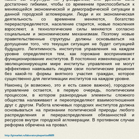
достаточно гибкими, чтобы со временем приспособиться к
меняющейся экономической и демографической ситуации в
данной городской агломерации. Люди и их экономическая
деятельность со временем меняются, богатство
перераспределяется, население старится, новые поколения
взрослеют, а технологические силы меняются согласно
социальным и экономическим механизмам. Поэтому новые
правительственные структуры должны основываться на
допущении того, что текущая ситуация не будет ситуацией
будущего. Легитимность институтов управления на каждом
уровне определяется тем, как горожане воспринимают
функционирование институтов. В постоянно изменяющемся и
эволюционирующем мире институты управления не могут
эффективно навязывать людям свои политические решения
без какой-то формы внятного участия граждан, которое
существенно для легитимации институтов на каждом уровне.
Наконец (и возможно, это и есть самое важное), городское
управление остается, в первую очередь, политическим
процессом, в котором разнородные элементы сложного
общества налаживают и переопределяют взаимоотношения
друг с другом. Работа ключевых городских институтов должна
основываться на признании политической природы любого
распределения и перераспределения обязанностей и
ресурсов внутри городской агломерации. В противном случае
реформа обречена на провал.
http://gtmarket.ru/laboratory/expertize/6609