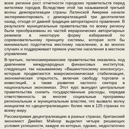
всем регионе рост отчетности городских правительств перед
жителями городов. Вследствие этой так называемой третьей
волны демократизации страны Латинской Америки начали
экспериментировать с демократизацией три десятилетия
назад, отходя от давней традиции авторитарного правления. В
результате муниципальные правительства по всему региону
были преобразованы из частей иерархических авторитарных
режимов в некоторую форму избираемой по
соревновательному принципу системы, которая хотя бы
минимально подотчетна местному населению, а во многих
случаях и поддерживает прямое участие населения в местном
управлении.
В-третьих, латиноамериканские правительства оказались под
давлением международных финансовых институтов,
следующих так называемому «Вашингтонскому консенсусу»,
которым продвигаются макроэкономическая стабилизация,
экономическая открытость, включая свободу торговли и
инвестиций, а также развитие частного сектора в
национальных экономиках. Этот курс вынудил центральные
правительства снизить государственные расходы, передав
ответственность за многие социальные программы
региональным и муниципальным властям, что вызвало волну
инициатив по «децентрализации» более чем в 125 странах по
всему миру.
Рассматривая децентрализацию в разных странах, британский
экономист Джеймс Мэйнор выделил четыре решающих
условия успешности, каждое из которых, однако, недостаточно