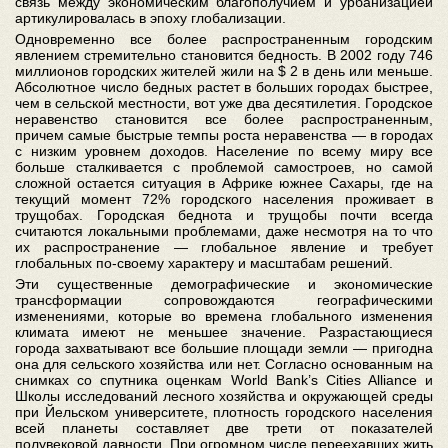
связь между экономическим благополучием и урбанизацией
артикулировалась в эпоху глобализации.
Одновременно все более распространенным городским
явлением стремительно становится бедность. В 2002 году 746
миллионов городских жителей жили на $ 2 в день или меньше.
Абсолютное число бедных растет в больших городах быстрее,
чем в сельской местности, вот уже два десятилетия. Городское
неравенство становится все более распространенным,
причем самые быстрые темпы роста неравенства — в городах
с низким уровнем доходов. Население по всему миру все
больше сталкивается с проблемой самостроев, но самой
сложной остается ситуация в Африке южнее Сахары, где на
текущий момент 72% городского населения проживает в
трущобах. Городская беднота и трущобы почти всегда
считаются локальными проблемами, даже несмотря на то что
их распространение — глобальное явление и требует
глобальных по-своему характеру и масштабам решений.
Эти существенные демографические и экономические
трансформации сопровождаются географическими
изменениями, которые во времена глобального изменения
климата имеют не меньшее значение. Разрастающиеся
города захватывают все большие площади земли — пригодна
она для сельского хозяйства или нет. Согласно основанным на
снимках со спутника оценкам World Bank’s Cities Alliance и
Школы исследований лесного хозяйства и окружающей среды
при Йельском университете, плотность городского населения
всей планеты составляет две трети от показателей
полувековой давности. При огромном числе переехавших жить