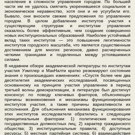
население в сложности управления городом. По большей
части им не удалось смягчить укоренившееся социальное и
экономическое неравенство, хотя они и не усугубили его.
Бывало, они вносили свежие предложения по управлению
городом. В целом добавление институтов участия к
существующим структурам и институтам управления
оказалось более эффективным, чем создание совершенно
новых институциональных образований. Наиболее устойчивый
вклад таких институтов — это повышение легитимности
институтов городского масштаба, что является существенным
достижением для многих регионов, давно расчерченных
четкими границами и поделенных между устоявшимися
силами.
В недавнем обзоре академической литературы по институтам
участия Уэмплер и МакНалти кратко резюмируют состояние
знания о произошедших изменениях: «Спустя более чем два
десятилетия академических исследований, посвященных
основанному на принципе участия управлению в период
третьей волны демократизации, в литературе был достигнут
консенсус по поводу ключевых факторов, объясняющих
причины возникновения и механизмы функционирования
институтов участия, а также причины вариативности их
исполнения. Для объяснения механизма функционирования
этих институтов исследователи обратились к следующим
принципиальным факторам: 1) политические интересы
государственных должностных лиц; 2) характер гражданского
общества; 3) институциональные правила; 4) доступные
ресурсы; 5) местная партийная система; 6) взаимодействия