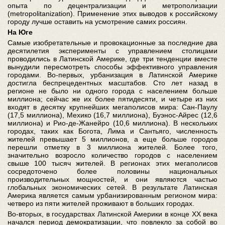
опыта по децентрализации и метрополизации
(metropolitanization). Применение этих выводов к российскому
городу лучше оставить на усмотрение самих россиян.
На Юге
Самые изобретательные и провокационные за последние два
десятилетия эксперименты с управлением столицами
проводились в Латинской Америке, где три тенденции вместе
вынудили пересмотреть способы эффективного управления
городами. Во-первых, урбанизация в Латинской Америке
достигла беспрецедентных масштабов. Сто лет назад в
регионе не было ни одного города с населением больше
миллиона; сейчас же их более пятидесяти, и четыре из них
входят в десятку крупнейших мегаполисов мира: Сан-Паулу
(17,5 миллиона), Мехико (16,7 миллиона), Буэнос-Айрес (12,6
миллиона) и Рио-де-Жанейро (10,6 миллиона). В нескольких
городах, таких как Богота, Лима и Сантьяго, численность
жителей превышает 5 миллионов, а еще больше городов
перешли отметку в 3 миллиона жителей. Более того,
значительно возросло количество городов с населением
свыше 100 тысяч жителей. В регионах этих мегаполисов
сосредоточено более половины национальных
производительных мощностей, и они являются частью
глобальных экономических сетей. В результате Латинская
Америка является самым урбанизированным регионом мира:
четверо из пяти жителей проживают в больших городах.
Во-вторых, в государствах Латинской Америки в конце XX века
начался период демократизации, что повлекло за собой во