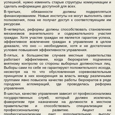
успешной, нужно изменить старые структуры коммуникации и
сделать информацию доступной для всех.
В-третьих, обязанности должны подкрепляться
финансированием. Новые институты не могут выполнять свои
полномочия, пока не получат доступ к соответствующим им
ресурсам.
В-четвертых, реформы должны способствовать становлению
механизмов значительного и содержательного участия
граждан. Хотя участие граждан не является гарантом успеха,
эффективное вовлечение граждан в управление в целом
доказало, что оно — необходимое, хотя и не достаточное
условие повышения эффективности управления.
В-пятых, в большинстве случаев местные правительства
работают эффективнее, когда бюрократия подчинена
внятному контролю со стороны выборных должностных лиц.
Выборы сами по себе не гарантируют положительного исхода,
несмотря на то что обусловленная соревновательным
принципом в них конкуренция за власть между различными
группами явно повысила качество работы бюрократов в ряде
городских агломераций, где проводилась реформа
управления.
В-шестых, качество управления зависит от профессионализма
государственных служб, который должен исключать
фаворитизм при назначении на должности в местном
правительстве и способствовать специализации и
профессиональному развитию. Акцент на
профессионализации дает дополнительную выгоду: