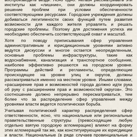
институты как «лишние», они должны координировать
решение проблем при условии обеспеченности
соответствующими ресурсами. Городские учреждения должны
добиваться легитимности своих функций путем развития
возможности для каждого жителя управлять и решать
городские проблемы. Поэтому для достижения успеха им
необходимо обеспечить соответствующий охват и масштаб.
Хотя по поводу приписывания сфер управления
административным и юрисдикционным уровнями активно
ведутся дискуссии и многое остается неопределенным,
основные проблемы инфраструктуры, такие как
водоснабжение, канализация и транспортное сообщение,
наиболее эффективно решаются на городском уровне.
Программы действий и регламенты, определяющие
происходящее на уровне улиц и округов, должны
рассматриваться именно на местном уровне. Иными словами,
«расширение прав и возможностей города должно идти рука
об руку с расширением прав и возможностей округов». Это
соотношение должно непрерывно пересматриваться, тем
более что за распределение сфер управления между
уровнями власти ведется политическая борьба.
Учитывая политический характер распределения сфер
ответственности, ясно, что национальные или региональные
правительственные структуры (превосходящие любую
отдельно взятую городскую агломерацию) влияют на форму
этих агломераций так же, как конституирующие их юрисдикции
и власти. Национальные (в ряде случаев провинциальные и